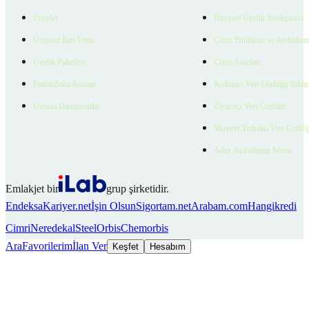
Projeler
Bireysel Üyelik Sözleşmesi
Ücretsiz İlan Verin
Çerez Politikası ve Aydınlat
Üyelik Paketleri
Çerez Ayarları
EmlakZeka Asistan
Kullanıcı Veri Gizliliği Bildi
Uzman Danışmanlar
Ziyaretçi Veri Gizliliği
Müşteri Yetkilisi Veri Gizlili
Aday Aydınlatma Metni
Emlakjet bir
grup şirketidir.
Endeksa
Kariyer.net
İşin Olsun
Sigortam.net
Arabam.com
Hangikredi
Cimri
Neredekal
SteelOrbis
Chemorbis
Ara
Favorilerim
İlan Ver
Keşfet
Hesabım