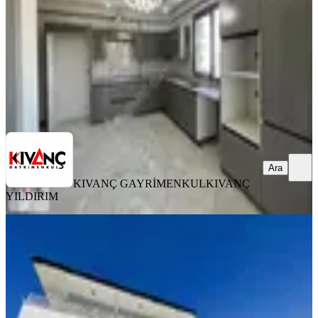
26.000 ₺
KIVANÇ GAYRİMENKUL
KIVANÇ YILDIRIM
Ara
Ara
KIVANÇ GAYRİMENKUL
KIVANÇ
YILDIRIM
YENİ
Kıvanç Gayrimenkul'den Yeşiltepe De
Kiralık Daire
Yeşilyurt, Yeşilkaynak Mahallesi
3+1
·
130 m²
·
Düz Giriş (Zemin)
·
06.08.2026