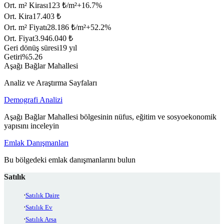
Ort. m² Kirası
123 ₺/m²
+
16.7
%
Ort. Kira
17.403 ₺
Ort. m² Fiyatı
28.186 ₺/m²
+
52.2
%
Ort. Fiyat
3.946.040 ₺
Geri dönüş süresi
19 yıl
Getiri
%5.26
Aşağı Bağlar Mahallesi
Analiz ve Araştırma Sayfaları
Demografi Analizi
Aşağı Bağlar Mahallesi bölgesinin nüfus, eğitim ve sosyoekonomik
yapısını inceleyin
Emlak Danışmanları
Bu bölgedeki emlak danışmanlarını bulun
Satılık
Satılık Daire
Satılık Ev
Satılık Arsa