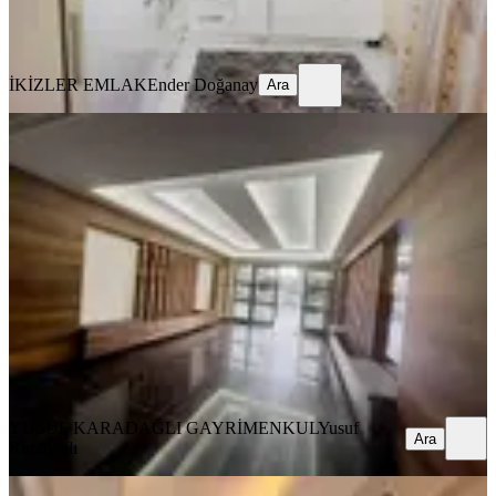
İKİZLER EMLAK
Ender Doğanay
Ara
İKİZLER EMLAK
Ender Doğanay
Ara
MANZARALI
Yusuf Karadağlı'dan Bostanbaşı'nda
Site İçerisinde 4+1 Kiralık
Yeşilyurt, Bostanbaşı Mahallesi
4+1
·
220 m²
·
2. Kat
·
04.08.2026
21.000 ₺
YUSUF KARADAĞLI GAYRİMENKUL
Yusuf Karadağlı
Ara
YUSUF KARADAĞLI GAYRİMENKUL
Yusuf
Ara
Karadağlı
BALKONLU