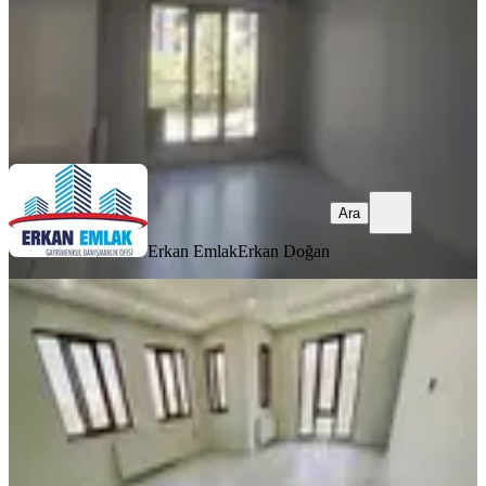
Erkan Emlak
Erkan Doğan
Ara
Ara
Erkan Emlak
Erkan Doğan
BALKONLU
Kıvanç Gayrimenkul'den Fahri
Kayahanda Kiralık 3+1 Daire
Yeşilyurt, Turgut Özal Mahallesi
3+1
·
175 m²
·
6. Kat
·
06.08.2026
21.000 ₺