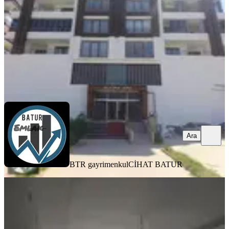
3+1
·
160 m²
·
5. Kat
·
07.08.2026
24.000 ₺
BTR gayrimenkul
CİHAT BATUR
Ara
Ara
BTR gayrimenkul
CİHAT BATUR
YENİ
Erkan Emlaktan İnönü Mahallesinde
Kiralık Full Yapılı 3+1 Daire
Yeşilyurt, İnönü Mahallesi