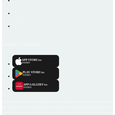
Emlakjet © 2006-2026
APP STORE
'dan
İNDİRİN
PLAY STORE
'dan
İNDİRİN
APP GALLERY
'den
İNDİRİN
Emlakjet.com internet sitesi ve Emlakjet mobil uygulamalarında kullanıcılar tarafından sağlana
ilan, bilgi, içerik ve görselin gerçekliği, orijinalliği, güvenilirliği ve doğruluğuna ilişkin soru
içerikleri giren kullanıcıya ait olup, Emlakjet'in bu hususlarla ilgili herhangi bir sorumluluğu