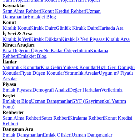
Kaynaklar
Satın Alma Rehberi
Konut Kredisi Rehberi
Uzman
Danışmanlar
Emlakjet Blog
Konut
Kiralık Konut
Kiralık Daire
Günlük Kiralık Daire
Haritada Ara
İş Yeri & Arsa
Kiralık İş Yeri
Kiralık Dükkan
Kiralık İş Yeri Piyasası
Kiralık Arsa
Kiracı Araçları
Kira Değerini Öğren
Ne Kadar Ödeyebilirim
Kiralama
Rehberi
Emlakjet Blog
İlanlar
Yatırımlık Konutlar
Kira Geliri Yüksek Konutlar
Hızlı Geri Dönüşlü
Konutlar
Fiyatı Düşen Konutlar
Yatırımlık Arsalar
Uygun m² Fiyatlı
Arsalar
Piyasa
Emlak Piyasası
Demografi Analizi
Değer Haritaları
Verilerimiz
Keşfet
Emlakjet Blog
Uzman Danışmanlar
GYF (Gayrimenkul Yatırım
Fonu)
Rehberler
Satın Alma Rehberi
Satıcı Rehberi
Kiralama Rehberi
Konut Kredisi
Rehberi
Danışman Ara
Emlak Danışmanları
Emlak Ofisleri
Uzman Danışmanlar