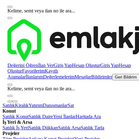
Kelime, semt veya ilan no ile ara...
Değerini Öğren
İlan Ver
Giriş Yap
Hesap Oluştur
Giriş Yap
Hesap
Oluştur
Favorilerim
Kayıtlı
Aramalar
İlanlarım
Değerlemelerim
Mesajlar
Bildirimler
Geri Bildirim
Kelime, semt veya ilan no ile ara...
Satılık
Kiralık
Yatırım
Danışmanlar
Sat
Konut
Satılık Konut
Satılık Daire
Yeni İlanlar
Haritada Ara
İş Yeri & Arsa
Satılık İş Yeri
Satılık Dükkan
Satılık Arsa
Satılık Tarla
Projeler
Tüm Projeler
Ankara Konut Projeleri
Yeni Projeler