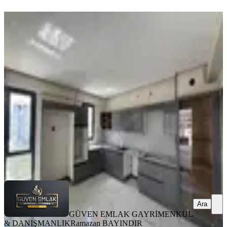
YENİ
Tecde Opet Civarı Lüks 3+1 Sıfır
Arakat Kiralık Daire
Yeşilyurt, Tecde Mahallesi
3+1
·
180 m²
·
5. Kat
·
09.08.2026
32.000 ₺
GÜVEN EMLAK GAYRİMENKUL &
DANIŞMANLIK
Ramazan BAYINDIR
Ara
Ara
GÜVEN EMLAK GAYRİMENKUL
& DANIŞMANLIK
Ramazan BAYINDIR