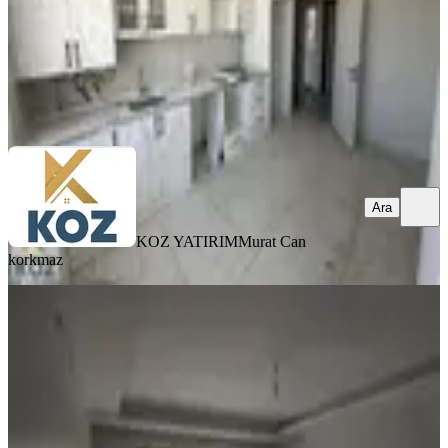
KOZ YATIRIM
Murat Can korkmaz
Ara
Ara
KOZ YATIRIM
Murat Can
korkmaz
YENİ
Erkan Emlaktan İnönü Mahallesinde
Kiralık Full Yapılı 3+1 Daire
Yeşilyurt, İnönü Mahallesi
3+1
·
180 m²
·
1. Kat
·
05.08.2026
27.000 ₺