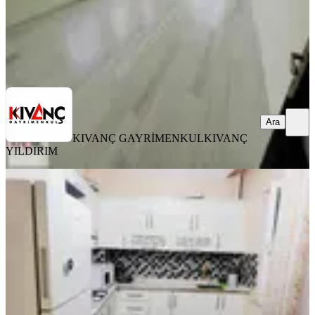
KIVANÇ GAYRİMENKUL
KIVANÇ YILDIRIM
Ara
Ara
KIVANÇ GAYRİMENKUL
KIVANÇ
YILDIRIM
EŞYALI
İkizler Gayrimenkul'den Sümer Park
Civarı Kiralık 2+1 Daire..
Yeşilyurt, Çukurdere Mahallesi
2+1
·
120 m²
·
3. Kat
·
05.08.2026
18.000 ₺