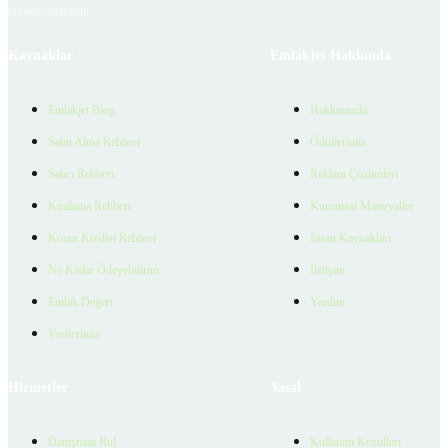
bulunmamaktadır.
Kaynaklar
Emlakjet Hakkında
Emlakjet Blog
Hakkımızda
Satın Alma Rehberi
Ödüllerimiz
Satıcı Rehberi
Reklam Çözümleri
Kiralama Rehberi
Kurumsal Materyaller
Konut Kredisi Rehberi
İnsan Kaynakları
Ne Kadar Ödeyebilirim
İletişim
Emlak Değeri
Yardım
Verilerimiz
Hizmetler
Yasal
Danışman Bul
Kullanım Koşulları