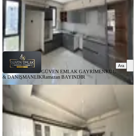
GÜVEN EMLAK GAYRİMENKUL &
DANIŞMANLIK
Ramazan BAYINDIR
Ara
Ara
GÜVEN EMLAK GAYRİMENKUL
& DANIŞMANLIK
Ramazan BAYINDIR
YENİ
Koz Emlak'tan Yeni Köy Garajı
Civarı Sıfır 3+1 Daire
Yeşilyurt, Çavuşoğlu Mahallesi
3+1
·
120 m²
·
1. Kat
·
05.08.2026
22.000 ₺