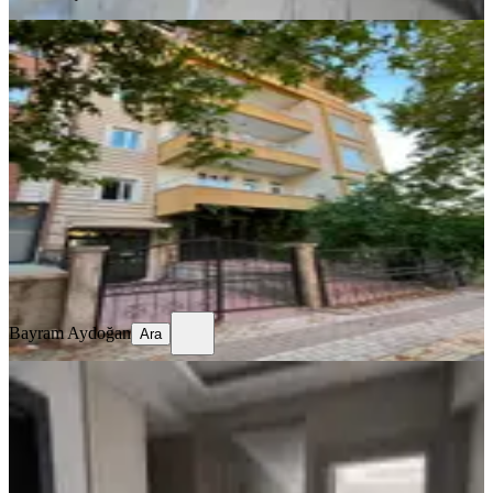
YENİ
Özalperde Yeni Devlet Hastanesine
Yakın 3+1 Aileye Uygun Daire
Yeşilyurt, Özalper Mahallesi
3+1
·
148 m²
·
1. Kat
·
08.08.2026
25.000 ₺
Bayram Aydoğan
Ara
Bayram Aydoğan
Ara
YENİ
Altın Kayısı Güngör Arası Ultra Lüks
Daire Güven Emlak'tan
Yeşilyurt, Karakavak Mahallesi