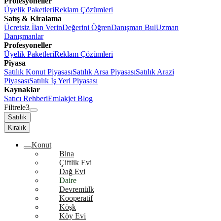
Profesyoneller
Üyelik Paketleri
Reklam Çözümleri
Satış & Kiralama
Ücretsiz İlan Verin
Değerini Öğren
Danışman Bul
Uzman
Danışmanlar
Profesyoneller
Üyelik Paketleri
Reklam Çözümleri
Piyasa
Satılık Konut Piyasası
Satılık Arsa Piyasası
Satılık Arazi
Piyasası
Satılık İş Yeri Piyasası
Kaynaklar
Satıcı Rehberi
Emlakjet Blog
Filtrele
3
Satılık
Kiralık
Konut
Bina
Çiftlik Evi
Dağ Evi
Daire
Devremülk
Kooperatif
Köşk
Köy Evi