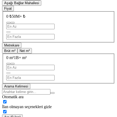
Aşağı Bağlar Mahallesi
Fiyat
0 ₺
50M+ ₺
—
Metrekare
Brüt m²
Net m²
0 m²
1B+ m²
—
Arama Kelimesi
Otomatik ara
İlan olmayan seçenekleri gizle