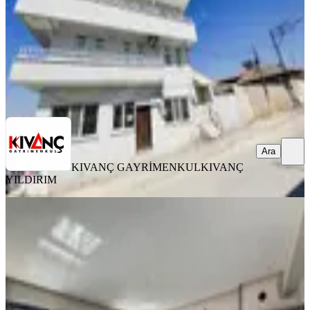
16.000 ₺
KIVANÇ GAYRİMENKUL
KIVANÇ YILDIRIM
Ara
Ara
KIVANÇ GAYRİMENKUL
KIVANÇ
YILDIRIM
YENİ
%
6
Tecde Opet Civarı Lüks 3+1 Sıfır
Arakat Kiralık Daire
Yeşilyurt, Tecde Mahallesi
3+1
·
180 m²
·
5. Kat
·
06.08.2026
30.000 ₺
32.000 ₺