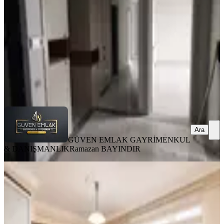
4+1
·
220 m²
·
7. Kat
·
08.08.2026
27.000 ₺
GÜVEN EMLAK GAYRİMENKUL &
DANIŞMANLIK
Ramazan BAYINDIR
Ara
Ara
GÜVEN EMLAK GAYRİMENKUL
& DANIŞMANLIK
Ramazan BAYINDIR
YENİ
Çilesiz'de Kiralık 4+1 Dubleks Daire
Yeşilyurt, Çilesiz Mahallesi
4+1
·
360 m²
·
3. Kat
·
08.08.2026