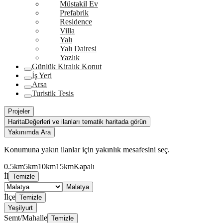
Müstakil Ev
Prefabrik
Residence
Villa
Yalı
Yalı Dairesi
Yazlık
Günlük Kiralık Konut
İş Yeri
Arsa
Turistik Tesis
Projeler
Harita
Değerleri ve ilanları tematik haritada görün
Yakınımda Ara
Konumuna yakın ilanlar için yakınlık mesafesini seç.
0.5km
5km
10km
15km
Kapalı
İl
Temizle
Malatya
İlçe
Temizle
Yeşilyurt
Semt/Mahalle
Temizle