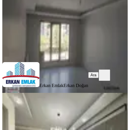
3+1
·
180 m²
·
1. Kat
·
07.08.2026
27.000 ₺
Erkan Emlak
Erkan Doğan
Ara
Ara
Erkan Emlak
Erkan Doğan
YENİ
Kıvanç Gayrimenkul 'den
Bostanbaşında Kiralık 3+1 Sıfır Daire
Yeşilyurt, Bostanbaşı Mahallesi
3+1
·
185 m²
·
6. Kat
·
06.08.2026