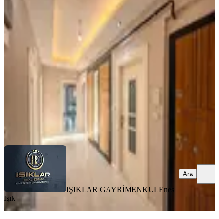
Yakınca'da 3.5+1, 170m² Ultra Lüks
Daire (kiralık)
Yeşilyurt, Yakınca Mahallesi
3+1
·
185 m²
·
6. Kat
·
04.08.2026
24.000 ₺
IŞIKLAR GAYRİMENKUL
Enes Işık
Ara
Ara
IŞIKLAR GAYRİMENKUL
Enes
Işık