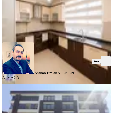
26.000 ₺
Atakan Emlak
ATAKAN ATMACA
Ara
Ara
Atakan Emlak
ATAKAN
ATMACA
YENİ
Batur Gayrimenkul'den
Fahrikayahan'da Kiralık Daire
Yeşilyurt, Çilesiz Mahallesi