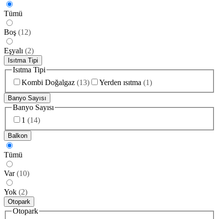
Tümü
Boş
(
12
)
Eşyalı
(
2
)
Isıtma Tipi
Isıtma Tipi
Kombi Doğalgaz
(
13
)
Yerden ısıtma
(
1
)
Banyo Sayısı
Banyo Sayısı
1
(
14
)
Balkon
Tümü
Var
(
10
)
Yok
(
2
)
Otopark
Otopark