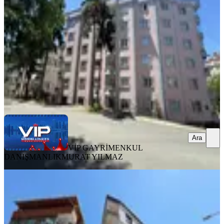
Ortahisar, 3 Nolu Erdoğdu Mahallesi
3+1
·
160 m²
·
1. Kat
·
04.06.2026
22.000 ₺
VİP GAYRİMENKUL DANIŞMANLIK
MURAT YILMAZ
Ara
Ara
VİP GAYRİMENKUL
DANIŞMANLIK
MURAT YILMAZ
MANZARALI
3 Nolu Erdoğdu Mah. Kiralık 5. Kat
2+1 Daire
Ortahisar, 3 Nolu Erdoğdu Mahallesi