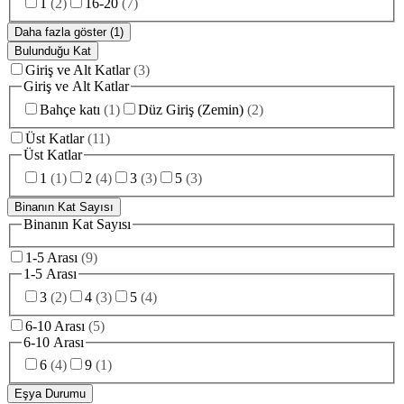
1
(
2
)
16-20
(
7
)
Daha fazla göster (1)
Bulunduğu Kat
Giriş ve Alt Katlar
(
3
)
Giriş ve Alt Katlar
Bahçe katı
(
1
)
Düz Giriş (Zemin)
(
2
)
Üst Katlar
(
11
)
Üst Katlar
1
(
1
)
2
(
4
)
3
(
3
)
5
(
3
)
Binanın Kat Sayısı
Binanın Kat Sayısı
1-5 Arası
(
9
)
1-5 Arası
3
(
2
)
4
(
3
)
5
(
4
)
6-10 Arası
(
5
)
6-10 Arası
6
(
4
)
9
(
1
)
Eşya Durumu