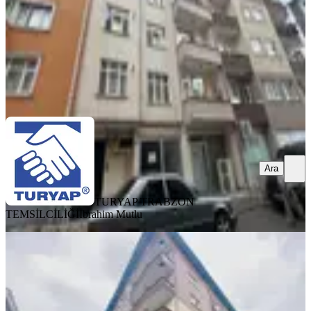
22.000 ₺
TURYAP TRABZON TEMSİLCİLİĞİ
İbrahim Mutlu
Ara
Ara
TURYAP TRABZON
TEMSİLCİLİĞİ
İbrahim Mutlu
MANZARALI
Erdoğdu'da 2+1 Kiralık Daire
Ortahisar, 3 Nolu Erdoğdu Mahallesi
2+1
·
120 m²
·
5. Kat
·
04.08.2026