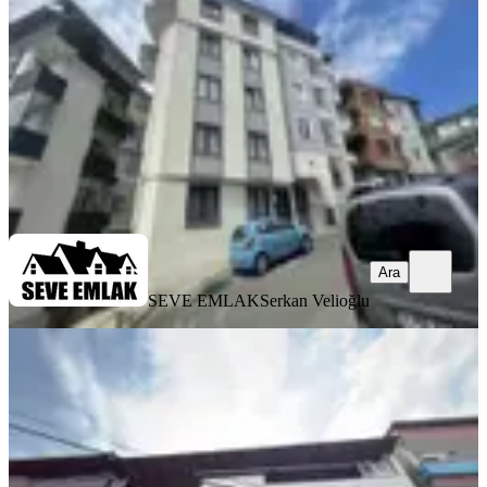
2+1
·
120 m²
·
5. Kat
·
10.07.2026
22.500 ₺
SEVE EMLAK
Serkan Velioğlu
Ara
Ara
SEVE EMLAK
Serkan Velioğlu
BALKONLU
Trabzonda Kiralık Daire
Ortahisar, 3 Nolu Erdoğdu Mahallesi
3+1
·
135 m²
·
3. Kat
·
04.07.2026
15.500 ₺