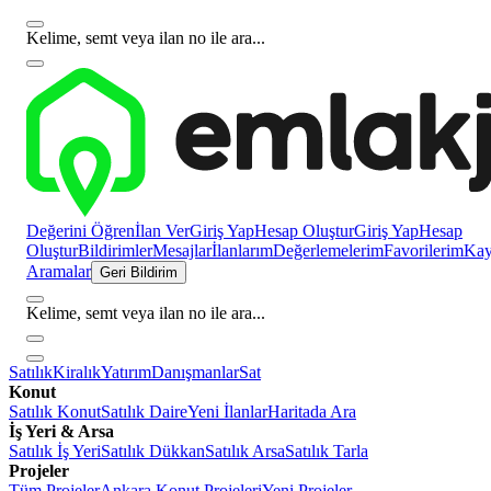
Kelime, semt veya ilan no ile ara...
Değerini Öğren
İlan Ver
Giriş Yap
Hesap Oluştur
Giriş Yap
Hesap
Oluştur
Bildirimler
Mesajlar
İlanlarım
Değerlemelerim
Favorilerim
Kayı
Aramalar
Geri Bildirim
Kelime, semt veya ilan no ile ara...
Satılık
Kiralık
Yatırım
Danışmanlar
Sat
Konut
Satılık Konut
Satılık Daire
Yeni İlanlar
Haritada Ara
İş Yeri & Arsa
Satılık İş Yeri
Satılık Dükkan
Satılık Arsa
Satılık Tarla
Projeler
Tüm Projeler
Ankara Konut Projeleri
Yeni Projeler