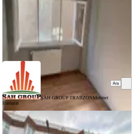
2+1
·
110 m²
·
3. Kat
·
01.07.2026
14.500 ₺
ŞAH GROUP TRABZON
Mehmet Hamarat
Ara
Ara
ŞAH GROUP TRABZON
Mehmet
Hamarat
MANZARALI
Trabzon 3 Nolu Erdoğdu Atakent 3+1
Eşyalı