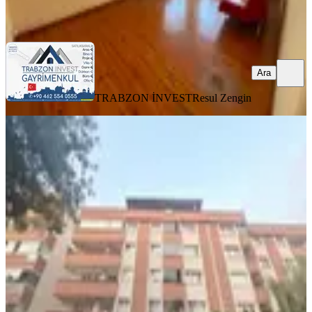
Ara
Ara
TRABZON İNVEST
Resul Zengin
YENİ
2 Nolu Beşirli Cadde Üzeri 2+1 Eşyalı
Kiralık Çatı Katı
Ortahisar, 2 Nolu Beşirli Mahallesi
2+1
·
130 m²
·
5. Kat
·
04.08.2026
20.000 ₺
TURYAP TRABZON TEMSİLCİLİĞİ
YAKUP TOKGÖZ