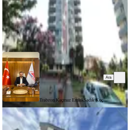
23.000 ₺
Trabzon Kaçmaz Emlak
Sadık Koç
Ara
Ara
Trabzon Kaçmaz Emlak
Sadık Koç
MANZARALI
3 Nolu Erdoğdu 'da Kiralık 2+1 Daire
Ortahisar, 3 Nolu Erdoğdu Mahallesi