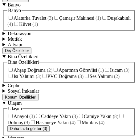
Banyo
Banyo
Alaturka Tuvalet
(
3
)
Çamaşır Makinesi
(
1
)
Duşakabinli
(
4
)
Küvet
(
1
)
Dekorasyon
Mutfak
Altyapı
Dış Özellikler
Bina Özellikleri
Bina Özellikleri
Ahşap Doğrama
(
2
)
Apartman Görevlisi
(
1
)
Isıcam
(
3
)
Isı Yalıtımı
(
3
)
PVC Doğrama
(
3
)
Ses Yalıtımı
(
2
)
Cephe
Sosyal İmkanlar
Konum Özellikleri
Ulaşım
Ulaşım
Anayol
(
3
)
Caddeye Yakın
(
3
)
Camiye Yakın
(
8
)
Dolmuş
(
9
)
Hastaneye Yakın
(
4
)
Minibüs
(
4
)
Daha fazla göster (3)