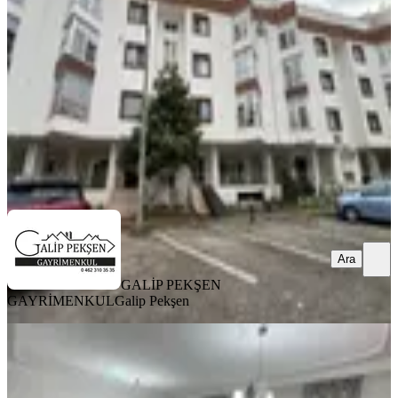
Ortahisar, 3 Nolu Erdoğdu Mahallesi
3+1
·
135 m²
·
2. Kat
·
16.06.2026
30.000 ₺
GALİP PEKŞEN GAYRİMENKUL
Galip Pekşen
Ara
Ara
GALİP PEKŞEN
GAYRİMENKUL
Galip Pekşen
EŞYALI
Erdoğduda Kiralık Eşyalı Daire /
Kavi Gayrimenkulden