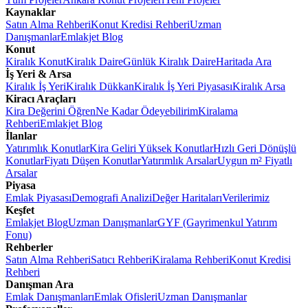
Kaynaklar
Satın Alma Rehberi
Konut Kredisi Rehberi
Uzman
Danışmanlar
Emlakjet Blog
Konut
Kiralık Konut
Kiralık Daire
Günlük Kiralık Daire
Haritada Ara
İş Yeri & Arsa
Kiralık İş Yeri
Kiralık Dükkan
Kiralık İş Yeri Piyasası
Kiralık Arsa
Kiracı Araçları
Kira Değerini Öğren
Ne Kadar Ödeyebilirim
Kiralama
Rehberi
Emlakjet Blog
İlanlar
Yatırımlık Konutlar
Kira Geliri Yüksek Konutlar
Hızlı Geri Dönüşlü
Konutlar
Fiyatı Düşen Konutlar
Yatırımlık Arsalar
Uygun m² Fiyatlı
Arsalar
Piyasa
Emlak Piyasası
Demografi Analizi
Değer Haritaları
Verilerimiz
Keşfet
Emlakjet Blog
Uzman Danışmanlar
GYF (Gayrimenkul Yatırım
Fonu)
Rehberler
Satın Alma Rehberi
Satıcı Rehberi
Kiralama Rehberi
Konut Kredisi
Rehberi
Danışman Ara
Emlak Danışmanları
Emlak Ofisleri
Uzman Danışmanlar