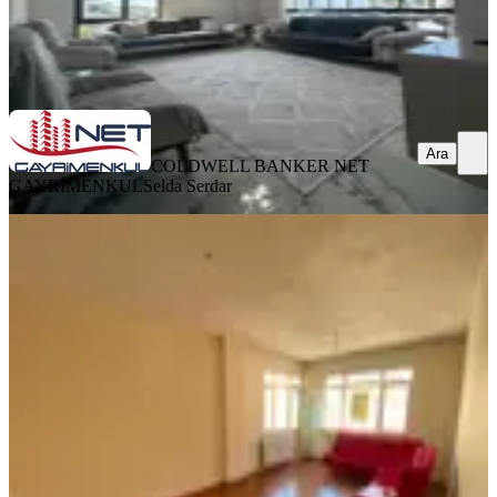
COLDWELL BANKER NET GAYRİMENKUL
Selda Serdar
Ara
Ara
COLDWELL BANKER NET
GAYRİMENKUL
Selda Serdar
YENİ
Trabzon 2 Nolu Beşirli'de Kiralık 3+1
Daire
Ortahisar, 2 Nolu Beşirli Mahallesi
3+1
·
150 m²
·
4. Kat
·
05.08.2026
18.000 ₺
TRABZON İNVEST
Resul Zengin