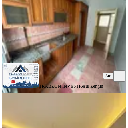
3+1
·
100 m²
·
2. Kat
·
04.08.2026
15.000 ₺
TRABZON İNVEST
Resul Zengin
Ara
Ara
TRABZON İNVEST
Resul Zengin
MANZARALI
Trabzonda Bahceli Daire
Ortahisar, 3 Nolu Erdoğdu Mahallesi
2+1
·
110 m²
·
Düz Giriş (Zemin)
·
22.07.2026