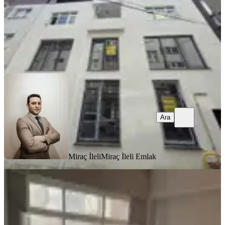
Miraç İleli
Miraç İleli Emlak
Ara
Ara
Miraç İleli
Miraç İleli Emlak
BALKONLU
Erdoğdu Cadde Üzeri Yapılı 2+1
Kiralık Daire
Ortahisar, 3 Nolu Erdoğdu Mahallesi