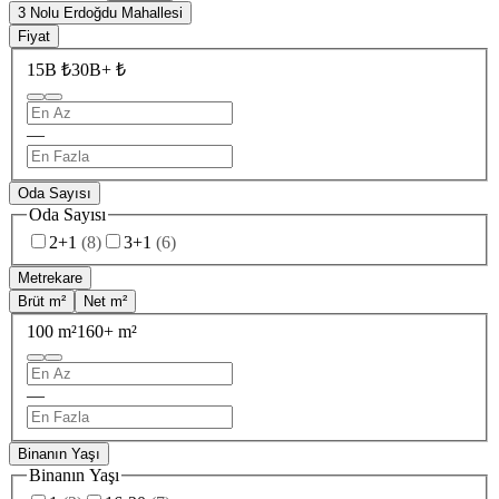
3 Nolu Erdoğdu Mahallesi
Fiyat
15B ₺
30B+ ₺
—
Oda Sayısı
Oda Sayısı
2+1
(
8
)
3+1
(
6
)
Metrekare
Brüt m²
Net m²
100 m²
160+ m²
—
Binanın Yaşı
Binanın Yaşı