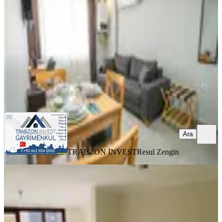
Ortahisar, Pelitli Mahallesi
1+1
·
50 m²
·
2. Kat
·
05.08.2026
23.500 ₺
TRABZON İNVEST
Resul Zengin
Ara
Ara
TRABZON İNVEST
Resul Zengin
YENİ
Redstonedan Çok Merkezi Yenilenmiş
2+1
Ortahisar, İnönü Mahallesi