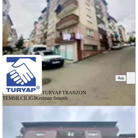
20.000 ₺
TURYAP TRABZON TEMSİLCİLİĞİ
Keriman Setareh
Ara
Ara
TURYAP TRABZON
TEMSİLCİLİĞİ
Keriman Setareh
MANZARALI
Erdoğdu Mahallesinde İçi Tamamen
Yenilenmiş 2+1 Kiralık Daire
Ortahisar, 3 Nolu Erdoğdu Mahallesi