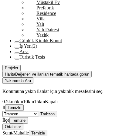
Müstakil Ev
Prefabrik
Residence
Villa
Yalı
Yalı Dairesi
Yazlık
Günlük Kiralık Konut
İş Yeri
(2)
Arsa
Turistik Tesis
Projeler
Harita
Değerleri ve ilanları tematik haritada görün
Yakınımda Ara
Konumuna yakın ilanlar için yakınlık mesafesini seç.
0.5km
5km
10km
15km
Kapalı
İl
Temizle
Trabzon
İlçe
Temizle
Ortahisar
Semt/Mahalle
Temizle