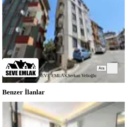
2+1
·
125 m²
·
2. Kat
·
14.05.2026
22.500 ₺
SEVE EMLAK
Serkan Velioğlu
Ara
Ara
SEVE EMLAK
Serkan Velioğlu
Benzer İlanlar
YENİ
Trabzon Pelitli'de Kiralık Eşyalı 1+1
Daire (20 Haziran Çıkışlı)