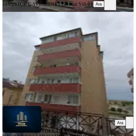
İNVESTOR GAYRİMENKUL
Necati Yüksek
Ara
YENİ
Vyg Den Ferah Geniş Manzaralı
Ortahisar, Toklu Mahallesi
2+1
·
145 m²
·
6. Kat
·
02.08.2026
22.000 ₺
VOLKAN YATIRIM GAYRİMENKUL
MUHAMMET
REİSOĞLU
Ara
Ara
VOLKAN YATIRIM