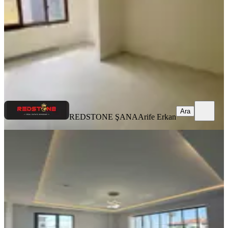
2+1
·
105 m²
·
5. Kat
·
05.08.2026
23.000 ₺
REDSTONE ŞANA
Arife Erkan
Ara
Ara
REDSTONE ŞANA
Arife Erkan
YENİ
Sıfır Eşyalı Lux Kiralık Daire
Ortahisar, Konaklar Mahallesi
1+1
·
120 m²
·
2. Kat
·
05.08.2026
36.000 ₺