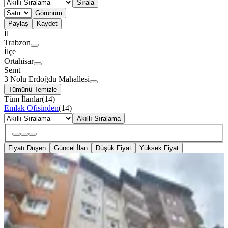
Sırala
Görünüm
Paylaş
Kaydet
İl
Trabzon
İlçe
Ortahisar
Semt
3 Nolu Erdoğdu Mahallesi
Tümünü Temizle
Tüm İlanlar
(
14
)
Emlak Ofisinden
(
14
)
Akıllı Sıralama
Fiyatı Düşen
Güncel İlan
Düşük Fiyat
Yüksek Fiyat
YENİ
3 Nolu Erdoğdu Mahallesinde 3+1
Kiralık Daire
Ortahisar, 3 Nolu Erdoğdu Mahallesi
3+1
·
145 m²
·
2. Kat
·
04.08.2026