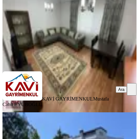
Ortahisar, 3 Nolu Erdoğdu Mahallesi
3+1
·
140 m²
·
3. Kat
·
06.06.2026
25.000 ₺
KAVİ GAYRİMENKUL
Mustafa Cahit EYÜBOĞLU
Ara
Ara
KAVİ GAYRİMENKUL
Mustafa
Cahit EYÜBOĞLU
BALKONLU
3nolu Erdoğdu Botanik Park
Yanında Kiralık 3+1 Daire