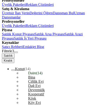
Profesyoneller
Üyelik Paketleri
Reklam Çözümleri
Satış & Kiralama
Ücretsiz İlan Verin
Değerini Öğren
Danışman Bul
Uzman
Danışmanlar
Profesyoneller
Üyelik Paketleri
Reklam Çözümleri
Piyasa
Satılık Konut Piyasası
Satılık Arsa Piyasası
Satılık Arazi
Piyasası
Satılık İş Yeri Piyasası
Kaynaklar
Satıcı Rehberi
Emlakjet Blog
Filtrele
3
Satılık
Kiralık
Konut
(14)
Daire
(14)
Bina
Çiftlik Evi
Dağ Evi
Devremülk
Kooperatif
Köşk
Köy Evi