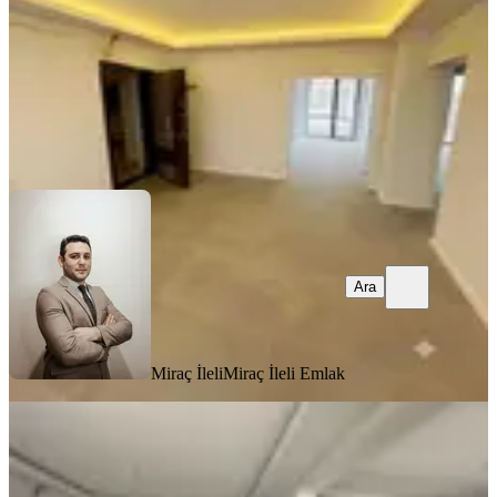
20.000 ₺
Miraç İleli
Miraç İleli Emlak
Ara
Ara
Miraç İleli
Miraç İleli Emlak
Trabzon'da Kiralık 2+1 Daire
Ortahisar, 3 Nolu Erdoğdu Mahallesi