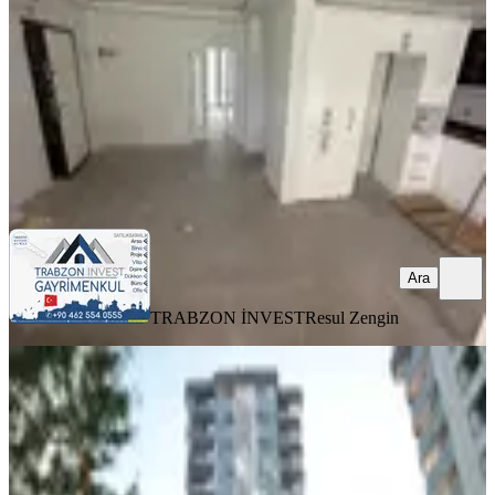
2+1
·
100 m²
·
Bahçe katı
·
13.07.2026
20.000 ₺
TRABZON İNVEST
Resul Zengin
Ara
Ara
TRABZON İNVEST
Resul Zengin
MANZARALI
Kaçmaz Emlak'tan Trabzon 3nolu
Erdoğdu Mah. 2+1 Kiralık Daire
Ortahisar, 3 Nolu Erdoğdu Mahallesi
2+1
·
100 m²
·
Düz Giriş (Zemin)
·
11.07.2026