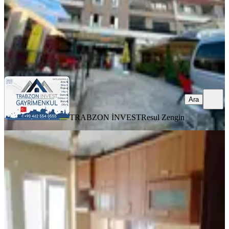
TRABZON İNVEST
Resul Zengin
Ara
Ara
TRABZON İNVEST
Resul Zengin
BALKONLU
Net Profesyonel Emlak'tan Pelitli
Sahilde Kıralık 3+1 Kıralık Da
Ortahisar, Pelitli Mahallesi
3+1
·
150 m²
·
3. Kat
·
23.07.2026
23.000 ₺