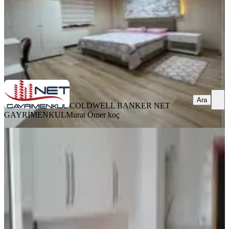
30.000 ₺
COLDWELL BANKER NET GAYRİMENKUL
Murat Ömer koç
Ara
Ara
COLDWELL BANKER NET
GAYRİMENKUL
Murat Ömer koç
BALKONLU
Trabzon Pelitlide Ana Yola Yakın
Kiralık 4 Odalı Daire
Ortahisar, Pelitli Mahallesi
3+1
·
120 m²
·
4. Kat
·
22.06.2026
14.500 ₺