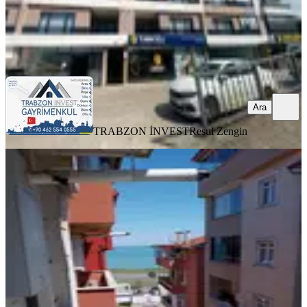
TRABZON İNVEST
Resul Zengin
Ara
Ara
TRABZON İNVEST
Resul Zengin
BALKONLU
Kiralık Daire
Ortahisar, Pelitli Mahallesi
2+1
·
90 m²
·
3. Kat
·
21.07.2026
18.000 ₺
ilknur gayrimenkul
Zeki Şahin