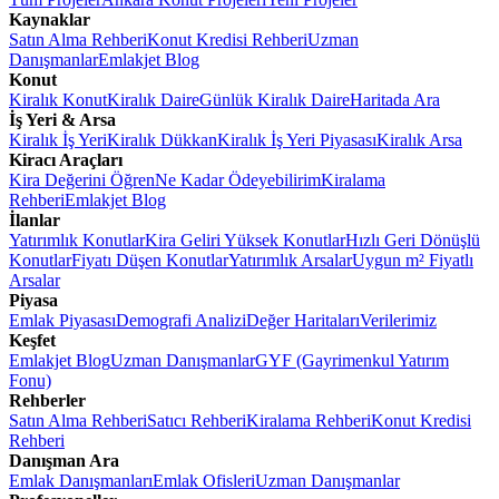
Kaynaklar
Satın Alma Rehberi
Konut Kredisi Rehberi
Uzman
Danışmanlar
Emlakjet Blog
Konut
Kiralık Konut
Kiralık Daire
Günlük Kiralık Daire
Haritada Ara
İş Yeri & Arsa
Kiralık İş Yeri
Kiralık Dükkan
Kiralık İş Yeri Piyasası
Kiralık Arsa
Kiracı Araçları
Kira Değerini Öğren
Ne Kadar Ödeyebilirim
Kiralama
Rehberi
Emlakjet Blog
İlanlar
Yatırımlık Konutlar
Kira Geliri Yüksek Konutlar
Hızlı Geri Dönüşlü
Konutlar
Fiyatı Düşen Konutlar
Yatırımlık Arsalar
Uygun m² Fiyatlı
Arsalar
Piyasa
Emlak Piyasası
Demografi Analizi
Değer Haritaları
Verilerimiz
Keşfet
Emlakjet Blog
Uzman Danışmanlar
GYF (Gayrimenkul Yatırım
Fonu)
Rehberler
Satın Alma Rehberi
Satıcı Rehberi
Kiralama Rehberi
Konut Kredisi
Rehberi
Danışman Ara
Emlak Danışmanları
Emlak Ofisleri
Uzman Danışmanlar