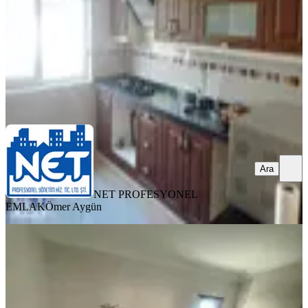
20.250 ₺
NET PROFESYONEL EMLAK
Ömer Aygün
Ara
Ara
NET PROFESYONEL
EMLAK
Ömer Aygün
SIFIR BİNA
Pelitli'de Kiralık 2+1 Sıfır Daire
Ortahisar, Pelitli Mahallesi
2+1
·
85 m²
·
2. Kat
·
06.07.2026