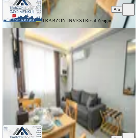
Ara
TRABZON İNVEST
Resul Zengin
YENİ
Trabzon Pelitli'de Kiralık Eşyalı 1+1
Daire (20 Haziran Çıkışlı)
Ortahisar, Pelitli Mahallesi
1+1
·
50 m²
·
2. Kat
·
05.08.2026
23.500 ₺
TRABZON İNVEST
Resul Zengin
Ara