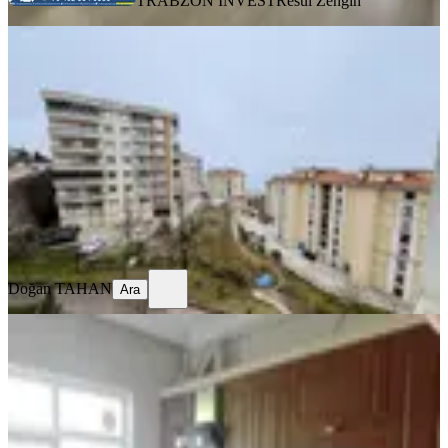
TRABZON İNVEST
Resul Zengin
SİTE İÇİ
Pelitli Toki Kiralık Daire!!
Ortahisar, Pelitli Mahallesi
2+1
·
90 m²
·
2. Kat
·
12.07.2026
18.000 ₺
Doğan TAHAN
Ara
Doğan TAHAN
Ara
BALKONLU
Net Profesyonel Emlak'tan Kiralık
2+1 Daire
Ortahisar, Pelitli Mahallesi
2+1
·
110 m²
·
2. Kat
·
10.07.2026