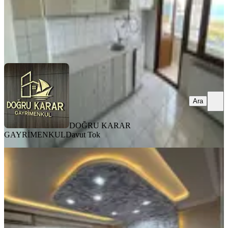
DOĞRU KARAR GAYRİMENKUL
Davut Tok
Ara
Ara
DOĞRU KARAR
GAYRİMENKUL
Davut Tok
MANZARALI
Pelitli'de Merkezi Konumda, Eşyalı
3+1 Ferah Kiralık Daire!
Ortahisar, Pelitli Mahallesi
3+1
·
145 m²
·
3. Kat
·
29.06.2026