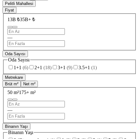
Pelitli Mahallesi
Fiyat
13B ₺
35B+ ₺
—
Oda Sayısı
Oda Sayısı
1+1
(
6
)
2+1
(
18
)
3+1
(
9
)
3.5+1
(
1
)
Metrekare
Brüt m²
Net m²
50 m²
175+ m²
—
Binanın Yaşı
Binanın Yaşı