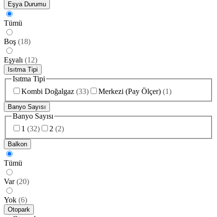
Eşya Durumu
Tümü
Boş
(
18
)
Eşyalı
(
12
)
Isıtma Tipi
Isıtma Tipi
Kombi Doğalgaz
(
33
)
Merkezi (Pay Ölçer)
(
1
)
Banyo Sayısı
Banyo Sayısı
1
(
32
)
2
(
2
)
Balkon
Tümü
Var
(
20
)
Yok
(
6
)
Otopark