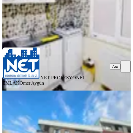
18.250 ₺
NET PROFESYONEL EMLAK
Ömer Aygün
Ara
Ara
NET PROFESYONEL
EMLAK
Ömer Aygün
SİTE İÇİ
Trabzon Pelitli'de Kiralık Daire
Ortahisar, Pelitli Mahallesi
2+1
·
120 m²
·
1. Kat
·
23.07.2026
27.000 ₺