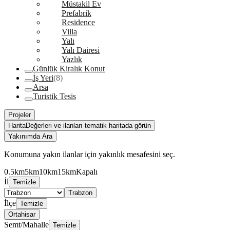
Müstakil Ev
Prefabrik
Residence
Villa
Yalı
Yalı Dairesi
Yazlık
Günlük Kiralık Konut
İş Yeri
(8)
Arsa
Turistik Tesis
Projeler
Harita
Değerleri ve ilanları tematik haritada görün
Yakınımda Ara
Konumuna yakın ilanlar için yakınlık mesafesini seç.
0.5km
5km
10km
15km
Kapalı
İl
Temizle
Trabzon
İlçe
Temizle
Ortahisar
Semt/Mahalle
Temizle