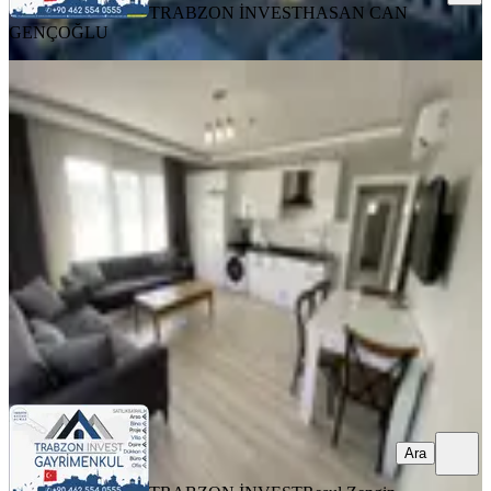
TRABZON İNVEST
HASAN CAN
GENÇOĞLU
EŞYALI
Trabzon Pelitli'de Kiralık 3+1 Daire (1
Eylül - 15 Haziran)
Ortahisar, Pelitli Mahallesi
3+1
·
130 m²
·
2. Kat
·
04.08.2026
26.000 ₺
TRABZON İNVEST
Resul Zengin
Ara
Ara