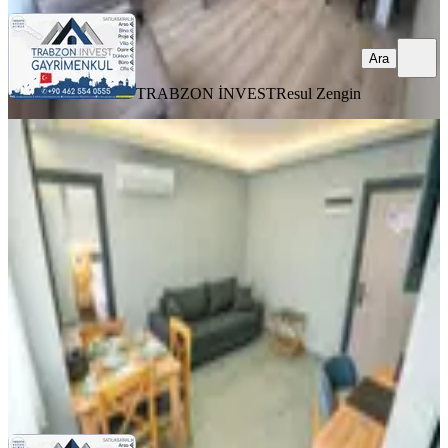
Ara
TRABZON İNVEST
Resul Zengin
YENİ
Trabzon Pelitli'de Kiralık Eşyalı 2+1
Daire (20 Haziran Çıkışlı)
Ortahisar, Pelitli Mahallesi
2+1
·
60 m²
·
3. Kat
·
06.08.2026
28.000 ₺
TRABZON İNVEST
Resul Zengin
Ara