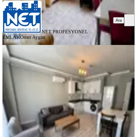
Ara
NET PROFESYONEL
EMLAK
Ömer Aygün
YENİ
Trabzon Pelitli'de Kiralık 2+1 Daire (1
Eylül - 15 Haziran)
Ortahisar, Pelitli Mahallesi
2+1
·
100 m²
·
1. Kat
·
07.08.2026
21.000 ₺
TRABZON İNVEST
Resul Zengin
Ara