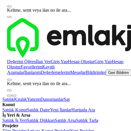
Kelime, semt veya ilan no ile ara...
Değerini Öğren
İlan Ver
Giriş Yap
Hesap Oluştur
Giriş Yap
Hesap
Oluştur
Favorilerim
Kayıtlı
Aramalar
İlanlarım
Değerlemelerim
Mesajlar
Bildirimler
Geri Bildirim
Kelime, semt veya ilan no ile ara...
Satılık
Kiralık
Yatırım
Danışmanlar
Sat
Konut
Satılık Konut
Satılık Daire
Yeni İlanlar
Haritada Ara
İş Yeri & Arsa
Satılık İş Yeri
Satılık Dükkan
Satılık Arsa
Satılık Tarla
Projeler
Tüm Projeler
Ankara Konut Projeleri
Yeni Projeler