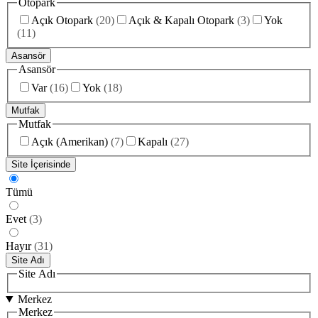
Otopark
Açık Otopark
(
20
)
Açık & Kapalı Otopark
(
3
)
Yok
(
11
)
Asansör
Asansör
Var
(
16
)
Yok
(
18
)
Mutfak
Mutfak
Açık (Amerikan)
(
7
)
Kapalı
(
27
)
Site İçerisinde
Tümü
Evet
(
3
)
Hayır
(
31
)
Site Adı
Site Adı
Merkez
Merkez