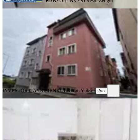
TRABZON İNVEST
Resul Zengin
BALKONLU
İnvestor Gayrimenkul Kiralık Daire
Ortahisar, Pelitli Mahallesi
2+1
·
120 m²
·
4. Kat
·
03.08.2026
15.000 ₺
İNVESTOR GAYRİMENKUL
Necati Yüksek
Ara
İNVESTOR GAYRİMENKUL
Necati Yüksek
Ara
EŞYALI
Pelitli Sahilde Eşyalı 2+1 Daire
Ortahisar, Pelitli Mahallesi
2+1
·
90 m²
·
2. Kat
·
02.08.2026