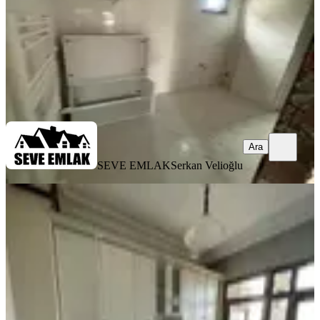
25.000 ₺
SEVE EMLAK
Serkan Velioğlu
Ara
Ara
SEVE EMLAK
Serkan Velioğlu
BALKONLU
%
6
Trabzon Pelitlide Full Manzaralı
Kiralık Daire
Ortahisar, Pelitli Mahallesi
2+1
·
85 m²
·
3. Kat
·
30.06.2026
16.500 ₺
17.500 ₺