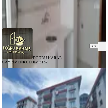
DOĞRU KARAR GAYRİMENKUL
Davut Tok
Ara
Ara
DOĞRU KARAR
GAYRİMENKUL
Davut Tok
BALKONLU
Trabzon Pelitli'de 3+1 Kiralık Daire
Ortahisar, Pelitli Mahallesi
3+1
·
145 m²
·
4. Kat
·
20.06.2026
30.000 ₺