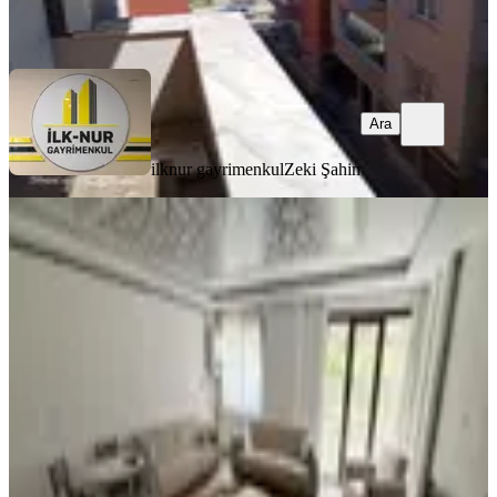
Ara
Ara
ilknur gayrimenkul
Zeki Şahin
EŞYALI
Trabzonda Eşyalı Kiralık Daire
Ortahisar, Pelitli Mahallesi
1+1
·
70 m²
·
Düz Giriş (Zemin)
·
20.07.2026
17.500 ₺
Miraç İleli
Miraç İleli Emlak
Ara