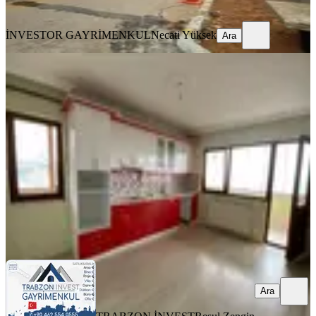
Ara
İNVESTOR GAYRİMENKUL
Necati Yüksek
Ara
BALKONLU
Trabzon Pelitli'de 3+1 Kiralık Daire
Ortahisar, Pelitli Mahallesi
3+1
·
145 m²
·
5. Kat
·
13.07.2026
25.500 ₺
TRABZON İNVEST
Resul Zengin
Ara
Ara