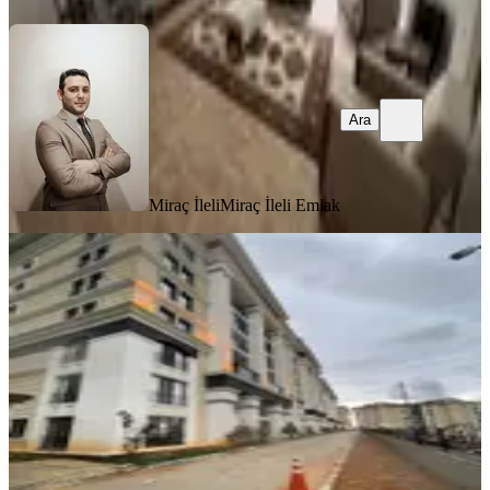
Ara
Miraç İleli
Miraç İleli Emlak
KOMBİLİ
Pelitli Kasıryapı Sitesinde Kiralık
Daire
Ortahisar, Pelitli Mahallesi
1+1
·
85 m²
·
Düz Giriş (Zemin)
·
18.07.2026
15.500 ₺
İNVESTOR GAYRİMENKUL
Necati Yüksek