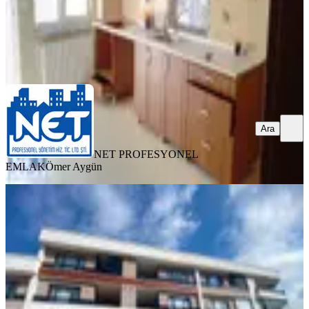
NET PROFESYONEL EMLAK
Ömer Aygün
Ara
Ara
NET PROFESYONEL
EMLAK
Ömer Aygün
SİTE İÇİ
Trabzon Pelitli'de Kiralık Daire
Ortahisar, Pelitli Mahallesi
3.5+1
·
175 m²
·
1. Kat
·
21.07.2026
35.000 ₺