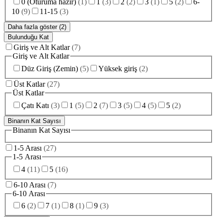
0 (Oturuma hazır)
(
1
)
1
(
3
)
2
(
2
)
3
(
1
)
5
(
2
)
6-
10
(
9
)
11-15
(
3
)
Daha fazla göster (2)
Bulunduğu Kat
Giriş ve Alt Katlar
(
7
)
Giriş ve Alt Katlar
Düz Giriş (Zemin)
(
5
)
Yüksek giriş
(
2
)
Üst Katlar
(
27
)
Üst Katlar
Çatı Katı
(
3
)
1
(
5
)
2
(
7
)
3
(
5
)
4
(
5
)
5
(
2
)
Binanın Kat Sayısı
Binanın Kat Sayısı
1-5 Arası
(
27
)
1-5 Arası
4
(
11
)
5
(
16
)
6-10 Arası
(
7
)
6-10 Arası
6
(
2
)
7
(
1
)
8
(
1
)
9
(
3
)