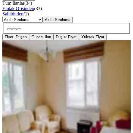
Tüm İlanlar
(
34
)
Emlak Ofisinden
(
33
)
Sahibinden
(
1
)
Akıllı Sıralama
Fiyatı Düşen
Güncel İlan
Düşük Fiyat
Yüksek Fiyat
YENİ
Pelitli Sahilde 2+1 Eşyalı Kıralık
Daire
Ortahisar, Pelitli Mahallesi
2+1
·
95 m²
·
2. Kat
·
07.08.2026
21.500 ₺
NET PROFESYONEL EMLAK
Ömer Aygün
Ara