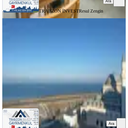
Ara
TRABZON İNVEST
Resul Zengin
EŞYALI
Trabzon Pelitli De Eşyalı Kiralık 2+1
Daire (uzun Süreli)
Ortahisar, Pelitli Mahallesi
2+1
·
100 m²
·
4. Kat
·
04.08.2026
20.000 ₺
TRABZON İNVEST
HASAN CAN GENÇOĞLU
Ara
Ara