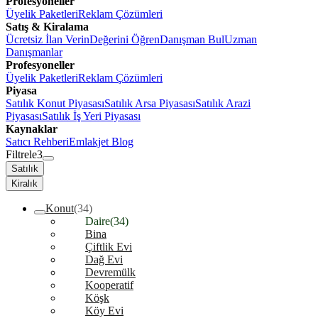
Profesyoneller
Üyelik Paketleri
Reklam Çözümleri
Satış & Kiralama
Ücretsiz İlan Verin
Değerini Öğren
Danışman Bul
Uzman
Danışmanlar
Profesyoneller
Üyelik Paketleri
Reklam Çözümleri
Piyasa
Satılık Konut Piyasası
Satılık Arsa Piyasası
Satılık Arazi
Piyasası
Satılık İş Yeri Piyasası
Kaynaklar
Satıcı Rehberi
Emlakjet Blog
Filtrele
3
Satılık
Kiralık
Konut
(34)
Daire
(34)
Bina
Çiftlik Evi
Dağ Evi
Devremülk
Kooperatif
Köşk
Köy Evi