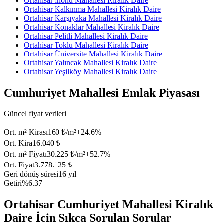
Ortahisar İnönü Mahallesi Kiralık Daire
Ortahisar Kalkınma Mahallesi Kiralık Daire
Ortahisar Karşıyaka Mahallesi Kiralık Daire
Ortahisar Konaklar Mahallesi Kiralık Daire
Ortahisar Pelitli Mahallesi Kiralık Daire
Ortahisar Toklu Mahallesi Kiralık Daire
Ortahisar Üniversite Mahallesi Kiralık Daire
Ortahisar Yalıncak Mahallesi Kiralık Daire
Ortahisar Yeşilköy Mahallesi Kiralık Daire
Cumhuriyet Mahallesi Emlak Piyasası
Güncel fiyat verileri
Ort. m² Kirası
160 ₺/m²
+
24.6
%
Ort. Kira
16.040 ₺
Ort. m² Fiyatı
30.225 ₺/m²
+
52.7
%
Ort. Fiyat
3.778.125 ₺
Geri dönüş süresi
16 yıl
Getiri
%6.37
Ortahisar Cumhuriyet Mahallesi Kiralık
Daire İçin Sıkça Sorulan Sorular