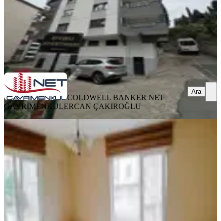
COLDWELL BANKER NET GAYRİMENKUL
ERCAN
ÇAKIROĞLU
Ara
Ara
COLDWELL BANKER NET
GAYRİMENKUL
ERCAN ÇAKIROĞLU
YENİ
Pelitli Sahilde 2+1 Eşyalı Kıralık
Daire
Ortahisar, Pelitli Mahallesi
2+1
·
95 m²
·
2. Kat
·
07.08.2026
21.500 ₺