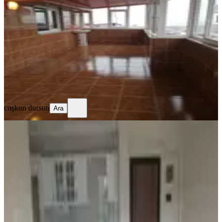
Ortahisar, 1 Nolu Erdoğdu Mahallesi
2+1
·
125 m²
·
4. Kat
·
08.08.2026
14.500 ₺
coşkun dursun
Ara
coşkun dursun
Ara
YENİ
1 Nolu Bostancı Doruk Sit. Kiralık
60m2 1+1 4. Kat Sıfır Daire
Ortahisar, 1 Nolu Bostancı Mahallesi
1+1
·
62 m²
·
4. Kat
·
08.08.2026
17.500 ₺