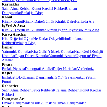
Kaynaklar
Satın Alma Rehberi
Konut Kredisi Rehberi
Uzman
Danışmanlar
Emlakjet Blog
Konut
Kiralık Konut
Kiralık Daire
Günlük Kiralık Daire
Haritada Ara
İş Yeri & Arsa
Kiralık İş Yeri
Kiralık Dükkan
Kiralık İş Yeri Piyasası
Kiralık Arsa
Kiracı Araçları
Kira Değerini Öğren
Ne Kadar Ödeyebilirim
Kiralama
Rehberi
Emlakjet Blog
İlanlar
Yatırımlık Konutlar
Kira Geliri Yüksek Konutlar
Hızlı Geri Dönüşlü
Konutlar
Fiyatı Düşen Konutlar
Yatırımlık Arsalar
Uygun m² Fiyatlı
Arsalar
Piyasa
Emlak Piyasası
Demografi Analizi
Değer Haritaları
Verilerimiz
Keşfet
Emlakjet Blog
Uzman Danışmanlar
GYF (Gayrimenkul Yatırım
Fonu)
Rehberler
Satın Alma Rehberi
Satıcı Rehberi
Kiralama Rehberi
Konut Kredisi
Rehberi
Danışman Ara
Emlak Danışmanları
Emlak Ofisleri
Uzman Danışmanlar