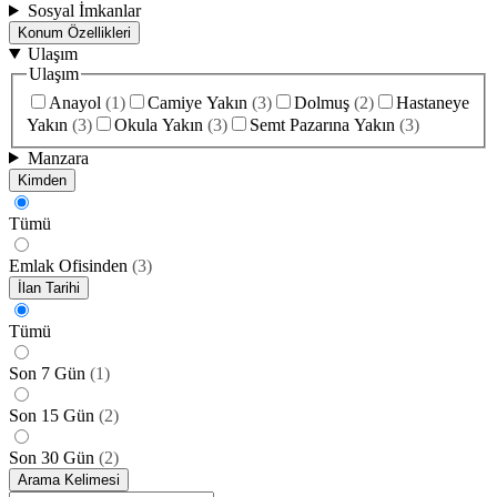
Sosyal İmkanlar
Konum Özellikleri
Ulaşım
Ulaşım
Anayol
(
1
)
Camiye Yakın
(
3
)
Dolmuş
(
2
)
Hastaneye
Yakın
(
3
)
Okula Yakın
(
3
)
Semt Pazarına Yakın
(
3
)
Manzara
Kimden
Tümü
Emlak Ofisinden
(
3
)
İlan Tarihi
Tümü
Son 7 Gün
(
1
)
Son 15 Gün
(
2
)
Son 30 Gün
(
2
)
Arama Kelimesi