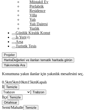
Müstakil Ev
Prefabrik
Residence
Villa
Yalı
Yalı Dairesi
Yazlık
Günlük Kiralık Konut
İş Yeri
(4)
Arsa
Turistik Tesis
Projeler
Harita
Değerleri ve ilanları tematik haritada görün
Yakınımda Ara
Konumuna yakın ilanlar için yakınlık mesafesini seç.
0.5km
5km
10km
15km
Kapalı
İl
Temizle
Trabzon
İlçe
Temizle
Ortahisar
Semt/Mahalle
Temizle