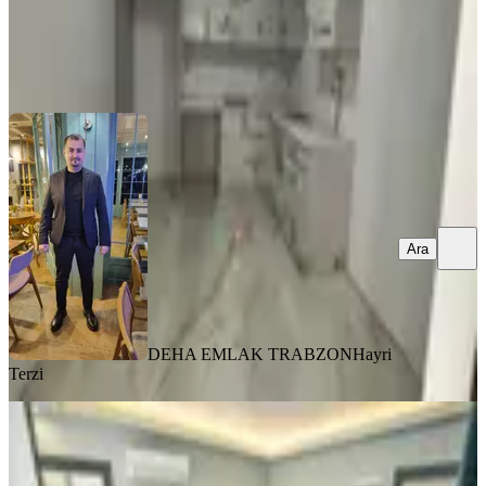
DEHA EMLAK TRABZON
Hayri Terzi
Ara
Ara
DEHA EMLAK TRABZON
Hayri
Terzi
YENİ
Trabzon Pelitli'de Kiralık Eşyalı 2+1
Daire (20 Haziran Çıkışlı)