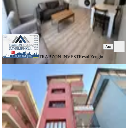
TRABZON İNVEST
Resul Zengin
Ara
Ara
TRABZON İNVEST
Resul Zengin
YENİ
Konaklar'da Merkezi Konumda
Kiralık Daire
Ortahisar, Konaklar Mahallesi
3+1
·
175 m²
·
2. Kat
·
07.08.2026
25.000 ₺