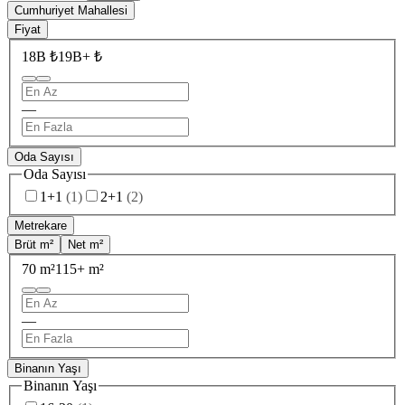
Cumhuriyet Mahallesi
Fiyat
18B ₺
19B+ ₺
—
Oda Sayısı
Oda Sayısı
1+1
(
1
)
2+1
(
2
)
Metrekare
Brüt m²
Net m²
70 m²
115+ m²
—
Binanın Yaşı
Binanın Yaşı