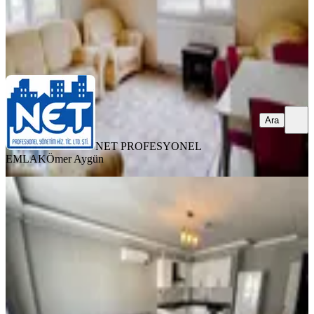
NET PROFESYONEL EMLAK
Ömer Aygün
Ara
Ara
NET PROFESYONEL
EMLAK
Ömer Aygün
YENİ
Trabzon Pelitli'de Kiralık 2+1 Daire (1
Eylül - 15 Haziran)
Ortahisar, Pelitli Mahallesi
2+1
·
100 m²
·
1. Kat
·
07.08.2026
21.000 ₺