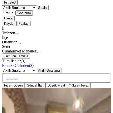
Filtrele
3
Sırala
Görünüm
Harita
Kaydet
Paylaş
İl
Trabzon
İlçe
Ortahisar
Semt
Cumhuriyet Mahallesi
Tümünü Temizle
Tüm İlanlar
(
3
)
Emlak Ofisinden
(
3
)
Akıllı Sıralama
Fiyatı Düşen
Güncel İlan
Düşük Fiyat
Yüksek Fiyat
EŞYALI
Trabzon Merkezde Kiralık Daire
Ortahisar, Cumhuriyet Mahallesi