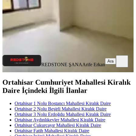
23.000 ₺
REDSTONE ŞANA
Arife Erkan
Ara
Ara
REDSTONE ŞANA
Arife Erkan
Ortahisar Cumhuriyet Mahallesi Kiralık
Daire İçindeki İlgili İlanlar
Ortahisar 1 Nolu Bostancı Mahallesi Kiralık Daire
Ortahisar 2 Nolu Beşirli Mahallesi Kiralık Daire
Ortahisar 3 Nolu Erdoğdu Mahallesi Kiralık Daire
Ortahisar Aydınlıkevler Mahallesi Kiralık Daire
Ortahisar Çukurçayır Mahallesi Kiralık Daire
Ortahisar Fatih Mahallesi Kiralık Daire