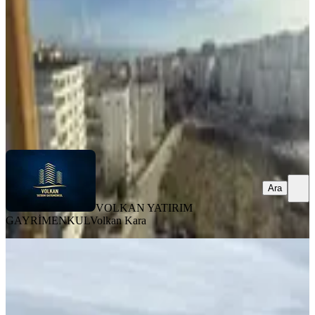
3+1
·
180 m²
·
9. Kat
·
07.08.2026
30.000 ₺
VOLKAN YATIRIM GAYRİMENKUL
Volkan Kara
Ara
Ara
VOLKAN YATIRIM
GAYRİMENKUL
Volkan Kara
YENİ
Redstone Şana Konaklar Da
Kiralık1+1 Sıfır Geniş Manzaralı
Daire