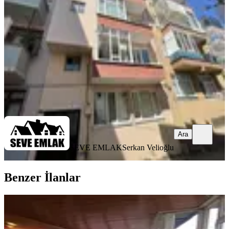
Ortahisar, Cumhuriyet Mahallesi
2+1
·
115 m²
·
2. Kat
·
02.07.2026
18.500 ₺
SEVE EMLAK
Serkan Velioğlu
Ara
Ara
SEVE EMLAK
Serkan Velioğlu
Benzer İlanlar
YENİ
Ev Sahibinden 2+1 Odalı (125 M2)
Doğalgazlı Merkeze Yakın Daire