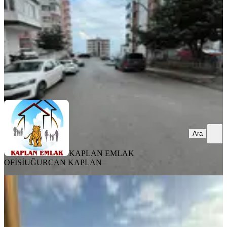
3+1
·
165 m²
·
5. Kat
·
08.08.2026
20.000 ₺
KAPLAN EMLAK OFİSİ
UĞURCAN KAPLAN
Ara
Ara
KAPLAN EMLAK
OFİSİ
UĞURCAN KAPLAN
YENİ
Volkan Yatırım Gayrımenkul'den
Yıldız Sitesin'de Kiralık Daire
Ortahisar, Çukurçayır Mahallesi