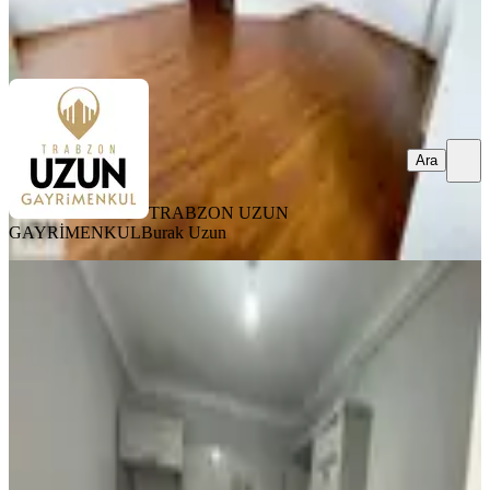
TRABZON UZUN GAYRİMENKUL
Burak Uzun
Ara
Ara
TRABZON UZUN
GAYRİMENKUL
Burak Uzun
YENİ
Deha Emlaktan Kiralık 3+1 Daire
İnönü Mahallesinde
Ortahisar, İnönü Mahallesi
3+1
·
115 m²
·
3. Kat
·
06.08.2026
25.000 ₺