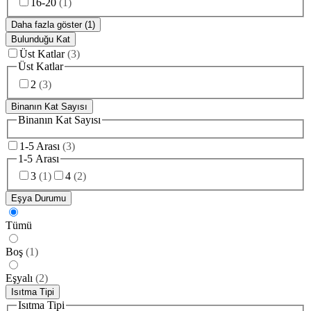
16-20
(
1
)
Daha fazla göster (1)
Bulunduğu Kat
Üst Katlar
(
3
)
Üst Katlar
2
(
3
)
Binanın Kat Sayısı
Binanın Kat Sayısı
1-5 Arası
(
3
)
1-5 Arası
3
(
1
)
4
(
2
)
Eşya Durumu
Tümü
Boş
(
1
)
Eşyalı
(
2
)
Isıtma Tipi
Isıtma Tipi