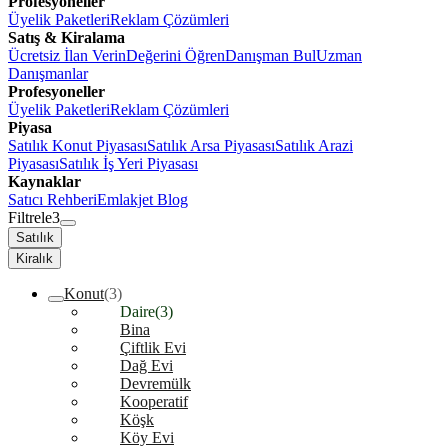
Profesyoneller
Üyelik Paketleri
Reklam Çözümleri
Satış & Kiralama
Ücretsiz İlan Verin
Değerini Öğren
Danışman Bul
Uzman
Danışmanlar
Profesyoneller
Üyelik Paketleri
Reklam Çözümleri
Piyasa
Satılık Konut Piyasası
Satılık Arsa Piyasası
Satılık Arazi
Piyasası
Satılık İş Yeri Piyasası
Kaynaklar
Satıcı Rehberi
Emlakjet Blog
Filtrele
3
Satılık
Kiralık
Konut
(3)
Daire
(3)
Bina
Çiftlik Evi
Dağ Evi
Devremülk
Kooperatif
Köşk
Köy Evi