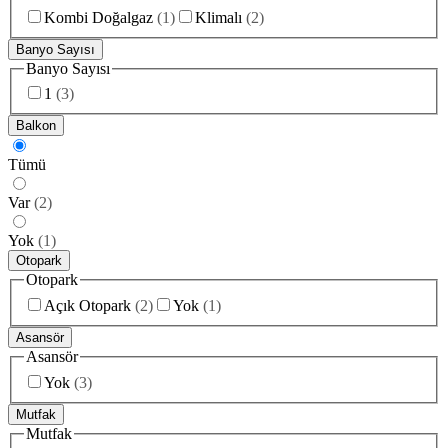
Kombi Doğalgaz
(
1
)
Klimalı
(
2
)
Banyo Sayısı
Banyo Sayısı
1
(
3
)
Balkon
Tümü
Var
(
2
)
Yok
(
1
)
Otopark
Otopark
Açık Otopark
(
2
)
Yok
(
1
)
Asansör
Asansör
Yok
(
3
)
Mutfak
Mutfak