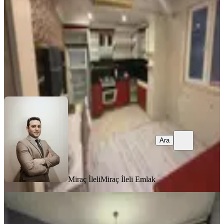
2+1
·
110 m²
·
2. Kat
·
02.08.2026
18.500 ₺
Miraç İleli
Miraç İleli Emlak
Ara
Ara
Miraç İleli
Miraç İleli Emlak
MANZARALI
Vip Gayrimenkul'den Meydan'da 1+1
Eşyalı Daire