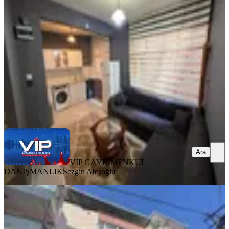
Ortahisar, Cumhuriyet Mahallesi
1+1
·
70 m²
·
2. Kat
·
29.07.2026
18.000 ₺
VİP GAYRİMENKUL DANIŞMANLIK
Sezgin Ateşoğlu
Ara
Ara
VİP GAYRİMENKUL
DANIŞMANLIK
Sezgin Ateşoğlu
MANZARALI
İnenü Mahallesinde Kiralık Temiz 2+1
Daire