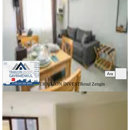
1+1
·
50 m²
·
2. Kat
·
05.08.2026
23.500 ₺
TRABZON İNVEST
Resul Zengin
Ara
Ara
TRABZON İNVEST
Resul Zengin
YENİ
Redstonedan Çok Merkezi Yenilenmiş
2+1
Ortahisar, İnönü Mahallesi
2+1
·
105 m²
·
5. Kat
·
05.08.2026