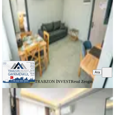
Ortahisar, Pelitli Mahallesi
2+1
·
60 m²
·
3. Kat
·
06.08.2026
28.000 ₺
TRABZON İNVEST
Resul Zengin
Ara
Ara
TRABZON İNVEST
Resul Zengin
YENİ
Trabzon Pelitli'de Kiralık Eşyalı 1+1
Daire (20 Haziran Çıkışlı)
Ortahisar, Pelitli Mahallesi