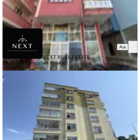
NEXT REAL ESTATE TRABZON
Cengizhan Atmaca
Ara
Ara
NEXT REAL ESTATE
TRABZON
Cengizhan Atmaca
YENİ
Trabzon Beşirli De Kiralık Daire
Ortahisar, 1 Nolu Beşirli Mahallesi
3+1
·
135 m²
·
Düz Giriş (Zemin)
·
07.08.2026
19.000 ₺