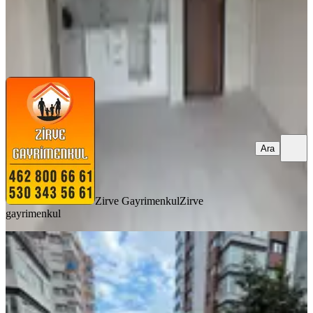
Zirve Gayrimenkul
Zirve gayrimenkul
Ara
Ara
Zirve Gayrimenkul
Zirve
gayrimenkul
YENİ
Trabzon Beşirli Çınaraltı Sit Kiralık
Daire
Ortahisar, 1 Nolu Beşirli Mahallesi