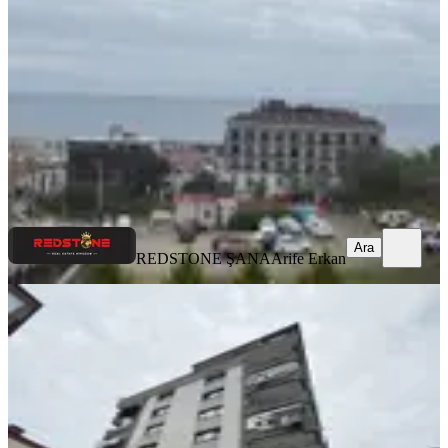
Ortahisar, Konaklar Mahallesi
1+1
·
60 m²
·
1. Kat
·
07.08.2026
21.000 ₺
REDSTONE ŞANA
Arife Erkan
Ara
Ara
REDSTONE ŞANA
Arife Erkan
YENİ
Aydınlıkevler'de Kiralık 3+1 Daire
Ortahisar, Aydınlıkevler Mahallesi
3+1
·
120 m²
·
1. Kat
·
07.08.2026
18.000 ₺