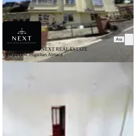
NEXT REAL ESTATE TRABZON
Cengizhan Atmaca
Ara
Ara
NEXT REAL ESTATE
TRABZON
Cengizhan Atmaca
YENİ
1 Nolu Beşirli Sahil Üzerinde Deniz
Manzaralı Kiralık 4+1 Daire
Ortahisar, 1 Nolu Beşirli Mahallesi
4+1
·
165 m²
·
2. Kat
·
07.08.2026
26.000 ₺