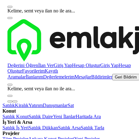
Kelime, semt veya ilan no ile ara...
Değerini Öğren
İlan Ver
Giriş Yap
Hesap Oluştur
Giriş Yap
Hesap
Oluştur
Favorilerim
Kayıtlı
Aramalar
İlanlarım
Değerlemelerim
Mesajlar
Bildirimler
Geri Bildirim
Kelime, semt veya ilan no ile ara...
Satılık
Kiralık
Yatırım
Danışmanlar
Sat
Konut
Satılık Konut
Satılık Daire
Yeni İlanlar
Haritada Ara
İş Yeri & Arsa
Satılık İş Yeri
Satılık Dükkan
Satılık Arsa
Satılık Tarla
Projeler
Tüm Projeler
Ankara Konut Projeleri
Yeni Projeler