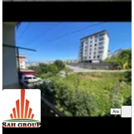
BALKONLU
Karşıyaka'da Kiralık Daire!!!!
Ortahisar, Karşıyaka Mahallesi
2+1
·
110 m²
·
1. Kat
·
02.07.2026
15.000 ₺
ŞAH GROUP TRABZON
Mehmet Hamarat
Ara
Ara
ŞAH GROUP TRABZON
Mehmet
Hamarat