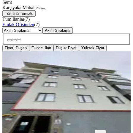
Semt
Karşıyaka Mahallesi
Tümünü Temizle
Tüm İlanlar
(
7
)
Emlak Ofisinden
(
7
)
Akıllı Sıralama
Fiyatı Düşen
Güncel İlan
Düşük Fiyat
Yüksek Fiyat
SIFIR BİNA
*of Gayrimenkul* Karşıya Mah.
5.kat 3+1 126m2 Sıfır Kiralık D.
Ortahisar, Karşıyaka Mahallesi
3+1
·
126 m²
·
5. Kat
·
24.07.2026
28.000 ₺
OF GAYRİMENKUL
Engin Eray Ayaydın
Ara