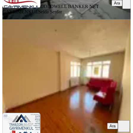
Ara
COLDWELL BANKER NET
GAYRİMENKUL
Selda Serdar
YENİ
Trabzon 2 Nolu Beşirli'de Kiralık 3+1
Daire
Ortahisar, 2 Nolu Beşirli Mahallesi
3+1
·
150 m²
·
4. Kat
·
05.08.2026
18.000 ₺
TRABZON İNVEST
Resul Zengin
Ara
Ara