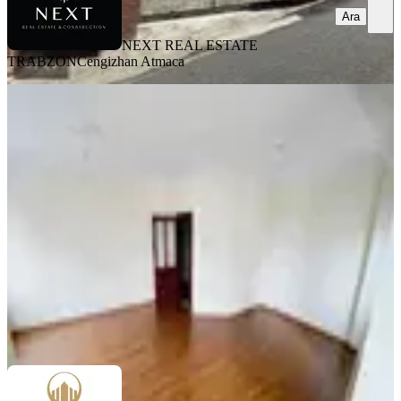
Ara
NEXT REAL ESTATE
TRABZON
Cengizhan Atmaca
YENİ
1 Nolu Beşirli Sahil Üzerinde Deniz
Manzaralı Kiralık 4+1 Daire
Ortahisar, 1 Nolu Beşirli Mahallesi
4+1
·
165 m²
·
2. Kat
·
07.08.2026
26.000 ₺
TRABZON UZUN GAYRİMENKUL
Burak Uzun
Ara