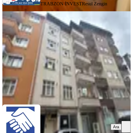
TRABZON İNVEST
Resul Zengin
YENİ
3 Nolu Erdoğdu Mahallesinde 3+1
Kiralık Daire
Ortahisar, 3 Nolu Erdoğdu Mahallesi
3+1
·
145 m²
·
2. Kat
·
04.08.2026
22.000 ₺
TURYAP TRABZON TEMSİLCİLİĞİ
İbrahim Mutlu
Ara
Ara