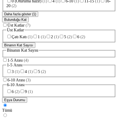
0 (Oturuma hazır)
(
1
)
4
(
1
)
6-10
(
1
)
11-15
(
1
)
16-
20
(
2
)
Daha fazla göster (1)
Bulunduğu Kat
Üst Katlar
(
7
)
Üst Katlar
Çatı Katı
(
1
)
1
(
1
)
2
(
1
)
5
(
2
)
6
(
2
)
Binanın Kat Sayısı
Binanın Kat Sayısı
1-5 Arası
(
4
)
1-5 Arası
3
(
1
)
4
(
1
)
5
(
2
)
6-10 Arası
(
3
)
6-10 Arası
6
(
2
)
9
(
1
)
Eşya Durumu
Tümü