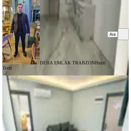
Ara
DEHA EMLAK TRABZON
Hayri
Terzi
YENİ
Trabzon Pelitli'de Kiralık Eşyalı 2+1
Daire (20 Haziran Çıkışlı)
Ortahisar, Pelitli Mahallesi
2+1
·
60 m²
·
3. Kat
·
06.08.2026
28.000 ₺