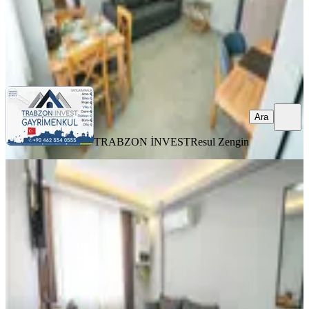
TRABZON İNVEST
Resul Zengin
Ara
Ara
TRABZON İNVEST
Resul Zengin
YENİ
Trabzon Pelitli'de Kiralık Eşyalı 1+1
Daire (20 Haziran Çıkışlı)
Ortahisar, Pelitli Mahallesi
1+1
·
50 m²
·
2. Kat
·
05.08.2026
23.500 ₺