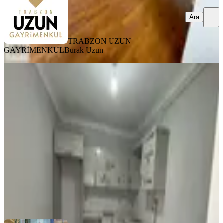
Ara
TRABZON UZUN
GAYRİMENKUL
Burak Uzun
YENİ
Deha Emlaktan Kiralık 3+1 Daire
İnönü Mahallesinde
Ortahisar, İnönü Mahallesi
3+1
·
115 m²
·
3. Kat
·
06.08.2026
25.000 ₺
DEHA EMLAK TRABZON
Hayri Terzi
Ara