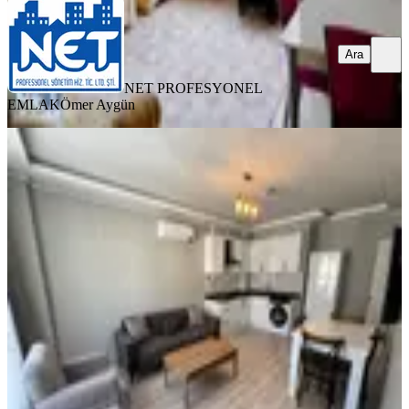
Ara
NET PROFESYONEL
EMLAK
Ömer Aygün
YENİ
Trabzon Pelitli'de Kiralık 2+1 Daire (1
Eylül - 15 Haziran)
Ortahisar, Pelitli Mahallesi
2+1
·
100 m²
·
1. Kat
·
07.08.2026
21.000 ₺
TRABZON İNVEST
Resul Zengin
Ara