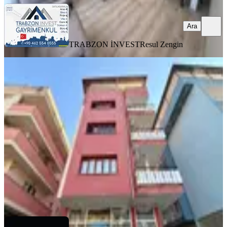
Ara
TRABZON İNVEST
Resul Zengin
YENİ
Konaklar'da Merkezi Konumda
Kiralık Daire
Ortahisar, Konaklar Mahallesi
3+1
·
175 m²
·
2. Kat
·
07.08.2026
25.000 ₺
NEXT REAL ESTATE TRABZON
Cengizhan Atmaca
Ara