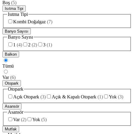
Boş
(
5
)
Isıtma Tipi
Isıtma Tipi
Kombi Doğalgaz
(
7
)
Banyo Sayısı
Banyo Sayısı
1
(
4
)
2
(
2
)
3
(
1
)
Balkon
Tümü
Var
(
6
)
Otopark
Otopark
Açık Otopark
(
3
)
Açık & Kapalı Otopark
(
1
)
Yok
(
3
)
Asansör
Asansör
Var
(
2
)
Yok
(
5
)
Mutfak