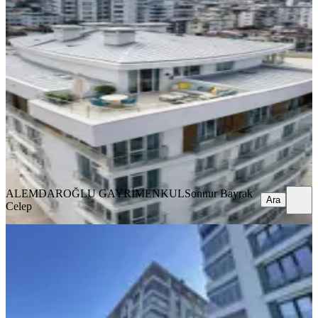
Karşıyaka Aydın Rezidans Kiralik
5+1 Dubleks Manzarali
Ortahisar, Karşıyaka Mahallesi
5+1
·
260 m²
·
5. Kat
·
08.06.2026
45.000 ₺
ALEMDAROĞLU GAYRİMENKUL
Sonnur Bayrak Celep
Ara
ALEMDAROĞLU GAYRİMENKUL
Sonnur Bayrak
Ara
Celep
MANZARALI
Karşıyaka Doğa Park'da Eşsiz Deniz
Manzaralı Kiralık 3+1 Daire
Ortahisar, Karşıyaka Mahallesi
3+1
·
155 m²
·
6. Kat
·
12.05.2026