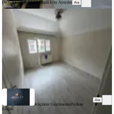
OF GAYRİMENKUL
Engin Eray Ayaydın
Ara
BALKONLU
%
14
Karşıyaka Da 3+1 120 M2 Kiralık
Daire
Ortahisar, Karşıyaka Mahallesi
3+1
·
150 m²
·
2. Kat
·
16.07.2026
15.000 ₺
17.500 ₺
Küçükler Gayrimenkul
Volkan Küçük
Ara
Ara
Küçükler Gayrimenkul
Volkan
Küçük