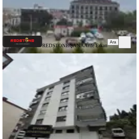
REDSTONE ŞANA
Arife Erkan
Ara
Ara
REDSTONE ŞANA
Arife Erkan
YENİ
Aydınlıkevler'de Kiralık 3+1 Daire
Ortahisar, Aydınlıkevler Mahallesi
3+1
·
120 m²
·
1. Kat
·
07.08.2026
18.000 ₺
COLDWELL BANKER NET GAYRİMENKUL
ERCAN
ÇAKIROĞLU