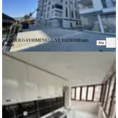
29.000 ₺
WUNDER GAYRİMENKUL VE YATIRIM
Engin Turhan
Ara
WUNDER GAYRİMENKUL VE YATIRIM
Engin
Ara
Turhan
MANZARALI
Küçükler Gayrimenkulden Karşıyaka
Da Kiralık Daire
Ortahisar, Karşıyaka Mahallesi
2+1
·
140 m²
·
Çatı Katı
·
26.03.2026
15.000 ₺