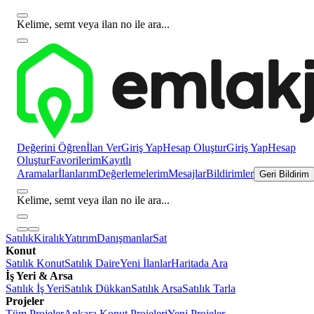
Kelime, semt veya ilan no ile ara...
Değerini Öğren
İlan Ver
Giriş Yap
Hesap Oluştur
Giriş Yap
Hesap
Oluştur
Favorilerim
Kayıtlı
Aramalar
İlanlarım
Değerlemelerim
Mesajlar
Bildirimler
Geri Bildirim
Kelime, semt veya ilan no ile ara...
Satılık
Kiralık
Yatırım
Danışmanlar
Sat
Konut
Satılık Konut
Satılık Daire
Yeni İlanlar
Haritada Ara
İş Yeri & Arsa
Satılık İş Yeri
Satılık Dükkan
Satılık Arsa
Satılık Tarla
Projeler
Tüm Projeler
Ankara Konut Projeleri
Yeni Projeler