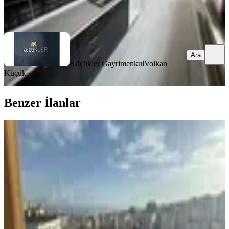
Küçükler Gayrimenkul
Volkan Küçük
Ara
Ara
Küçükler Gayrimenkul
Volkan
Küçük
Benzer İlanlar
YENİ
Volkan Yatırım Gayrımenkul'den
Yıldız Sitesin'de Kiralık Daire
Ortahisar, Çukurçayır Mahallesi
3+1
·
180 m²
·
9. Kat
·
07.08.2026
30.000 ₺