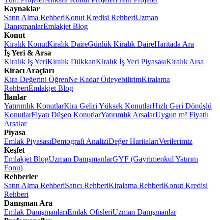
Kaynaklar
Satın Alma Rehberi
Konut Kredisi Rehberi
Uzman
Danışmanlar
Emlakjet Blog
Konut
Kiralık Konut
Kiralık Daire
Günlük Kiralık Daire
Haritada Ara
İş Yeri & Arsa
Kiralık İş Yeri
Kiralık Dükkan
Kiralık İş Yeri Piyasası
Kiralık Arsa
Kiracı Araçları
Kira Değerini Öğren
Ne Kadar Ödeyebilirim
Kiralama
Rehberi
Emlakjet Blog
İlanlar
Yatırımlık Konutlar
Kira Geliri Yüksek Konutlar
Hızlı Geri Dönüşlü
Konutlar
Fiyatı Düşen Konutlar
Yatırımlık Arsalar
Uygun m² Fiyatlı
Arsalar
Piyasa
Emlak Piyasası
Demografi Analizi
Değer Haritaları
Verilerimiz
Keşfet
Emlakjet Blog
Uzman Danışmanlar
GYF (Gayrimenkul Yatırım
Fonu)
Rehberler
Satın Alma Rehberi
Satıcı Rehberi
Kiralama Rehberi
Konut Kredisi
Rehberi
Danışman Ara
Emlak Danışmanları
Emlak Ofisleri
Uzman Danışmanlar