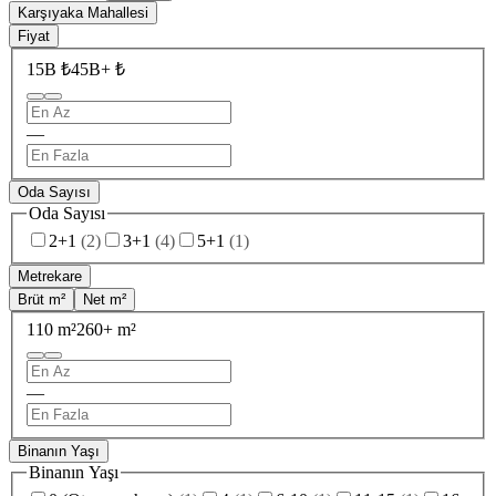
Karşıyaka Mahallesi
Fiyat
15B ₺
45B+ ₺
—
Oda Sayısı
Oda Sayısı
2+1
(
2
)
3+1
(
4
)
5+1
(
1
)
Metrekare
Brüt m²
Net m²
110 m²
260+ m²
—
Binanın Yaşı
Binanın Yaşı