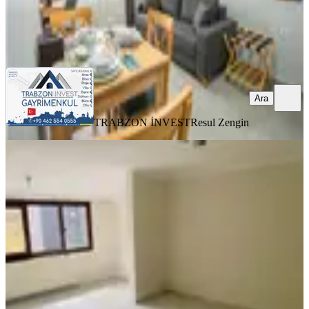
TRABZON İNVEST
Resul Zengin
Ara
Ara
TRABZON İNVEST
Resul Zengin
YENİ
Redstonedan Çok Merkezi Yenilenmiş
2+1
Ortahisar, İnönü Mahallesi
2+1
·
105 m²
·
5. Kat
·
05.08.2026
23.000 ₺