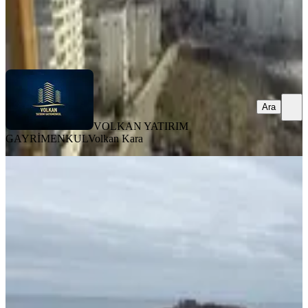
VOLKAN YATIRIM GAYRİMENKUL
Volkan Kara
Ara
Ara
VOLKAN YATIRIM
GAYRİMENKUL
Volkan Kara
YENİ
Redstone Şana Konaklar Da
Kiralık1+1 Sıfır Geniş Manzaralı
Daire
Ortahisar, Konaklar Mahallesi
1+1
·
60 m²
·
1. Kat
·
07.08.2026
21.000 ₺