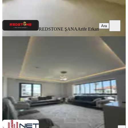
REDSTONE ŞANA
Arife Erkan
Ara
Ara
REDSTONE ŞANA
Arife Erkan
YENİ
Sıfır Eşyalı Lux Kiralık Daire
Ortahisar, Konaklar Mahallesi
1+1
·
120 m²
·
2. Kat
·
05.08.2026
36.000 ₺
COLDWELL BANKER NET GAYRİMENKUL
Selda Serdar
Ara