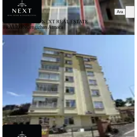
Ara
NEXT REAL ESTATE
TRABZON
Cengizhan Atmaca
YENİ
Trabzon Beşirli De Kiralık Daire
Ortahisar, 1 Nolu Beşirli Mahallesi
3+1
·
135 m²
·
Düz Giriş (Zemin)
·
07.08.2026
19.000 ₺
NEXT REAL ESTATE TRABZON
Cengizhan Atmaca
Ara