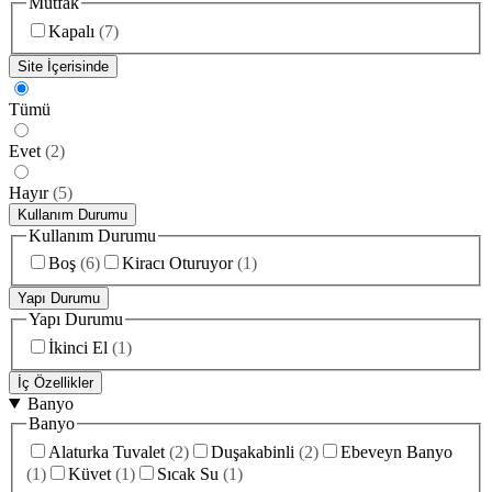
Mutfak
Kapalı
(
7
)
Site İçerisinde
Tümü
Evet
(
2
)
Hayır
(
5
)
Kullanım Durumu
Kullanım Durumu
Boş
(
6
)
Kiracı Oturuyor
(
1
)
Yapı Durumu
Yapı Durumu
İkinci El
(
1
)
İç Özellikler
Banyo
Banyo
Alaturka Tuvalet
(
2
)
Duşakabinli
(
2
)
Ebeveyn Banyo
(
1
)
Küvet
(
1
)
Sıcak Su
(
1
)