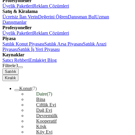
Profesyoneller
Üyelik Paketleri
Reklam Çözümleri
Satış & Kiralama
Ücretsiz İlan Verin
Değerini Öğren
Danışman Bul
Uzman
Danışmanlar
Profesyoneller
Üyelik Paketleri
Reklam Çözümleri
Piyasa
Satılık Konut Piyasası
Satılık Arsa Piyasası
Satılık Arazi
Piyasası
Satılık İş Yeri Piyasası
Kaynaklar
Satıcı Rehberi
Emlakjet Blog
Filtrele
3
Satılık
Kiralık
Konut
(7)
Daire
(7)
Bina
Çiftlik Evi
Dağ Evi
Devremülk
Kooperatif
Köşk
Köy Evi