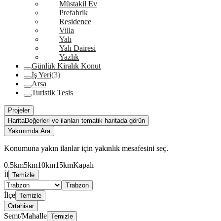
Müstakil Ev
Prefabrik
Residence
Villa
Yalı
Yalı Dairesi
Yazlık
Günlük Kiralık Konut
İş Yeri
(3)
Arsa
Turistik Tesis
Projeler
Harita
Değerleri ve ilanları tematik haritada görün
Yakınımda Ara
Konumuna yakın ilanlar için yakınlık mesafesini seç.
0.5km
5km
10km
15km
Kapalı
İl
Temizle
Trabzon
İlçe
Temizle
Ortahisar
Semt/Mahalle
Temizle