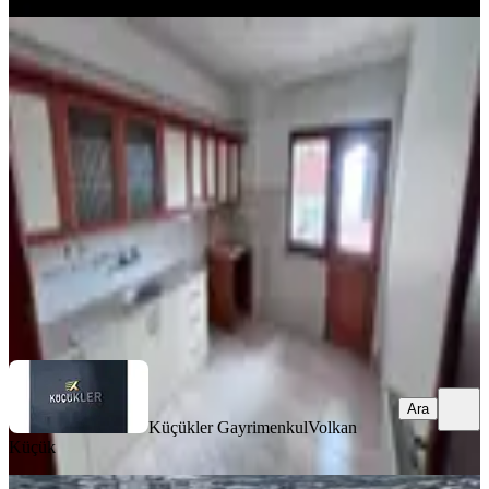
BAHÇELİ
Trabzon/ortahisar/karşıyaka Site İçi
Kiralık Daire
Ortahisar, Karşıyaka Mahallesi
3+1
·
155 m²
·
6. Kat
·
20.06.2026
20.000 ₺
Küçükler Gayrimenkul
Volkan Küçük
Ara
Ara
Küçükler Gayrimenkul
Volkan
Küçük
SİTE İÇİ