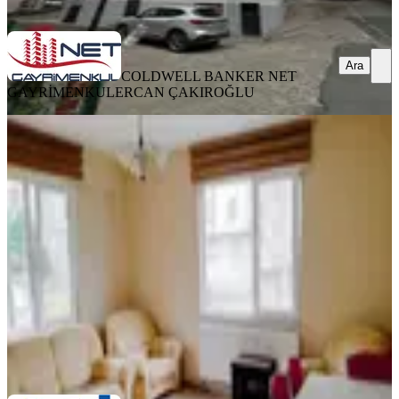
Ara
Ara
COLDWELL BANKER NET
GAYRİMENKUL
ERCAN ÇAKIROĞLU
YENİ
Pelitli Sahilde 2+1 Eşyalı Kıralık
Daire
Ortahisar, Pelitli Mahallesi
2+1
·
95 m²
·
2. Kat
·
07.08.2026
21.500 ₺
NET PROFESYONEL EMLAK
Ömer Aygün
Ara