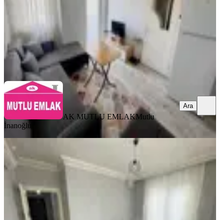
25.000 ₺
AK MUTLU EMLAK
Mutlu İnanoğlu
Ara
Ara
AK MUTLU EMLAK
Mutlu
İnanoğlu
YENİ
Ahatlı Mahallesinde 2+1 Ayrı Mutfak
Ayrı Banyolu Kiralık Daire
Kepez, Ahatlı Mahallesi
2+1
·
95 m²
·
Yüksek giriş
·
09.08.2026
27.000 ₺