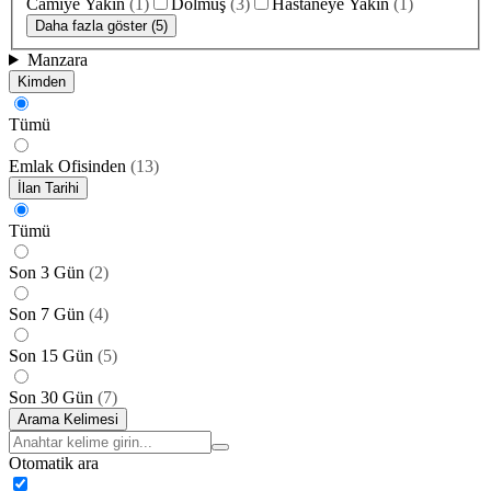
Camiye Yakın
(
1
)
Dolmuş
(
3
)
Hastaneye Yakın
(
1
)
Daha fazla göster (5)
Manzara
Kimden
Tümü
Emlak Ofisinden
(
13
)
İlan Tarihi
Tümü
Son 3 Gün
(
2
)
Son 7 Gün
(
4
)
Son 15 Gün
(
5
)
Son 30 Gün
(
7
)
Arama Kelimesi
Otomatik ara