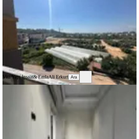
Havuzlu Site Kiralık 1+1 Katta
Kepez, Göçerler Mahallesi
1+1
·
60 m²
·
5. Kat
·
17.06.2026
22.000 ₺
Vita Yapı İnşaat& Emla
Ali Erkurt
Ara
Vita Yapı İnşaat& Emla
Ali Erkurt
Ara
SIFIR BİNA
Şehir Hastanesi Yakını Lüks Site
İçinde Kiralık 1+1 Sıfır Daire
Kepez, Göçerler Mahallesi
1+1
·
60 m²
·
Yüksek giriş
·
20.05.2026
29.000 ₺