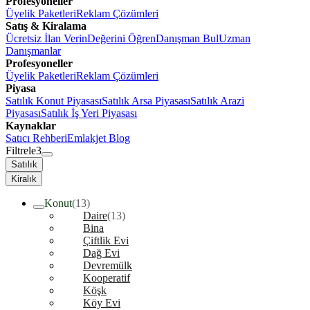
Profesyoneller
Üyelik Paketleri
Reklam Çözümleri
Satış & Kiralama
Ücretsiz İlan Verin
Değerini Öğren
Danışman Bul
Uzman
Danışmanlar
Profesyoneller
Üyelik Paketleri
Reklam Çözümleri
Piyasa
Satılık Konut Piyasası
Satılık Arsa Piyasası
Satılık Arazi
Piyasası
Satılık İş Yeri Piyasası
Kaynaklar
Satıcı Rehberi
Emlakjet Blog
Filtrele
3
Satılık
Kiralık
Konut
(13)
Daire
(13)
Bina
Çiftlik Evi
Dağ Evi
Devremülk
Kooperatif
Köşk
Köy Evi