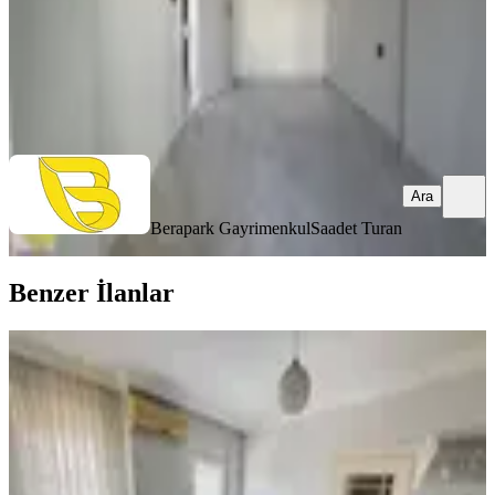
Berapark Gayrimenkul
Saadet Turan
Ara
Ara
Berapark Gayrimenkul
Saadet Turan
Benzer İlanlar
YENİ
A K Mutludan Kültürde Avantajlı
Konumda Balkonlu 1+1 Daire
Kepez, Kültür Mahallesi
1+1
·
45 m²
·
3. Kat
·
09.08.2026