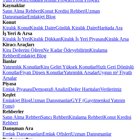
Kaynaklar
Satın Alma Rehberi
Konut Kredisi Rehberi
Uzman
Danışmanlar
Emlakjet Blog
Konut
Kiralık Konut
Kiralık Daire
Günlük Kiralık Daire
Haritada Ara
İş Yeri & Arsa
Kiralık İş Yeri
Kiralık Dükkan
Kiralık İş Yeri Piyasası
Kiralık Arsa
Kiracı Araçları
Kira Değerini Öğren
Ne Kadar Ödeyebilirim
Kiralama
Rehberi
Emlakjet Blog
İlanlar
Yatırımlık Konutlar
Kira Geliri Yüksek Konutlar
Hızlı Geri Dönüşlü
Konutlar
Fiyatı Düşen Konutlar
Yatırımlık Arsalar
Uygun m² Fiyatlı
Arsalar
Piyasa
Emlak Piyasası
Demografi Analizi
Değer Haritaları
Verilerimiz
Keşfet
Emlakjet Blog
Uzman Danışmanlar
GYF (Gayrimenkul Yatırım
Fonu)
Rehberler
Satın Alma Rehberi
Satıcı Rehberi
Kiralama Rehberi
Konut Kredisi
Rehberi
Danışman Ara
Emlak Danışmanları
Emlak Ofisleri
Uzman Danışmanlar