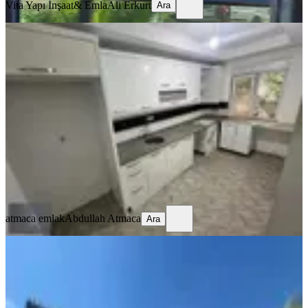
Vita Yapı İnşaat& Emla
Ali Erkurt
Ara
BALKONLU
Okul Tramvay Ve Marketlere Çok
Yakın
Kepez, Göçerler Mahallesi
2+1
·
90 m²
·
Yüksek giriş
·
15.07.2026
18.000 ₺
atmaca emlak
Abdullah Atmaca
Ara
atmaca emlak
Abdullah Atmaca
Ara
SIFIR BİNA
Poyraz'dan Borapark Mazı Evleri'nde
1+1 60m2 Kiralık Daire
Kepez, Göçerler Mahallesi