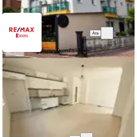
Ara
Ara
Remax Doors
Ziya Ersoy
YENİ
Kütükçü'de Geniş 2+1 Giriş Daire
Kepez, Kütükçü Mahallesi
2+1
·
80 m²
·
Düz Giriş (Zemin)
·
09.08.2026
17.000 ₺
Hakan Arslan Emlak
Hakan Arslan
Ara