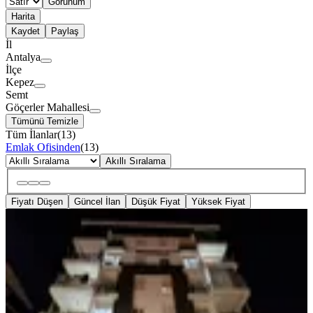
Görünüm
Harita
Kaydet
Paylaş
İl
Antalya
İlçe
Kepez
Semt
Göçerler Mahallesi
Tümünü Temizle
Tüm İlanlar
(
13
)
Emlak Ofisinden
(
13
)
Akıllı Sıralama
Fiyatı Düşen
Güncel İlan
Düşük Fiyat
Yüksek Fiyat
YENİ
Şehir Hastanesine Cephe Göçerler' De
3+1 Kiralık Bahçe Dubleks
Kepez, Göçerler Mahallesi
3+1
·
145 m²
·
Bahçe katı
·
07.08.2026