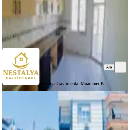
35.000 ₺
Nestalya Gayrimenkul
Muammer P.
Ara
Ara
Nestalya Gayrimenkul
Muammer P.
YENİ
Kepez Barış Mahallesi Dsi Arkası
Kiralık 1+1 Temiz Daire
Kepez, Barış Mahallesi
1+1
·
55 m²
·
Düz Giriş (Zemin)
·
08.08.2026