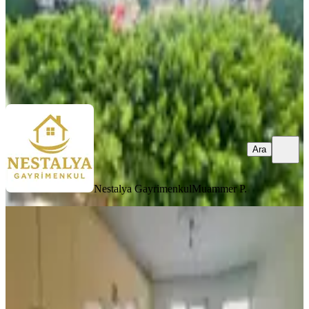
Nestalya Gayrimenkul
Muammer P.
Ara
Ara
Nestalya Gayrimenkul
Muammer P.
YENİ
Özdilek Avm Ve Tramvay Yakınında
3+1 Geniş Kiralık Daire
Kepez, Fabrikalar Mahallesi
3+1
·
140 m²
·
3. Kat
·
08.08.2026