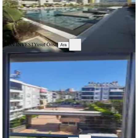
27.000 ₺
ICON İNVEST
Yusuf Önsal
Ara
ICON İNVEST
Yusuf Önsal
Ara
SİTE İÇİ
Kepez Göçerler Mah Şehir Hast.
Yakını Site İçi Kiralık Ara Kat 2+1
Kepez, Göçerler Mahallesi
2+1
·
100 m²
·
2. Kat
·
18.07.2026
28.000 ₺
Vita Yapı İnşaat& Emla
Ali Erkurt
Ara