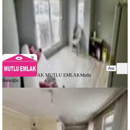
20.000 ₺
AK MUTLU EMLAK
Mutlu İnanoğlu
Ara
Ara
AK MUTLU EMLAK
Mutlu
İnanoğlu
YENİ
A K Mutludan Depozitosuz Kültürde
Eşyalı Giriş Kat 2+1 Daire
Kepez, Kültür Mahallesi
2+1
·
80 m²
·
Düz Giriş (Zemin)
·
08.08.2026