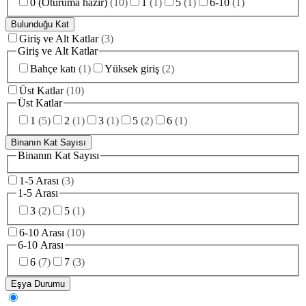
0 (Oturuma hazır)
(
10
)
1
(
1
)
5
(
1
)
6-10
(
1
)
Bulunduğu Kat
Giriş ve Alt Katlar
(
3
)
Giriş ve Alt Katlar
Bahçe katı
(
1
)
Yüksek giriş
(
2
)
Üst Katlar
(
10
)
Üst Katlar
1
(
5
)
2
(
1
)
3
(
1
)
5
(
2
)
6
(
1
)
Binanın Kat Sayısı
Binanın Kat Sayısı
1-5 Arası
(
3
)
1-5 Arası
3
(
2
)
5
(
1
)
6-10 Arası
(
10
)
6-10 Arası
6
(
7
)
7
(
3
)
Eşya Durumu