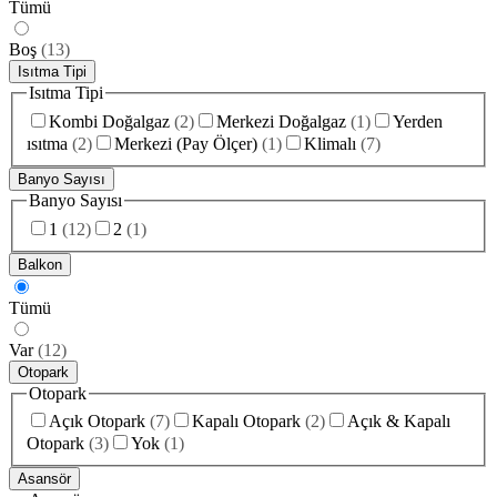
Tümü
Boş
(
13
)
Isıtma Tipi
Isıtma Tipi
Kombi Doğalgaz
(
2
)
Merkezi Doğalgaz
(
1
)
Yerden
ısıtma
(
2
)
Merkezi (Pay Ölçer)
(
1
)
Klimalı
(
7
)
Banyo Sayısı
Banyo Sayısı
1
(
12
)
2
(
1
)
Balkon
Tümü
Var
(
12
)
Otopark
Otopark
Açık Otopark
(
7
)
Kapalı Otopark
(
2
)
Açık & Kapalı
Otopark
(
3
)
Yok
(
1
)
Asansör