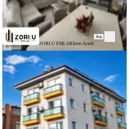
ZORLU EMLAK
İrem Ayseli
Ara
Ara
ZORLU EMLAK
İrem Ayseli
YENİ
Antalya Kepez Kültür Mahallesi'nde
1+1 Kiralık Daire
Kepez, Kültür Mahallesi
1+1
·
35 m²
·
2. Kat
·
09.08.2026
21.000 ₺
Remax Doors
Ziya Ersoy