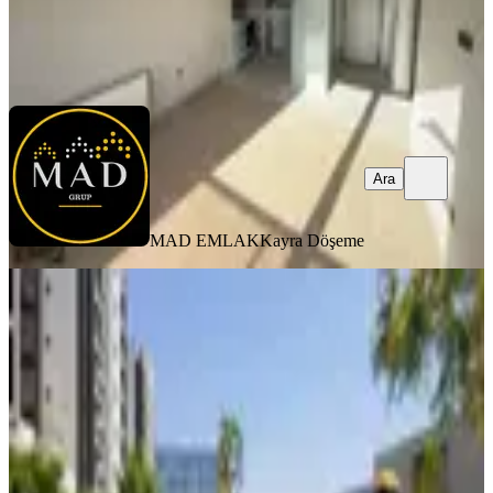
MAD EMLAK
Kayra Döşeme
Ara
Ara
MAD EMLAK
Kayra Döşeme
SIFIR BİNA
Acc Homes'tan Terra Concept Şehir
Hastanesi Yakını Kiralık 1+1
Kepez, Göçerler Mahallesi
1+1
·
55 m²
·
6. Kat
·
04.08.2026
30.000 ₺