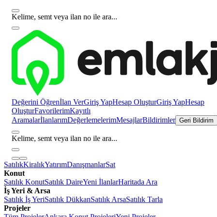
Kelime, semt veya ilan no ile ara...
Değerini Öğren
İlan Ver
Giriş Yap
Hesap Oluştur
Giriş Yap
Hesap
Oluştur
Favorilerim
Kayıtlı
Aramalar
İlanlarım
Değerlemelerim
Mesajlar
Bildirimler
Geri Bildirim
Kelime, semt veya ilan no ile ara...
Satılık
Kiralık
Yatırım
Danışmanlar
Sat
Konut
Satılık Konut
Satılık Daire
Yeni İlanlar
Haritada Ara
İş Yeri & Arsa
Satılık İş Yeri
Satılık Dükkan
Satılık Arsa
Satılık Tarla
Projeler
Tüm Projeler
Ankara Konut Projeleri
Yeni Projeler