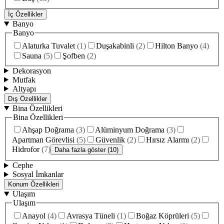
İç Özellikler
Banyo
Banyo
Alaturka Tuvalet
(
1
)
Duşakabinli
(
2
)
Hilton Banyo
(
4
)
Sauna
(
5
)
Şofben
(
2
)
Dekorasyon
Mutfak
Altyapı
Dış Özellikler
Bina Özellikleri
Bina Özellikleri
Ahşap Doğrama
(
3
)
Alüminyum Doğrama
(
3
)
Apartman Görevlisi
(
5
)
Güvenlik
(
2
)
Hırsız Alarmı
(
2
)
Hidrofor
(
7
)
Daha fazla göster (10)
Cephe
Sosyal İmkanlar
Konum Özellikleri
Ulaşım
Ulaşım
Anayol
(
4
)
Avrasya Tüneli
(
1
)
Boğaz Köprüleri
(
5
)