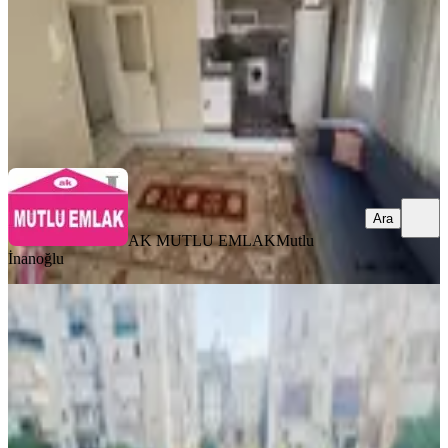
20.000 ₺
AK MUTLU EMLAK
Mutlu İnanoğlu
Ara
Ara
AK MUTLU EMLAK
Mutlu
İnanoğlu
YENİ
Zafer Mah.dokuma Mithatpaşa
Cad.üzeri 2+1 120m2 Kiralık Daire
Kepez, Zafer Mahallesi
2+1
·
130 m²
·
2. Kat
·
08.08.2026
28.000 ₺