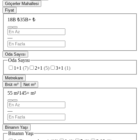
Göçerler Mahallesi
Fiyat
18B ₺
35B+ ₺
—
Oda Sayısı
Oda Sayısı
1+1
(
7
)
2+1
(
5
)
3+1
(
1
)
Metrekare
Brüt m²
Net m²
55 m²
145+ m²
—
Binanın Yaşı
Binanın Yaşı