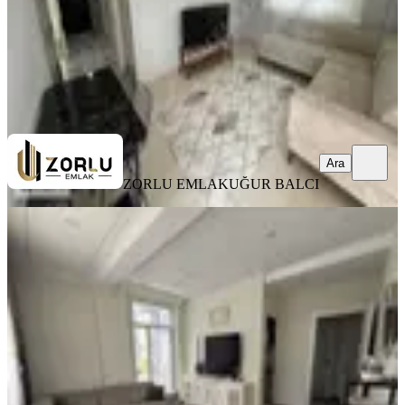
ZORLU EMLAK
UĞUR BALCI
Ara
Ara
ZORLU EMLAK
UĞUR BALCI
YENİ
Varsak Aydoğmuş Mh. 2+1 Cam
Balkonlu Yüksek Giriş Full Eşyalı
Kepez, Aydoğmuş Mahallesi
2+1
·
95 m²
·
Yüksek giriş
·
09.08.2026
25.000 ₺