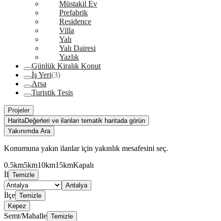
Müstakil Ev
Prefabrik
Residence
Villa
Yalı
Yalı Dairesi
Yazlık
Günlük Kiralık Konut
İş Yeri
(3)
Arsa
Turistik Tesis
Projeler
Harita
Değerleri ve ilanları tematik haritada görün
Yakınımda Ara
Konumuna yakın ilanlar için yakınlık mesafesini seç.
0.5km
5km
10km
15km
Kapalı
İl
Temizle
Antalya
İlçe
Temizle
Kepez
Semt/Mahalle
Temizle