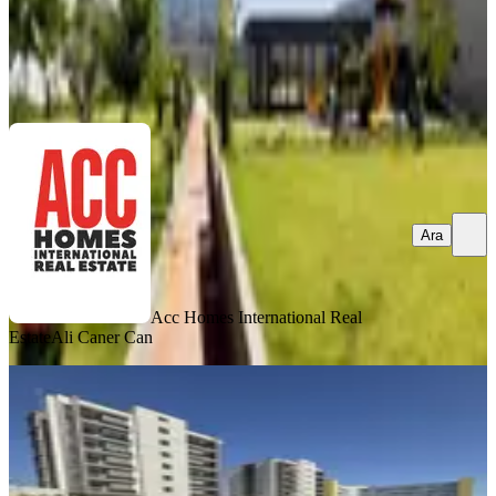
Acc Homes International Real Estate
Ali Caner Can
Ara
Ara
Acc Homes International Real
Estate
Ali Caner Can
SIFIR BİNA
Ultra Lüks Sitede Kiralık 1+1 Daire
Kepez, Göçerler Mahallesi
1+1
·
55 m²
·
1. Kat
·
25.07.2026