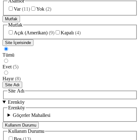
Asansör
Var
(
11
)
Yok
(
2
)
Mutfak
Mutfak
Açık (Amerikan)
(
9
)
Kapalı
(
4
)
Site İçerisinde
Tümü
Evet
(
5
)
Hayır
(
8
)
Site Adı
Site Adı
Erenköy
Erenköy
Göçerler Mahallesi
Kullanım Durumu
Kullanım Durumu
Boş
(
13
)