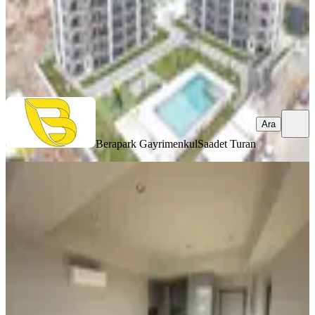
Berapark Gayrimenkul
Saadet Turan
Ara
Ara
Berapark Gayrimenkul
Saadet Turan
YENİ
Terra Concep Şehir Hastanesi Yanı
Katta Deniz Manzaralı Lüx 2+1
Kepez, Göçerler Mahallesi
2+1
·
90 m²
·
5. Kat
·
05.08.2026
33.500 ₺