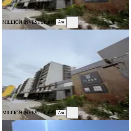
MILLION INVEST
Ufuk K.
Ara
MILLION INVEST
Ufuk K.
Ara
SIFIR BİNA
Kaliteli Yaşam Arayanlara Özel
Kiralık Daire
Kepez, Göçerler Mahallesi
1+1
·
60 m²
·
1. Kat
·
27.06.2026
25.000 ₺
MILLION INVEST
Ufuk K.
Ara
MILLION INVEST
Ufuk K.
Ara
SIFIR BİNA
Göçerler Şehir Hast. Ön Tarafı