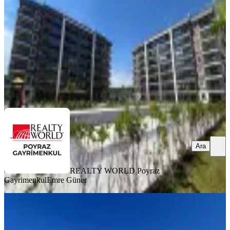
1+1
·
60 m²
·
1. Kat
·
01.07.2026
27.000 ₺
REALTY WORLD Poyraz Gayrimenkul
​Emre Güner
Ara
Ara
REALTY WORLD Poyraz
Gayrimenkul
​Emre Güner
SIFIR BİNA
Göçerler Havuzlu Site Katta Kiralık
Sıfır 2+1 Şehir Hast. Yakını