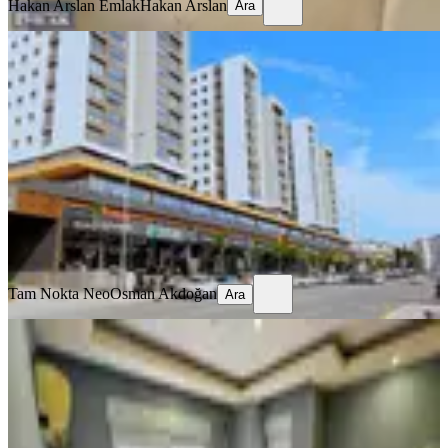
Hakan Arslan Emlak
Hakan Arslan
Ara
YENİ
Terra Manzara'da Lüks 1+1 Kiralık
Kepez, Gülveren Mahallesi
1+1
·
63 m²
·
11. Kat
·
08.08.2026
45.000 ₺
Tam Nokta Neo
Osman Akdoğan
Ara
Tam Nokta Neo
Osman Akdoğan
Ara
YENİ
A K Mutludan Kültürde Eşyalı
Stüdyo Daire 1+1
Kepez, Kültür Mahallesi
1+1
·
40 m²
·
3. Kat
·
08.08.2026