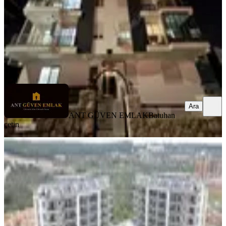
27.000 ₺
ANT GÜVEN EMLAK
Batuhan çetin
Ara
Ara
ANT GÜVEN EMLAK
Batuhan
çetin
YENİ
Hastane Yakını Site İçinde Kiralık 2+1
D.gaz Ve Klimalı Daire
Kepez, Göçerler Mahallesi
2+1
·
95 m²
·
1. Kat
·
06.08.2026
35.000 ₺