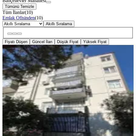
Bahçelievler Mahallesi
Tümünü Temizle
Tüm İlanlar
(
10
)
Emlak Ofisinden
(
10
)
Akıllı Sıralama
Fiyatı Düşen
Güncel İlan
Düşük Fiyat
Yüksek Fiyat
MANZARALI
Nexus Point'ten Bahçelievler'de 3+1
Kiralık Daire
Merkezefendi, Bahçelievler Mahallesi
3+1
·
140 m²
·
4. Kat
·
01.08.2026
20.000 ₺
NEXUS POİNT
Mehmet Başdemir
Ara