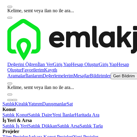
Kelime, semt veya ilan no ile ara...
Değerini Öğren
İlan Ver
Giriş Yap
Hesap Oluştur
Giriş Yap
Hesap
Oluştur
Favorilerim
Kayıtlı
Aramalar
İlanlarım
Değerlemelerim
Mesajlar
Bildirimler
Geri Bildirim
Kelime, semt veya ilan no ile ara...
Satılık
Kiralık
Yatırım
Danışmanlar
Sat
Konut
Satılık Konut
Satılık Daire
Yeni İlanlar
Haritada Ara
İş Yeri & Arsa
Satılık İş Yeri
Satılık Dükkan
Satılık Arsa
Satılık Tarla
Projeler
Tüm Projeler
Ankara Konut Projeleri
Yeni Projeler