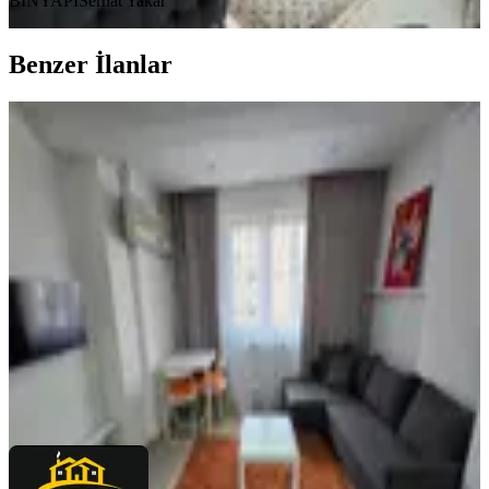
BİNYAPI
Serhat Yakar
Benzer İlanlar
YENİ
Fark20'den Sırakapılar'da 1+1
Kiralık Apart
Merkezefendi, Sırakapılar Mahallesi
1+1
·
75 m²
·
3. Kat
·
07.08.2026
18.000 ₺
FARK 20 GAYRIMENKUL
Dilek Akincilar
Ara