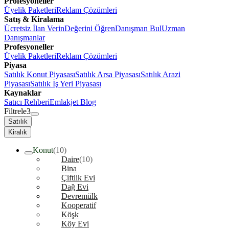
Profesyoneller
Üyelik Paketleri
Reklam Çözümleri
Satış & Kiralama
Ücretsiz İlan Verin
Değerini Öğren
Danışman Bul
Uzman
Danışmanlar
Profesyoneller
Üyelik Paketleri
Reklam Çözümleri
Piyasa
Satılık Konut Piyasası
Satılık Arsa Piyasası
Satılık Arazi
Piyasası
Satılık İş Yeri Piyasası
Kaynaklar
Satıcı Rehberi
Emlakjet Blog
Filtrele
3
Satılık
Kiralık
Konut
(10)
Daire
(10)
Bina
Çiftlik Evi
Dağ Evi
Devremülk
Kooperatif
Köşk
Köy Evi