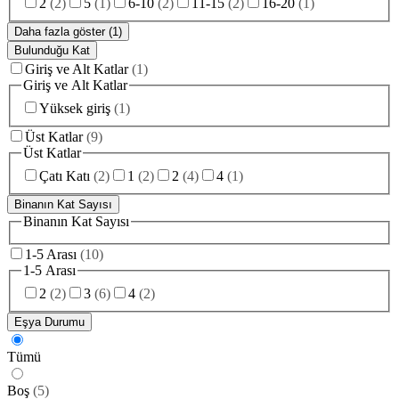
2
(
2
)
5
(
1
)
6-10
(
2
)
11-15
(
2
)
16-20
(
1
)
Daha fazla göster (1)
Bulunduğu Kat
Giriş ve Alt Katlar
(
1
)
Giriş ve Alt Katlar
Yüksek giriş
(
1
)
Üst Katlar
(
9
)
Üst Katlar
Çatı Katı
(
2
)
1
(
2
)
2
(
4
)
4
(
1
)
Binanın Kat Sayısı
Binanın Kat Sayısı
1-5 Arası
(
10
)
1-5 Arası
2
(
2
)
3
(
6
)
4
(
2
)
Eşya Durumu
Tümü
Boş
(
5
)