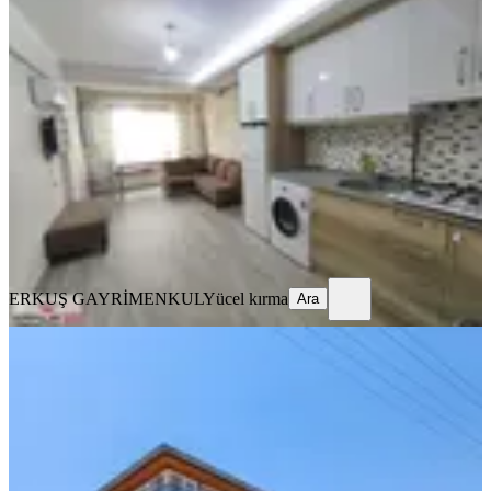
Erkuş Gayrimenkul'den Sağlık
Hastanesine Yakın 1+1 Eşyalı Apart
Merkezefendi, Bahçelievler Mahallesi
1+1
·
50 m²
·
2. Kat
·
07.07.2026
16.000 ₺
ERKUŞ GAYRİMENKUL
Yücel kırma
Ara
ERKUŞ GAYRİMENKUL
Yücel kırma
Ara
BALKONLU
%
9
Lobby Fortisten Bahçelievlerde
Kiralık 3+1 Teraslı Çatı Katı
Merkezefendi, Bahçelievler Mahallesi
3+1
·
140 m²
·
Çatı Katı
·
29.06.2026