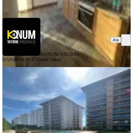
Ara
Ara
KONUM YATIRIM
DANIŞMANLIĞI
Özler Tokur
YENİ
Redstone Myidol'den Denizpark
Evlerinde 3+1 Kiralık Daire
Merkezefendi, Gültepe Mahallesi
3+1
·
185 m²
·
5. Kat
·
06.08.2026
55.000 ₺