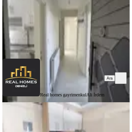
2+1
·
120 m²
·
1. Kat
·
11.06.2026
16.500 ₺
Real homes gayrimenkul
Ali İrdem
Ara
Ara
Real homes gayrimenkul
Ali İrdem
EŞYALI
Erkuş Gayrimenkul'den Sağlık
Hastanesine Yakın 2+1 Eşyalı Apart
Merkezefendi, Bahçelievler Mahallesi