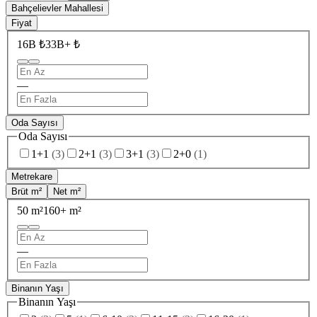
Bahçelievler Mahallesi
Fiyat
16B ₺
33B+ ₺
—
Oda Sayısı
Oda Sayısı
1+1
(
3
)
2+1
(
3
)
3+1
(
3
)
2+0
(
1
)
Metrekare
Brüt m²
Net m²
50 m²
160+ m²
—
Binanın Yaşı
Binanın Yaşı