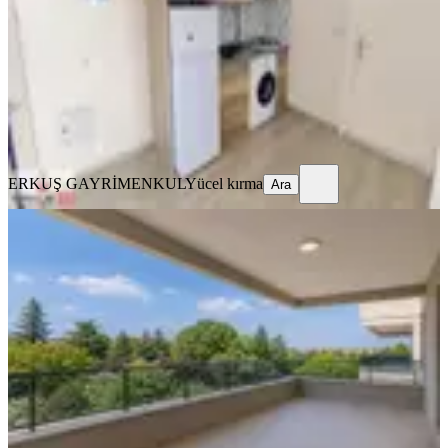
2+0
·
70 m²
·
2. Kat
·
02.06.2026
18.000 ₺
ERKUŞ GAYRİMENKUL
Yücel kırma
Ara
ERKUŞ GAYRİMENKUL
Yücel kırma
Ara
SİTE İÇİ
Site/arakat/kapalı Otopark/ebebeyn
Banyosu/kikerli/geniş 3+1
Merkezefendi, Bahçelievler Mahallesi
3+1
·
160 m²
·
2. Kat
·
24.05.2026
33.000 ₺
ÇALIŞKAN GAYRİMENKUL
Kadir Süzer