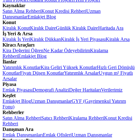
Kaynaklar
Satın Alma Rehberi
Konut Kredisi Rehberi
Uzman
Danışmanlar
Emlakjet Blog
Konut
Kiralık Konut
Kiralık Daire
Günlük Kiralık Daire
Haritada Ara
İş Yeri & Arsa
Kiralık İş Yeri
Kiralık Dükkan
Kiralık İş Yeri Piyasası
Kiralık Arsa
Kiracı Araçları
Kira Değerini Öğren
Ne Kadar Ödeyebilirim
Kiralama
Rehberi
Emlakjet Blog
İlanlar
Yatırımlık Konutlar
Kira Geliri Yüksek Konutlar
Hızlı Geri Dönüşlü
Konutlar
Fiyatı Düşen Konutlar
Yatırımlık Arsalar
Uygun m² Fiyatlı
Arsalar
Piyasa
Emlak Piyasası
Demografi Analizi
Değer Haritaları
Verilerimiz
Keşfet
Emlakjet Blog
Uzman Danışmanlar
GYF (Gayrimenkul Yatırım
Fonu)
Rehberler
Satın Alma Rehberi
Satıcı Rehberi
Kiralama Rehberi
Konut Kredisi
Rehberi
Danışman Ara
Emlak Danışmanları
Emlak Ofisleri
Uzman Danışmanlar