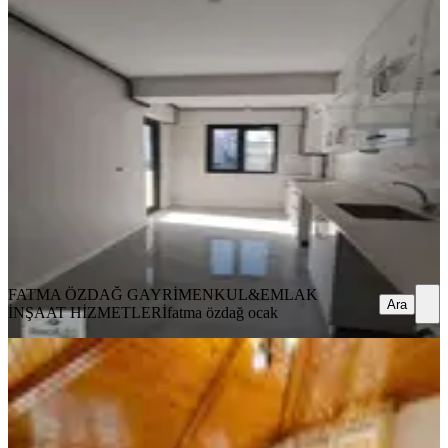
YENİ
Reallife Office'den Akkonak Parkı
Üstünde Sıfır Kiralık Daireler
Merkezefendi, Akkonak Mahallesi
2+0
·
85 m²
·
Yüksek giriş
·
07.08.2026
16.000 ₺
FATMA ÖZDAĞ GAYRİMENKUL&EMLAK İNŞAAT
HİZMETLERİ
fatma özdağ ocak
Ara
FATMA ÖZDAĞ GAYRİMENKUL&EMLAK
Ara
İNŞAAT HİZMETLERİ
fatma özdağ ocak
YENİ
Gerzele'de Manzaralı 3+1 Teras Kat
Daire (eşyalı/eşyasız)
Merkezefendi, Gerzele Mahallesi