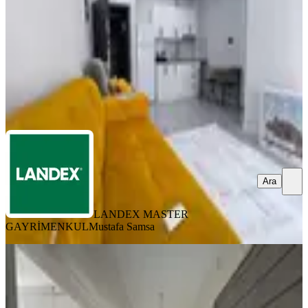
19.000 ₺
LANDEX MASTER GAYRİMENKUL
Mustafa Samsa
Ara
Ara
LANDEX MASTER
GAYRİMENKUL
Mustafa Samsa
KOMBİLİ
1200 Evlerde Kiralık 2+1 Daire
Merkezefendi, Bahçelievler Mahallesi