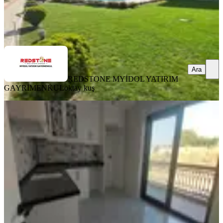
REDSTONE MYİDOL YATIRIM GAYRİMENKUL
oktay kuş
Ara
Ara
REDSTONE MYİDOL YATIRIM
GAYRİMENKUL
oktay kuş
YENİ
Şemikler'de Dsi Arkası Kiralık
Manzaralı 2+1 Daire
Merkezefendi, Şemikler Mahallesi
2+1
·
95 m²
·
2. Kat
·
06.08.2026
26.000 ₺
Good invest odak
SAMİ TANRIVERDİ