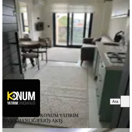
2+1 Eşyalı Daire
Merkezefendi, Bahçelievler Mahallesi
2+1
·
65 m²
·
2. Kat
·
13.07.2026
25.000 ₺
KONUM YATIRIM DANIŞMANLIĞI
FERİŞ AKIŞ
Ara
Ara
KONUM YATIRIM
DANIŞMANLIĞI
FERİŞ AKIŞ
EŞYALI