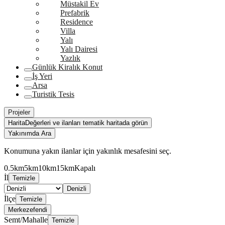
Müstakil Ev
Prefabrik
Residence
Villa
Yalı
Yalı Dairesi
Yazlık
Günlük Kiralık Konut
İş Yeri
Arsa
Turistik Tesis
Projeler
Harita
Değerleri ve ilanları tematik haritada görün
Yakınımda Ara
Konumuna yakın ilanlar için yakınlık mesafesini seç.
0.5km
5km
10km
15km
Kapalı
İl
Temizle
Denizli
İlçe
Temizle
Merkezefendi
Semt/Mahalle
Temizle