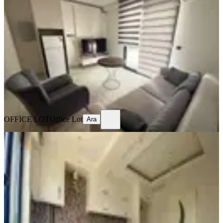
Eşyalı Bahçeli Kiralık Apart
Merkezefendi, Karahasanlı Mahallesi
1+1
·
55 m²
·
Bahçe katı
·
06.08.2026
22.000 ₺
OFFİCE LOT
Office Lot
Ara
OFFİCE LOT
Office Lot
Ara
YENİ
Ata Yapı'dan 112 Ve Şehir Hastanesi
Yakını Kiralık Ara Kat
Merkezefendi, Karahasanlı Mahallesi
2+1
·
100 m²
·
3. Kat
·
06.08.2026
25.000 ₺