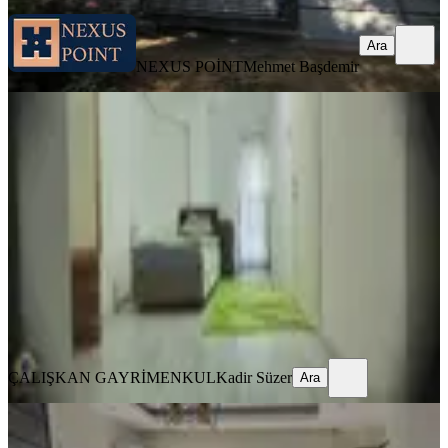
Ara
NEXUS POİNT
Mehmet Başdemir
EŞYALI
Adalet Parkı'na Yürüme Mesafesinde
Kiralık Apartlar
Merkezefendi, Bahçelievler Mahallesi
1+1
·
65 m²
·
Yüksek giriş
·
23.07.2026
17.000 ₺
ÇALIŞKAN GAYRİMENKUL
Kadir Süzer
Ara
ÇALIŞKAN GAYRİMENKUL
Kadir Süzer
Ara
MANZARALI
Özel Sağlık Hastanesi Yakını Kiralık