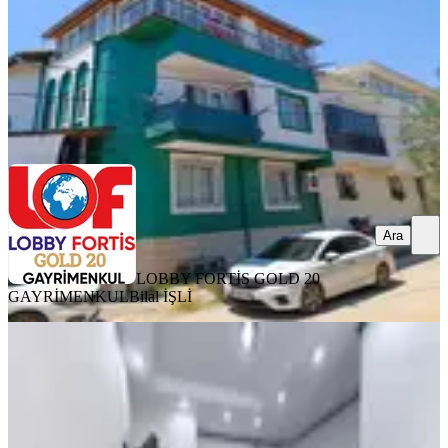
20.000 ₺
22.000 ₺
LOBBY FORTİS GOLD 20 GAYRİMENKUL
Bilal İŞLİ
Ara
Ara
LOBBY FORTİS GOLD 20
GAYRİMENKUL
Bilal İŞLİ
MANZARALI
Bahçelievler Mahallesi 1+1 Kiralık
Apart 18.000.tl
Merkezefendi, Bahçelievler Mahallesi
1+1
·
55 m²
·
1. Kat
·
16.06.2026