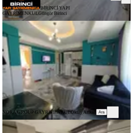
BİRİNCİ YAPI
GAYRİMENKUL
Güngör Birinci
YENİ
Nora'dan Devlet Hastanesi Karşısında
Geniş Salonlu, Kombili, Klimalı,
Balkonlu 1+1 Lüks Apart
Merkezefendi, Sırakapılar Mahallesi
1+1
·
60 m²
·
3. Kat
·
06.08.2026
17.500 ₺
NORA GROUP GAYRİMENKUL
Oktay Arikan
Ara
NORA GROUP GAYRİMENKUL
Oktay Arikan
Ara
YENİ
Karahasanlı Mahallesinde 1+1 Full