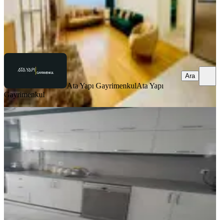
Ata Yapı Gayrimenkul
Ata Yapı Gayrimenkul
Ara
Ara
Ata Yapı Gayrimenkul
Ata Yapı
Gayrimenkul
YENİ
Atabey'den Çakmak'da 130m2 3+1
Arakat Asansörlü Kiralık Daire
Merkezefendi, Çakmak Mahallesi
3+1
·
130 m²
·
2. Kat
·
06.08.2026
25.000 ₺
ATABEY GAYRİMENKUL
Erdem Sivas