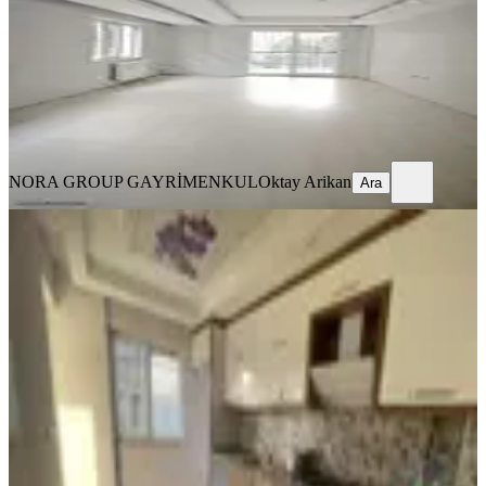
3+1
·
150 m²
·
1. Kat
·
07.08.2026
26.000 ₺
NORA GROUP GAYRİMENKUL
Oktay Arikan
Ara
NORA GROUP GAYRİMENKUL
Oktay Arikan
Ara
YENİ
Şemikler'de Kiralık Geniş 2 + 120
Metre²
Merkezefendi, Şemikler Mahallesi
2+1
·
135 m²
·
2. Kat
·
06.08.2026
25.000 ₺
KONUM YATIRIM DANIŞMANLIĞI
Özler Tokur