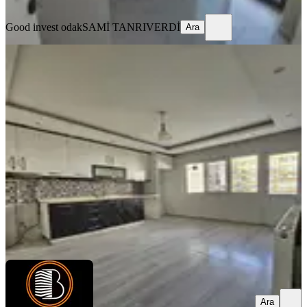
Ara
Good invest odak
SAMİ TANRIVERDİ
Ara
YENİ
1.yapı'dan Çaybaşı Cad. 3+1
Asansörlü Bakımlı Kiralık Daire
Merkezefendi, Değirmenönü Mahallesi
3+1
·
165 m²
·
1. Kat
·
06.08.2026
26.000 ₺
BİRİNCİ YAPI GAYRİMENKUL
Güngör Birinci
Ara
Ara