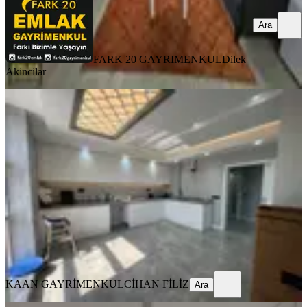
Ara
FARK 20 GAYRIMENKUL
Dilek
Akincilar
YENİ
Kaan Emlaktan Ultra Lüx Adalet
Mahallesinde 3+1 Kiralık Daire
Merkezefendi, Adalet Mahallesi
3+1
·
180 m²
·
4. Kat
·
07.08.2026
47.000 ₺
KAAN GAYRİMENKUL
CİHAN FİLİZ
Ara
KAAN GAYRİMENKUL
CİHAN FİLİZ
Ara