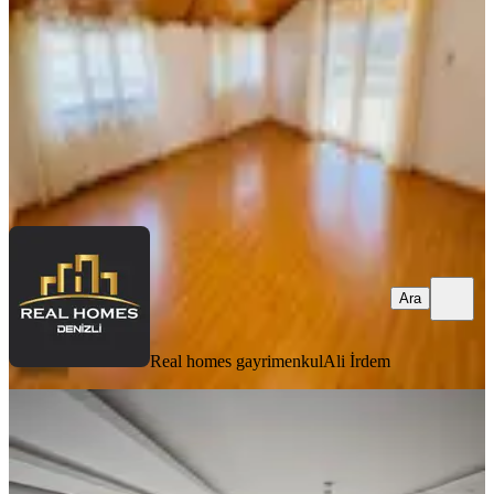
3+1
·
150 m²
·
Çatı Katı
·
07.08.2026
35.000 ₺
Real homes gayrimenkul
Ali İrdem
Ara
Ara
Real homes gayrimenkul
Ali İrdem
YENİ
Akkonak'ta Ara Kat Geniş 3+1 Daire
Merkezefendi, Akkonak Mahallesi