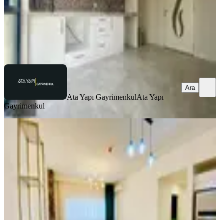
Ata Yapı Gayrimenkul
Ata Yapı Gayrimenkul
Ara
Ara
Ata Yapı Gayrimenkul
Ata Yapı
Gayrimenkul
YENİ
Sinpaş Kule'de Şömineli Klimalı Lüks
Suit
Merkezefendi, Kayalar Mahallesi
1+1
·
75 m²
·
25. Kat
·
06.08.2026
29.000 ₺