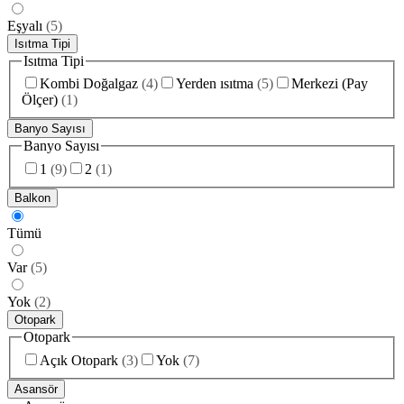
Eşyalı
(
5
)
Isıtma Tipi
Isıtma Tipi
Kombi Doğalgaz
(
4
)
Yerden ısıtma
(
5
)
Merkezi (Pay
Ölçer)
(
1
)
Banyo Sayısı
Banyo Sayısı
1
(
9
)
2
(
1
)
Balkon
Tümü
Var
(
5
)
Yok
(
2
)
Otopark
Otopark
Açık Otopark
(
3
)
Yok
(
7
)
Asansör