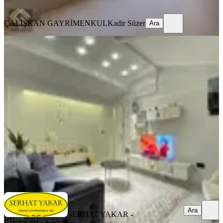
Ara
ÇALIŞKAN GAYRİMENKUL
Kadir Süzer
Ara
BALKONLU
Binyapıdan Özel Sağlık Hast. Yakını
Kiralık İçi Yeni Daire !
Merkezefendi, Bahçelievler Mahallesi
2+1
·
115 m²
·
Çatı Katı
·
10.12.2025
21.000 ₺
SERHAT YAKAR - BİNYAPI
Serhat Yakar
Ara
Ara
SERHAT YAKAR -