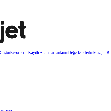
luştur
Favorilerim
Kayıtlı Aramalar
İlanlarım
Değerlemelerim
Mesajlar
Bi
et Blog