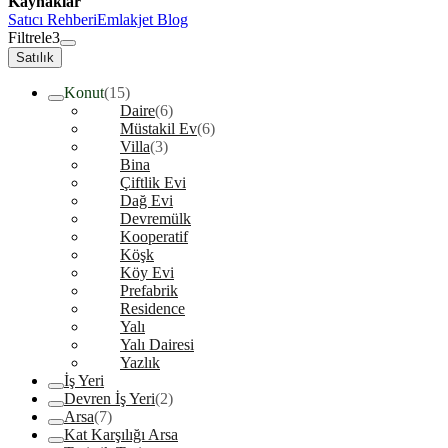
Kaynaklar
Satıcı Rehberi
Emlakjet Blog
Filtrele
3
Satılık
Konut
(15)
Daire
(6)
Müstakil Ev
(6)
Villa
(3)
Bina
Çiftlik Evi
Dağ Evi
Devremülk
Kooperatif
Köşk
Köy Evi
Prefabrik
Residence
Yalı
Yalı Dairesi
Yazlık
İş Yeri
Devren İş Yeri
(2)
Arsa
(7)
Kat Karşılığı Arsa