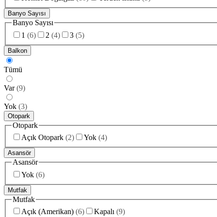
Banyo Sayısı
Banyo Sayısı
1
(
6
)
2
(
4
)
3
(
5
)
Balkon
Tümü
Var
(
9
)
Yok
(
3
)
Otopark
Otopark
Açık Otopark
(
2
)
Yok
(
4
)
Asansör
Asansör
Yok
(
6
)
Mutfak
Mutfak
Açık (Amerikan)
(
6
)
Kapalı
(
9
)