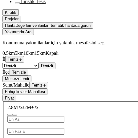
Turistik Tesis
Kiralık
Projeler
Harita
Değerleri ve ilanları tematik haritada görün
Yakınımda Ara
Konumuna yakın ilanlar için yakınlık mesafesini seç.
0.5km
5km
10km
15km
Kapalı
İl
Temizle
Denizli
İlçe
Temizle
Merkezefendi
Semt/Mahalle
Temizle
Bahçelievler Mahallesi
Fiyat
2.8M ₺
32M+ ₺
—