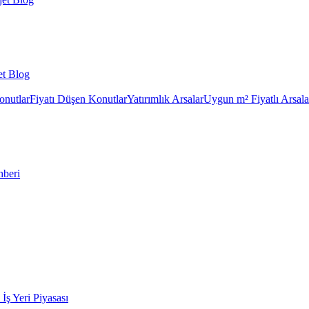
et Blog
onutlar
Fiyatı Düşen Konutlar
Yatırımlık Arsalar
Uygun m² Fiyatlı Arsala
hberi
k İş Yeri Piyasası