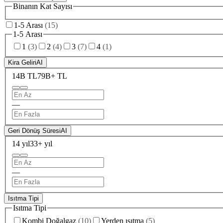
Binanın Kat Sayısı
1-5 Arası
(
15
)
1-5 Arası
1
(
3
)
2
(
4
)
3
(
7
)
4
(
1
)
Kira Geliri
AI
14B TL
79B+ TL
—
Geri Dönüş Süresi
AI
14 yıl
33+ yıl
—
Isıtma Tipi
Isıtma Tipi
Kombi Doğalgaz
(
10
)
Yerden ısıtma
(
5
)