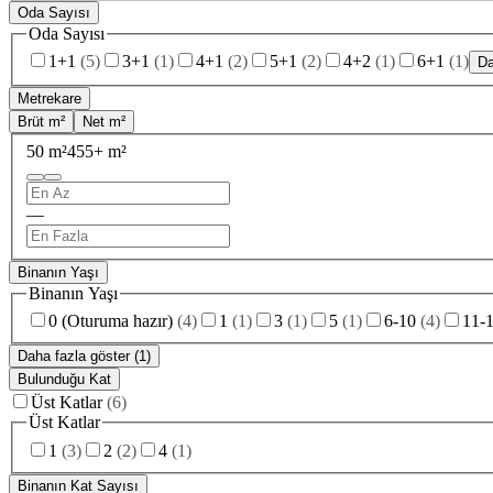
Oda Sayısı
Oda Sayısı
1+1
(
5
)
3+1
(
1
)
4+1
(
2
)
5+1
(
2
)
4+2
(
1
)
6+1
(
1
)
Da
Metrekare
Brüt m²
Net m²
50 m²
455+ m²
—
Binanın Yaşı
Binanın Yaşı
0 (Oturuma hazır)
(
4
)
1
(
1
)
3
(
1
)
5
(
1
)
6-10
(
4
)
11-
Daha fazla göster (1)
Bulunduğu Kat
Üst Katlar
(
6
)
Üst Katlar
1
(
3
)
2
(
2
)
4
(
1
)
Binanın Kat Sayısı