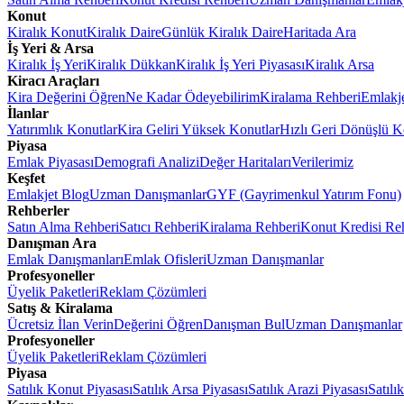
Konut
Kiralık Konut
Kiralık Daire
Günlük Kiralık Daire
Haritada Ara
İş Yeri & Arsa
Kiralık İş Yeri
Kiralık Dükkan
Kiralık İş Yeri Piyasası
Kiralık Arsa
Kiracı Araçları
Kira Değerini Öğren
Ne Kadar Ödeyebilirim
Kiralama Rehberi
Emlakj
İlanlar
Yatırımlık Konutlar
Kira Geliri Yüksek Konutlar
Hızlı Geri Dönüşlü K
Piyasa
Emlak Piyasası
Demografi Analizi
Değer Haritaları
Verilerimiz
Keşfet
Emlakjet Blog
Uzman Danışmanlar
GYF (Gayrimenkul Yatırım Fonu)
Rehberler
Satın Alma Rehberi
Satıcı Rehberi
Kiralama Rehberi
Konut Kredisi Re
Danışman Ara
Emlak Danışmanları
Emlak Ofisleri
Uzman Danışmanlar
Profesyoneller
Üyelik Paketleri
Reklam Çözümleri
Satış & Kiralama
Ücretsiz İlan Verin
Değerini Öğren
Danışman Bul
Uzman Danışmanlar
Profesyoneller
Üyelik Paketleri
Reklam Çözümleri
Piyasa
Satılık Konut Piyasası
Satılık Arsa Piyasası
Satılık Arazi Piyasası
Satılı