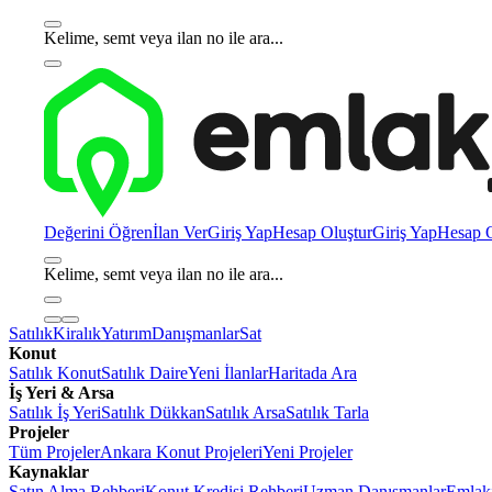
Kelime, semt veya ilan no ile ara...
Değerini Öğren
İlan Ver
Giriş Yap
Hesap Oluştur
Giriş Yap
Hesap O
Kelime, semt veya ilan no ile ara...
Satılık
Kiralık
Yatırım
Danışmanlar
Sat
Konut
Satılık Konut
Satılık Daire
Yeni İlanlar
Haritada Ara
İş Yeri & Arsa
Satılık İş Yeri
Satılık Dükkan
Satılık Arsa
Satılık Tarla
Projeler
Tüm Projeler
Ankara Konut Projeleri
Yeni Projeler
Kaynaklar
Satın Alma Rehberi
Konut Kredisi Rehberi
Uzman Danışmanlar
Emlakj