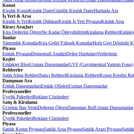
Konut
Kiralık Konut
Kiralık Daire
Günlük Kiralık Daire
Haritada Ara
İş Yeri & Arsa
Kiralık İş Yeri
Kiralık Dükkan
Kiralık İş Yeri Piyasası
Kiralık Arsa
Kiracı Araçları
Kira Değerini Öğren
Ne Kadar Ödeyebilirim
Kiralama Rehberi
Emlakj
İlanlar
Yatırımlık Konutlar
Kira Geliri Yüksek Konutlar
Hızlı Geri Dönüşlü K
Piyasa
Emlak Piyasası
Demografi Analizi
Değer Haritaları
Verilerimiz
Keşfet
Emlakjet Blog
Uzman Danışmanlar
GYF (Gayrimenkul Yatırım Fonu)
Rehberler
Satın Alma Rehberi
Satıcı Rehberi
Kiralama Rehberi
Konut Kredisi Re
Danışman Ara
Emlak Danışmanları
Emlak Ofisleri
Uzman Danışmanlar
Profesyoneller
Üyelik Paketleri
Reklam Çözümleri
Satış & Kiralama
Ücretsiz İlan Verin
Değerini Öğren
Danışman Bul
Uzman Danışmanlar
Profesyoneller
Üyelik Paketleri
Reklam Çözümleri
Piyasa
Satılık Konut Piyasası
Satılık Arsa Piyasası
Satılık Arazi Piyasası
Satılı