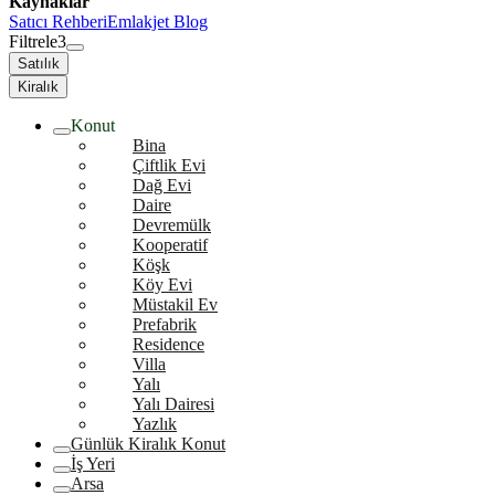
Kaynaklar
Satıcı Rehberi
Emlakjet Blog
Filtrele
3
Satılık
Kiralık
Konut
Bina
Çiftlik Evi
Dağ Evi
Daire
Devremülk
Kooperatif
Köşk
Köy Evi
Müstakil Ev
Prefabrik
Residence
Villa
Yalı
Yalı Dairesi
Yazlık
Günlük Kiralık Konut
İş Yeri
Arsa