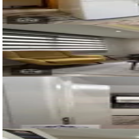
1+1
·
52 m²
·
3. Kat
·
07.08.2026
14.500 ₺
YENİ
Mercan'dan Forum Çamlık Avm Y
Pamukkale, Kınıklı Mahallesi
2+1
·
75 m²
·
2. Kat
·
07.08.2026
24.000 ₺
YENİ
Denizli Hacı Kaplanllar Mh. Kir
Pamukkale, Hacıkaplanlar Mahallesi
2+0
·
60 m²
·
Yüksek giriş
·
07.08.2026
14.000 ₺
YENİ
Nehirden Dokuzkavaklarda 2+1 