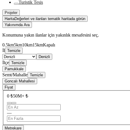
Turistik Tesis
Projeler
Harita
Değerleri ve ilanları tematik haritada görün
Yakınımda Ara
Konumuna yakın ilanlar için yakınlık mesafesini seç.
0.5km
5km
10km
15km
Kapalı
İl
Temizle
Denizli
İlçe
Temizle
Pamukkale
Semt/Mahalle
Temizle
Goncalı Mahallesi
Fiyat
0 ₺
50M+ ₺
—
Metrekare