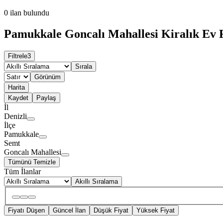
0
ilan bulundu
Pamukkale Goncalı Mahallesi Kiralık Ev F
Filtrele
3
Sırala
Görünüm
Harita
Kaydet
Paylaş
İl
Denizli
İlçe
Pamukkale
Semt
Goncalı Mahallesi
Tümünü Temizle
Tüm İlanlar
Akıllı Sıralama
Fiyatı Düşen
Güncel İlan
Düşük Fiyat
Yüksek Fiyat