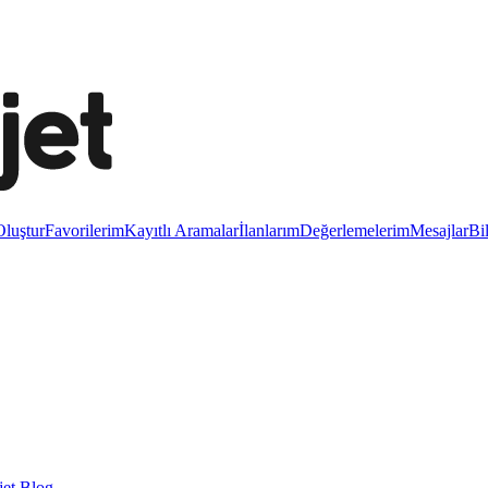
luştur
Favorilerim
Kayıtlı Aramalar
İlanlarım
Değerlemelerim
Mesajlar
Bi
et Blog