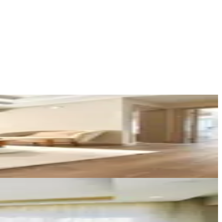
AYBÜKE GAYRİMENKUL
Abdullah Tercan
Ara
MERCAN GAYRİMENKUL
Ali Can Eryılmaz
Ara