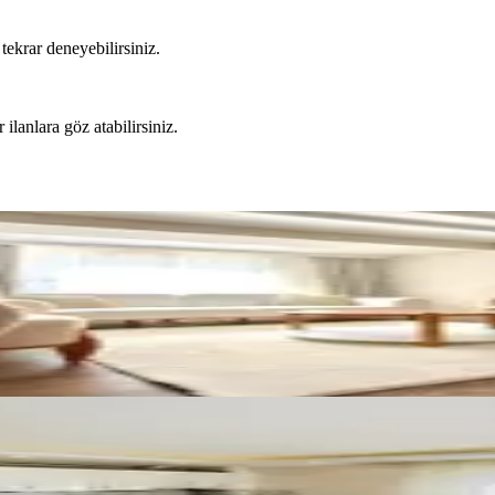
tekrar deneyebilirsiniz.
 ilanlara göz atabilirsiniz.
lı Stüdyo 2+1 Açık Mutfak Daire
şyalı Lüks Apart Fırsatı