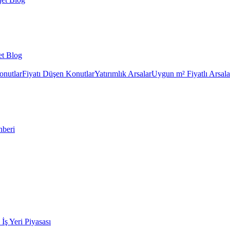
et Blog
onutlar
Fiyatı Düşen Konutlar
Yatırımlık Arsalar
Uygun m² Fiyatlı Arsala
hberi
k İş Yeri Piyasası