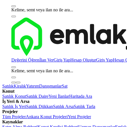
Kelime, semt veya ilan no ile ara...
Değerini Öğren
İlan Ver
Giriş Yap
Hesap Oluştur
Giriş Yap
Hesap O
Kelime, semt veya ilan no ile ara...
Satılık
Kiralık
Yatırım
Danışmanlar
Sat
Konut
Satılık Konut
Satılık Daire
Yeni İlanlar
Haritada Ara
İş Yeri & Arsa
Satılık İş Yeri
Satılık Dükkan
Satılık Arsa
Satılık Tarla
Projeler
Tüm Projeler
Ankara Konut Projeleri
Yeni Projeler
Kaynaklar
Satın Alma Rehberi
Konut Kredisi Rehberi
Uzman Danışmanlar
Emlakj