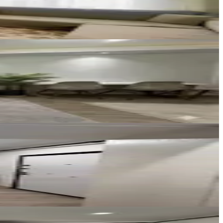
MERCAN GAYRİMENKUL
Ali Can Eryılmaz
Ara
Eva port ++
Yakup Çatalok
Ara
NEHİR EMLAK
Bahtiyar PEHLİVAN