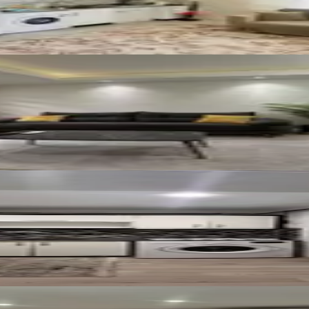
akını 2+1 Eşyalı Apart !!
alık Apart
Kiralık Apart