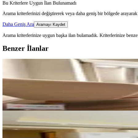
Bu Kriterlere Uygun İlan Bulunamadı
Arama kriterlerinizi değiştirerek veya daha geniş bir bölgede arayarak 
Daha Geniş Ara
Aramayı Kaydet
Arama kriterlerinize uygun başka ilan bulamadık.
Kriterlerinize benzer
Benzer İlanlar
YENİ
Üniversiteye Yakın Kiralık Eşya
Pamukkale, Zeytinköy Mahallesi
2+1
·
75 m²
·
2. Kat
·
08.08.2026
30.000 ₺
YENİ
Mercan'dan Asmalıevlerde Full E
Pamukkale, Asmalıevler Mahallesi