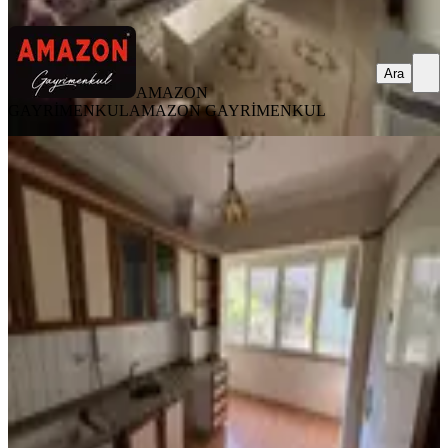
Ara
AMAZON
GAYRİMENKUL
AMAZON GAYRİMENKUL
SİTE İÇİ
Amazon'dan Aslanbey İlkokulu
Civarı 2+1 Kiralık Daire!!!
Dulkadiroğlu, Namık Kemal Mahallesi
2+1
·
110 m²
·
2. Kat
·
20.07.2026
14.000 ₺
AMAZON GAYRİMENKUL
AMAZON GAYRİMENKUL
Ara