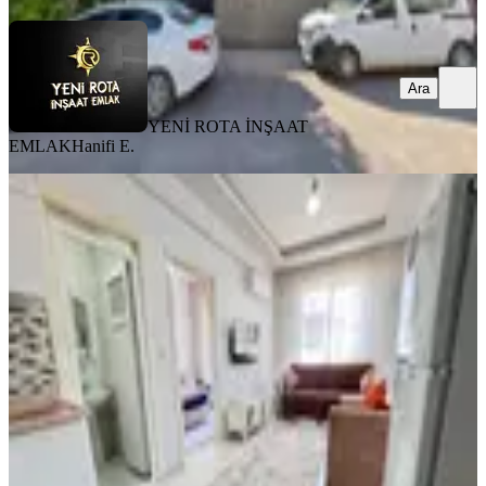
Ara
YENİ ROTA İNŞAAT
EMLAK
Hanifi E.
MANZARALI
Yeni Rota'dan Piazza Civarı Eşyalı
1+1 Kiralık Daire
Dulkadiroğlu, Egemenlik Mahallesi
1+1
·
45 m²
·
3. Kat
·
31.07.2026
15.750 ₺
YENİ ROTA İNŞAAT EMLAK
Hayrunnisa Teltik
Ara