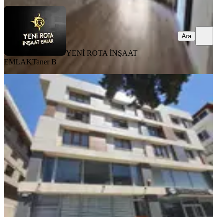
Ara
YENİ ROTA İNŞAAT
EMLAK
Taner B
MANZARALI
Yeni Rota'dan Çarşı Merkezde Eşyalı
2+0 Kiralık Daire
Dulkadiroğlu, Yeni Şehir Mahallesi
2+0
·
95 m²
·
3. Kat
·
31.07.2026
17.000 ₺
YENİ ROTA İNŞAAT EMLAK
Faruk ATCI
Ara