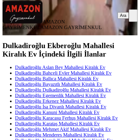
Ara
AMAZON
GAYRİMENKUL
AMAZON GAYRİMENKUL
Dulkadiroğlu Ekberoğlu Mahallesi
Kiralık Ev İçindeki İlgili İlanlar
Dulkadiroğlu Aslan Bey Mahallesi Kiralık Ev
Dulkadiroğlu Bahçeli Evler Mahallesi Kiralık Ev
Dulkadiroğlu Ballıca Mahallesi Kiralık Ev
Dulkadiroğlu Bayazıtlı Mahallesi Kiralık Ev
Dulkadiroğlu Dulkadiroğlu Mahallesi Kiralık Ev
Dulkadiroğlu Egemenlik Mahallesi Kiralık Ev
Dulkadiroğlu Erkenez Mahallesi Kiralık Ev
Dulkadiroğlu İsa Divanlı Mahallesi Kiralık Ev
Dulkadiroğlu Kanuni Mahallesi Kiralık Ev
Dulkadiroğlu Karacasu Ferhuş Mahallesi Kiralık Ev
Dulkadiroğlu Karataş Mahallesi Kiralık Ev
Dulkadiroğlu Mehmet Akif Mahallesi Kiralık Ev
Dulkadiroğlu Menderes Mahallesi Kiralık Ev