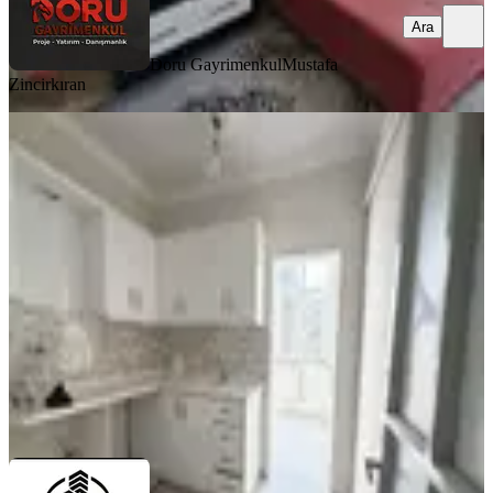
Ara
Doru Gayrimenkul
Mustafa
Zincirkıran
BALKONLU
Çetin Gayrimenkul'den Çarsı Valilik
Arkası Kiralık 2+1 Ofis & Ev
Dulkadiroğlu, İsa Divanlı Mahallesi
2+1
·
115 m²
·
2. Kat
·
01.08.2026
13.500 ₺
ÇETİN GAYRİMENKUL
Özkan Çetin
Ara