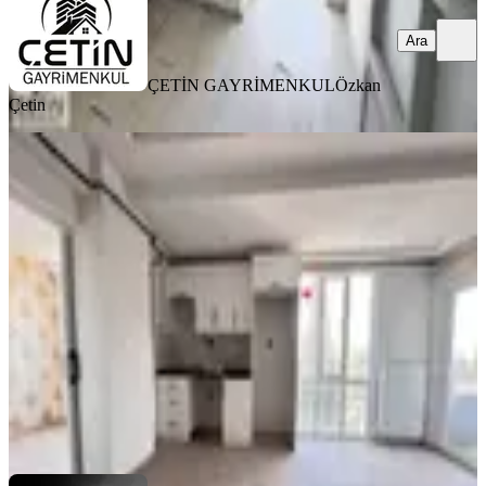
Ara
ÇETİN GAYRİMENKUL
Özkan
Çetin
MANZARALI
%
8
Yeni Rota'dan Emniyet Müdürlüğü
Yanı Sıfır Lüx 2+0 Kiralık Daire
Dulkadiroğlu, Bahçeli Evler Mahallesi
2+0
·
80 m²
·
3. Kat
·
31.07.2026
17.000 ₺
18.500 ₺
YENİ ROTA İNŞAAT EMLAK
Hayrunnisa Teltik
Ara