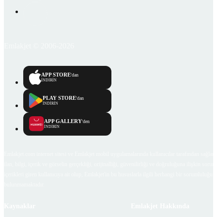
Emlakjet © 2006-2026
APP STORE
'dan
İNDİRİN
PLAY STORE
'dan
İNDİRİN
APP GALLERY
'den
İNDİRİN
Emlakjet.com internet sitesi ve Emlakjet mobil uygulamalarında kullanıcılar tarafından sağlana
ilan, bilgi, içerik ve görselin gerçekliği, orijinalliği, güvenilirliği ve doğruluğuna ilişkin soru
içerikleri giren kullanıcıya ait olup, Emlakjet'in bu hususlarla ilgili herhangi bir sorumluluğu
bulunmamaktadır.
Kaynaklar
Emlakjet Hakkında