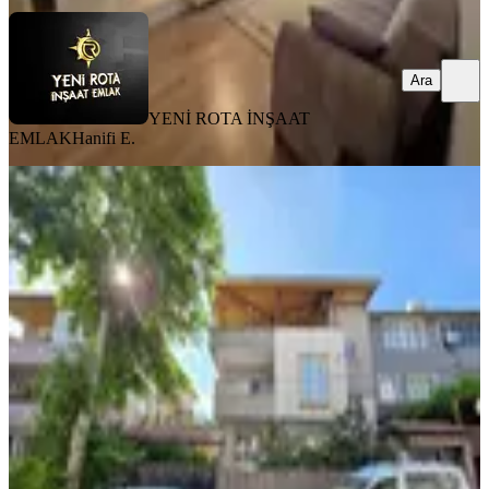
Ara
YENİ ROTA İNŞAAT
EMLAK
Hanifi E.
MANZARALI
Yeni Rota'dan Diş Hastanesi Civ.
Geniş 3+1 Kiralık Daire
Dulkadiroğlu, Mehmet Akif Mahallesi
3+1
·
150 m²
·
1. Kat
·
31.07.2026
18.000 ₺
YENİ ROTA İNŞAAT EMLAK
Hanifi E.
Ara