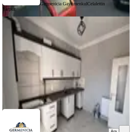
Germenicia Gayrimenkul
Celalettin
Yarpuz
YENİ
Germenıcıa'dan Ballıca Mh.de
Manzaralı Kiralık 2+1 Daire
Dulkadiroğlu, Ballıca Mahallesi
2+1
·
95 m²
·
4. Kat
·
04.08.2026
15.000 ₺
Germenicia Gayrimenkul
Celalettin Yarpuz
Ara
Ara