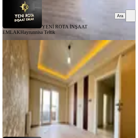
Ara
YENİ ROTA İNŞAAT
EMLAK
Hayrunnisa Teltik
MANZARALI
%
8
Yeni Rota'dan Emniyet Müdürlüğü
Yanı Lüx 2+1 Kiralık Daire
Dulkadiroğlu, Bahçeli Evler Mahallesi
2+1
·
90 m²
·
3. Kat
·
31.07.2026
18.000 ₺
19.500 ₺
YENİ ROTA İNŞAAT EMLAK
Hayrunnisa Teltik
Ara