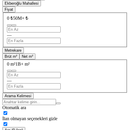
Ekberoğlu Mahallesi
Fiyat
0 ₺
50M+ ₺
—
Metrekare
Brüt m²
Net m²
0 m²
1B+ m²
—
Arama Kelimesi
Otomatik ara
İlan olmayan seçenekleri gizle