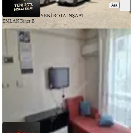
Ara
YENİ ROTA İNŞAAT
EMLAK
Taner B
EŞYALI
Doru Gayrimenkulden Çarşı
Merkezde 1+1 Eşyalı Daire
Dulkadiroğlu, Egemenlik Mahallesi
1+1
·
55 m²
·
1. Kat
·
02.08.2026
14.250 ₺
Doru Gayrimenkul
Mustafa Zincirkıran
Ara