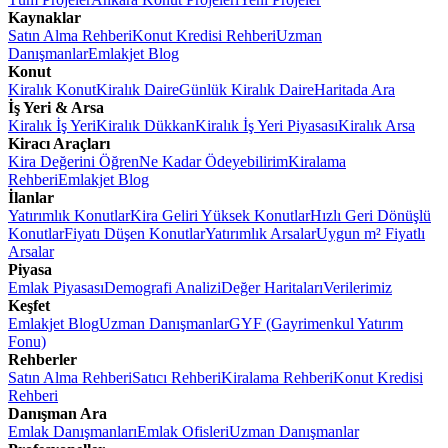
Kaynaklar
Satın Alma Rehberi
Konut Kredisi Rehberi
Uzman
Danışmanlar
Emlakjet Blog
Konut
Kiralık Konut
Kiralık Daire
Günlük Kiralık Daire
Haritada Ara
İş Yeri & Arsa
Kiralık İş Yeri
Kiralık Dükkan
Kiralık İş Yeri Piyasası
Kiralık Arsa
Kiracı Araçları
Kira Değerini Öğren
Ne Kadar Ödeyebilirim
Kiralama
Rehberi
Emlakjet Blog
İlanlar
Yatırımlık Konutlar
Kira Geliri Yüksek Konutlar
Hızlı Geri Dönüşlü
Konutlar
Fiyatı Düşen Konutlar
Yatırımlık Arsalar
Uygun m² Fiyatlı
Arsalar
Piyasa
Emlak Piyasası
Demografi Analizi
Değer Haritaları
Verilerimiz
Keşfet
Emlakjet Blog
Uzman Danışmanlar
GYF (Gayrimenkul Yatırım
Fonu)
Rehberler
Satın Alma Rehberi
Satıcı Rehberi
Kiralama Rehberi
Konut Kredisi
Rehberi
Danışman Ara
Emlak Danışmanları
Emlak Ofisleri
Uzman Danışmanlar