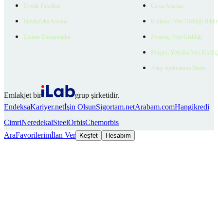
Üyelik Paketleri
Çerez Ayarları
EmlakZeka Asistan
Kullanıcı Veri Gizliliği Bildi
Uzman Danışmanlar
Ziyaretçi Veri Gizliliği
Müşteri Yetkilisi Veri Gizlili
Aday Aydınlatma Metni
Emlakjet bir
grup şirketidir.
Endeksa
Kariyer.net
İşin Olsun
Sigortam.net
Arabam.com
Hangikredi
Cimri
Neredekal
SteelOrbis
Chemorbis
Ara
Favorilerim
İlan Ver
Keşfet
Hesabım