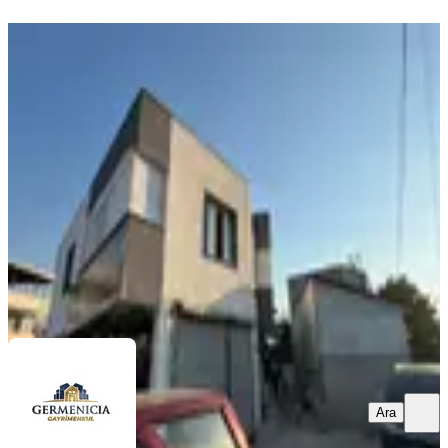
YENİ
Germenıcıa'dan Kanuni Mh.de
Kiralık Geniş 1+1 Daire
Dulkadiroğlu, Kanuni Mahallesi
1+1
·
82 m²
·
Düz Giriş (Zemin)
·
06.08.2026
11.000 ₺
Germenicia Gayrimenkul
Celalettin Yarpuz
Ara
Ara