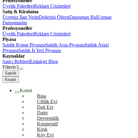
Profesyoneller
Üyelik Paketleri
Reklam Çözümleri
Satış & Kiralama
Ücretsiz İlan Verin
Değerini Öğren
Danışman Bul
Uzman
Danışmanlar
Profesyoneller
Üyelik Paketleri
Reklam Çözümleri
Piyasa
Satılık Konut Piyasası
Satılık Arsa Piyasası
Satılık Arazi
Piyasası
Satılık İş Yeri Piyasası
Kaynaklar
Satıcı Rehberi
Emlakjet Blog
Filtrele
3
Satılık
Kiralık
Konut
Bina
Çiftlik Evi
Dağ Evi
Daire
Devremülk
Kooperatif
Köşk
Köy Evi