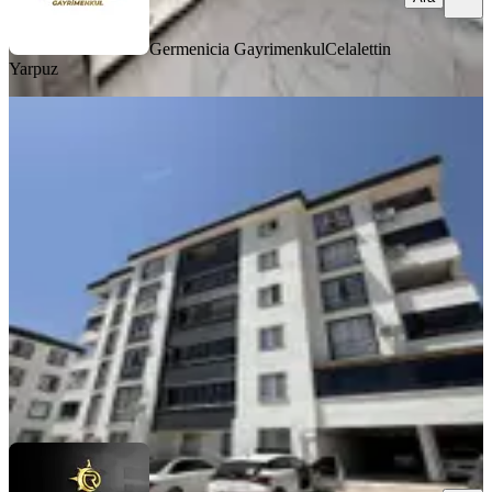
Germenicia Gayrimenkul
Celalettin
Yarpuz
MANZARALI
Yeni Rota'dan Alıç Sekisinde Kiralık
Geniş 2+1
Dulkadiroğlu, Bayazıtlı Mahallesi
2+1
·
100 m²
·
3. Kat
·
03.08.2026
17.500 ₺
YENİ ROTA İNŞAAT EMLAK
Taner B
Ara