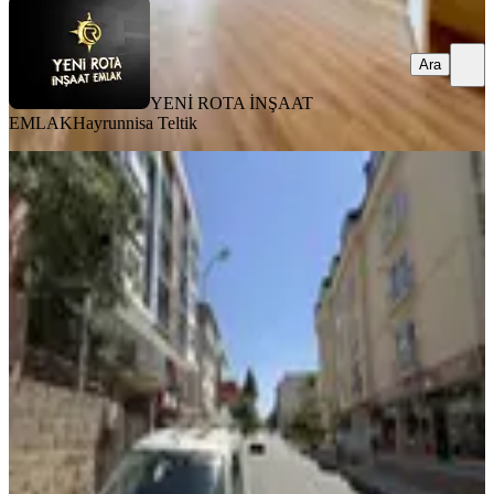
Ara
YENİ ROTA İNŞAAT
EMLAK
Hayrunnisa Teltik
MANZARALI
Yeni Rota'dan Egemenlik
Mahallesinde Kiralık 3+1 Müstakil Ev
Dulkadiroğlu, Egemenlik Mahallesi
3+1
·
155 m²
·
1. Kat
·
31.07.2026
18.000 ₺
YENİ ROTA İNŞAAT EMLAK
Taner B
Ara