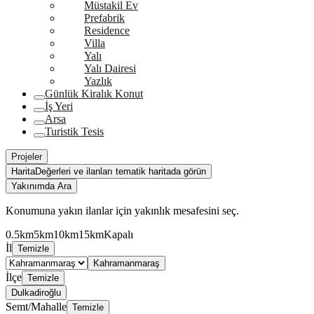
Müstakil Ev
Prefabrik
Residence
Villa
Yalı
Yalı Dairesi
Yazlık
Günlük Kiralık Konut
İş Yeri
Arsa
Turistik Tesis
Projeler
Harita
Değerleri ve ilanları tematik haritada görün
Yakınımda Ara
Konumuna yakın ilanlar için yakınlık mesafesini seç.
0.5km
5km
10km
15km
Kapalı
İl
Temizle
Kahramanmaraş
İlçe
Temizle
Dulkadiroğlu
Semt/Mahalle
Temizle