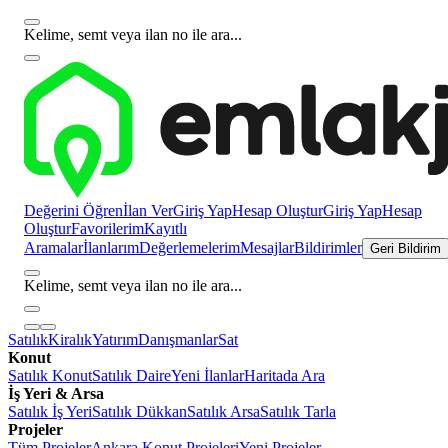
Kelime, semt veya ilan no ile ara...
Değerini Öğren
İlan Ver
Giriş Yap
Hesap Oluştur
Giriş Yap
Hesap
Oluştur
Favorilerim
Kayıtlı
Aramalar
İlanlarım
Değerlemelerim
Mesajlar
Bildirimler
Geri Bildirim
Kelime, semt veya ilan no ile ara...
Satılık
Kiralık
Yatırım
Danışmanlar
Sat
Konut
Satılık Konut
Satılık Daire
Yeni İlanlar
Haritada Ara
İş Yeri & Arsa
Satılık İş Yeri
Satılık Dükkan
Satılık Arsa
Satılık Tarla
Projeler
Tüm Projeler
Ankara Konut Projeleri
Yeni Projeler