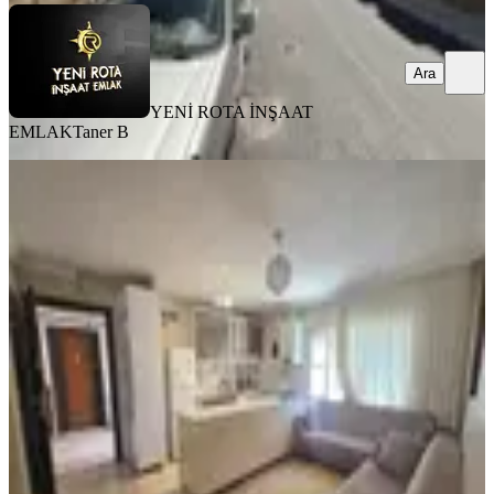
Ara
YENİ ROTA İNŞAAT
EMLAK
Taner B
MANZARALI
Yeni Rota'dan Ferhuş Toki'de 2+0
Eşyalı Kiralık Daire
Dulkadiroğlu, Karataş Mahallesi
2+0
·
60 m²
·
Yüksek giriş
·
31.07.2026
15.000 ₺
YENİ ROTA İNŞAAT EMLAK
Hanifi E.
Ara