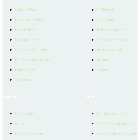
Emlakjet Blog
Hakkımızda
Satın Alma Rehberi
Ödüllerimiz
Satıcı Rehberi
Reklam Çözümleri
Kiralama Rehberi
Kurumsal Materyaller
Konut Kredisi Rehberi
İnsan Kaynakları
Ne Kadar Ödeyebilirim
İletişim
Emlak Değeri
Yardım
Verilerimiz
Hizmetler
Yasal
Danışman Bul
Kullanım Koşulları
Projeler
Bireysel Üyelik Sözleşmesi
Ücretsiz İlan Verin
Çerez Politikası ve Aydınlat