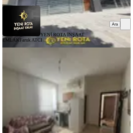
Ara
YENİ ROTA İNŞAAT
EMLAK
Faruk ATCI
MANZARALI
Amazon' Dan Uncular Camii Civarı
Faturalar Dahil Eşyalı 1+1!!
Dulkadiroğlu, Egemenlik Mahallesi
1+1
·
60 m²
·
3. Kat
·
22.07.2026
14.500 ₺
AMAZON GAYRİMENKUL
AMAZON GAYRİMENKUL
Ara