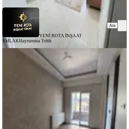
Ara
YENİ ROTA İNŞAAT
EMLAK
Hayrunnisa Teltik
BALKONLU
6 Şubat Sonrası 2+1 Kiralık Daire
Dulkadiroğlu, Bahçeli Evler Mahallesi
2+1
·
90 m²
·
2. Kat
·
31.07.2026
16.750 ₺
YENİ ROTA İNŞAAT EMLAK
Taner B
Ara