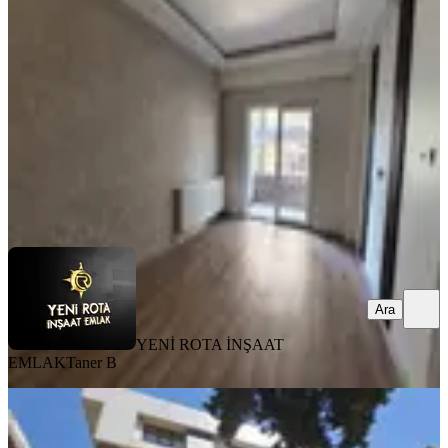
Dulkadiroğlu, Bahçeli Evler Mahallesi
2+1
·
90 m²
·
2. Kat
·
31.07.2026
16.750 ₺
YENİ ROTA İNŞAAT EMLAK
Taner B
Ara
Ara
YENİ ROTA İNŞAAT
EMLAK
Taner B
MANZARALI
Yeni Rota'dan Çarşı Merkezde Eşyalı
2+0 Kiralık Daire