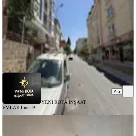
Dulkadiroğlu, Egemenlik Mahallesi
3+1
·
155 m²
·
1. Kat
·
31.07.2026
18.000 ₺
YENİ ROTA İNŞAAT EMLAK
Taner B
Ara
Ara
YENİ ROTA İNŞAAT
EMLAK
Taner B
MANZARALI
Yeni Rota'dan Ferhuş Toki'de 2+0
Eşyalı Kiralık Daire