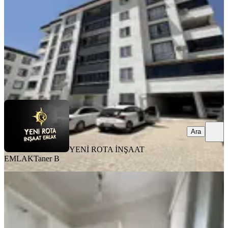
2+1
·
100 m²
·
3. Kat
·
03.08.2026
17.500 ₺
YENİ ROTA İNŞAAT EMLAK
Taner B
Ara
Ara
YENİ ROTA İNŞAAT
EMLAK
Taner B
BALKONLU
Çetin Gayrimenkul'den Çarsı Valilik
Arkası Kiralık 2+1 Ofis & Ev
Dulkadiroğlu, İsa Divanlı Mahallesi