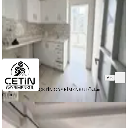
2+1
·
115 m²
·
2. Kat
·
01.08.2026
13.500 ₺
ÇETİN GAYRİMENKUL
Özkan Çetin
Ara
Ara
ÇETİN GAYRİMENKUL
Özkan
Çetin
MANZARALI
%
8
Yeni Rota'dan Emniyet Müdürlüğü
Yanı Sıfır Lüx 2+0 Kiralık Daire
Dulkadiroğlu, Bahçeli Evler Mahallesi