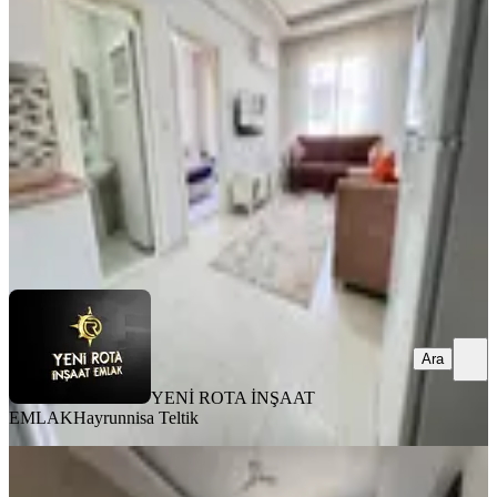
Dulkadiroğlu, Egemenlik Mahallesi
1+1
·
45 m²
·
3. Kat
·
31.07.2026
15.750 ₺
YENİ ROTA İNŞAAT EMLAK
Hayrunnisa Teltik
Ara
Ara
YENİ ROTA İNŞAAT
EMLAK
Hayrunnisa Teltik
BALKONLU
6 Şubat Sonrası 2+1 Kiralık Daire