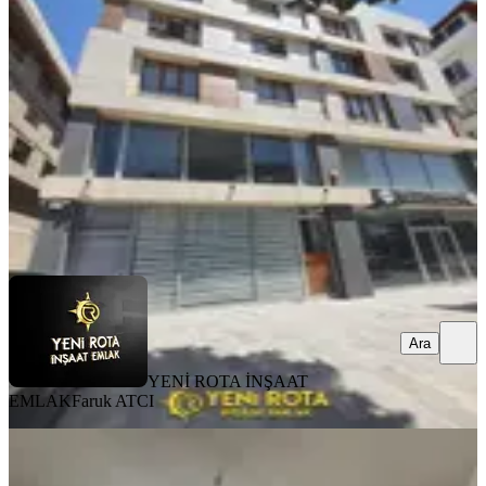
Dulkadiroğlu, Yeni Şehir Mahallesi
2+0
·
95 m²
·
3. Kat
·
31.07.2026
17.000 ₺
YENİ ROTA İNŞAAT EMLAK
Faruk ATCI
Ara
Ara
YENİ ROTA İNŞAAT
EMLAK
Faruk ATCI
MANZARALI
Amazon' Dan Uncular Camii Civarı
Faturalar Dahil Eşyalı 1+1!!