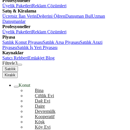
Profesyoneller
Üyelik Paketleri
Reklam Çözümleri
Satış & Kiralama
Ücretsiz İlan Verin
Değerini Öğren
Danışman Bul
Uzman
Danışmanlar
Profesyoneller
Üyelik Paketleri
Reklam Çözümleri
Piyasa
Satılık Konut Piyasası
Satılık Arsa Piyasası
Satılık Arazi
Piyasası
Satılık İş Yeri Piyasası
Kaynaklar
Satıcı Rehberi
Emlakjet Blog
Filtrele
3
Satılık
Kiralık
Konut
Bina
Çiftlik Evi
Dağ Evi
Daire
Devremülk
Kooperatif
Köşk
Köy Evi