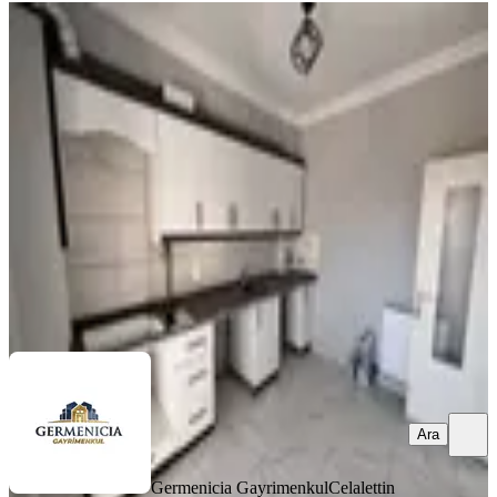
YENİ
Germenıcıa'dan Ballıca Mh.de
Manzaralı Kiralık 2+1 Daire
Dulkadiroğlu, Ballıca Mahallesi
2+1
·
95 m²
·
4. Kat
·
04.08.2026
15.000 ₺
Germenicia Gayrimenkul
Celalettin Yarpuz
Ara
Ara
Germenicia Gayrimenkul
Celalettin