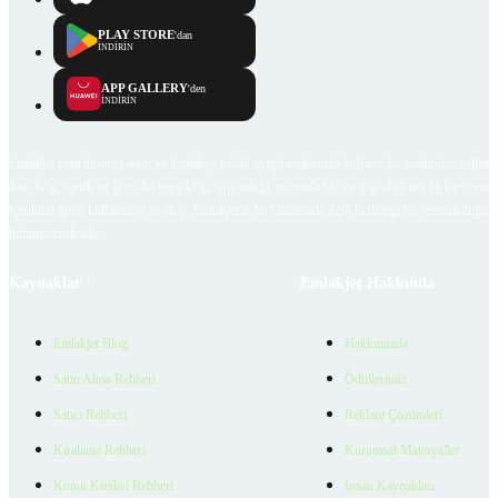
PLAY STORE
'dan
İNDİRİN
APP GALLERY
'den
İNDİRİN
Emlakjet.com internet sitesi ve Emlakjet mobil uygulamalarında kullanıcılar tarafından sağlana
ilan, bilgi, içerik ve görselin gerçekliği, orijinalliği, güvenilirliği ve doğruluğuna ilişkin soru
içerikleri giren kullanıcıya ait olup, Emlakjet'in bu hususlarla ilgili herhangi bir sorumluluğu
bulunmamaktadır.
Kaynaklar
Emlakjet Hakkında
Emlakjet Blog
Hakkımızda
Satın Alma Rehberi
Ödüllerimiz
Satıcı Rehberi
Reklam Çözümleri
Kiralama Rehberi
Kurumsal Materyaller
Konut Kredisi Rehberi
İnsan Kaynakları