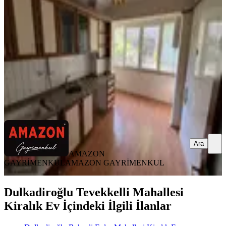
Dulkadiroğlu, Namık Kemal Mahallesi
2+1
·
110 m²
·
2. Kat
·
20.07.2026
14.000 ₺
AMAZON GAYRİMENKUL
AMAZON GAYRİMENKUL
Ara
Ara
AMAZON
GAYRİMENKUL
AMAZON GAYRİMENKUL
Dulkadiroğlu Tevekkelli Mahallesi
Kiralık Ev İçindeki İlgili İlanlar