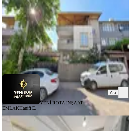
Dulkadiroğlu, Mehmet Akif Mahallesi
3+1
·
150 m²
·
1. Kat
·
31.07.2026
18.000 ₺
YENİ ROTA İNŞAAT EMLAK
Hanifi E.
Ara
Ara
YENİ ROTA İNŞAAT
EMLAK
Hanifi E.
MANZARALI
Yeni Rota'dan Piazza Civarı Eşyalı
1+1 Kiralık Daire