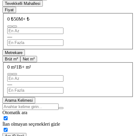
Tevekkelli Mahallesi
Fiyat
0 ₺
50M+ ₺
—
Metrekare
Brüt m²
Net m²
0 m²
1B+ m²
—
Arama Kelimesi
Otomatik ara
İlan olmayan seçenekleri gizle