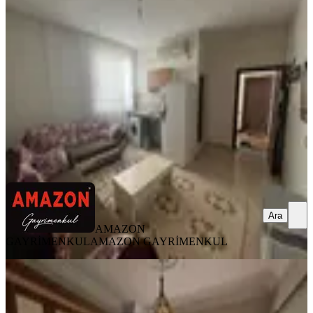
Dulkadiroğlu, Egemenlik Mahallesi
1+1
·
60 m²
·
3. Kat
·
22.07.2026
14.500 ₺
AMAZON GAYRİMENKUL
AMAZON GAYRİMENKUL
Ara
Ara
AMAZON
GAYRİMENKUL
AMAZON GAYRİMENKUL
SİTE İÇİ
Amazon'dan Aslanbey İlkokulu
Civarı 2+1 Kiralık Daire!!!