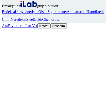
Emlakjet bir
grup şirketidir.
Endeksa
Kariyer.net
İşin Olsun
Sigortam.net
Arabam.com
Hangikredi
Cimri
Neredekal
SteelOrbis
Chemorbis
Ara
Favorilerim
İlan Ver
Keşfet
Hesabım