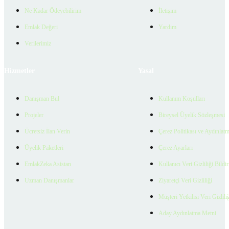
Ne Kadar Ödeyebilirim
İletişim
Emlak Değeri
Yardım
Verilerimiz
Hizmetler
Yasal
Danışman Bul
Kullanım Koşulları
Projeler
Bireysel Üyelik Sözleşmesi
Ücretsiz İlan Verin
Çerez Politikası ve Aydınlat
Üyelik Paketleri
Çerez Ayarları
EmlakZeka Asistan
Kullanıcı Veri Gizliliği Bildi
Uzman Danışmanlar
Ziyaretçi Veri Gizliliği
Müşteri Yetkilisi Veri Gizlili
Aday Aydınlatma Metni