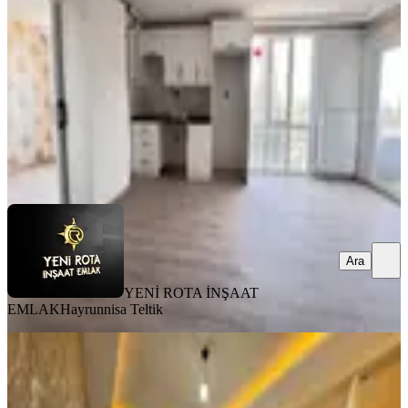
2+0
·
80 m²
·
3. Kat
·
31.07.2026
17.000 ₺
18.500 ₺
YENİ ROTA İNŞAAT EMLAK
Hayrunnisa Teltik
Ara
Ara
YENİ ROTA İNŞAAT
EMLAK
Hayrunnisa Teltik
MANZARALI
%
8
Yeni Rota'dan Emniyet Müdürlüğü
Yanı Lüx 2+1 Kiralık Daire