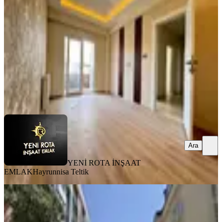
Dulkadiroğlu, Bahçeli Evler Mahallesi
2+1
·
90 m²
·
3. Kat
·
31.07.2026
18.000 ₺
19.500 ₺
YENİ ROTA İNŞAAT EMLAK
Hayrunnisa Teltik
Ara
Ara
YENİ ROTA İNŞAAT
EMLAK
Hayrunnisa Teltik
MANZARALI
Yeni Rota'dan Egemenlik
Mahallesinde Kiralık 3+1 Müstakil Ev