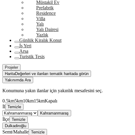
Müstakil Ev
Prefabrik
Residence
Villa
Yalı
Yalı Dairesi
Yazlık
Günlük Kiralık Konut
İş Yeri
Arsa
Turistik Tesis
Projeler
Harita
Değerleri ve ilanları tematik haritada görün
Yakınımda Ara
Konumuna yakın ilanlar için yakınlık mesafesini seç.
0.5km
5km
10km
15km
Kapalı
İl
Temizle
Kahramanmaraş
İlçe
Temizle
Dulkadiroğlu
Semt/Mahalle
Temizle