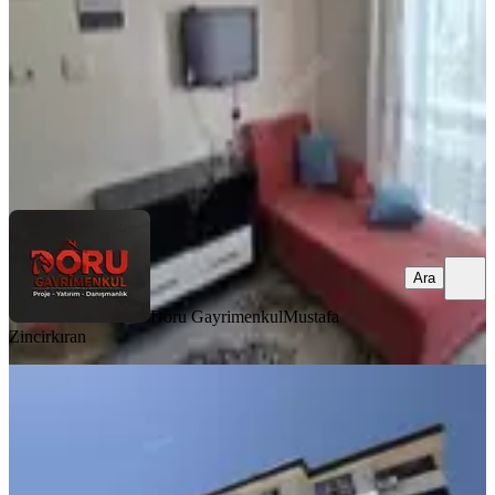
14.250 ₺
Doru Gayrimenkul
Mustafa Zincirkıran
Ara
Ara
Doru Gayrimenkul
Mustafa
Zincirkıran
MANZARALI
Yeni Rota'dan Alıç Sekisinde Kiralık
Geniş 2+1
Dulkadiroğlu, Bayazıtlı Mahallesi