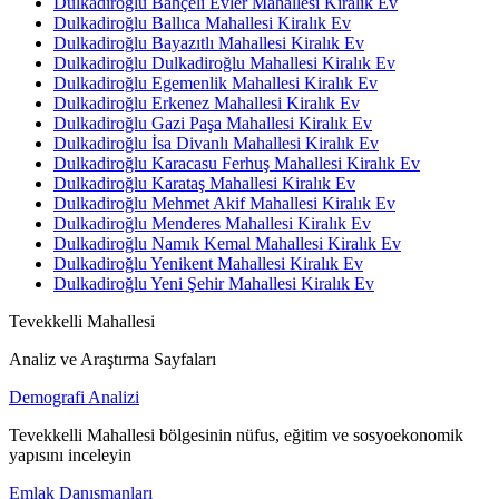
Dulkadiroğlu Bahçeli Evler Mahallesi Kiralık Ev
Dulkadiroğlu Ballıca Mahallesi Kiralık Ev
Dulkadiroğlu Bayazıtlı Mahallesi Kiralık Ev
Dulkadiroğlu Dulkadiroğlu Mahallesi Kiralık Ev
Dulkadiroğlu Egemenlik Mahallesi Kiralık Ev
Dulkadiroğlu Erkenez Mahallesi Kiralık Ev
Dulkadiroğlu Gazi Paşa Mahallesi Kiralık Ev
Dulkadiroğlu İsa Divanlı Mahallesi Kiralık Ev
Dulkadiroğlu Karacasu Ferhuş Mahallesi Kiralık Ev
Dulkadiroğlu Karataş Mahallesi Kiralık Ev
Dulkadiroğlu Mehmet Akif Mahallesi Kiralık Ev
Dulkadiroğlu Menderes Mahallesi Kiralık Ev
Dulkadiroğlu Namık Kemal Mahallesi Kiralık Ev
Dulkadiroğlu Yenikent Mahallesi Kiralık Ev
Dulkadiroğlu Yeni Şehir Mahallesi Kiralık Ev
Tevekkelli Mahallesi
Analiz ve Araştırma Sayfaları
Demografi Analizi
Tevekkelli Mahallesi bölgesinin nüfus, eğitim ve sosyoekonomik
yapısını inceleyin
Emlak Danışmanları