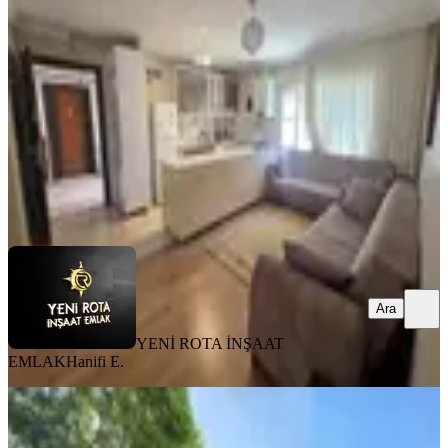
Dulkadiroğlu, Karataş Mahallesi
2+0
·
60 m²
·
Yüksek giriş
·
31.07.2026
15.000 ₺
YENİ ROTA İNŞAAT EMLAK
Hanifi E.
Ara
Ara
YENİ ROTA İNŞAAT
EMLAK
Hanifi E.
MANZARALI
Yeni Rota'dan Diş Hastanesi Civ.
Geniş 3+1 Kiralık Daire