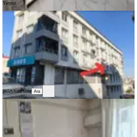
Yarpuz
YENİ
Sahibinden Kiralık 1+1
Dulkadiroğlu, Gazi Paşa Mahallesi
1+1
·
55 m²
·
2. Kat
·
03.08.2026
11.000 ₺
Süleyman tanır
Ara
Süleyman tanır
Ara
YENİ
Doru Gayrimenkulden Çarşı
Merkezde 1+1 Eşyalı Daire
Dulkadiroğlu, Egemenlik Mahallesi
1+1
·
55 m²
·
1. Kat
·
02.08.2026