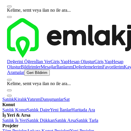
Kelime, semt veya ilan no ile ara...
Değerini Öğren
İlan Ver
Giriş Yap
Hesap Oluştur
Giriş Yap
Hesap
Oluştur
Bildirimler
Mesajlar
İlanlarım
Değerlemelerim
Favorilerim
Kayı
Aramalar
Geri Bildirim
Kelime, semt veya ilan no ile ara...
Satılık
Kiralık
Yatırım
Danışmanlar
Sat
Konut
Satılık Konut
Satılık Daire
Yeni İlanlar
Haritada Ara
İş Yeri & Arsa
Satılık İş Yeri
Satılık Dükkan
Satılık Arsa
Satılık Tarla
Projeler
Tüm Projeler
Ankara Konut Projeleri
Yeni Projeler