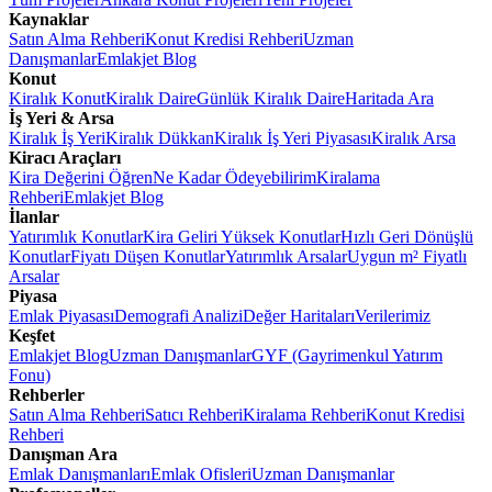
Kaynaklar
Satın Alma Rehberi
Konut Kredisi Rehberi
Uzman
Danışmanlar
Emlakjet Blog
Konut
Kiralık Konut
Kiralık Daire
Günlük Kiralık Daire
Haritada Ara
İş Yeri & Arsa
Kiralık İş Yeri
Kiralık Dükkan
Kiralık İş Yeri Piyasası
Kiralık Arsa
Kiracı Araçları
Kira Değerini Öğren
Ne Kadar Ödeyebilirim
Kiralama
Rehberi
Emlakjet Blog
İlanlar
Yatırımlık Konutlar
Kira Geliri Yüksek Konutlar
Hızlı Geri Dönüşlü
Konutlar
Fiyatı Düşen Konutlar
Yatırımlık Arsalar
Uygun m² Fiyatlı
Arsalar
Piyasa
Emlak Piyasası
Demografi Analizi
Değer Haritaları
Verilerimiz
Keşfet
Emlakjet Blog
Uzman Danışmanlar
GYF (Gayrimenkul Yatırım
Fonu)
Rehberler
Satın Alma Rehberi
Satıcı Rehberi
Kiralama Rehberi
Konut Kredisi
Rehberi
Danışman Ara
Emlak Danışmanları
Emlak Ofisleri
Uzman Danışmanlar