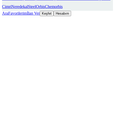
Cimri
Neredekal
SteelOrbis
Chemorbis
Ara
Favorilerim
İlan Ver
Keşfet
Hesabım