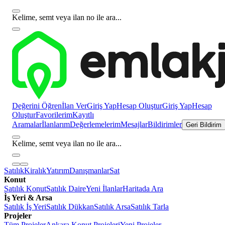
Kelime, semt veya ilan no ile ara...
Değerini Öğren
İlan Ver
Giriş Yap
Hesap Oluştur
Giriş Yap
Hesap
Oluştur
Favorilerim
Kayıtlı
Aramalar
İlanlarım
Değerlemelerim
Mesajlar
Bildirimler
Geri Bildirim
Kelime, semt veya ilan no ile ara...
Satılık
Kiralık
Yatırım
Danışmanlar
Sat
Konut
Satılık Konut
Satılık Daire
Yeni İlanlar
Haritada Ara
İş Yeri & Arsa
Satılık İş Yeri
Satılık Dükkan
Satılık Arsa
Satılık Tarla
Projeler
Tüm Projeler
Ankara Konut Projeleri
Yeni Projeler