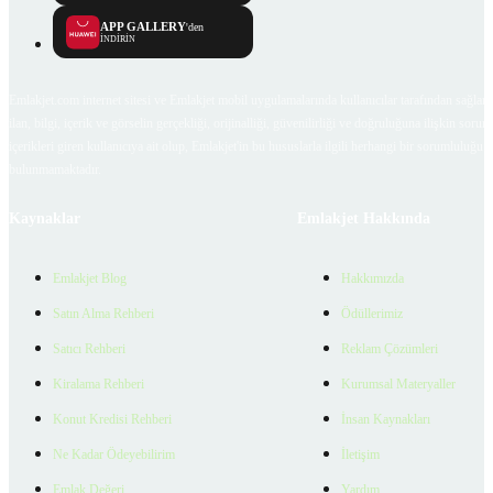
APP GALLERY
'den
İNDİRİN
Emlakjet.com internet sitesi ve Emlakjet mobil uygulamalarında kullanıcılar tarafından sağlana
ilan, bilgi, içerik ve görselin gerçekliği, orijinalliği, güvenilirliği ve doğruluğuna ilişkin soru
içerikleri giren kullanıcıya ait olup, Emlakjet'in bu hususlarla ilgili herhangi bir sorumluluğu
bulunmamaktadır.
Kaynaklar
Emlakjet Hakkında
Emlakjet Blog
Hakkımızda
Satın Alma Rehberi
Ödüllerimiz
Satıcı Rehberi
Reklam Çözümleri
Kiralama Rehberi
Kurumsal Materyaller
Konut Kredisi Rehberi
İnsan Kaynakları
Ne Kadar Ödeyebilirim
İletişim
Emlak Değeri
Yardım