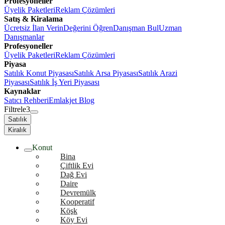
Profesyoneller
Üyelik Paketleri
Reklam Çözümleri
Satış & Kiralama
Ücretsiz İlan Verin
Değerini Öğren
Danışman Bul
Uzman
Danışmanlar
Profesyoneller
Üyelik Paketleri
Reklam Çözümleri
Piyasa
Satılık Konut Piyasası
Satılık Arsa Piyasası
Satılık Arazi
Piyasası
Satılık İş Yeri Piyasası
Kaynaklar
Satıcı Rehberi
Emlakjet Blog
Filtrele
3
Satılık
Kiralık
Konut
Bina
Çiftlik Evi
Dağ Evi
Daire
Devremülk
Kooperatif
Köşk
Köy Evi