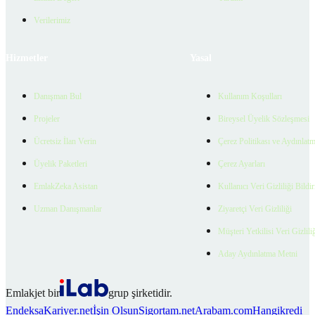
Verilerimiz
Hizmetler
Yasal
Danışman Bul
Kullanım Koşulları
Projeler
Bireysel Üyelik Sözleşmesi
Ücretsiz İlan Verin
Çerez Politikası ve Aydınlat
Üyelik Paketleri
Çerez Ayarları
EmlakZeka Asistan
Kullanıcı Veri Gizliliği Bildi
Uzman Danışmanlar
Ziyaretçi Veri Gizliliği
Müşteri Yetkilisi Veri Gizlili
Aday Aydınlatma Metni
Emlakjet bir
grup şirketidir.
Endeksa
Kariyer.net
İşin Olsun
Sigortam.net
Arabam.com
Hangikredi