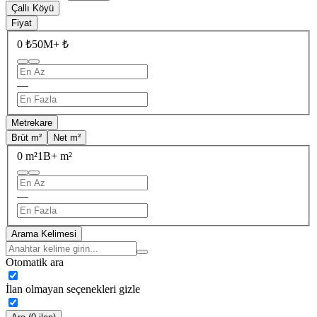
Çallı Köyü
Fiyat
0 ₺
50M+ ₺
—
Metrekare
Brüt m²
Net m²
0 m²
1B+ m²
—
Arama Kelimesi
Otomatik ara
İlan olmayan seçenekleri gizle