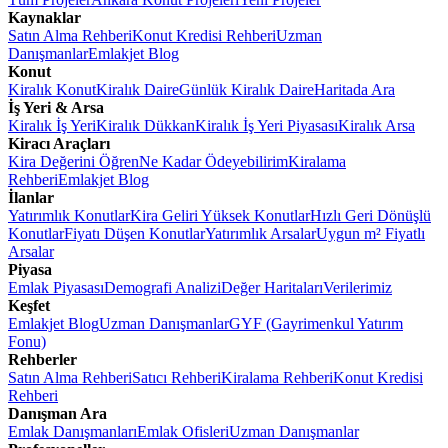
Kaynaklar
Satın Alma Rehberi
Konut Kredisi Rehberi
Uzman
Danışmanlar
Emlakjet Blog
Konut
Kiralık Konut
Kiralık Daire
Günlük Kiralık Daire
Haritada Ara
İş Yeri & Arsa
Kiralık İş Yeri
Kiralık Dükkan
Kiralık İş Yeri Piyasası
Kiralık Arsa
Kiracı Araçları
Kira Değerini Öğren
Ne Kadar Ödeyebilirim
Kiralama
Rehberi
Emlakjet Blog
İlanlar
Yatırımlık Konutlar
Kira Geliri Yüksek Konutlar
Hızlı Geri Dönüşlü
Konutlar
Fiyatı Düşen Konutlar
Yatırımlık Arsalar
Uygun m² Fiyatlı
Arsalar
Piyasa
Emlak Piyasası
Demografi Analizi
Değer Haritaları
Verilerimiz
Keşfet
Emlakjet Blog
Uzman Danışmanlar
GYF (Gayrimenkul Yatırım
Fonu)
Rehberler
Satın Alma Rehberi
Satıcı Rehberi
Kiralama Rehberi
Konut Kredisi
Rehberi
Danışman Ara
Emlak Danışmanları
Emlak Ofisleri
Uzman Danışmanlar