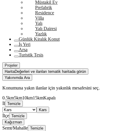
Müstakil Ev
Prefabrik
Residence
Villa
Yalı
Yalı Dairesi
Yazlık
Günlük Kiralık Konut
İş Yeri
Arsa
Turistik Tesis
Projeler
Harita
Değerleri ve ilanları tematik haritada görün
Yakınımda Ara
Konumuna yakın ilanlar için yakınlık mesafesini seç.
0.5km
5km
10km
15km
Kapalı
İl
Temizle
Kars
İlçe
Temizle
Kağızman
Semt/Mahalle
Temizle