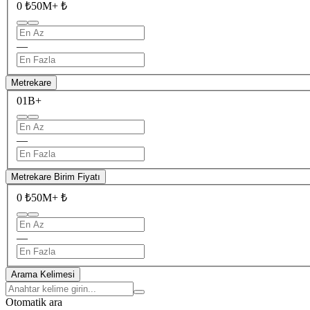
0 ₺
50M+ ₺
—
Metrekare
0
1B+
—
Metrekare Birim Fiyatı
0 ₺
50M+ ₺
—
Arama Kelimesi
Otomatik ara