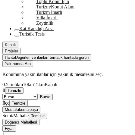
Toplu Konut İçin
Turizm/Konut Alanı
Turizm İmarlı
Villa İmarlı
Zeytinlik
Kat Karşılığı Arsa
Turistik Tesis
Kiralık
Projeler
Harita
Değerleri ve ilanları tematik haritada görün
Yakınımda Ara
Konumuna yakın ilanlar için yakınlık mesafesini seç.
0.5km
5km
10km
15km
Kapalı
İl
Temizle
Bursa
İlçe
Temizle
Mustafakemalpaşa
Semt/Mahalle
Temizle
Doğancı Mahallesi
Fiyat