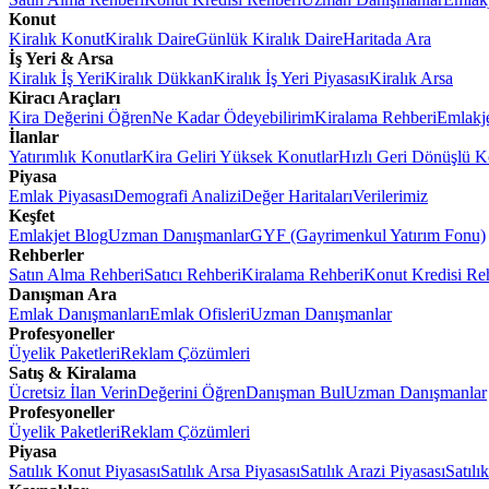
Konut
Kiralık Konut
Kiralık Daire
Günlük Kiralık Daire
Haritada Ara
İş Yeri & Arsa
Kiralık İş Yeri
Kiralık Dükkan
Kiralık İş Yeri Piyasası
Kiralık Arsa
Kiracı Araçları
Kira Değerini Öğren
Ne Kadar Ödeyebilirim
Kiralama Rehberi
Emlakj
İlanlar
Yatırımlık Konutlar
Kira Geliri Yüksek Konutlar
Hızlı Geri Dönüşlü K
Piyasa
Emlak Piyasası
Demografi Analizi
Değer Haritaları
Verilerimiz
Keşfet
Emlakjet Blog
Uzman Danışmanlar
GYF (Gayrimenkul Yatırım Fonu)
Rehberler
Satın Alma Rehberi
Satıcı Rehberi
Kiralama Rehberi
Konut Kredisi Re
Danışman Ara
Emlak Danışmanları
Emlak Ofisleri
Uzman Danışmanlar
Profesyoneller
Üyelik Paketleri
Reklam Çözümleri
Satış & Kiralama
Ücretsiz İlan Verin
Değerini Öğren
Danışman Bul
Uzman Danışmanlar
Profesyoneller
Üyelik Paketleri
Reklam Çözümleri
Piyasa
Satılık Konut Piyasası
Satılık Arsa Piyasası
Satılık Arazi Piyasası
Satılı