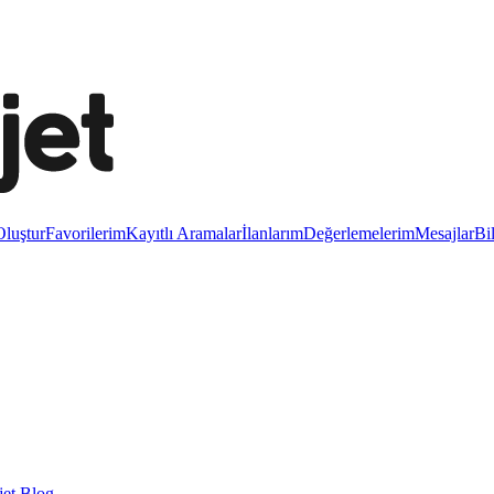
luştur
Favorilerim
Kayıtlı Aramalar
İlanlarım
Değerlemelerim
Mesajlar
Bi
et Blog