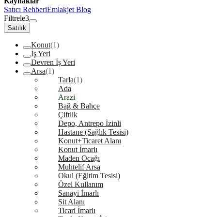
Kaynaklar
Satıcı Rehberi
Emlakjet Blog
Filtrele
3
Satılık
Konut
(1)
İş Yeri
Devren İş Yeri
Arsa
(1)
Tarla
(1)
Ada
Arazi
Bağ & Bahçe
Çiftlik
Depo, Antrepo İzinli
Hastane (Sağlık Tesisi)
Konut+Ticaret Alanı
Konut İmarlı
Maden Ocağı
Muhtelif Arsa
Okul (Eğitim Tesisi)
Özel Kullanım
Sanayi İmarlı
Sit Alanı
Ticari İmarlı