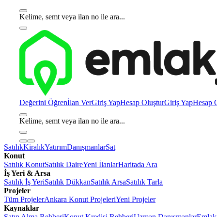
Kelime, semt veya ilan no ile ara...
Değerini Öğren
İlan Ver
Giriş Yap
Hesap Oluştur
Giriş Yap
Hesap O
Kelime, semt veya ilan no ile ara...
Satılık
Kiralık
Yatırım
Danışmanlar
Sat
Konut
Satılık Konut
Satılık Daire
Yeni İlanlar
Haritada Ara
İş Yeri & Arsa
Satılık İş Yeri
Satılık Dükkan
Satılık Arsa
Satılık Tarla
Projeler
Tüm Projeler
Ankara Konut Projeleri
Yeni Projeler
Kaynaklar
Satın Alma Rehberi
Konut Kredisi Rehberi
Uzman Danışmanlar
Emlakj