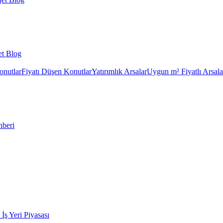
et Blog
onutlar
Fiyatı Düşen Konutlar
Yatırımlık Arsalar
Uygun m² Fiyatlı Arsala
hberi
k İş Yeri Piyasası