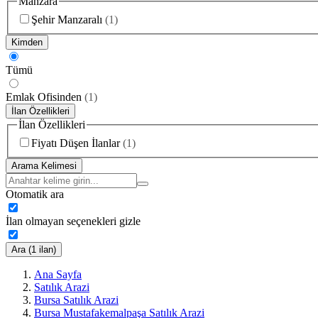
Manzara
Şehir Manzaralı
(
1
)
Kimden
Tümü
Emlak Ofisinden
(
1
)
İlan Özellikleri
İlan Özellikleri
Fiyatı Düşen İlanlar
(
1
)
Arama Kelimesi
Otomatik ara
İlan olmayan seçenekleri gizle
Ara (1 ilan)
Ana Sayfa
Satılık Arazi
Bursa Satılık Arazi
Bursa Mustafakemalpaşa Satılık Arazi