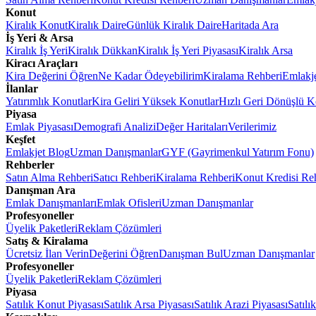
Konut
Kiralık Konut
Kiralık Daire
Günlük Kiralık Daire
Haritada Ara
İş Yeri & Arsa
Kiralık İş Yeri
Kiralık Dükkan
Kiralık İş Yeri Piyasası
Kiralık Arsa
Kiracı Araçları
Kira Değerini Öğren
Ne Kadar Ödeyebilirim
Kiralama Rehberi
Emlakj
İlanlar
Yatırımlık Konutlar
Kira Geliri Yüksek Konutlar
Hızlı Geri Dönüşlü K
Piyasa
Emlak Piyasası
Demografi Analizi
Değer Haritaları
Verilerimiz
Keşfet
Emlakjet Blog
Uzman Danışmanlar
GYF (Gayrimenkul Yatırım Fonu)
Rehberler
Satın Alma Rehberi
Satıcı Rehberi
Kiralama Rehberi
Konut Kredisi Re
Danışman Ara
Emlak Danışmanları
Emlak Ofisleri
Uzman Danışmanlar
Profesyoneller
Üyelik Paketleri
Reklam Çözümleri
Satış & Kiralama
Ücretsiz İlan Verin
Değerini Öğren
Danışman Bul
Uzman Danışmanlar
Profesyoneller
Üyelik Paketleri
Reklam Çözümleri
Piyasa
Satılık Konut Piyasası
Satılık Arsa Piyasası
Satılık Arazi Piyasası
Satılı