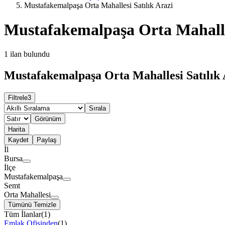
Mustafakemalpaşa Orta Mahallesi Satılık Arazi
Mustafakemalpaşa Orta Mahalles
1
ilan bulundu
Mustafakemalpaşa Orta Mahallesi Satılık A
Filtrele
3
Sırala
Görünüm
Harita
Kaydet
Paylaş
İl
Bursa
İlçe
Mustafakemalpaşa
Semt
Orta Mahallesi
Tümünü Temizle
Tüm İlanlar
(
1
)
Emlak Ofisinden
(
1
)