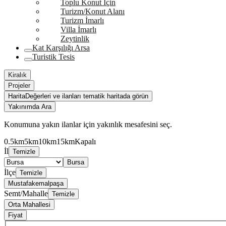
Toplu Konut İçin
Turizm/Konut Alanı
Turizm İmarlı
Villa İmarlı
Zeytinlik
Kat Karşılığı Arsa
Turistik Tesis
Kiralık
Projeler
Harita
Değerleri ve ilanları tematik haritada görün
Yakınımda Ara
Konumuna yakın ilanlar için yakınlık mesafesini seç.
0.5km
5km
10km
15km
Kapalı
İl
Temizle
Bursa
İlçe
Temizle
Mustafakemalpaşa
Semt/Mahalle
Temizle
Orta Mahallesi
Fiyat