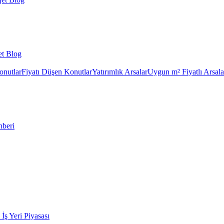
et Blog
onutlar
Fiyatı Düşen Konutlar
Yatırımlık Arsalar
Uygun m² Fiyatlı Arsala
hberi
k İş Yeri Piyasası