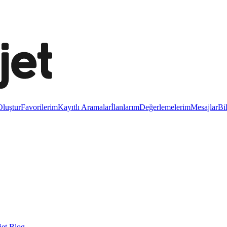
luştur
Favorilerim
Kayıtlı Aramalar
İlanlarım
Değerlemelerim
Mesajlar
Bi
et Blog