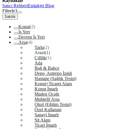
Kaynaklar
Satıcı Rehberi
Emlakjet Blog
Filtrele
3
Satılık
Konut
(2)
İş Yeri
Devren İş Yeri
Arsa
(4)
Tarla
(2)
Arazi
(1)
Çiftlik
(1)
Ada
Bağ & Bahçe
Depo, Antrepo İzinli
Hastane (Sağlık Tesisi)
Konut+Ticaret Alanı
Konut İmarlı
Maden Ocağı
Muhtelif Arsa
Okul (Eğitim Tesisi)
Özel Kullanım
Sanayi İmarlı
Sit Alanı
Ticari İmarlı