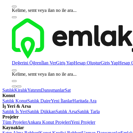
Kelime, semt veya ilan no ile ara...
Değerini Öğren
İlan Ver
Giriş Yap
Hesap Oluştur
Giriş Yap
Hesap O
Kelime, semt veya ilan no ile ara...
Satılık
Kiralık
Yatırım
Danışmanlar
Sat
Konut
Satılık Konut
Satılık Daire
Yeni İlanlar
Haritada Ara
İş Yeri & Arsa
Satılık İş Yeri
Satılık Dükkan
Satılık Arsa
Satılık Tarla
Projeler
Tüm Projeler
Ankara Konut Projeleri
Yeni Projeler
Kaynaklar
Satın Alma Rehberi
Konut Kredisi Rehberi
Uzman Danışmanlar
Emlakj