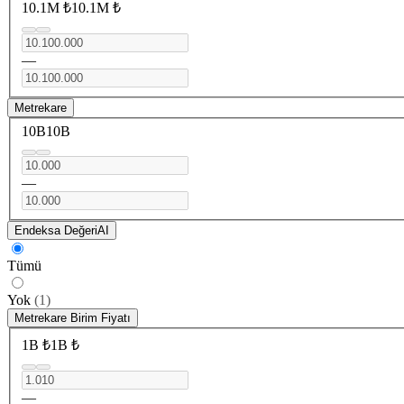
10.1M ₺
10.1M ₺
—
Metrekare
10B
10B
—
Endeksa Değeri
AI
Tümü
Yok
(
1
)
Metrekare Birim Fiyatı
1B ₺
1B ₺
—