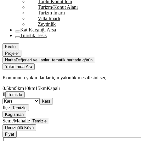
Toplu Konut İçin
Turizm/Konut Alanı
Turizm İmarlı
Villa İmarlı
Zeytinlik
Kat Karşılığı Arsa
Turistik Tesis
Kiralık
Projeler
Harita
Değerleri ve ilanları tematik haritada görün
Yakınımda Ara
Konumuna yakın ilanlar için yakınlık mesafesini seç.
0.5km
5km
10km
15km
Kapalı
İl
Temizle
Kars
İlçe
Temizle
Kağızman
Semt/Mahalle
Temizle
Denizgölü Köyü
Fiyat