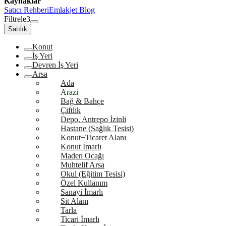
Kaynaklar
Satıcı Rehberi
Emlakjet Blog
Filtrele
3
Satılık
Konut
İş Yeri
Devren İş Yeri
Arsa
Ada
Arazi
Bağ & Bahçe
Çiftlik
Depo, Antrepo İzinli
Hastane (Sağlık Tesisi)
Konut+Ticaret Alanı
Konut İmarlı
Maden Ocağı
Muhtelif Arsa
Okul (Eğitim Tesisi)
Özel Kullanım
Sanayi İmarlı
Sit Alanı
Tarla
Ticari İmarlı