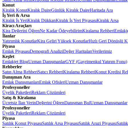
Konut
Kiralık Konut
Kiralık Daire
Günlük Kiralık Daire
Haritada Ara
İş Yeri & Arsa
Kiralık İş Yeri
Kiralık Dükkan
Kiralık İş Yeri Piyasası
Kiralık Arsa
Kiracı Araçları
Kira Değerini Öğren
Ne Kadar Ödeyebilirim
Kiralama Rehberi
Emlakj
İlanlar
Yatırımlık Konutlar
Kira Geliri Yüksek Konutlar
Hızlı Geri Dönüşlü K
Piyasa
Emlak Piyasası
Demografi Analizi
Değer Haritaları
Verilerimiz
Keşfet
Emlakjet Blog
Uzman Danışmanlar
GYF (Gayrimenkul Yatırım Fonu)
Rehberler
Satın Alma Rehberi
Satıcı Rehberi
Kiralama Rehberi
Konut Kredisi Re
Danışman Ara
Emlak Danışmanları
Emlak Ofisleri
Uzman Danışmanlar
Profesyoneller
Üyelik Paketleri
Reklam Çözümleri
Satış & Kiralama
Ücretsiz İlan Verin
Değerini Öğren
Danışman Bul
Uzman Danışmanlar
Profesyoneller
Üyelik Paketleri
Reklam Çözümleri
Piyasa
Satılık Konut Piyasası
Satılık Arsa Piyasası
Satılık Arazi Piyasası
Satılı