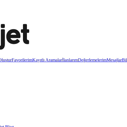
luştur
Favorilerim
Kayıtlı Aramalar
İlanlarım
Değerlemelerim
Mesajlar
Bi
et Blog