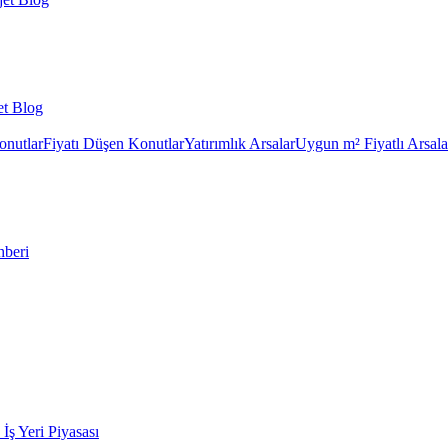
et Blog
onutlar
Fiyatı Düşen Konutlar
Yatırımlık Arsalar
Uygun m² Fiyatlı Arsala
hberi
k İş Yeri Piyasası