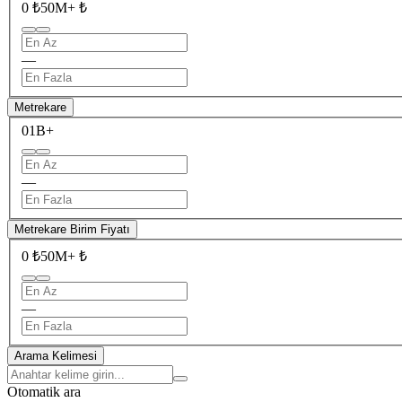
0 ₺
50M+ ₺
—
Metrekare
0
1B+
—
Metrekare Birim Fiyatı
0 ₺
50M+ ₺
—
Arama Kelimesi
Otomatik ara