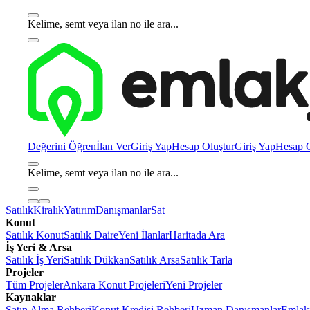
Kelime, semt veya ilan no ile ara...
Değerini Öğren
İlan Ver
Giriş Yap
Hesap Oluştur
Giriş Yap
Hesap O
Kelime, semt veya ilan no ile ara...
Satılık
Kiralık
Yatırım
Danışmanlar
Sat
Konut
Satılık Konut
Satılık Daire
Yeni İlanlar
Haritada Ara
İş Yeri & Arsa
Satılık İş Yeri
Satılık Dükkan
Satılık Arsa
Satılık Tarla
Projeler
Tüm Projeler
Ankara Konut Projeleri
Yeni Projeler
Kaynaklar
Satın Alma Rehberi
Konut Kredisi Rehberi
Uzman Danışmanlar
Emlakj