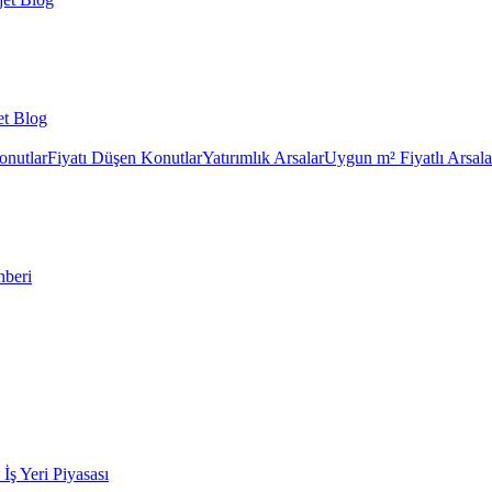
et Blog
onutlar
Fiyatı Düşen Konutlar
Yatırımlık Arsalar
Uygun m² Fiyatlı Arsala
hberi
k İş Yeri Piyasası