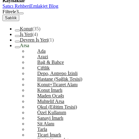
Kaynaklar
Satıcı Rehberi
Emlakjet Blog
Filtrele
3
Satılık
Konut
(35)
İş Yeri
(4)
Devren İş Yeri
(1)
Arsa
Ada
Arazi
Bağ & Bahçe
Çiftlik
Depo, Antrepo İzinli
Hastane (Sağlık Tesisi)
Konut+Ticaret Alanı
Konut İmarlı
Maden Ocağı
Muhtelif Arsa
Okul (Eğitim Tesisi)
Özel Kullanım
Sanayi İmarlı
Sit Alanı
Tarla
Ticari İmarlı