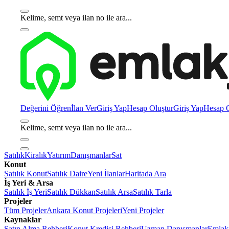
Kelime, semt veya ilan no ile ara...
Değerini Öğren
İlan Ver
Giriş Yap
Hesap Oluştur
Giriş Yap
Hesap O
Kelime, semt veya ilan no ile ara...
Satılık
Kiralık
Yatırım
Danışmanlar
Sat
Konut
Satılık Konut
Satılık Daire
Yeni İlanlar
Haritada Ara
İş Yeri & Arsa
Satılık İş Yeri
Satılık Dükkan
Satılık Arsa
Satılık Tarla
Projeler
Tüm Projeler
Ankara Konut Projeleri
Yeni Projeler
Kaynaklar
Satın Alma Rehberi
Konut Kredisi Rehberi
Uzman Danışmanlar
Emlakj