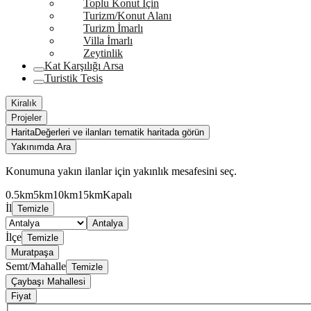
Toplu Konut İçin
Turizm/Konut Alanı
Turizm İmarlı
Villa İmarlı
Zeytinlik
Kat Karşılığı Arsa
Turistik Tesis
Kiralık
Projeler
Harita
Değerleri ve ilanları tematik haritada görün
Yakınımda Ara
Konumuna yakın ilanlar için yakınlık mesafesini seç.
0.5km
5km
10km
15km
Kapalı
İl
Temizle
Antalya
İlçe
Temizle
Muratpaşa
Semt/Mahalle
Temizle
Çaybaşı Mahallesi
Fiyat