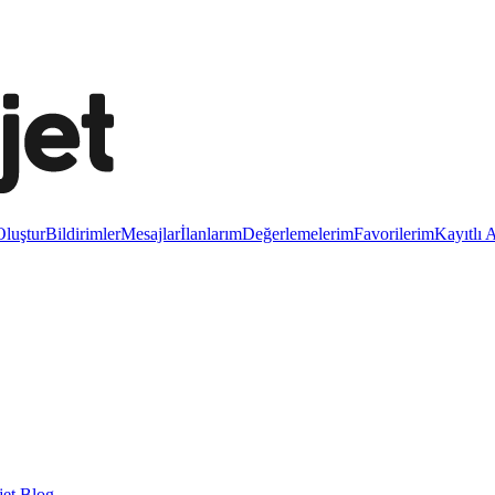
luştur
Bildirimler
Mesajlar
İlanlarım
Değerlemelerim
Favorilerim
Kayıtlı 
et Blog