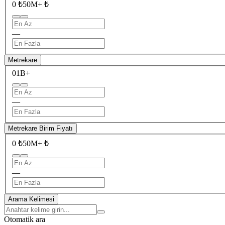
0 ₺
50M+ ₺
—
Metrekare
0
1B+
—
Metrekare Birim Fiyatı
0 ₺
50M+ ₺
—
Arama Kelimesi
Otomatik ara