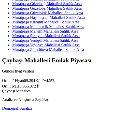
Muratpaşa Güzelbağ Mahallesi Satılık Arsa
Muratpaşa Güzeloba Mahallesi Satılık Arsa
Muratpaşa Güzeloluk Mahallesi Satılık Arsa
Muratpaşa Haşimişcan Mahallesi Satılık Arsa
Muratpaşa Kırcami Mahallesi Satılık Arsa
Muratpaşa Mehmetçik Mahallesi Satılık Arsa
Muratpaşa Meltem Mahallesi Satılık Arsa
Muratpaşa Şirinyalı Mahallesi Satılık Arsa
Muratpaşa Yenigöl Mahallesi Satılık Arsa
Muratpaşa Yeşilova Mahallesi Satılık Arsa
Muratpaşa Zümrütova Mahallesi Satılık Arsa
Çaybaşı Mahallesi Emlak Piyasası
Güncel fiyat verileri
Ort. m² Fiyatı
69.204 ₺/m²
+
4.5
%
Ort. Fiyat
13.356.372 ₺
Çaybaşı Mahallesi
Analiz ve Araştırma Sayfaları
Demografi Analizi