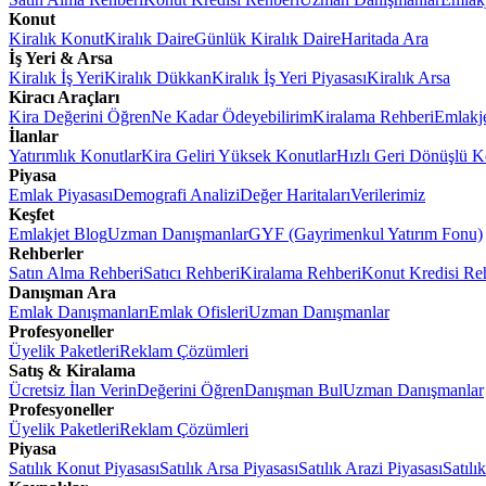
Konut
Kiralık Konut
Kiralık Daire
Günlük Kiralık Daire
Haritada Ara
İş Yeri & Arsa
Kiralık İş Yeri
Kiralık Dükkan
Kiralık İş Yeri Piyasası
Kiralık Arsa
Kiracı Araçları
Kira Değerini Öğren
Ne Kadar Ödeyebilirim
Kiralama Rehberi
Emlakj
İlanlar
Yatırımlık Konutlar
Kira Geliri Yüksek Konutlar
Hızlı Geri Dönüşlü K
Piyasa
Emlak Piyasası
Demografi Analizi
Değer Haritaları
Verilerimiz
Keşfet
Emlakjet Blog
Uzman Danışmanlar
GYF (Gayrimenkul Yatırım Fonu)
Rehberler
Satın Alma Rehberi
Satıcı Rehberi
Kiralama Rehberi
Konut Kredisi Re
Danışman Ara
Emlak Danışmanları
Emlak Ofisleri
Uzman Danışmanlar
Profesyoneller
Üyelik Paketleri
Reklam Çözümleri
Satış & Kiralama
Ücretsiz İlan Verin
Değerini Öğren
Danışman Bul
Uzman Danışmanlar
Profesyoneller
Üyelik Paketleri
Reklam Çözümleri
Piyasa
Satılık Konut Piyasası
Satılık Arsa Piyasası
Satılık Arazi Piyasası
Satılı