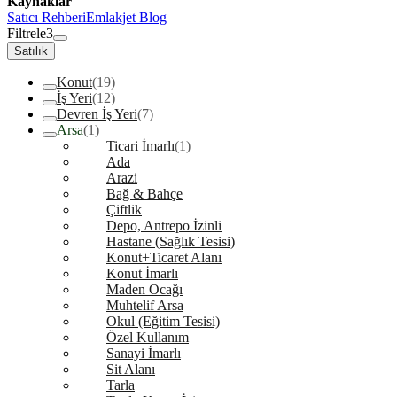
Kaynaklar
Satıcı Rehberi
Emlakjet Blog
Filtrele
3
Satılık
Konut
(19)
İş Yeri
(12)
Devren İş Yeri
(7)
Arsa
(1)
Ticari İmarlı
(1)
Ada
Arazi
Bağ & Bahçe
Çiftlik
Depo, Antrepo İzinli
Hastane (Sağlık Tesisi)
Konut+Ticaret Alanı
Konut İmarlı
Maden Ocağı
Muhtelif Arsa
Okul (Eğitim Tesisi)
Özel Kullanım
Sanayi İmarlı
Sit Alanı
Tarla