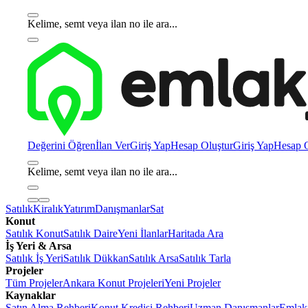
Kelime, semt veya ilan no ile ara...
Değerini Öğren
İlan Ver
Giriş Yap
Hesap Oluştur
Giriş Yap
Hesap O
Kelime, semt veya ilan no ile ara...
Satılık
Kiralık
Yatırım
Danışmanlar
Sat
Konut
Satılık Konut
Satılık Daire
Yeni İlanlar
Haritada Ara
İş Yeri & Arsa
Satılık İş Yeri
Satılık Dükkan
Satılık Arsa
Satılık Tarla
Projeler
Tüm Projeler
Ankara Konut Projeleri
Yeni Projeler
Kaynaklar
Satın Alma Rehberi
Konut Kredisi Rehberi
Uzman Danışmanlar
Emlakj