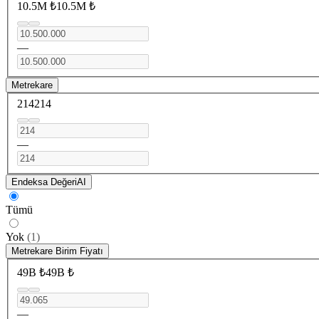
10.5M ₺
10.5M ₺
—
Metrekare
214
214
—
Endeksa Değeri
AI
Tümü
Yok
(
1
)
Metrekare Birim Fiyatı
49B ₺
49B ₺
—