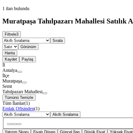
1
ilan bulundu
Muratpaşa Tahılpazarı Mahallesi Satılık A
Filtrele
3
Sırala
Görünüm
Harita
Kaydet
Paylaş
İl
Antalya
İlçe
Muratpaşa
Semt
Tahılpazarı Mahallesi
Tümünü Temizle
Tüm İlanlar
(
1
)
Emlak Ofisinden
(
1
)
Akıllı Sıralama
Yatırım Skoru
Fiyatı Düşen
Güncel İlan
Düşük Fiyat
Yüksek Fiyat