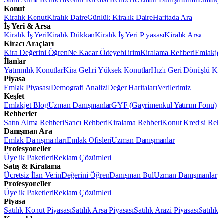
Konut
Kiralık Konut
Kiralık Daire
Günlük Kiralık Daire
Haritada Ara
İş Yeri & Arsa
Kiralık İş Yeri
Kiralık Dükkan
Kiralık İş Yeri Piyasası
Kiralık Arsa
Kiracı Araçları
Kira Değerini Öğren
Ne Kadar Ödeyebilirim
Kiralama Rehberi
Emlakj
İlanlar
Yatırımlık Konutlar
Kira Geliri Yüksek Konutlar
Hızlı Geri Dönüşlü K
Piyasa
Emlak Piyasası
Demografi Analizi
Değer Haritaları
Verilerimiz
Keşfet
Emlakjet Blog
Uzman Danışmanlar
GYF (Gayrimenkul Yatırım Fonu)
Rehberler
Satın Alma Rehberi
Satıcı Rehberi
Kiralama Rehberi
Konut Kredisi Re
Danışman Ara
Emlak Danışmanları
Emlak Ofisleri
Uzman Danışmanlar
Profesyoneller
Üyelik Paketleri
Reklam Çözümleri
Satış & Kiralama
Ücretsiz İlan Verin
Değerini Öğren
Danışman Bul
Uzman Danışmanlar
Profesyoneller
Üyelik Paketleri
Reklam Çözümleri
Piyasa
Satılık Konut Piyasası
Satılık Arsa Piyasası
Satılık Arazi Piyasası
Satılı