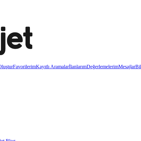
luştur
Favorilerim
Kayıtlı Aramalar
İlanlarım
Değerlemelerim
Mesajlar
Bi
et Blog