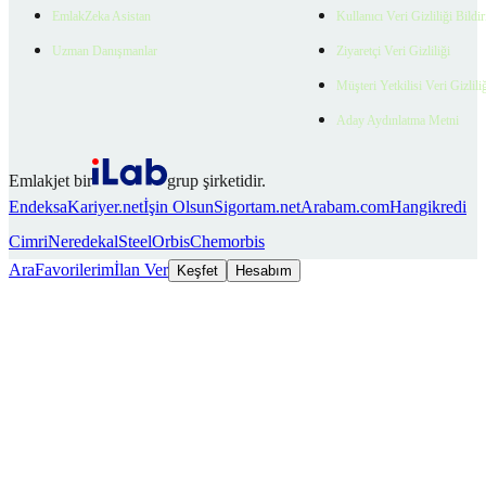
EmlakZeka Asistan
Kullanıcı Veri Gizliliği Bildi
Uzman Danışmanlar
Ziyaretçi Veri Gizliliği
Müşteri Yetkilisi Veri Gizlili
Aday Aydınlatma Metni
Emlakjet bir
grup şirketidir.
Endeksa
Kariyer.net
İşin Olsun
Sigortam.net
Arabam.com
Hangikredi
Cimri
Neredekal
SteelOrbis
Chemorbis
Ara
Favorilerim
İlan Ver
Keşfet
Hesabım