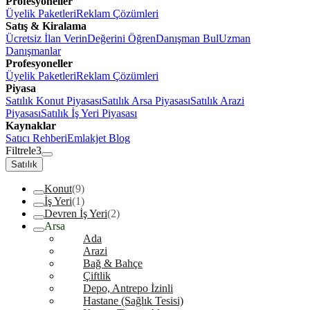
Profesyoneller
Üyelik Paketleri
Reklam Çözümleri
Satış & Kiralama
Ücretsiz İlan Verin
Değerini Öğren
Danışman Bul
Uzman
Danışmanlar
Profesyoneller
Üyelik Paketleri
Reklam Çözümleri
Piyasa
Satılık Konut Piyasası
Satılık Arsa Piyasası
Satılık Arazi
Piyasası
Satılık İş Yeri Piyasası
Kaynaklar
Satıcı Rehberi
Emlakjet Blog
Filtrele
3
Satılık
Konut
(9)
İş Yeri
(1)
Devren İş Yeri
(2)
Arsa
Ada
Arazi
Bağ & Bahçe
Çiftlik
Depo, Antrepo İzinli
Hastane (Sağlık Tesisi)