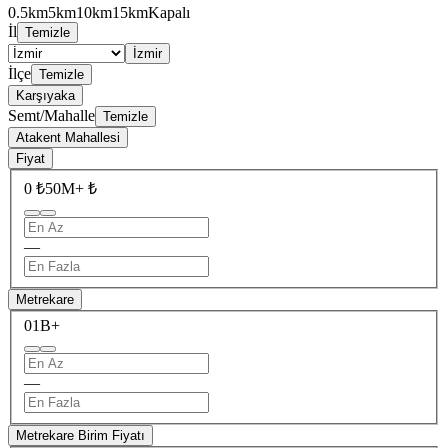
0.5km
5km
10km
15km
Kapalı
İl
Temizle
İzmir
İlçe
Temizle
Karşıyaka
Semt/Mahalle
Temizle
Atakent Mahallesi
Fiyat
0 ₺
50M+ ₺
—
Metrekare
0
1B+
—
Metrekare Birim Fiyatı