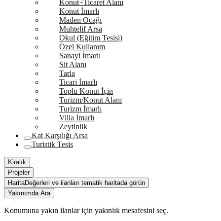
Konut+Ticaret Alanı
Konut İmarlı
Maden Ocağı
Muhtelif Arsa
Okul (Eğitim Tesisi)
Özel Kullanım
Sanayi İmarlı
Sit Alanı
Tarla
Ticari İmarlı
Toplu Konut İçin
Turizm/Konut Alanı
Turizm İmarlı
Villa İmarlı
Zeytinlik
Kat Karşılığı Arsa
Turistik Tesis
Kiralık
Projeler
Harita
Değerleri ve ilanları tematik haritada görün
Yakınımda Ara
Konumuna yakın ilanlar için yakınlık mesafesini seç.