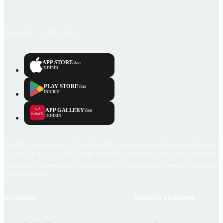
Emlakjet © 2006-2026
APP STORE
'dan
İNDİRİN
PLAY STORE
'dan
İNDİRİN
APP GALLERY
'den
İNDİRİN
Emlakjet.com internet sitesi ve Emlakjet mobil uygulamalarında kullanıcılar tarafından sağlana
ilan, bilgi, içerik ve görselin gerçekliği, orijinalliği, güvenilirliği ve doğruluğuna ilişkin soru
içerikleri giren kullanıcıya ait olup, Emlakjet'in bu hususlarla ilgili herhangi bir sorumluluğu
bulunmamaktadır.
Kaynaklar
Emlakjet Hakkında