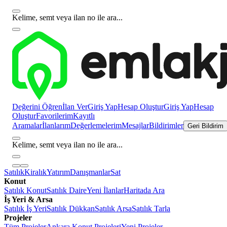
Kelime, semt veya ilan no ile ara...
Değerini Öğren
İlan Ver
Giriş Yap
Hesap Oluştur
Giriş Yap
Hesap
Oluştur
Favorilerim
Kayıtlı
Aramalar
İlanlarım
Değerlemelerim
Mesajlar
Bildirimler
Geri Bildirim
Kelime, semt veya ilan no ile ara...
Satılık
Kiralık
Yatırım
Danışmanlar
Sat
Konut
Satılık Konut
Satılık Daire
Yeni İlanlar
Haritada Ara
İş Yeri & Arsa
Satılık İş Yeri
Satılık Dükkan
Satılık Arsa
Satılık Tarla
Projeler
Tüm Projeler
Ankara Konut Projeleri
Yeni Projeler