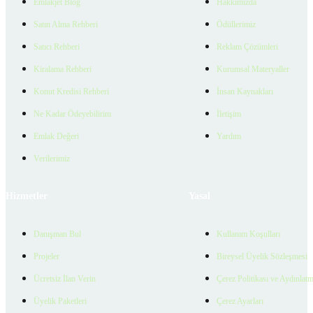
Emlakjet Blog
Hakkımızda
Satın Alma Rehberi
Ödüllerimiz
Satıcı Rehberi
Reklam Çözümleri
Kiralama Rehberi
Kurumsal Materyaller
Konut Kredisi Rehberi
İnsan Kaynakları
Ne Kadar Ödeyebilirim
İletişim
Emlak Değeri
Yardım
Verilerimiz
Hizmetler
Yasal
Danışman Bul
Kullanım Koşulları
Projeler
Bireysel Üyelik Sözleşmesi
Ücretsiz İlan Verin
Çerez Politikası ve Aydınlat
Üyelik Paketleri
Çerez Ayarları