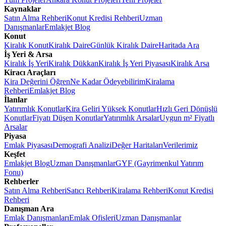
Kaynaklar
Satın Alma Rehberi
Konut Kredisi Rehberi
Uzman
Danışmanlar
Emlakjet Blog
Konut
Kiralık Konut
Kiralık Daire
Günlük Kiralık Daire
Haritada Ara
İş Yeri & Arsa
Kiralık İş Yeri
Kiralık Dükkan
Kiralık İş Yeri Piyasası
Kiralık Arsa
Kiracı Araçları
Kira Değerini Öğren
Ne Kadar Ödeyebilirim
Kiralama
Rehberi
Emlakjet Blog
İlanlar
Yatırımlık Konutlar
Kira Geliri Yüksek Konutlar
Hızlı Geri Dönüşlü
Konutlar
Fiyatı Düşen Konutlar
Yatırımlık Arsalar
Uygun m² Fiyatlı
Arsalar
Piyasa
Emlak Piyasası
Demografi Analizi
Değer Haritaları
Verilerimiz
Keşfet
Emlakjet Blog
Uzman Danışmanlar
GYF (Gayrimenkul Yatırım
Fonu)
Rehberler
Satın Alma Rehberi
Satıcı Rehberi
Kiralama Rehberi
Konut Kredisi
Rehberi
Danışman Ara
Emlak Danışmanları
Emlak Ofisleri
Uzman Danışmanlar