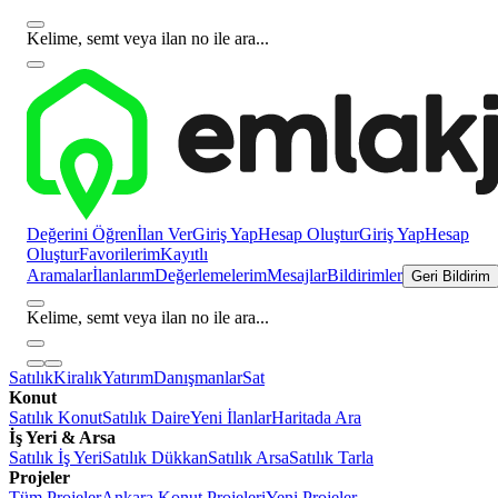
Kelime, semt veya ilan no ile ara...
Değerini Öğren
İlan Ver
Giriş Yap
Hesap Oluştur
Giriş Yap
Hesap
Oluştur
Favorilerim
Kayıtlı
Aramalar
İlanlarım
Değerlemelerim
Mesajlar
Bildirimler
Geri Bildirim
Kelime, semt veya ilan no ile ara...
Satılık
Kiralık
Yatırım
Danışmanlar
Sat
Konut
Satılık Konut
Satılık Daire
Yeni İlanlar
Haritada Ara
İş Yeri & Arsa
Satılık İş Yeri
Satılık Dükkan
Satılık Arsa
Satılık Tarla
Projeler
Tüm Projeler
Ankara Konut Projeleri
Yeni Projeler