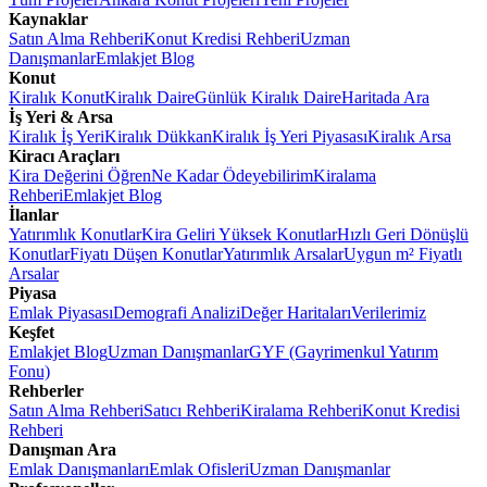
Kaynaklar
Satın Alma Rehberi
Konut Kredisi Rehberi
Uzman
Danışmanlar
Emlakjet Blog
Konut
Kiralık Konut
Kiralık Daire
Günlük Kiralık Daire
Haritada Ara
İş Yeri & Arsa
Kiralık İş Yeri
Kiralık Dükkan
Kiralık İş Yeri Piyasası
Kiralık Arsa
Kiracı Araçları
Kira Değerini Öğren
Ne Kadar Ödeyebilirim
Kiralama
Rehberi
Emlakjet Blog
İlanlar
Yatırımlık Konutlar
Kira Geliri Yüksek Konutlar
Hızlı Geri Dönüşlü
Konutlar
Fiyatı Düşen Konutlar
Yatırımlık Arsalar
Uygun m² Fiyatlı
Arsalar
Piyasa
Emlak Piyasası
Demografi Analizi
Değer Haritaları
Verilerimiz
Keşfet
Emlakjet Blog
Uzman Danışmanlar
GYF (Gayrimenkul Yatırım
Fonu)
Rehberler
Satın Alma Rehberi
Satıcı Rehberi
Kiralama Rehberi
Konut Kredisi
Rehberi
Danışman Ara
Emlak Danışmanları
Emlak Ofisleri
Uzman Danışmanlar