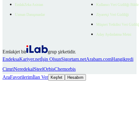
EmlakZeka Asistan
Kullanıcı Veri Gizliliği Bildi
Uzman Danışmanlar
Ziyaretçi Veri Gizliliği
Müşteri Yetkilisi Veri Gizlili
Aday Aydınlatma Metni
Emlakjet bir
grup şirketidir.
Endeksa
Kariyer.net
İşin Olsun
Sigortam.net
Arabam.com
Hangikredi
Cimri
Neredekal
SteelOrbis
Chemorbis
Ara
Favorilerim
İlan Ver
Keşfet
Hesabım