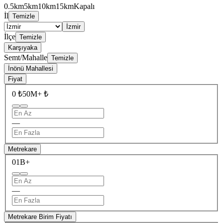
0.5km
5km
10km
15km
Kapalı
İl
Temizle
İzmir
İlçe
Temizle
Karşıyaka
Semt/Mahalle
Temizle
İnönü Mahallesi
Fiyat
0 ₺
50M+ ₺
—
Metrekare
0
1B+
—
Metrekare Birim Fiyatı