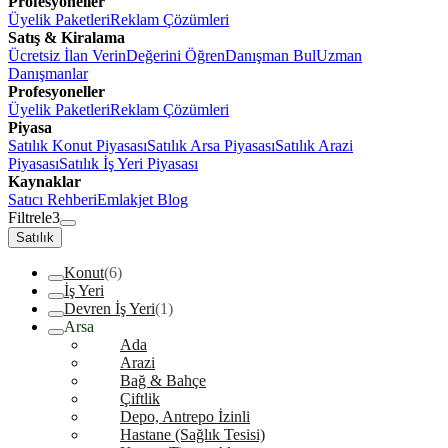
Profesyoneller
Üyelik Paketleri
Reklam Çözümleri
Satış & Kiralama
Ücretsiz İlan Verin
Değerini Öğren
Danışman Bul
Uzman
Danışmanlar
Profesyoneller
Üyelik Paketleri
Reklam Çözümleri
Piyasa
Satılık Konut Piyasası
Satılık Arsa Piyasası
Satılık Arazi
Piyasası
Satılık İş Yeri Piyasası
Kaynaklar
Satıcı Rehberi
Emlakjet Blog
Filtrele
3
Satılık
Konut
(6)
İş Yeri
Devren İş Yeri
(1)
Arsa
Ada
Arazi
Bağ & Bahçe
Çiftlik
Depo, Antrepo İzinli
Hastane (Sağlık Tesisi)