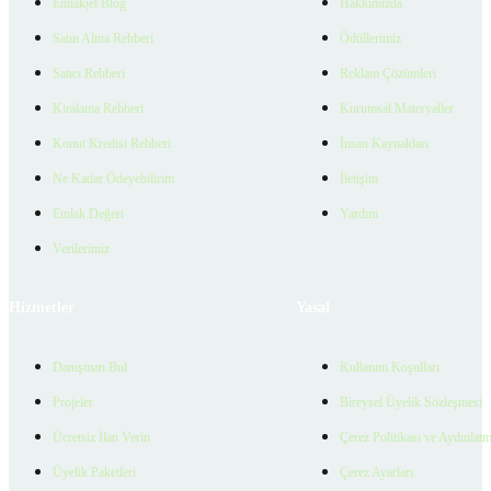
Emlakjet Blog
Hakkımızda
Satın Alma Rehberi
Ödüllerimiz
Satıcı Rehberi
Reklam Çözümleri
Kiralama Rehberi
Kurumsal Materyaller
Konut Kredisi Rehberi
İnsan Kaynakları
Ne Kadar Ödeyebilirim
İletişim
Emlak Değeri
Yardım
Verilerimiz
Hizmetler
Yasal
Danışman Bul
Kullanım Koşulları
Projeler
Bireysel Üyelik Sözleşmesi
Ücretsiz İlan Verin
Çerez Politikası ve Aydınlat
Üyelik Paketleri
Çerez Ayarları