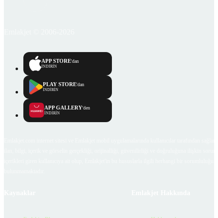
Emlakjet © 2006-2026
APP STORE
'dan
İNDİRİN
PLAY STORE
'dan
İNDİRİN
APP GALLERY
'den
İNDİRİN
Emlakjet.com internet sitesi ve Emlakjet mobil uygulamalarında kullanıcılar tarafından sağlana
ilan, bilgi, içerik ve görselin gerçekliği, orijinalliği, güvenilirliği ve doğruluğuna ilişkin soru
içerikleri giren kullanıcıya ait olup, Emlakjet'in bu hususlarla ilgili herhangi bir sorumluluğu
bulunmamaktadır.
Kaynaklar
Emlakjet Hakkında