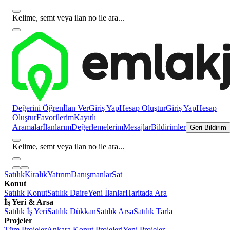
Kelime, semt veya ilan no ile ara...
Değerini Öğren
İlan Ver
Giriş Yap
Hesap Oluştur
Giriş Yap
Hesap
Oluştur
Favorilerim
Kayıtlı
Aramalar
İlanlarım
Değerlemelerim
Mesajlar
Bildirimler
Geri Bildirim
Kelime, semt veya ilan no ile ara...
Satılık
Kiralık
Yatırım
Danışmanlar
Sat
Konut
Satılık Konut
Satılık Daire
Yeni İlanlar
Haritada Ara
İş Yeri & Arsa
Satılık İş Yeri
Satılık Dükkan
Satılık Arsa
Satılık Tarla
Projeler
Tüm Projeler
Ankara Konut Projeleri
Yeni Projeler