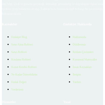
ilan, bilgi, içerik ve görselin gerçekliği, orijinalliği, güvenilirliği ve doğruluğuna ilişkin soru
içerikleri giren kullanıcıya ait olup, Emlakjet'in bu hususlarla ilgili herhangi bir sorumluluğu
bulunmamaktadır.
Kaynaklar
Emlakjet Hakkında
Emlakjet Blog
Hakkımızda
Satın Alma Rehberi
Ödüllerimiz
Satıcı Rehberi
Reklam Çözümleri
Kiralama Rehberi
Kurumsal Materyaller
Konut Kredisi Rehberi
İnsan Kaynakları
Ne Kadar Ödeyebilirim
İletişim
Emlak Değeri
Yardım
Verilerimiz
Hizmetler
Yasal