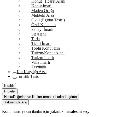
Konut+Ticaret Alanı
Konut İmarlı
Maden Ocağı
Muhtelif Arsa
Okul (Eğitim Tesisi)
Özel Kullanım
Sanayi İmarlı
Sit Alanı
Tarla
Ticari İmarlı
Toplu Konut İçin
Turizm/Konut Alanı
Turizm İmarlı
Villa İmarlı
Zeytinlik
Kat Karşılığı Arsa
Turistik Tesis
Kiralık
Projeler
Harita
Değerleri ve ilanları tematik haritada görün
Yakınımda Ara
Konumuna yakın ilanlar için yakınlık mesafesini seç.