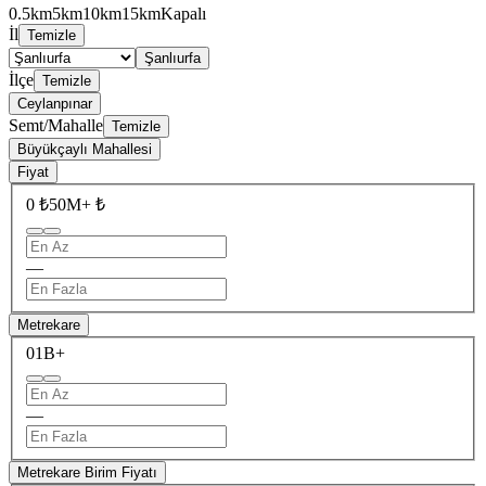
0.5km
5km
10km
15km
Kapalı
İl
Temizle
Şanlıurfa
İlçe
Temizle
Ceylanpınar
Semt/Mahalle
Temizle
Büyükçaylı Mahallesi
Fiyat
0 ₺
50M+ ₺
—
Metrekare
0
1B+
—
Metrekare Birim Fiyatı