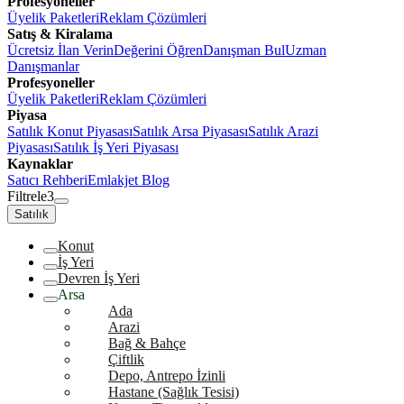
Profesyoneller
Üyelik Paketleri
Reklam Çözümleri
Satış & Kiralama
Ücretsiz İlan Verin
Değerini Öğren
Danışman Bul
Uzman
Danışmanlar
Profesyoneller
Üyelik Paketleri
Reklam Çözümleri
Piyasa
Satılık Konut Piyasası
Satılık Arsa Piyasası
Satılık Arazi
Piyasası
Satılık İş Yeri Piyasası
Kaynaklar
Satıcı Rehberi
Emlakjet Blog
Filtrele
3
Satılık
Konut
İş Yeri
Devren İş Yeri
Arsa
Ada
Arazi
Bağ & Bahçe
Çiftlik
Depo, Antrepo İzinli
Hastane (Sağlık Tesisi)