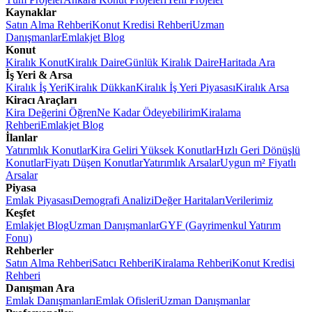
Kaynaklar
Satın Alma Rehberi
Konut Kredisi Rehberi
Uzman
Danışmanlar
Emlakjet Blog
Konut
Kiralık Konut
Kiralık Daire
Günlük Kiralık Daire
Haritada Ara
İş Yeri & Arsa
Kiralık İş Yeri
Kiralık Dükkan
Kiralık İş Yeri Piyasası
Kiralık Arsa
Kiracı Araçları
Kira Değerini Öğren
Ne Kadar Ödeyebilirim
Kiralama
Rehberi
Emlakjet Blog
İlanlar
Yatırımlık Konutlar
Kira Geliri Yüksek Konutlar
Hızlı Geri Dönüşlü
Konutlar
Fiyatı Düşen Konutlar
Yatırımlık Arsalar
Uygun m² Fiyatlı
Arsalar
Piyasa
Emlak Piyasası
Demografi Analizi
Değer Haritaları
Verilerimiz
Keşfet
Emlakjet Blog
Uzman Danışmanlar
GYF (Gayrimenkul Yatırım
Fonu)
Rehberler
Satın Alma Rehberi
Satıcı Rehberi
Kiralama Rehberi
Konut Kredisi
Rehberi
Danışman Ara
Emlak Danışmanları
Emlak Ofisleri
Uzman Danışmanlar