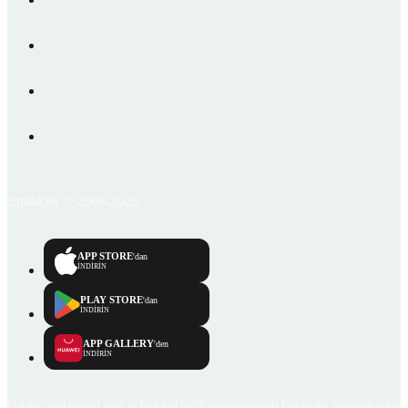
Emlakjet © 2006-2026
APP STORE
'dan
İNDİRİN
PLAY STORE
'dan
İNDİRİN
APP GALLERY
'den
İNDİRİN
Emlakjet.com internet sitesi ve Emlakjet mobil uygulamalarında kullanıcılar tarafından sağlana