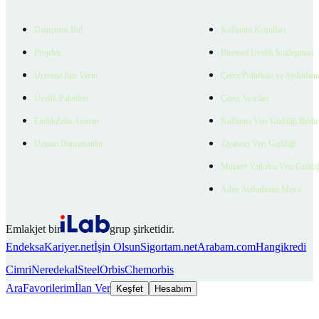
Danışman Bul
Kullanım Koşulları
Projeler
Bireysel Üyelik Sözleşmesi
Ücretsiz İlan Verin
Çerez Politikası ve Aydınlat
Üyelik Paketleri
Çerez Ayarları
EmlakZeka Asistan
Kullanıcı Veri Gizliliği Bildi
Uzman Danışmanlar
Ziyaretçi Veri Gizliliği
Müşteri Yetkilisi Veri Gizlili
Aday Aydınlatma Metni
Emlakjet bir
grup şirketidir.
Endeksa
Kariyer.net
İşin Olsun
Sigortam.net
Arabam.com
Hangikredi
Cimri
Neredekal
SteelOrbis
Chemorbis
Ara
Favorilerim
İlan Ver
Keşfet
Hesabım