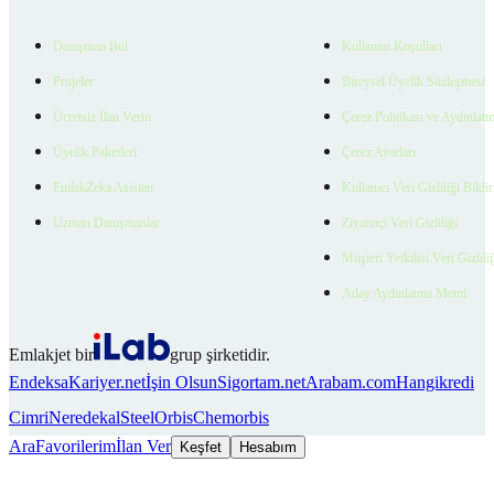
Danışman Bul
Kullanım Koşulları
Projeler
Bireysel Üyelik Sözleşmesi
Ücretsiz İlan Verin
Çerez Politikası ve Aydınlat
Üyelik Paketleri
Çerez Ayarları
EmlakZeka Asistan
Kullanıcı Veri Gizliliği Bildi
Uzman Danışmanlar
Ziyaretçi Veri Gizliliği
Müşteri Yetkilisi Veri Gizlili
Aday Aydınlatma Metni
Emlakjet bir
grup şirketidir.
Endeksa
Kariyer.net
İşin Olsun
Sigortam.net
Arabam.com
Hangikredi
Cimri
Neredekal
SteelOrbis
Chemorbis
Ara
Favorilerim
İlan Ver
Keşfet
Hesabım