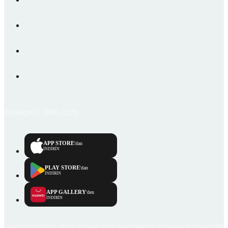
Emlakjet © 2006-2026
APP STORE
'dan
İNDİRİN
PLAY STORE
'dan
İNDİRİN
APP GALLERY
'den
İNDİRİN
Emlakjet.com internet sitesi ve Emlakjet mobil uygulamalarında kullanıcılar tarafından sağlana