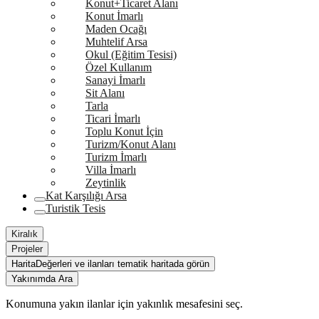
Konut+Ticaret Alanı
Konut İmarlı
Maden Ocağı
Muhtelif Arsa
Okul (Eğitim Tesisi)
Özel Kullanım
Sanayi İmarlı
Sit Alanı
Tarla
Ticari İmarlı
Toplu Konut İçin
Turizm/Konut Alanı
Turizm İmarlı
Villa İmarlı
Zeytinlik
Kat Karşılığı Arsa
Turistik Tesis
Kiralık
Projeler
Harita
Değerleri ve ilanları tematik haritada görün
Yakınımda Ara
Konumuna yakın ilanlar için yakınlık mesafesini seç.