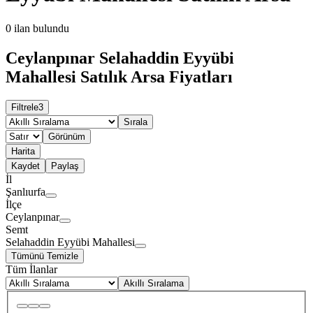
0
ilan bulundu
Ceylanpınar Selahaddin Eyyübi
Mahallesi Satılık Arsa Fiyatları
Filtrele
3
Sırala
Görünüm
Harita
Kaydet
Paylaş
İl
Şanlıurfa
İlçe
Ceylanpınar
Semt
Selahaddin Eyyübi Mahallesi
Tümünü Temizle
Tüm İlanlar
Akıllı Sıralama