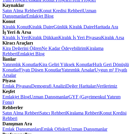
Kaynaklar
Satın Alma Rehberi
Konut Kredisi Rehberi
Uzman
Danışmanlar
Emlakjet Blog
Konut
Kiralık Konut
Kiralık Daire
Günlük Kiralık Daire
Haritada Ara
İş Yeri & Arsa
Kiralık İş Yeri
Kiralık Dükkan
Kiralık İş Yeri Piyasası
Kiralık Arsa
Kiracı Araçları
Kira Değerini Öğren
Ne Kadar Ödeyebilirim
Kiralama
Rehberi
Emlakjet Blog
İlanlar
Yatırımlık Konutlar
Kira Geliri Yüksek Konutlar
Hızlı Geri Dönüşlü
Konutlar
Fiyatı Düşen Konutlar
Yatırımlık Arsalar
Uygun m² Fiyatlı
Arsalar
Piyasa
Emlak Piyasası
Demografi Analizi
Değer Haritaları
Verilerimiz
Keşfet
Emlakjet Blog
Uzman Danışmanlar
GYF (Gayrimenkul Yatırım
Fonu)
Rehberler
Satın Alma Rehberi
Satıcı Rehberi
Kiralama Rehberi
Konut Kredisi
Rehberi
Danışman Ara
Emlak Danışmanları
Emlak Ofisleri
Uzman Danışmanlar