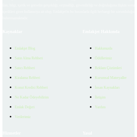
ilan, bilgi, içerik ve görselin gerçekliği, orijinalliği, güvenilirliği ve doğruluğuna ilişkin soru
içerikleri giren kullanıcıya ait olup, Emlakjet'in bu hususlarla ilgili herhangi bir sorumluluğu
bulunmamaktadır.
Kaynaklar
Emlakjet Hakkında
Emlakjet Blog
Hakkımızda
Satın Alma Rehberi
Ödüllerimiz
Satıcı Rehberi
Reklam Çözümleri
Kiralama Rehberi
Kurumsal Materyaller
Konut Kredisi Rehberi
İnsan Kaynakları
Ne Kadar Ödeyebilirim
İletişim
Emlak Değeri
Yardım
Verilerimiz
Hizmetler
Yasal