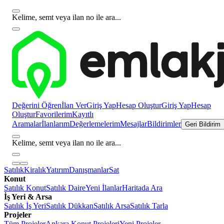
Kelime, semt veya ilan no ile ara...
Değerini Öğren
İlan Ver
Giriş Yap
Hesap Oluştur
Giriş Yap
Hesap
Oluştur
Favorilerim
Kayıtlı
Aramalar
İlanlarım
Değerlemelerim
Mesajlar
Bildirimler
Geri Bildirim
Kelime, semt veya ilan no ile ara...
Satılık
Kiralık
Yatırım
Danışmanlar
Sat
Konut
Satılık Konut
Satılık Daire
Yeni İlanlar
Haritada Ara
İş Yeri & Arsa
Satılık İş Yeri
Satılık Dükkan
Satılık Arsa
Satılık Tarla
Projeler
Tüm Projeler
Ankara Konut Projeleri
Yeni Projeler