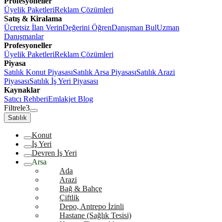
Profesyoneller
Üyelik Paketleri
Reklam Çözümleri
Satış & Kiralama
Ücretsiz İlan Verin
Değerini Öğren
Danışman Bul
Uzman
Danışmanlar
Profesyoneller
Üyelik Paketleri
Reklam Çözümleri
Piyasa
Satılık Konut Piyasası
Satılık Arsa Piyasası
Satılık Arazi
Piyasası
Satılık İş Yeri Piyasası
Kaynaklar
Satıcı Rehberi
Emlakjet Blog
Filtrele
3
Satılık
Konut
İş Yeri
Devren İş Yeri
Arsa
Ada
Arazi
Bağ & Bahçe
Çiftlik
Depo, Antrepo İzinli
Hastane (Sağlık Tesisi)