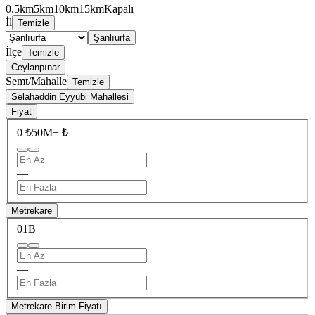
0.5km
5km
10km
15km
Kapalı
İl
Temizle
Şanlıurfa
İlçe
Temizle
Ceylanpınar
Semt/Mahalle
Temizle
Selahaddin Eyyübi Mahallesi
Fiyat
0 ₺
50M+ ₺
—
Metrekare
0
1B+
—
Metrekare Birim Fiyatı