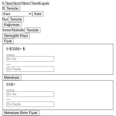
0.5km
5km
10km
15km
Kapalı
İl
Temizle
Kars
İlçe
Temizle
Kağızman
Semt/Mahalle
Temizle
Denizgölü Köyü
Fiyat
0 ₺
50M+ ₺
—
Metrekare
0
1B+
—
Metrekare Birim Fiyatı