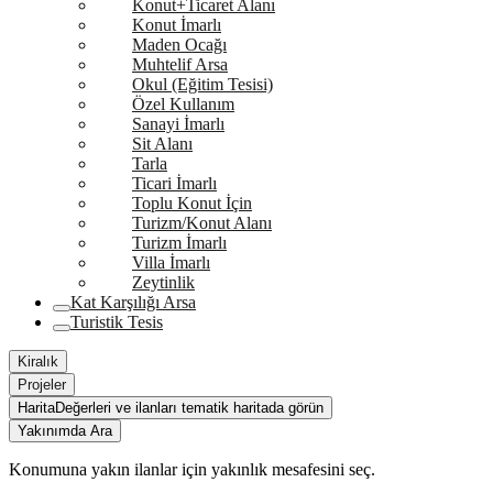
Konut+Ticaret Alanı
Konut İmarlı
Maden Ocağı
Muhtelif Arsa
Okul (Eğitim Tesisi)
Özel Kullanım
Sanayi İmarlı
Sit Alanı
Tarla
Ticari İmarlı
Toplu Konut İçin
Turizm/Konut Alanı
Turizm İmarlı
Villa İmarlı
Zeytinlik
Kat Karşılığı Arsa
Turistik Tesis
Kiralık
Projeler
Harita
Değerleri ve ilanları tematik haritada görün
Yakınımda Ara
Konumuna yakın ilanlar için yakınlık mesafesini seç.