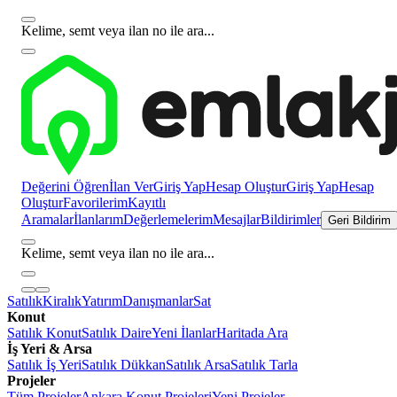
Kelime, semt veya ilan no ile ara...
Değerini Öğren
İlan Ver
Giriş Yap
Hesap Oluştur
Giriş Yap
Hesap
Oluştur
Favorilerim
Kayıtlı
Aramalar
İlanlarım
Değerlemelerim
Mesajlar
Bildirimler
Geri Bildirim
Kelime, semt veya ilan no ile ara...
Satılık
Kiralık
Yatırım
Danışmanlar
Sat
Konut
Satılık Konut
Satılık Daire
Yeni İlanlar
Haritada Ara
İş Yeri & Arsa
Satılık İş Yeri
Satılık Dükkan
Satılık Arsa
Satılık Tarla
Projeler
Tüm Projeler
Ankara Konut Projeleri
Yeni Projeler