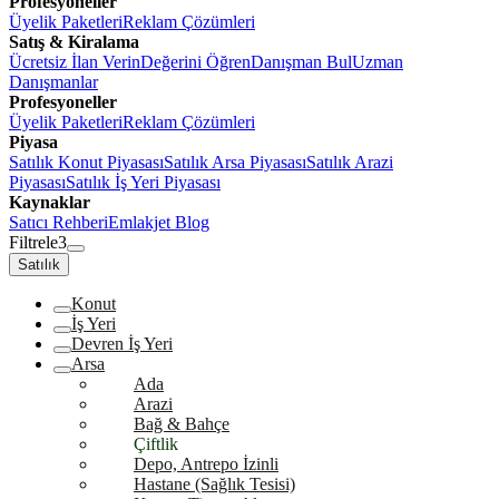
Profesyoneller
Üyelik Paketleri
Reklam Çözümleri
Satış & Kiralama
Ücretsiz İlan Verin
Değerini Öğren
Danışman Bul
Uzman
Danışmanlar
Profesyoneller
Üyelik Paketleri
Reklam Çözümleri
Piyasa
Satılık Konut Piyasası
Satılık Arsa Piyasası
Satılık Arazi
Piyasası
Satılık İş Yeri Piyasası
Kaynaklar
Satıcı Rehberi
Emlakjet Blog
Filtrele
3
Satılık
Konut
İş Yeri
Devren İş Yeri
Arsa
Ada
Arazi
Bağ & Bahçe
Çiftlik
Depo, Antrepo İzinli
Hastane (Sağlık Tesisi)