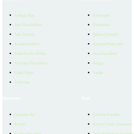
Emlakjet Blog
Hakkımızda
Satın Alma Rehberi
Ödüllerimiz
Satıcı Rehberi
Reklam Çözümleri
Kiralama Rehberi
Kurumsal Materyaller
Konut Kredisi Rehberi
İnsan Kaynakları
Ne Kadar Ödeyebilirim
İletişim
Emlak Değeri
Yardım
Verilerimiz
Hizmetler
Yasal
Danışman Bul
Kullanım Koşulları
Projeler
Bireysel Üyelik Sözleşmesi
Ücretsiz İlan Verin
Çerez Politikası ve Aydınlat