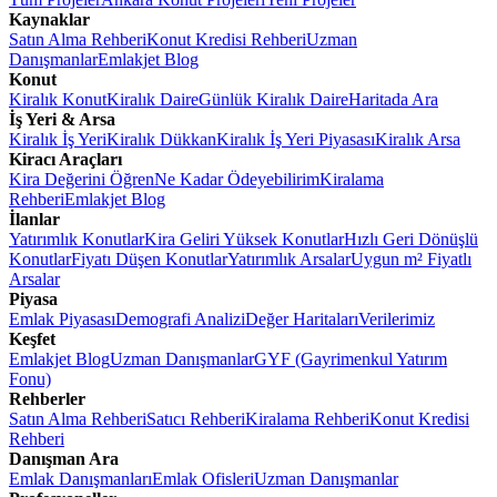
Kaynaklar
Satın Alma Rehberi
Konut Kredisi Rehberi
Uzman
Danışmanlar
Emlakjet Blog
Konut
Kiralık Konut
Kiralık Daire
Günlük Kiralık Daire
Haritada Ara
İş Yeri & Arsa
Kiralık İş Yeri
Kiralık Dükkan
Kiralık İş Yeri Piyasası
Kiralık Arsa
Kiracı Araçları
Kira Değerini Öğren
Ne Kadar Ödeyebilirim
Kiralama
Rehberi
Emlakjet Blog
İlanlar
Yatırımlık Konutlar
Kira Geliri Yüksek Konutlar
Hızlı Geri Dönüşlü
Konutlar
Fiyatı Düşen Konutlar
Yatırımlık Arsalar
Uygun m² Fiyatlı
Arsalar
Piyasa
Emlak Piyasası
Demografi Analizi
Değer Haritaları
Verilerimiz
Keşfet
Emlakjet Blog
Uzman Danışmanlar
GYF (Gayrimenkul Yatırım
Fonu)
Rehberler
Satın Alma Rehberi
Satıcı Rehberi
Kiralama Rehberi
Konut Kredisi
Rehberi
Danışman Ara
Emlak Danışmanları
Emlak Ofisleri
Uzman Danışmanlar