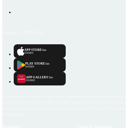
Emlakjet © 2006-2026
APP STORE
'dan
İNDİRİN
PLAY STORE
'dan
İNDİRİN
APP GALLERY
'den
İNDİRİN
Emlakjet.com internet sitesi ve Emlakjet mobil uygulamalarında kullanıcılar tarafından sağlana
ilan, bilgi, içerik ve görselin gerçekliği, orijinalliği, güvenilirliği ve doğruluğuna ilişkin soru
içerikleri giren kullanıcıya ait olup, Emlakjet'in bu hususlarla ilgili herhangi bir sorumluluğu
bulunmamaktadır.
Kaynaklar
Emlakjet Hakkında