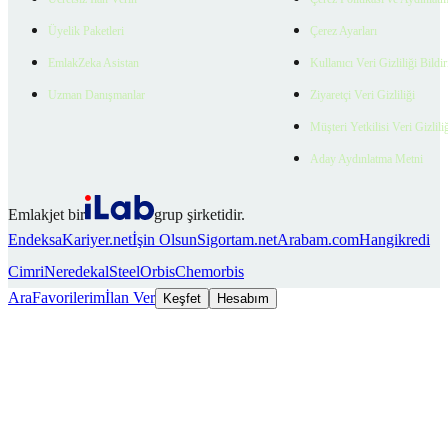
Üyelik Paketleri
Çerez Ayarları
EmlakZeka Asistan
Kullanıcı Veri Gizliliği Bildi
Uzman Danışmanlar
Ziyaretçi Veri Gizliliği
Müşteri Yetkilisi Veri Gizlili
Aday Aydınlatma Metni
Emlakjet bir
grup şirketidir.
Endeksa
Kariyer.net
İşin Olsun
Sigortam.net
Arabam.com
Hangikredi
Cimri
Neredekal
SteelOrbis
Chemorbis
Ara
Favorilerim
İlan Ver
Keşfet
Hesabım