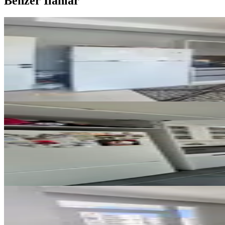
Benzer İlanlar
YENİ
Emr'den Aydınlar'da 4+1 Lüks Ha
Seyhan, Aydınlar Mahallesi
4+1
·
145 m²
·
2. Kat
·
06.08.2026
8.390.000 ₺
YENİ
Mavi Bulvar Groseri Market Civ
Seyhan, Yeşilyurt Mahallesi
3+1
·
175 m²
·
4. Kat
·
06.08.2026
4.985.000 ₺
YENİ
Esse My Home Dan Kıyıboyu Fev
Seyhan, Barış Mahallesi