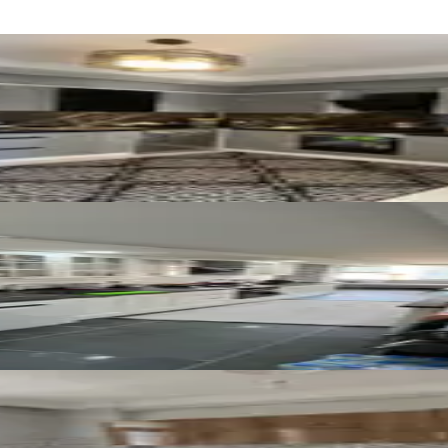
vuzlu Güvenlikli Site Satılık
arı Lüx Krediye Uygun Daire
zipaşa Da 2+1 Geniş Kapalı Mutfak