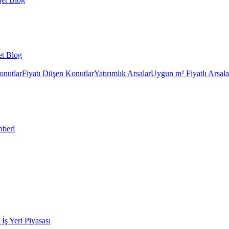
et Blog
onutlar
Fiyatı Düşen Konutlar
Yatırımlık Arsalar
Uygun m² Fiyatlı Arsala
hberi
k İş Yeri Piyasası