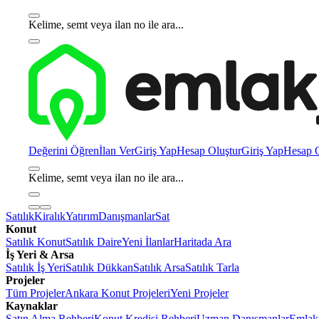
Kelime, semt veya ilan no ile ara...
Değerini Öğren
İlan Ver
Giriş Yap
Hesap Oluştur
Giriş Yap
Hesap O
Kelime, semt veya ilan no ile ara...
Satılık
Kiralık
Yatırım
Danışmanlar
Sat
Konut
Satılık Konut
Satılık Daire
Yeni İlanlar
Haritada Ara
İş Yeri & Arsa
Satılık İş Yeri
Satılık Dükkan
Satılık Arsa
Satılık Tarla
Projeler
Tüm Projeler
Ankara Konut Projeleri
Yeni Projeler
Kaynaklar
Satın Alma Rehberi
Konut Kredisi Rehberi
Uzman Danışmanlar
Emlakj