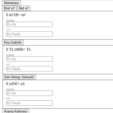
Metrekare
Brüt m²
Net m²
0 m²
1B+ m²
—
Kira Geliri
AI
0 TL
100B+ TL
—
Geri Dönüş Süresi
AI
0 yıl
50+ yıl
—
Arama Kelimesi