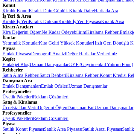
Konut
Kiralık Konut
Kiralık Daire
Günlük Kiralık Daire
Haritada Ara
İş Yeri & Arsa
Kiralık İş Yeri
Kiralık Dükkan
Kiralık İş Yeri Piyasası
Kiralık Arsa
Kiracı Araçları
Kira Değerini Öğren
Ne Kadar Ödeyebilirim
Kiralama Rehberi
Emlakj
İlanlar
Yatırımlık Konutlar
Kira Geliri Yüksek Konutlar
Hızlı Geri Dönüşlü K
Piyasa
Emlak Piyasası
Demografi Analizi
Değer Haritaları
Verilerimiz
Keşfet
Emlakjet Blog
Uzman Danışmanlar
GYF (Gayrimenkul Yatırım Fonu)
Rehberler
Satın Alma Rehberi
Satıcı Rehberi
Kiralama Rehberi
Konut Kredisi Re
Danışman Ara
Emlak Danışmanları
Emlak Ofisleri
Uzman Danışmanlar
Profesyoneller
Üyelik Paketleri
Reklam Çözümleri
Satış & Kiralama
Ücretsiz İlan Verin
Değerini Öğren
Danışman Bul
Uzman Danışmanlar
Profesyoneller
Üyelik Paketleri
Reklam Çözümleri
Piyasa
Satılık Konut Piyasası
Satılık Arsa Piyasası
Satılık Arazi Piyasası
Satılı