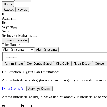
Harita
Kaydet
Paylaş
İl
Adana
İlçe
Seyhan
Semt
Serinevler Mahallesi
Tümünü Temizle
Tüm İlanlar
Akıllı Sıralama
Yatırım Skoru
Geri Dönüş Süresi
Kira Geliri
Fiyatı Düşen
Güncel İ
Bu Kriterlere Uygun İlan Bulunamadı
Arama kriterlerinizi değiştirerek veya daha geniş bir bölgede arayarak 
Daha Geniş Ara
Aramayı Kaydet
Arama kriterlerinize uygun başka ilan bulamadık.
Kriterlerinize benzer