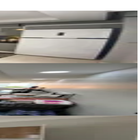
EMR EMLAK GAYRİMENKUL
EMİRHAN GÖÇER
Ara
FİNAL GAYRİMENKUL
HULUSİ BAŞDAN
Ara
ESSE MY HOME GAYRİMENKUL
Savaş MAY