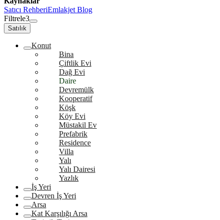
Kaynaklar
Satıcı Rehberi
Emlakjet Blog
Filtrele
3
Satılık
Konut
Bina
Çiftlik Evi
Dağ Evi
Daire
Devremülk
Kooperatif
Köşk
Köy Evi
Müstakil Ev
Prefabrik
Residence
Villa
Yalı
Yalı Dairesi
Yazlık
İş Yeri
Devren İş Yeri
Arsa
Kat Karşılığı Arsa