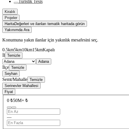
Turistik Tesis
Kiralık
Projeler
Harita
Değerleri ve ilanları tematik haritada görün
Yakınımda Ara
Konumuna yakın ilanlar için yakınlık mesafesini seç.
0.5km
5km
10km
15km
Kapalı
İl
Temizle
Adana
İlçe
Temizle
Seyhan
Semt/Mahalle
Temizle
Serinevler Mahallesi
Fiyat
0 ₺
50M+ ₺
—