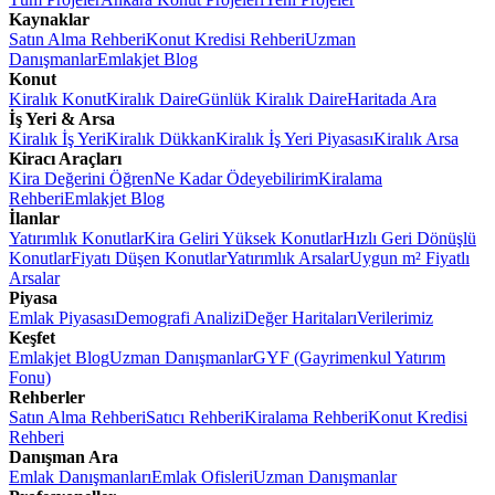
Kaynaklar
Satın Alma Rehberi
Konut Kredisi Rehberi
Uzman
Danışmanlar
Emlakjet Blog
Konut
Kiralık Konut
Kiralık Daire
Günlük Kiralık Daire
Haritada Ara
İş Yeri & Arsa
Kiralık İş Yeri
Kiralık Dükkan
Kiralık İş Yeri Piyasası
Kiralık Arsa
Kiracı Araçları
Kira Değerini Öğren
Ne Kadar Ödeyebilirim
Kiralama
Rehberi
Emlakjet Blog
İlanlar
Yatırımlık Konutlar
Kira Geliri Yüksek Konutlar
Hızlı Geri Dönüşlü
Konutlar
Fiyatı Düşen Konutlar
Yatırımlık Arsalar
Uygun m² Fiyatlı
Arsalar
Piyasa
Emlak Piyasası
Demografi Analizi
Değer Haritaları
Verilerimiz
Keşfet
Emlakjet Blog
Uzman Danışmanlar
GYF (Gayrimenkul Yatırım
Fonu)
Rehberler
Satın Alma Rehberi
Satıcı Rehberi
Kiralama Rehberi
Konut Kredisi
Rehberi
Danışman Ara
Emlak Danışmanları
Emlak Ofisleri
Uzman Danışmanlar