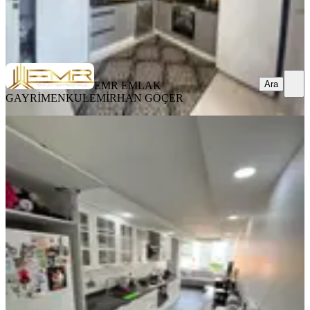
EMR EMLAK GAYRİMENKUL
EMİRHAN GÖÇER
Ara
Ara
EMR EMLAK
GAYRİMENKUL
EMİRHAN GÖÇER
YENİ
Mavi Bulvar Groseri Market Civarı
Lüx Krediye Uygun Daire
Seyhan, Yeşilyurt Mahallesi
3+1
·
175 m²
·
4. Kat
·
06.08.2026
4.985.000 ₺
FİNAL GAYRİMENKUL
HULUSİ BAŞDAN