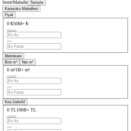
Semt/Mahalle
Temizle
Karasoku Mahallesi
Fiyat
0 ₺
50M+ ₺
—
Metrekare
Brüt m²
Net m²
0 m²
1B+ m²
—
Kira Geliri
AI
0 TL
100B+ TL
—