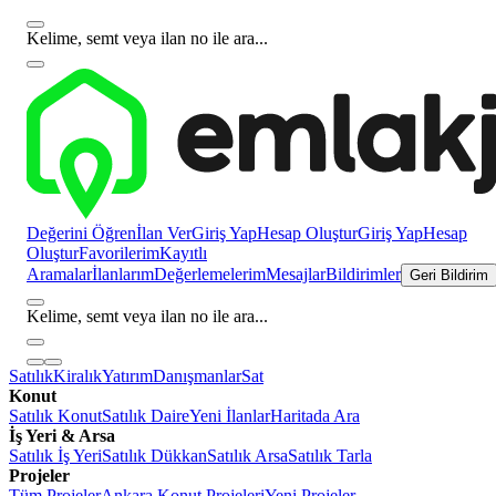
Kelime, semt veya ilan no ile ara...
Değerini Öğren
İlan Ver
Giriş Yap
Hesap Oluştur
Giriş Yap
Hesap
Oluştur
Favorilerim
Kayıtlı
Aramalar
İlanlarım
Değerlemelerim
Mesajlar
Bildirimler
Geri Bildirim
Kelime, semt veya ilan no ile ara...
Satılık
Kiralık
Yatırım
Danışmanlar
Sat
Konut
Satılık Konut
Satılık Daire
Yeni İlanlar
Haritada Ara
İş Yeri & Arsa
Satılık İş Yeri
Satılık Dükkan
Satılık Arsa
Satılık Tarla
Projeler
Tüm Projeler
Ankara Konut Projeleri
Yeni Projeler