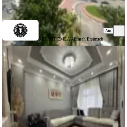
REMİNT EMLAK
Emrah Erşimşek
Ara
Ara
REMİNT EMLAK
Emrah Erşimşek
YENİ
Yeşiloba Toki'de 2+1+d.gazlı
Masrafsız Satılık Daire.......................
Seyhan, Yeşiloba Mahallesi
2+1
·
100 m²
·
4. Kat
·
06.08.2026
3.450.000 ₺
SAYMAX GAYRİMENKUL
Sevda KAYGISIZ