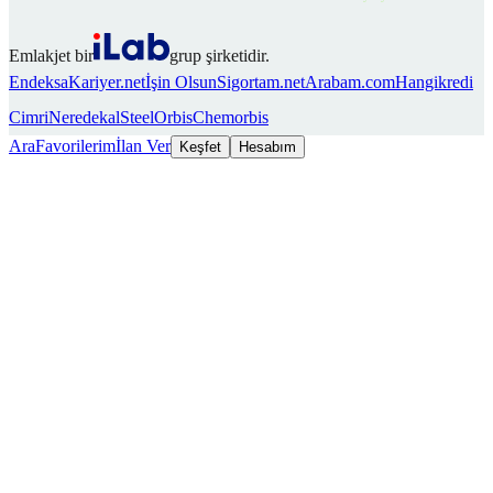
Emlakjet bir
grup şirketidir.
Endeksa
Kariyer.net
İşin Olsun
Sigortam.net
Arabam.com
Hangikredi
Cimri
Neredekal
SteelOrbis
Chemorbis
Ara
Favorilerim
İlan Ver
Keşfet
Hesabım