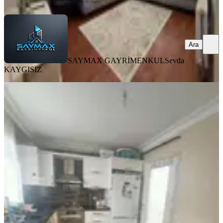
Ara
Ara
SAYMAX GAYRİMENKUL
Sevda
KAYGISIZ
YENİ
Adana Seyhan Bahçeşehir De Satilik
Daire
Seyhan, Küçükdikili Mahallesi
2+1
·
100 m²
·
Yüksek giriş
·
06.08.2026
3.475.000 ₺
01 ÖZKAYA BİNA İNŞAAT GAYRİMENKUL SAN.VE
LTD.ŞTİ.
01 Özkaya Gayrimenkul Bina Ltd.Şti.