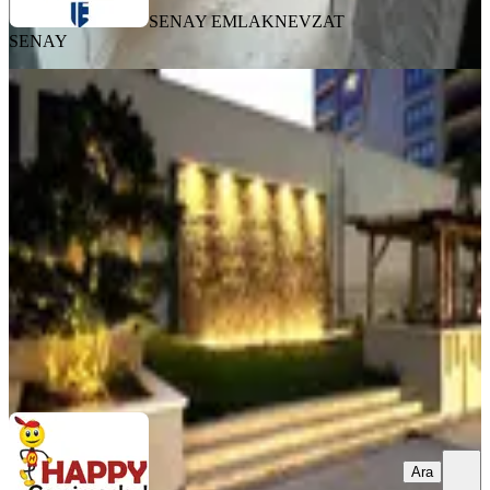
SENAY EMLAK
NEVZAT
SENAY
YENİ
Adana Öğretmenler Bulvarında
Ultralüks Satılık Daire
Seyhan, 2000 Evler Mahallesi
4+1
·
245 m²
·
6. Kat
·
07.08.2026
11.250.000 ₺
Happy Gayrimenkul
BAYRAM BAYRAK
Ara
Ara