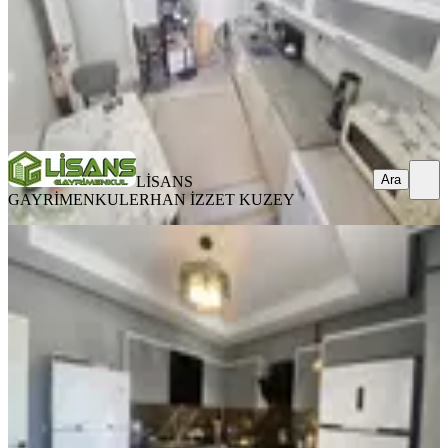
LİSANS GAYRİMENKUL
ERHAN İZZET KUZEY
Ara
Ara
LİSANS
GAYRİMENKUL
ERHAN İZZET KUZEY
YENİ
Emr'den Aydınlar'da 4+1 Lüks
Havuzlu Güvenlikli Site Satılık
Seyhan, Aydınlar Mahallesi
4+1
·
145 m²
·
2. Kat
·
06.08.2026
8.390.000 ₺