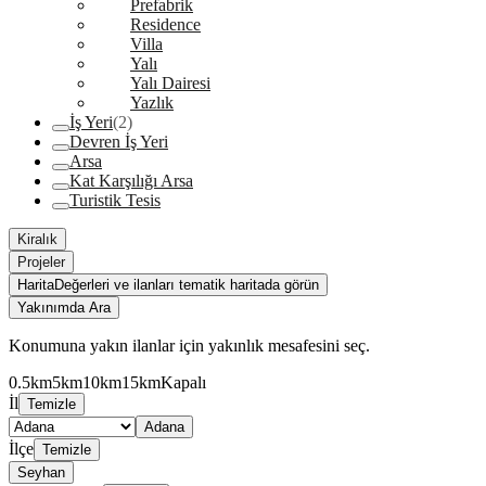
Prefabrik
Residence
Villa
Yalı
Yalı Dairesi
Yazlık
İş Yeri
(2)
Devren İş Yeri
Arsa
Kat Karşılığı Arsa
Turistik Tesis
Kiralık
Projeler
Harita
Değerleri ve ilanları tematik haritada görün
Yakınımda Ara
Konumuna yakın ilanlar için yakınlık mesafesini seç.
0.5km
5km
10km
15km
Kapalı
İl
Temizle
Adana
İlçe
Temizle
Seyhan