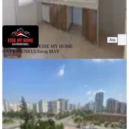
ESSE MY HOME GAYRİMENKUL
Savaş MAY
Ara
Ara
ESSE MY HOME
GAYRİMENKUL
Savaş MAY
YENİ
Türmen Başı Blv Üzeri 3+1 Geniş
Lüks 2000 Evler Mh Satılık Daire
Seyhan, 2000 Evler Mahallesi
3+1
·
190 m²
·
4. Kat
·
06.08.2026
6.500.000 ₺