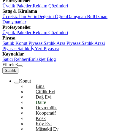
Profesyoneller
Üyelik Paketleri
Reklam Çözümleri
Satış & Kiralama
Ücretsiz İlan Verin
Değerini Öğren
Danışman Bul
Uzman
Danışmanlar
Profesyoneller
Üyelik Paketleri
Reklam Çözümleri
Piyasa
Satılık Konut Piyasası
Satılık Arsa Piyasası
Satılık Arazi
Piyasası
Satılık İş Yeri Piyasası
Kaynaklar
Satıcı Rehberi
Emlakjet Blog
Filtrele
3
Satılık
Konut
Bina
Çiftlik Evi
Dağ Evi
Daire
Devremülk
Kooperatif
Köşk
Köy Evi
Müstakil Ev