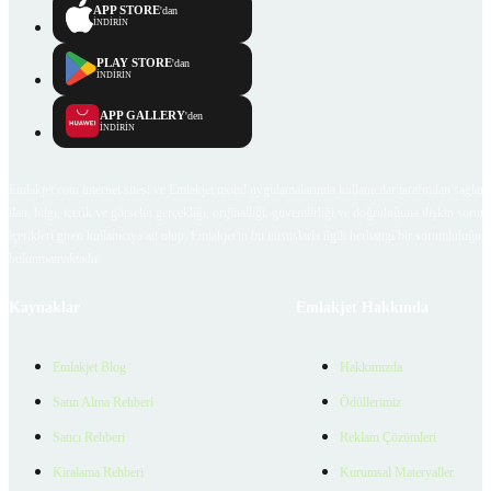
APP STORE
'dan
İNDİRİN
PLAY STORE
'dan
İNDİRİN
APP GALLERY
'den
İNDİRİN
Emlakjet.com internet sitesi ve Emlakjet mobil uygulamalarında kullanıcılar tarafından sağlana
ilan, bilgi, içerik ve görselin gerçekliği, orijinalliği, güvenilirliği ve doğruluğuna ilişkin soru
içerikleri giren kullanıcıya ait olup, Emlakjet'in bu hususlarla ilgili herhangi bir sorumluluğu
bulunmamaktadır.
Kaynaklar
Emlakjet Hakkında
Emlakjet Blog
Hakkımızda
Satın Alma Rehberi
Ödüllerimiz
Satıcı Rehberi
Reklam Çözümleri
Kiralama Rehberi
Kurumsal Materyaller