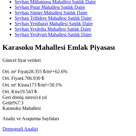
Seyhan Mithatpaşa Mahallesi Satılık Daire
Seyhan Pınar Mahallesi Satılık Daire
Seyhan Sümer Mahallesi Satılık Daire
Seyhan Tellidere Mahallesi Satılık Daire
Seyhan Yenibaraj Mahallesi Satılık Daire
Seyhan Yeşiloba Mahallesi Satılık Daire
Seyhan Yeşilyurt Mahallesi Satılık Daire
Karasoku Mahallesi Emlak Piyasası
Güncel fiyat verileri
Ort. m² Fiyatı
28.355 ₺/m²
+
62.6
%
Ort. Fiyat
4.706.930 ₺
Ort. m² Kirası
173 ₺/m²
+
50.1
%
Ort. Kira
19.543 ₺
Geri dönüş süresi
14 yıl
Getiri
%7.3
Karasoku Mahallesi
Analiz ve Araştırma Sayfaları
Demografi Analizi