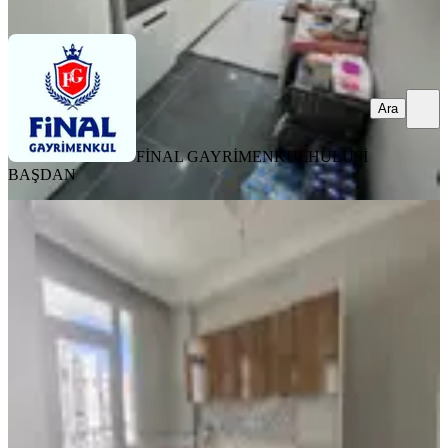
Ara
Ara
FİNAL GAYRİMENKUL
HULUSİ
BAŞDAN
YENİ
Esse My Home Dan Kıyıboyu
Fevzipaşa Da 2+1 Geniş Kapalı
Mutfak
Seyhan, Barış Mahallesi
2+1
·
145 m²
·
4. Kat
·
06.08.2026
3.485.000 ₺