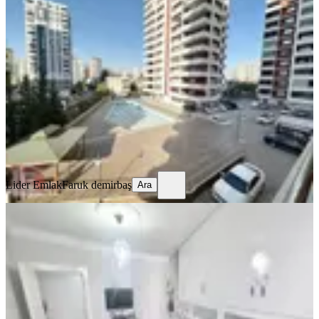
30 Bin Kira Getirili Havuz Güvenlik
Ful Yapılı Çok Geniş 1+1
Seyhan, Pınar Mahallesi
1+1
·
75 m²
·
1. Kat
·
07.08.2026
3.390.000 ₺
Lider Emlak
Faruk demirbaş
Ara
Lider Emlak
Faruk demirbaş
Ara
YENİ
Sevenler Pas.civ.sitede İçi Yapılı
K.mutfak 3+1 Ext.daire Kaçmaz
Seyhan, Pınar Mahallesi
3+1
·
170 m²
·
4. Kat
·
07.08.2026
3.730.000 ₺