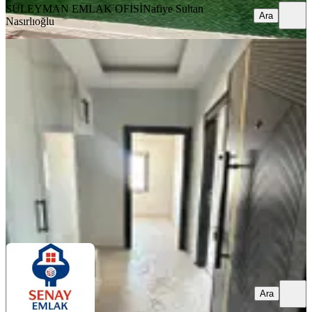
SÜLEYMAN EMLAK OFİSİ
Nafiye Sultan
Ara
Nasırlıoğlu
YENİ
Aydınlar Baba Kebap Yanı Sıfır 2+1
Seyhan, Fevzipaşa Mahallesi
2+1
·
80 m²
·
7. Kat
·
08.08.2026
3.225.000 ₺
SENAY EMLAK
NEVZAT SENAY
Ara
Ara