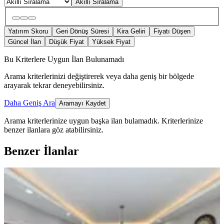
Akıllı Sıralama
Yatırım Skoru
Geri Dönüş Süresi
Kira Geliri
Fiyatı Düşen
Güncel İlan
Düşük Fiyat
Yüksek Fiyat
Bu Kriterlere Uygun İlan Bulunamadı
Arama kriterlerinizi değiştirerek veya daha geniş bir bölgede
arayarak tekrar deneyebilirsiniz.
Daha Geniş Ara
Aramayı Kaydet
Arama kriterlerinize uygun başka ilan bulamadık.
Kriterlerinize
benzer ilanlara göz atabilirsiniz.
Benzer İlanlar
ÖNE ÇIKAN
Köksal Dan Reşatbey Belediye Yanı
Rezidans Dairesi
Seyhan, Reşatbey Mahallesi