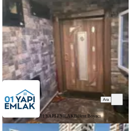
Mazeme Lüx Daire
Seyhan, Yeşilyurt Mahallesi
3+1
·
185 m²
·
8. Kat
·
07.08.2026
6.000.000 ₺
01 YAPI EMLAK
Bülent Boyacı
Ara
Ara
01 YAPI EMLAK
Bülent Boyacı
YENİ