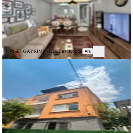
2+1
·
95 m²
·
9. Kat
·
07.08.2026
7.250.000 ₺
KÖKSAL GAYRİMENKUL
Fırat Köksal
Ara
KÖKSAL GAYRİMENKUL
Fırat Köksal
Ara
YENİ
2 Daire Tek Fiat Kat Mülkiyetli
Seyhan, Yeşilyurt Mahallesi
3+1
·
160 m²
·
3. Kat
·
08.08.2026
3.300.000 ₺
SÜLEYMAN EMLAK OFİSİ
Nafiye Sultan Nasırlıoğlu
Ara