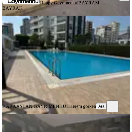
Happy Gayrimenkul
BAYRAM
BAYRAK
YENİ
Havuzlu Güvenlikli Sitede Çok Geniş
Ömer Bayram Yapımı 1+1 Satılık
Daire
Seyhan, Gürselpaşa Mahallesi
1+1
·
60 m²
·
6. Kat
·
07.08.2026
4.750.000 ₺
KARAASLAN GAYRİMENKUL
Kerem görken
Ara
KARAASLAN GAYRİMENKUL
Kerem görken
Ara
YENİ
Sattılık Mavibulvarda Şehitler
Parkında Kafa Daire 1ci Sınıf