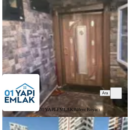
Seyhan, Yeşilyurt Mahallesi
3+1
·
185 m²
·
8. Kat
·
07.08.2026
6.000.000 ₺
01 YAPI EMLAK
Bülent Boyacı
Ara
Ara
01 YAPI EMLAK
Bülent Boyacı
YENİ
30 Bin Kira Getirili Havuz Güvenlik