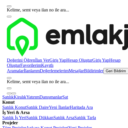
Kelime, semt veya ilan no ile ara...
Değerini Öğren
İlan Ver
Giriş Yap
Hesap Oluştur
Giriş Yap
Hesap
Oluştur
Favorilerim
Kayıtlı
Aramalar
İlanlarım
Değerlemelerim
Mesajlar
Bildirimler
Geri Bildirim
Kelime, semt veya ilan no ile ara...
Satılık
Kiralık
Yatırım
Danışmanlar
Sat
Konut
Satılık Konut
Satılık Daire
Yeni İlanlar
Haritada Ara
İş Yeri & Arsa
Satılık İş Yeri
Satılık Dükkan
Satılık Arsa
Satılık Tarla
Projeler
Tüm Projeler
Ankara Konut Projeleri
Yeni Projeler