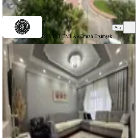
Ara
Ara
REMİNT EMLAK
Emrah Erşimşek
YENİ
Yeşiloba Toki'de 2+1+d.gazlı
Masrafsız Satılık Daire.......................
Seyhan, Yeşiloba Mahallesi
2+1
·
100 m²
·
4. Kat
·
06.08.2026
3.450.000 ₺
SAYMAX GAYRİMENKUL
Sevda KAYGISIZ
Ara