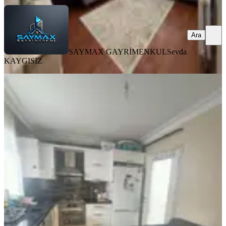
Ara
SAYMAX GAYRİMENKUL
Sevda
KAYGISIZ
YENİ
Adana Seyhan Bahçeşehir De Satilik
Daire
Seyhan, Küçükdikili Mahallesi
2+1
·
100 m²
·
Yüksek giriş
·
06.08.2026
3.475.000 ₺
01 ÖZKAYA BİNA İNŞAAT GAYRİMENKUL SAN.VE
LTD.ŞTİ.
01 Özkaya Gayrimenkul Bina Ltd.Şti.