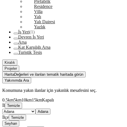
Prefabrik
Residence
Villa
Yalı
Yalı Dairesi
Yazlık
İş Yeri
(1)
Devren İş Yeri
Arsa
Kat Karşılığı Arsa
Turistik Tesis
Kiralık
Projeler
Harita
Değerleri ve ilanları tematik haritada görün
Yakınımda Ara
Konumuna yakın ilanlar için yakınlık mesafesini seç.
0.5km
5km
10km
15km
Kapalı
İl
Temizle
Adana
İlçe
Temizle
Seyhan