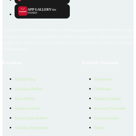
APP GALLERY
'den
İNDİRİN
Emlakjet.com internet sitesi ve Emlakjet mobil uygulamalarında kullanıcılar tarafından sağlana
ilan, bilgi, içerik ve görselin gerçekliği, orijinalliği, güvenilirliği ve doğruluğuna ilişkin soru
içerikleri giren kullanıcıya ait olup, Emlakjet'in bu hususlarla ilgili herhangi bir sorumluluğu
bulunmamaktadır.
Kaynaklar
Emlakjet Hakkında
Emlakjet Blog
Hakkımızda
Satın Alma Rehberi
Ödüllerimiz
Satıcı Rehberi
Reklam Çözümleri
Kiralama Rehberi
Kurumsal Materyaller
Konut Kredisi Rehberi
İnsan Kaynakları
Ne Kadar Ödeyebilirim
İletişim