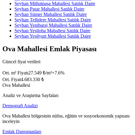
Seyhan Mithatpaşa Mahallesi Satılık Daire
Seyhan Pınar Mahallesi Satılık Daire
Seyhan Sümer Mahallesi Satılık Daire
Seyhan Tellidere Mahallesi Satılık Daire
Seyhan Yenibaraj Mahallesi Satılık Daire
Seyhan Yeşiloba Mahallesi Satılık Daire
Seyhan Yeşilyurt Mahallesi Satılık Daire
Ova Mahallesi Emlak Piyasası
Güncel fiyat verileri
Ort. m² Fiyatı
27.549 ₺/m²
+
7.6
%
Ort. Fiyat
4.683.330 ₺
Ova Mahallesi
Analiz ve Araştırma Sayfaları
Demografi Analizi
Ova Mahallesi bölgesinin nüfus, eğitim ve sosyoekonomik yapısını
inceleyin
Emlak Danışmanları