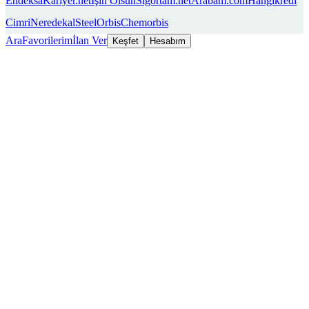
Endeksa
Kariyer.net
İşin Olsun
Sigortam.net
Arabam.com
Hangikredi
Cimri
Neredekal
SteelOrbis
Chemorbis
Ara
Favorilerim
İlan Ver
Keşfet
Hesabım