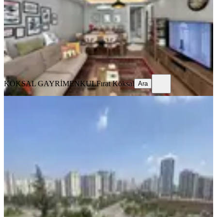
2+1
·
95 m²
·
9. Kat
·
07.08.2026
7.250.000 ₺
KÖKSAL GAYRİMENKUL
Fırat Köksal
Ara
KÖKSAL GAYRİMENKUL
Fırat Köksal
Ara
YENİ
Türkmen Başı Blv Üzeri 3+1
K.mutfak Geniş 2000evler Mh Satılık
Daire
Seyhan, 2000 Evler Mahallesi
3+1
·
190 m²
·
4. Kat
·
09.08.2026
6.500.000 ₺