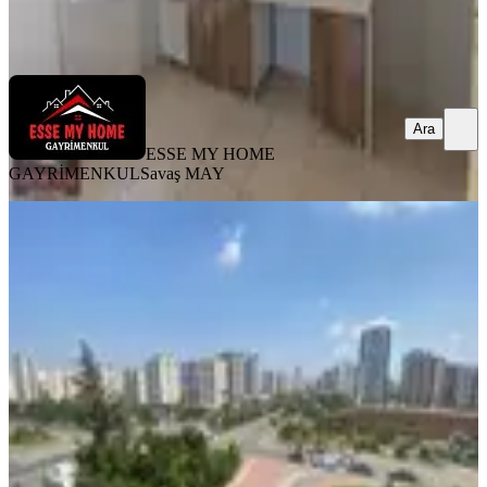
ESSE MY HOME GAYRİMENKUL
Savaş MAY
Ara
Ara
ESSE MY HOME
GAYRİMENKUL
Savaş MAY
YENİ
Türmen Başı Blv Üzeri 3+1 Geniş
Lüks 2000 Evler Mh Satılık Daire
Seyhan, 2000 Evler Mahallesi
3+1
·
190 m²
·
4. Kat
·
06.08.2026
6.500.000 ₺
REMİNT EMLAK
Emrah Erşimşek