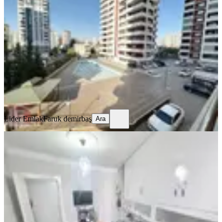
Ful Yapılı Çok Geniş 1+1
Seyhan, Pınar Mahallesi
1+1
·
75 m²
·
1. Kat
·
07.08.2026
3.390.000 ₺
Lider Emlak
Faruk demirbaş
Ara
Lider Emlak
Faruk demirbaş
Ara
YENİ
Sevenler Pas.civ.sitede İçi Yapılı
K.mutfak 3+1 Ext.daire Kaçmaz
Seyhan, Pınar Mahallesi
3+1
·
170 m²
·
4. Kat
·
07.08.2026
3.730.000 ₺