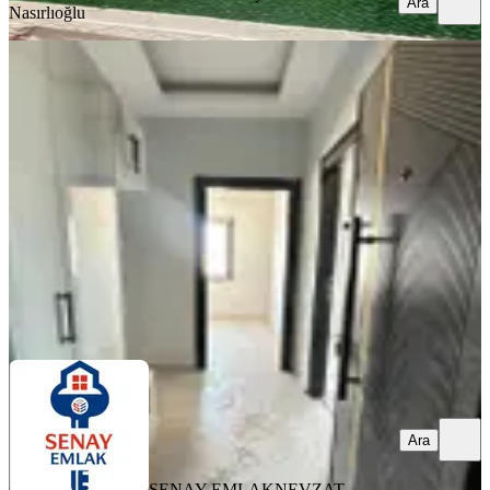
Ara
Nasırlıoğlu
YENİ
Aydınlar Baba Kebap Yanı Sıfır 2+1
Seyhan, Fevzipaşa Mahallesi
2+1
·
80 m²
·
7. Kat
·
08.08.2026
3.225.000 ₺
SENAY EMLAK
NEVZAT SENAY
Ara
Ara
SENAY EMLAK
NEVZAT