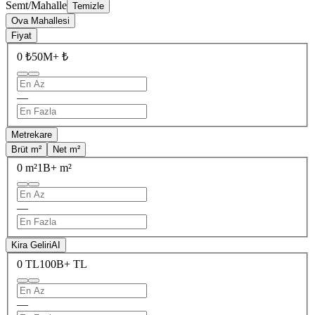
Semt/Mahalle
Temizle
Ova Mahallesi
Fiyat
0 ₺
50M+ ₺
—
Metrekare
Brüt m²
Net m²
0 m²
1B+ m²
—
Kira Geliri
AI
0 TL
100B+ TL
—