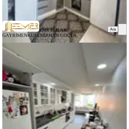
EMR EMLAK GAYRİMENKUL
EMİRHAN GÖÇER
Ara
Ara
EMR EMLAK
GAYRİMENKUL
EMİRHAN GÖÇER
YENİ
Mavi Bulvar Groseri Market Civarı
Lüx Krediye Uygun Daire
Seyhan, Yeşilyurt Mahallesi
3+1
·
175 m²
·
4. Kat
·
06.08.2026
4.985.000 ₺
FİNAL GAYRİMENKUL
HULUSİ BAŞDAN
Ara