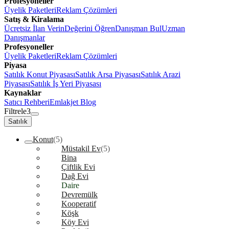
Profesyoneller
Üyelik Paketleri
Reklam Çözümleri
Satış & Kiralama
Ücretsiz İlan Verin
Değerini Öğren
Danışman Bul
Uzman
Danışmanlar
Profesyoneller
Üyelik Paketleri
Reklam Çözümleri
Piyasa
Satılık Konut Piyasası
Satılık Arsa Piyasası
Satılık Arazi
Piyasası
Satılık İş Yeri Piyasası
Kaynaklar
Satıcı Rehberi
Emlakjet Blog
Filtrele
3
Satılık
Konut
(5)
Müstakil Ev
(5)
Bina
Çiftlik Evi
Dağ Evi
Daire
Devremülk
Kooperatif
Köşk
Köy Evi