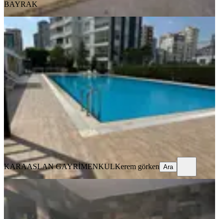
BAYRAK
YENİ
Havuzlu Güvenlikli Sitede Çok Geniş
Ömer Bayram Yapımı 1+1 Satılık
Daire
Seyhan, Gürselpaşa Mahallesi
1+1
·
60 m²
·
6. Kat
·
07.08.2026
4.750.000 ₺
KARAASLAN GAYRİMENKUL
Kerem görken
Ara
KARAASLAN GAYRİMENKUL
Kerem görken
Ara
YENİ
Sattılık Mavibulvarda Şehitler
Parkında Kafa Daire 1ci Sınıf
Mazeme Lüx Daire