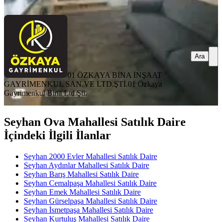
Ara
Ara
01 ÖZKAYA BİNA İNŞAAT
GAYRİMENKUL SAN.VE LTD.ŞTİ.
01 Özkaya
Gayrimenkul Bina Ltd.Şti.
Seyhan Ova Mahallesi Satılık Daire
İçindeki İlgili İlanlar
Seyhan 2000 Evler Mahallesi Satılık Daire
Seyhan Aydınlar Mahallesi Satılık Daire
Seyhan Barış Mahallesi Satılık Daire
Seyhan Cemalpaşa Mahallesi Satılık Daire
Seyhan Emek Mahallesi Satılık Daire
Seyhan Gürselpaşa Mahallesi Satılık Daire
Seyhan İsmetpaşa Mahallesi Satılık Daire
Seyhan Kurtuluş Mahallesi Satılık Daire