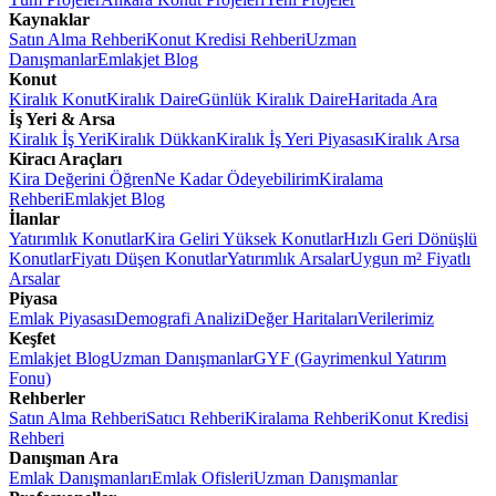
Kaynaklar
Satın Alma Rehberi
Konut Kredisi Rehberi
Uzman
Danışmanlar
Emlakjet Blog
Konut
Kiralık Konut
Kiralık Daire
Günlük Kiralık Daire
Haritada Ara
İş Yeri & Arsa
Kiralık İş Yeri
Kiralık Dükkan
Kiralık İş Yeri Piyasası
Kiralık Arsa
Kiracı Araçları
Kira Değerini Öğren
Ne Kadar Ödeyebilirim
Kiralama
Rehberi
Emlakjet Blog
İlanlar
Yatırımlık Konutlar
Kira Geliri Yüksek Konutlar
Hızlı Geri Dönüşlü
Konutlar
Fiyatı Düşen Konutlar
Yatırımlık Arsalar
Uygun m² Fiyatlı
Arsalar
Piyasa
Emlak Piyasası
Demografi Analizi
Değer Haritaları
Verilerimiz
Keşfet
Emlakjet Blog
Uzman Danışmanlar
GYF (Gayrimenkul Yatırım
Fonu)
Rehberler
Satın Alma Rehberi
Satıcı Rehberi
Kiralama Rehberi
Konut Kredisi
Rehberi
Danışman Ara
Emlak Danışmanları
Emlak Ofisleri
Uzman Danışmanlar