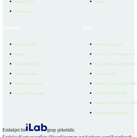
Emlak Değeri
Yardım
Verilerimiz
Hizmetler
Yasal
Danışman Bul
Kullanım Koşulları
Projeler
Bireysel Üyelik Sözleşmesi
Ücretsiz İlan Verin
Çerez Politikası ve Aydınlat
Üyelik Paketleri
Çerez Ayarları
EmlakZeka Asistan
Kullanıcı Veri Gizliliği Bildi
Uzman Danışmanlar
Ziyaretçi Veri Gizliliği
Müşteri Yetkilisi Veri Gizlili
Aday Aydınlatma Metni
Emlakjet bir
grup şirketidir.