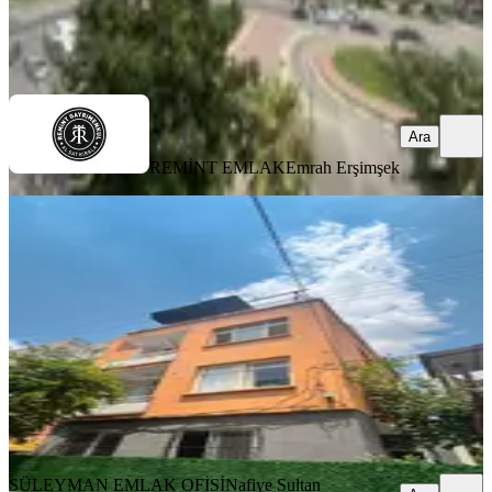
REMİNT EMLAK
Emrah Erşimşek
Ara
Ara
REMİNT EMLAK
Emrah Erşimşek
YENİ
2 Daire Tek Fiat Kat Mülkiyetli
Seyhan, Yeşilyurt Mahallesi
3+1
·
160 m²
·
3. Kat
·
08.08.2026
3.300.000 ₺
SÜLEYMAN EMLAK OFİSİ
Nafiye Sultan Nasırlıoğlu
Ara
SÜLEYMAN EMLAK OFİSİ
Nafiye Sultan