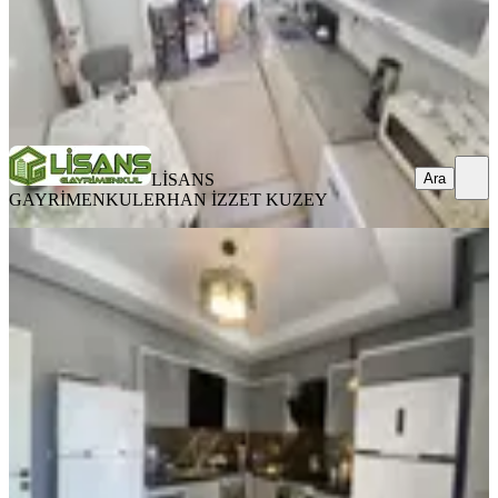
LİSANS GAYRİMENKUL
ERHAN İZZET KUZEY
Ara
Ara
LİSANS
GAYRİMENKUL
ERHAN İZZET KUZEY
YENİ
Emr'den Aydınlar'da 4+1 Lüks
Havuzlu Güvenlikli Site Satılık
Seyhan, Aydınlar Mahallesi
4+1
·
145 m²
·
2. Kat
·
06.08.2026
8.390.000 ₺