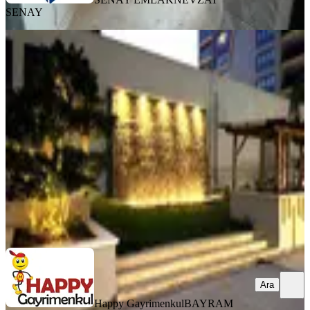
SENAY
YENİ
Adana Öğretmenler Bulvarında
Ultralüks Satılık Daire
Seyhan, 2000 Evler Mahallesi
4+1
·
245 m²
·
6. Kat
·
07.08.2026
11.250.000 ₺
Happy Gayrimenkul
BAYRAM BAYRAK
Ara
Ara
Happy Gayrimenkul
BAYRAM