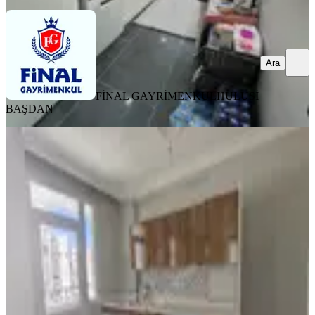
Ara
FİNAL GAYRİMENKUL
HULUSİ
BAŞDAN
YENİ
Esse My Home Dan Kıyıboyu
Fevzipaşa Da 2+1 Geniş Kapalı
Mutfak
Seyhan, Barış Mahallesi
2+1
·
145 m²
·
4. Kat
·
06.08.2026
3.485.000 ₺