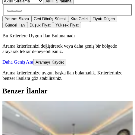
Akıllı Sıralama
Yatırım Skoru
Geri Dönüş Süresi
Kira Geliri
Fiyatı Düşen
Güncel İlan
Düşük Fiyat
Yüksek Fiyat
Bu Kriterlere Uygun İlan Bulunamadı
Arama kriterlerinizi değiştirerek veya daha geniş bir bölgede
arayarak tekrar deneyebilirsiniz.
Daha Geniş Ara
Aramayı Kaydet
Arama kriterlerinize uygun başka ilan bulamadık.
Kriterlerinize
benzer ilanlara göz atabilirsiniz.
Benzer İlanlar
ÖNE ÇIKAN
Köksal Dan Reşatbey Belediye Yanı
Rezidans Dairesi
Seyhan, Reşatbey Mahallesi