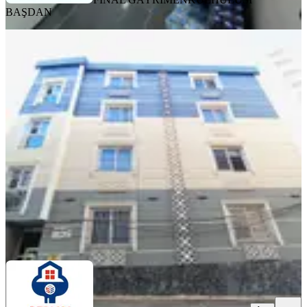
BAŞDAN
YENİ
Acil Mavi Bulvar Yakını Duygu
Kafeye 5 Dakika Az Katlı 3 Yıllık Yeni
Binada 1+1 Emsalsiz Daire
Seyhan, Yeşilyurt Mahallesi
1+1
·
45 m²
·
3. Kat
·
06.08.2026
1.650.000 ₺
SENAY EMLAK
RECEP ÖZÇETİN
Ara