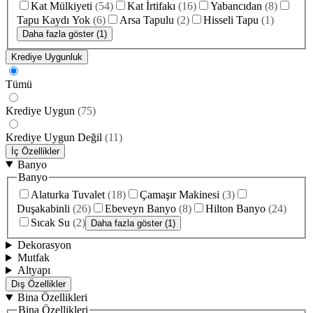
Kat Mülkiyeti
(
54
)
Kat İrtifakı
(
16
)
Yabancıdan
(
8
)
Tapu Kaydı Yok
(
6
)
Arsa Tapulu
(
2
)
Hisseli Tapu
(
1
)
Daha fazla göster (1)
Krediye Uygunluk
Tümü
Krediye Uygun
(
75
)
Krediye Uygun Değil
(
11
)
İç Özellikler
Banyo
Banyo
Alaturka Tuvalet
(
18
)
Çamaşır Makinesi
(
3
)
Duşakabinli
(
26
)
Ebeveyn Banyo
(
8
)
Hilton Banyo
(
24
)
Sıcak Su
(
2
)
Daha fazla göster (1)
Dekorasyon
Mutfak
Altyapı
Dış Özellikler
Bina Özellikleri
Bina Özellikleri