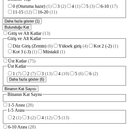
0 (Oturuma hazır)
(
1
)
3
(
2
)
4
(
1
)
5
(
3
)
6-10
(
17
)
11-15
(
12
)
16-20
(
11
)
Daha fazla göster (1)
Bulunduğu Kat
Giriş ve Alt Katlar
(
13
)
Giriş ve Alt Katlar
Düz Giriş (Zemin)
(
6
)
Yüksek giriş
(
4
)
Kot 2 (-2)
(
1
)
Kot 3 (-3)
(
1
)
Müstakil
(
1
)
Üst Katlar
(
75
)
Üst Katlar
1
(
7
)
2
(
7
)
3
(
13
)
4
(
10
)
5
(
6
)
6
(
2
)
Daha fazla göster (6)
Binanın Kat Sayısı
Binanın Kat Sayısı
1-5 Arası
(
28
)
1-5 Arası
2
(
1
)
3
(
2
)
4
(
12
)
5
(
13
)
6-10 Arası
(
28
)