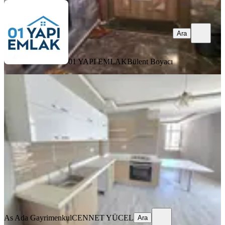
Ara
01 YAPI EMLAK
Bülent Boyacı
YENİ
Beyazevlerde Göl Manzaralı 3+1
Satılık Daire️
Seyhan, Yeşilyurt Mahallesi
3+1
·
180 m²
·
9. Kat
·
07.08.2026
5.150.000 ₺
As Ada Gayrimenkul
CENNET YÜCEL
Ara
As Ada Gayrimenkul
CENNET YÜCEL
Ara