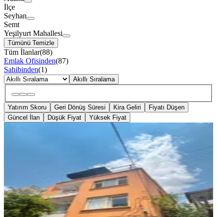
İlçe
Seyhan
Semt
Yeşilyurt Mahallesi
Tümünü Temizle
Tüm İlanlar
(
88
)
Emlak Ofisinden
(
87
)
Sahibinden
(
1
)
Akıllı Sıralama
Yatırım Skoru
Geri Dönüş Süresi
Kira Geliri
Fiyatı Düşen
Güncel İlan
Düşük Fiyat
Yüksek Fiyat
YENİ
2 Daire Tek Fiat Kat Mülkiyetli
Seyhan, Yeşilyurt Mahallesi
3+1
·
160 m²
·
3. Kat
·
08.08.2026
3.300.000 ₺
SÜLEYMAN EMLAK OFİSİ
Nafiye Sultan Nasırlıoğlu