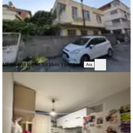
Seyhan, Yeşilyurt Mahallesi
2+1
·
220 m²
·
Müstakil
·
04.08.2026
5.250.000 ₺
MEGA PARK EMLAK
Metin Yüsel Ersoy
Ara
MEGA PARK EMLAK
Metin Yüsel Ersoy
Ara
BALKONLU
Yeşilyurt Mh Bulvar Üzerinde 3.kat
3+1 Extralı Daire
Seyhan, Yeşilyurt Mahallesi
3+1
·
160 m²
·
3. Kat
·
04.08.2026
3.275.000 ₺