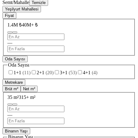
Semt/Mahalle
Temizle
Yeşilyurt Mahallesi
Fiyat
1.4M ₺
40M+ ₺
—
Oda Sayısı
Oda Sayısı
1+1
(
11
)
2+1
(
20
)
3+1
(
53
)
4+1
(
4
)
Metrekare
Brüt m²
Net m²
35 m²
315+ m²
—
Binanın Yaşı
Binanın Yaşı