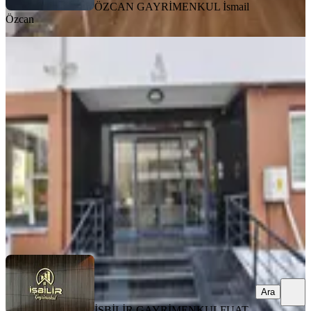
ÖZCAN GAYRİMENKUL
İsmail
Özcan
BALKONLU
Mavi Bulvar Yeşilyurt Mh. Sıfır 3+1
Satılık Daire
Seyhan, Yeşilyurt Mahallesi
3+1
·
140 m²
·
11. Kat
·
29.07.2026
8.000.000 ₺
İŞBİLİR GAYRİMENKUL
FUAT ŞEKER
Ara
Ara
İŞBİLİR GAYRİMENKUL
FUAT