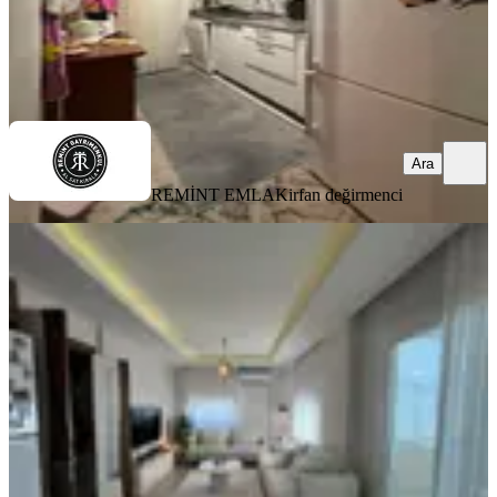
REMİNT EMLAK
irfan değirmenci
Ara
Ara
REMİNT EMLAK
irfan değirmenci
MANZARALI
Gürselpaşa'da/2+1/ultra
Lüks/havuz/güvenlik/g.odalı/
ç.banyolu/kombi/cam
Balkon/iskanlı/satılık/daire
Seyhan, Yeşilyurt Mahallesi
2+1
·
120 m²
·
11. Kat
·
03.08.2026
6.600.000 ₺