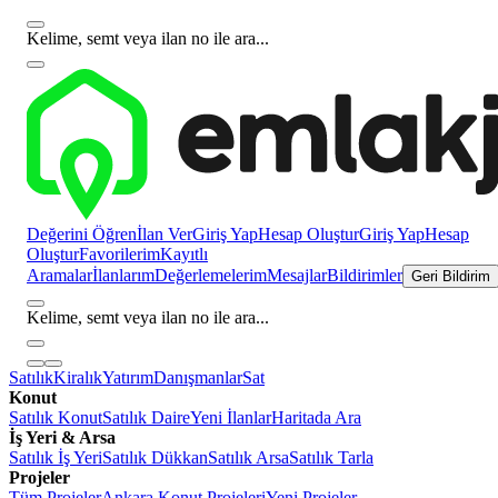
Kelime, semt veya ilan no ile ara...
Değerini Öğren
İlan Ver
Giriş Yap
Hesap Oluştur
Giriş Yap
Hesap
Oluştur
Favorilerim
Kayıtlı
Aramalar
İlanlarım
Değerlemelerim
Mesajlar
Bildirimler
Geri Bildirim
Kelime, semt veya ilan no ile ara...
Satılık
Kiralık
Yatırım
Danışmanlar
Sat
Konut
Satılık Konut
Satılık Daire
Yeni İlanlar
Haritada Ara
İş Yeri & Arsa
Satılık İş Yeri
Satılık Dükkan
Satılık Arsa
Satılık Tarla
Projeler
Tüm Projeler
Ankara Konut Projeleri
Yeni Projeler