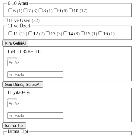
6-10 Arası
6
(
1
)
7
(
3
)
8
(
1
)
9
(
6
)
10
(
17
)
11 ve Üzeri
(
32
)
11 ve Üzeri
11
(
12
)
12
(
7
)
13
(
3
)
14
(
8
)
15
(
1
)
16
(
1
)
Kira Geliri
AI
15B TL
35B+ TL
—
Geri Dönüş Süresi
AI
11 yıl
20+ yıl
—
Isıtma Tipi
Isıtma Tipi