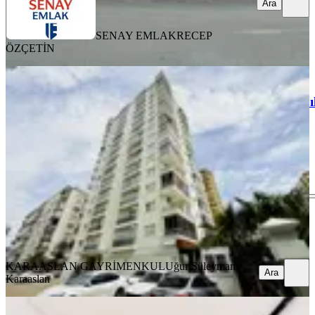
Ara
SENAY EMLAK
RECEP
ÖZÇETİN
YENİ
Bölgenin En Çok Aranan
Sitelerinden**genç**3+1**geniş**yapıl
Seyhan, Yeşilyurt Mahallesi
3+1
·
185 m²
·
5. Kat
·
05.08.2026
6.490.000 ₺
KARAASLAN GAYRİMENKUL
Uğur Süleyman Karaaslan
Ara
KARAASLAN GAYRİMENKUL
Uğur Süleyman
Ara
Karaaslan