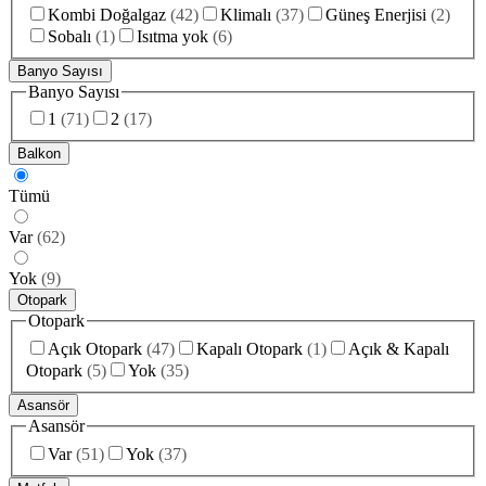
Kombi Doğalgaz
(
42
)
Klimalı
(
37
)
Güneş Enerjisi
(
2
)
Sobalı
(
1
)
Isıtma yok
(
6
)
Banyo Sayısı
Banyo Sayısı
1
(
71
)
2
(
17
)
Balkon
Tümü
Var
(
62
)
Yok
(
9
)
Otopark
Otopark
Açık Otopark
(
47
)
Kapalı Otopark
(
1
)
Açık & Kapalı
Otopark
(
5
)
Yok
(
35
)
Asansör
Asansör
Var
(
51
)
Yok
(
37
)