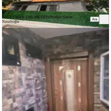
Ara
SÜLEYMAN EMLAK OFİSİ
Nafiye Sultan
Ara
Nasırlıoğlu
YENİ
Sattılık Mavibulvarda Şehitler
Parkında Kafa Daire 1ci Sınıf
Mazeme Lüx Daire
Seyhan, Yeşilyurt Mahallesi
3+1
·
185 m²
·
8. Kat
·
07.08.2026
6.000.000 ₺
01 YAPI EMLAK
Bülent Boyacı
Ara