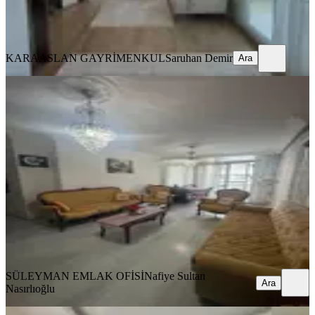
KARAASLAN GAYRİMENKUL
Saruhan Demir
Ara
KARAASLAN GAYRİMENKUL
Saruhan Demir
Ara
SİTE İÇİ
İnan Dondurma Karşısı Krediye
Uygun
Seyhan, Yeşilyurt Mahallesi
3+1
·
150 m²
·
2. Kat
·
01.08.2026
3.150.000 ₺
SÜLEYMAN EMLAK OFİSİ
Nafiye Sultan Nasırlıoğlu
Ara
SÜLEYMAN EMLAK OFİSİ
Nafiye Sultan
Ara
Nasırlıoğlu
MANZARALI