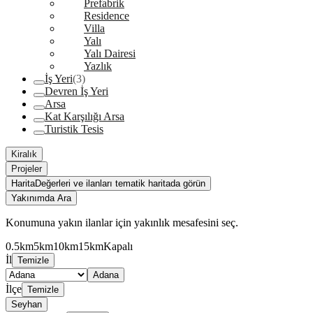
Prefabrik
Residence
Villa
Yalı
Yalı Dairesi
Yazlık
İş Yeri
(3)
Devren İş Yeri
Arsa
Kat Karşılığı Arsa
Turistik Tesis
Kiralık
Projeler
Harita
Değerleri ve ilanları tematik haritada görün
Yakınımda Ara
Konumuna yakın ilanlar için yakınlık mesafesini seç.
0.5km
5km
10km
15km
Kapalı
İl
Temizle
Adana
İlçe
Temizle
Seyhan