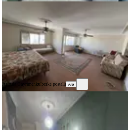
MANZARALI
Necip Fazıl Bulvar Üzeri 4+1 Genişş
Dubleks Daire
Seyhan, Yeşilyurt Mahallesi
4+1
·
195 m²
·
6. Kat
·
28.07.2026
4.100.000 ₺
As Ada Gayrimenkul
berke postallı
Ara
As Ada Gayrimenkul
berke postallı
Ara
BALKONLU
Mavi Bulvar 3+1 Kapalı Mutfak 150
M2
Seyhan, Yeşilyurt Mahallesi
3+1
·
165 m²
·
4. Kat
·
25.07.2026