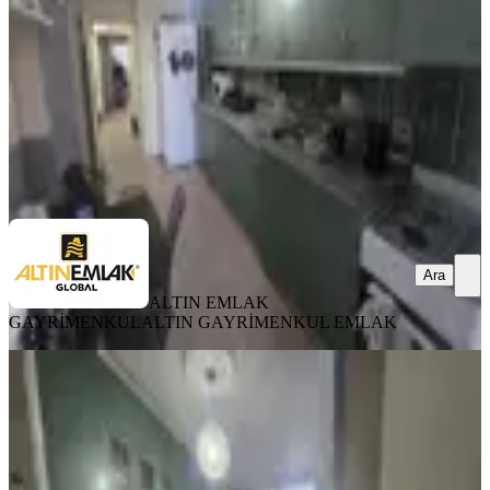
3.500.000 ₺
ALTIN EMLAK GAYRİMENKUL
ALTIN GAYRİMENKUL
EMLAK
Ara
Ara
ALTIN EMLAK
GAYRİMENKUL
ALTIN GAYRİMENKUL EMLAK
Amaç'tan Mavi Bulvar'da 3+1
K.mutfak Satılık Temiz Daire
Seyhan, Yeşilyurt Mahallesi
3+1
·
160 m²
·
4. Kat
·
25.07.2026