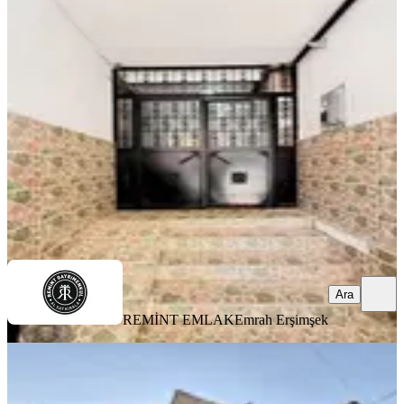
Barajyolu Yürüme Mesafesinde 3+1
Kapalı Mutfak Cazip Fiyat!
Seyhan, Yeşilyurt Mahallesi
3+1
·
160 m²
·
3. Kat
·
05.08.2026
3.275.000 ₺
REMİNT EMLAK
Emrah Erşimşek
Ara
Ara
REMİNT EMLAK
Emrah Erşimşek
BALKONLU
Adana Seyhan Yeşilyurt Ta 2 Katlı
Bahçeli Satılık Mustakıl Ev