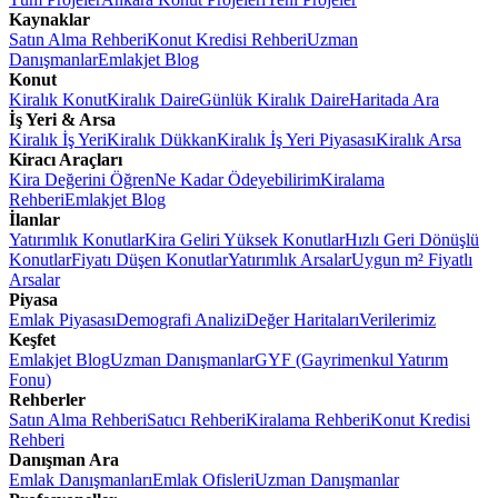
Kaynaklar
Satın Alma Rehberi
Konut Kredisi Rehberi
Uzman
Danışmanlar
Emlakjet Blog
Konut
Kiralık Konut
Kiralık Daire
Günlük Kiralık Daire
Haritada Ara
İş Yeri & Arsa
Kiralık İş Yeri
Kiralık Dükkan
Kiralık İş Yeri Piyasası
Kiralık Arsa
Kiracı Araçları
Kira Değerini Öğren
Ne Kadar Ödeyebilirim
Kiralama
Rehberi
Emlakjet Blog
İlanlar
Yatırımlık Konutlar
Kira Geliri Yüksek Konutlar
Hızlı Geri Dönüşlü
Konutlar
Fiyatı Düşen Konutlar
Yatırımlık Arsalar
Uygun m² Fiyatlı
Arsalar
Piyasa
Emlak Piyasası
Demografi Analizi
Değer Haritaları
Verilerimiz
Keşfet
Emlakjet Blog
Uzman Danışmanlar
GYF (Gayrimenkul Yatırım
Fonu)
Rehberler
Satın Alma Rehberi
Satıcı Rehberi
Kiralama Rehberi
Konut Kredisi
Rehberi
Danışman Ara
Emlak Danışmanları
Emlak Ofisleri
Uzman Danışmanlar