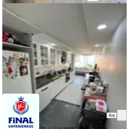
YENİ
Mavi Bulvar Groseri Market Civarı
Lüx Krediye Uygun Daire
Seyhan, Yeşilyurt Mahallesi
3+1
·
175 m²
·
4. Kat
·
06.08.2026
4.985.000 ₺
FİNAL GAYRİMENKUL
HULUSİ BAŞDAN
Ara
Ara
FİNAL GAYRİMENKUL
HULUSİ