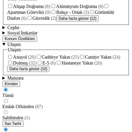
Ahşap Doğrama
(
8
)
Alüminyum Doğrama
(
8
)
Apartman Görevlisi
(
9
)
Bahçe - Ortak
(
3
)
Görüntülü
Diafon
(
6
)
Güvenlik
(
2
)
Daha fazla göster (12)
Cephe
Sosyal İmkanlar
Konum Özellikleri
Ulaşım
Ulaşım
Anayol
(
29
)
Caddeye Yakın
(
25
)
Camiye Yakın
(
24
)
Dolmuş
(
32
)
E-5
(
6
)
Hastaneye Yakın
(
20
)
Daha fazla göster (10)
Manzara
Kimden
Tümü
Emlak Ofisinden
(
87
)
Sahibinden
(
1
)
İlan Tarihi