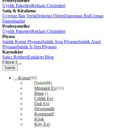
Profesyoneller
Üyelik Paketleri
Reklam Çözümleri
Satış & Kiralama
Ücretsiz İlan Verin
Değerini Öğren
Danışman Bul
Uzman
Danışmanlar
Profesyoneller
Üyelik Paketleri
Reklam Çözümleri
Piyasa
Satılık Konut Piyasası
Satılık Arsa Piyasası
Satılık Arazi
Piyasası
Satılık İş Yeri Piyasası
Kaynaklar
Satıcı Rehberi
Emlakjet Blog
Filtrele
3
Satılık
Konut
(99)
Daire
(88)
Müstakil Ev
(10)
Bina
(1)
Çiftlik Evi
Dağ Evi
Devremülk
Kooperatif
Köşk
Köy Evi