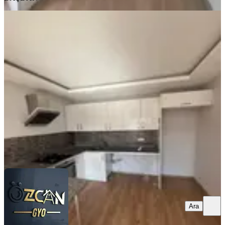
KOMBİLİ
Alparslan Türkeş Bulvarında Güney
Cepheli 6 Yıllık Daire
Seyhan, Yeşilyurt Mahallesi
2+1
·
80 m²
·
3. Kat
·
31.07.2026
3.150.000 ₺
ÖZCAN GAYRİMENKUL
İsmail Özcan
Ara
Ara