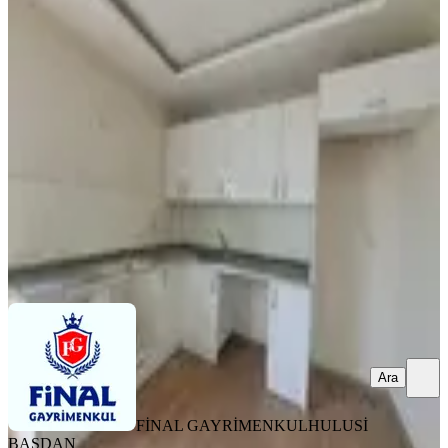
Seyhan Yeşilyurt'ta 3+1 Aydınlık Ve
Ferah Satılık Daire
Seyhan, Yeşilyurt Mahallesi
3+1
·
125 m²
·
5. Kat
·
01.08.2026
4.650.000 ₺
FİNAL GAYRİMENKUL
HULUSİ BAŞDAN
Ara
Ara
FİNAL GAYRİMENKUL
HULUSİ
BAŞDAN