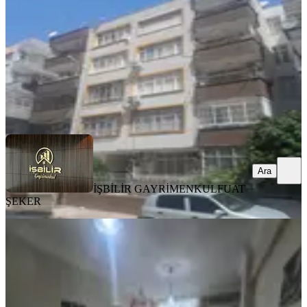
2+1
·
110 m²
·
1. Kat
·
23.07.2026
2.750.000 ₺
İŞBİLİR GAYRİMENKUL
FUAT ŞEKER
Ara
Ara
İŞBİLİR GAYRİMENKUL
FUAT
ŞEKER
BALKONLU
İz'den İkram Dondurma Civarın'da
Yatırım Fırsat
Seyhan, Yeşilyurt Mahallesi
3+1
·
165 m²
·
4. Kat
·
22.07.2026