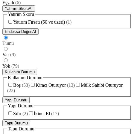
Eşyalı
(
6
)
Yatırım Skoru
AI
Yatırım Skoru
Yatırım Fırsatı (60 ve üzeri)
(
1
)
Endeksa Değeri
AI
Tümü
Var
(
9
)
Yok
(
79
)
Kullanım Durumu
Kullanım Durumu
Boş
(
53
)
Kiracı Oturuyor
(
13
)
Mülk Sahibi Oturuyor
(
22
)
Yapı Durumu
Yapı Durumu
Sıfır
(
2
)
İkinci El
(
17
)
Tapu Durumu
Tapu Durumu