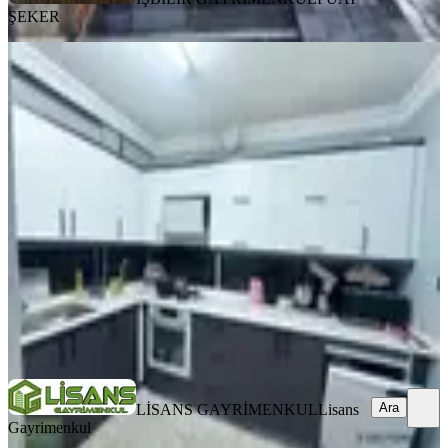
ŞEKER
KOMBİLİ
Adana Mavi Bulvar İkram Ve İnan
Dondurma Civarı Hasarsız Kapalı
Mutfaklı Doğal Gazlı 3+1
Seyhan, Yeşilyurt Mahallesi
3+1
·
165 m²
·
Yüksek giriş
·
29.07.2026
3.190.000 ₺
LİSANS GAYRİMENKUL
Lisans Gayrimenkul
Ara
Ara
LİSANS GAYRİMENKUL
Lisans
Gayrimenkul