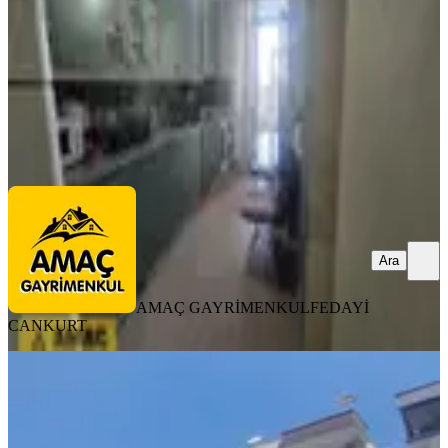
3.500.000 ₺
AMAÇ GAYRİMENKUL
FEDAYİ CANKURT
Ara
Ara
AMAÇ GAYRİMENKUL
FEDAYİ
CANKURT
EŞYALI
Yeşilyurt Mh Satılık 2+1 Daire
Seyhan, Yeşilyurt Mahallesi