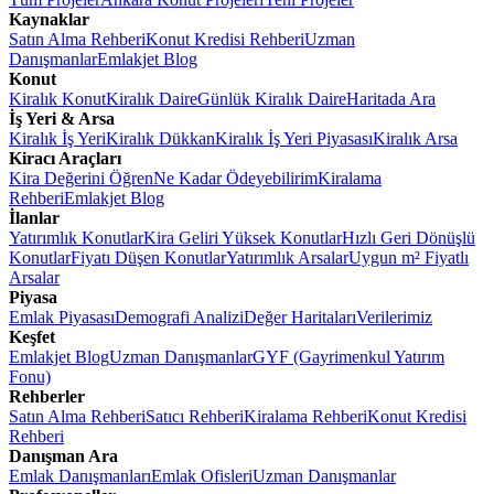
Kaynaklar
Satın Alma Rehberi
Konut Kredisi Rehberi
Uzman
Danışmanlar
Emlakjet Blog
Konut
Kiralık Konut
Kiralık Daire
Günlük Kiralık Daire
Haritada Ara
İş Yeri & Arsa
Kiralık İş Yeri
Kiralık Dükkan
Kiralık İş Yeri Piyasası
Kiralık Arsa
Kiracı Araçları
Kira Değerini Öğren
Ne Kadar Ödeyebilirim
Kiralama
Rehberi
Emlakjet Blog
İlanlar
Yatırımlık Konutlar
Kira Geliri Yüksek Konutlar
Hızlı Geri Dönüşlü
Konutlar
Fiyatı Düşen Konutlar
Yatırımlık Arsalar
Uygun m² Fiyatlı
Arsalar
Piyasa
Emlak Piyasası
Demografi Analizi
Değer Haritaları
Verilerimiz
Keşfet
Emlakjet Blog
Uzman Danışmanlar
GYF (Gayrimenkul Yatırım
Fonu)
Rehberler
Satın Alma Rehberi
Satıcı Rehberi
Kiralama Rehberi
Konut Kredisi
Rehberi
Danışman Ara
Emlak Danışmanları
Emlak Ofisleri
Uzman Danışmanlar