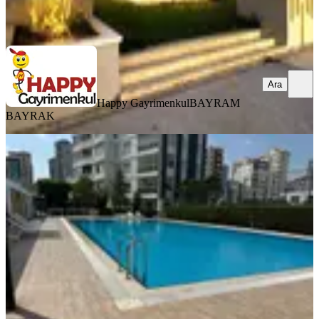
Happy Gayrimenkul
BAYRAM BAYRAK
Ara
Ara
Happy Gayrimenkul
BAYRAM
BAYRAK
YENİ
Havuzlu Güvenlikli Sitede Çok Geniş
Ömer Bayram Yapımı 1+1 Satılık
Daire
Seyhan, Gürselpaşa Mahallesi
1+1
·
60 m²
·
6. Kat
·
07.08.2026
4.750.000 ₺
KARAASLAN GAYRİMENKUL
Kerem görken