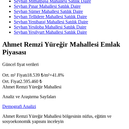
Seyhan Mithatpaşa Mahallesi Satılık Daire
Seyhan Pınar Mahallesi Satılık Daire
Seyhan Sümer Mahallesi Satılık Daire
Seyhan Tellidere Mahallesi Satılık Daire
Seyhan Yenibaraj Mahallesi Satılık Daire
Seyhan Yeşiloba Mahallesi Satılık Daire
Seyhan Yeşilyurt Mahallesi Satılık Daire
Ahmet Remzi Yüreğir Mahallesi Emlak
Piyasası
Güncel fiyat verileri
Ort. m² Fiyatı
18.539 ₺/m²
+
41.8
%
Ort. Fiyat
2.595.460 ₺
Ahmet Remzi Yüreğir Mahallesi
Analiz ve Araştırma Sayfaları
Demografi Analizi
Ahmet Remzi Yüreğir Mahallesi bölgesinin nüfus, eğitim ve
sosyoekonomik yapısını inceleyin