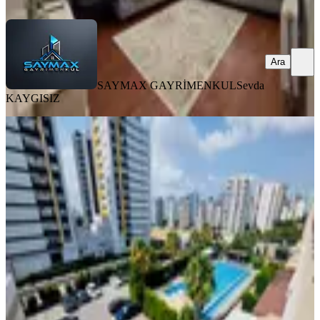
Ara
Ara
SAYMAX GAYRİMENKUL
Sevda
KAYGISIZ
YENİ
İz'den G.paşada Site İçi 3+1 Sosyal
Donatılı Fırsat Fiyat Kaçmaz
Seyhan, Gürselpaşa Mahallesi
3+1
·
155 m²
·
3. Kat
·
06.08.2026
5.750.000 ₺
İZ - art GAYRİMENKUL
SAVAŞ TAYFUR