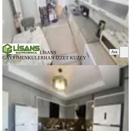
LİSANS GAYRİMENKUL
ERHAN İZZET KUZEY
Ara
Ara
LİSANS
GAYRİMENKUL
ERHAN İZZET KUZEY
YENİ
Emr'den Aydınlar'da 4+1 Lüks
Havuzlu Güvenlikli Site Satılık
Seyhan, Aydınlar Mahallesi
4+1
·
145 m²
·
2. Kat
·
06.08.2026
8.390.000 ₺