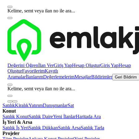
Kelime, semt veya ilan no ile ara...
Değerini Öğren
İlan Ver
Giriş Yap
Hesap Oluştur
Giriş Yap
Hesap
Oluştur
Favorilerim
Kayıtlı
Aramalar
İlanlarım
Değerlemelerim
Mesajlar
Bildirimler
Geri Bildirim
Kelime, semt veya ilan no ile ara...
Satılık
Kiralık
Yatırım
Danışmanlar
Sat
Konut
Satılık Konut
Satılık Daire
Yeni İlanlar
Haritada Ara
İş Yeri & Arsa
Satılık İş Yeri
Satılık Dükkan
Satılık Arsa
Satılık Tarla
Projeler
Tüm Projeler
Ankara Konut Projeleri
Yeni Projeler