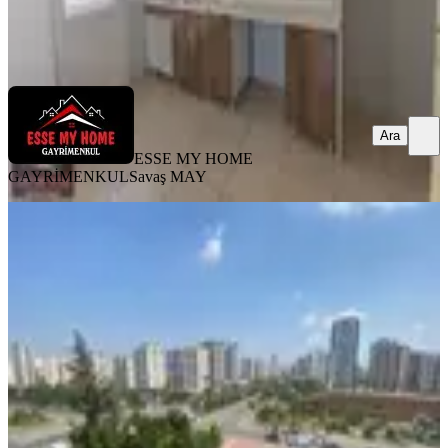
ESSE MY HOME GAYRİMENKUL
Savaş MAY
Ara
Ara
ESSE MY HOME
GAYRİMENKUL
Savaş MAY
YENİ
Türmen Başı Blv Üzeri 3+1 Geniş
Lüks 2000 Evler Mh Satılık Daire
Seyhan, 2000 Evler Mahallesi
3+1
·
190 m²
·
4. Kat
·
06.08.2026
6.500.000 ₺