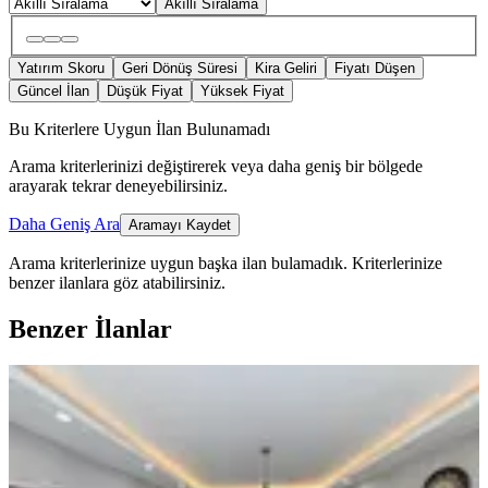
Akıllı Sıralama
Yatırım Skoru
Geri Dönüş Süresi
Kira Geliri
Fiyatı Düşen
Güncel İlan
Düşük Fiyat
Yüksek Fiyat
Bu Kriterlere Uygun İlan Bulunamadı
Arama kriterlerinizi değiştirerek veya daha geniş bir bölgede
arayarak tekrar deneyebilirsiniz.
Daha Geniş Ara
Aramayı Kaydet
Arama kriterlerinize uygun başka ilan bulamadık.
Kriterlerinize
benzer ilanlara göz atabilirsiniz.
Benzer İlanlar
ÖNE ÇIKAN
Köksal Dan Reşatbey Belediye Yanı
Rezidans Dairesi
Seyhan, Reşatbey Mahallesi