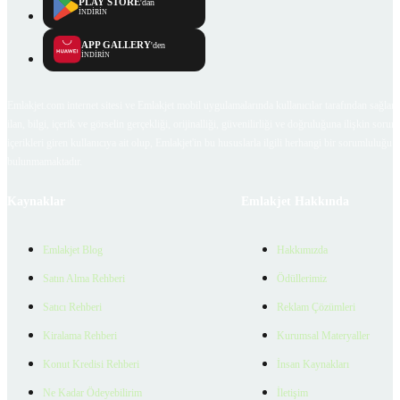
PLAY STORE
'dan
İNDİRİN
APP GALLERY
'den
İNDİRİN
Emlakjet.com internet sitesi ve Emlakjet mobil uygulamalarında kullanıcılar tarafından sağlana
ilan, bilgi, içerik ve görselin gerçekliği, orijinalliği, güvenilirliği ve doğruluğuna ilişkin soru
içerikleri giren kullanıcıya ait olup, Emlakjet'in bu hususlarla ilgili herhangi bir sorumluluğu
bulunmamaktadır.
Kaynaklar
Emlakjet Hakkında
Emlakjet Blog
Hakkımızda
Satın Alma Rehberi
Ödüllerimiz
Satıcı Rehberi
Reklam Çözümleri
Kiralama Rehberi
Kurumsal Materyaller
Konut Kredisi Rehberi
İnsan Kaynakları
Ne Kadar Ödeyebilirim
İletişim