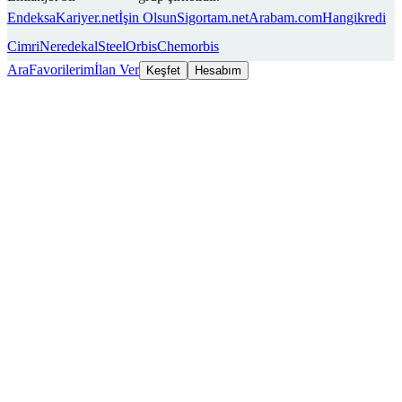
Endeksa
Kariyer.net
İşin Olsun
Sigortam.net
Arabam.com
Hangikredi
Cimri
Neredekal
SteelOrbis
Chemorbis
Ara
Favorilerim
İlan Ver
Keşfet
Hesabım