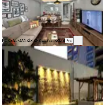
2+1
·
95 m²
·
9. Kat
·
07.08.2026
7.250.000 ₺
KÖKSAL GAYRİMENKUL
Fırat Köksal
Ara
KÖKSAL GAYRİMENKUL
Fırat Köksal
Ara
YENİ
Adana Öğretmenler Bulvarında
Ultralüks Satılık Daire
Seyhan, 2000 Evler Mahallesi
4+1
·
245 m²
·
6. Kat
·
07.08.2026
11.250.000 ₺