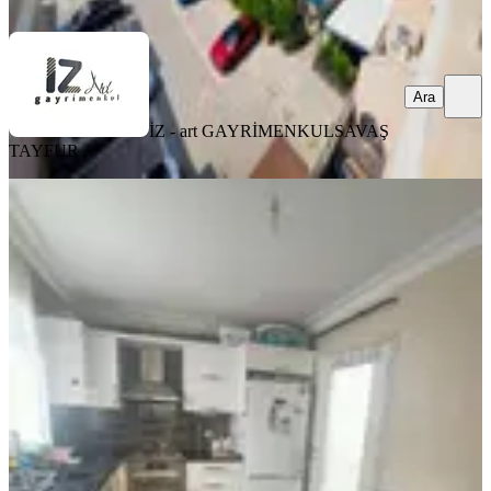
Ara
Ara
İZ - art GAYRİMENKUL
SAVAŞ
TAYFUR
YENİ
Adana Seyhan Bahçeşehir De Satilik
Daire
Seyhan, Küçükdikili Mahallesi
2+1
·
100 m²
·
Yüksek giriş
·
06.08.2026
3.475.000 ₺
01 ÖZKAYA BİNA İNŞAAT GAYRİMENKUL SAN.VE
LTD.ŞTİ.
01 Özkaya Gayrimenkul Bina Ltd.Şti.