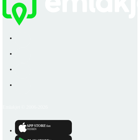
Emlakjet © 2006-2026
APP STORE
'dan
İNDİRİN