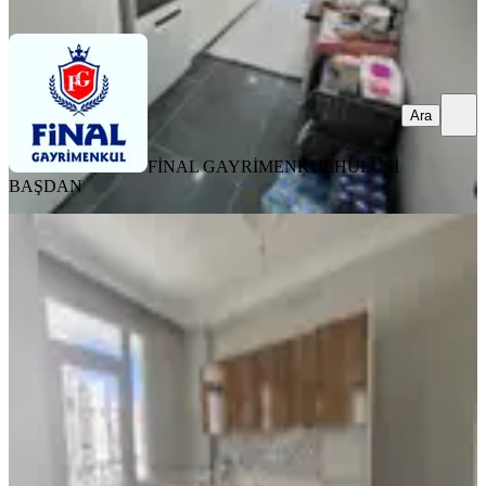
Ara
Ara
FİNAL GAYRİMENKUL
HULUSİ
BAŞDAN
YENİ
Esse My Home Dan Kıyıboyu
Fevzipaşa Da 2+1 Geniş Kapalı
Mutfak
Seyhan, Barış Mahallesi
2+1
·
145 m²
·
4. Kat
·
06.08.2026
3.485.000 ₺