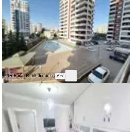
30 Bin Kira Getirili Havuz Güvenlik
Ful Yapılı Çok Geniş 1+1
Seyhan, Pınar Mahallesi
1+1
·
75 m²
·
1. Kat
·
07.08.2026
3.390.000 ₺
Lider Emlak
Faruk demirbaş
Ara
Lider Emlak
Faruk demirbaş
Ara
YENİ
Sevenler Pas.civ.sitede İçi Yapılı
K.mutfak 3+1 Ext.daire Kaçmaz
Seyhan, Pınar Mahallesi
3+1
·
170 m²
·
4. Kat
·
07.08.2026
3.730.000 ₺