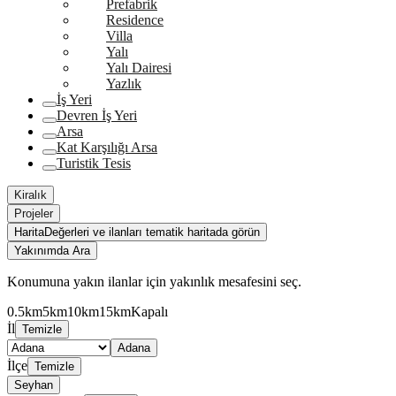
Prefabrik
Residence
Villa
Yalı
Yalı Dairesi
Yazlık
İş Yeri
Devren İş Yeri
Arsa
Kat Karşılığı Arsa
Turistik Tesis
Kiralık
Projeler
Harita
Değerleri ve ilanları tematik haritada görün
Yakınımda Ara
Konumuna yakın ilanlar için yakınlık mesafesini seç.
0.5km
5km
10km
15km
Kapalı
İl
Temizle
Adana
İlçe
Temizle
Seyhan