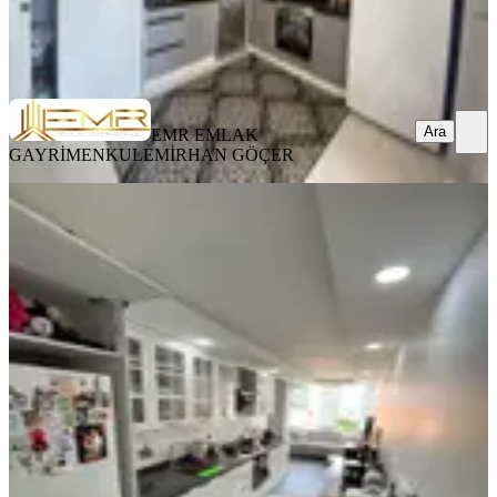
EMR EMLAK GAYRİMENKUL
EMİRHAN GÖÇER
Ara
Ara
EMR EMLAK
GAYRİMENKUL
EMİRHAN GÖÇER
YENİ
Mavi Bulvar Groseri Market Civarı
Lüx Krediye Uygun Daire
Seyhan, Yeşilyurt Mahallesi
3+1
·
175 m²
·
4. Kat
·
06.08.2026
4.985.000 ₺
FİNAL GAYRİMENKUL
HULUSİ BAŞDAN