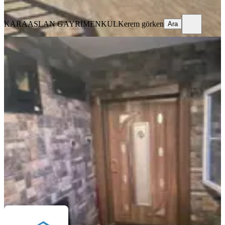
Ara
KARAASLAN GAYRİMENKUL
Kerem görken
Ara
YENİ
Sattılık Mavibulvarda Şehitler
Parkında Kafa Daire 1ci Sınıf
Mazeme Lüx Daire
Seyhan, Yeşilyurt Mahallesi
3+1
·
185 m²
·
8. Kat
·
07.08.2026
6.000.000 ₺
01 YAPI EMLAK
Bülent Boyacı
Ara