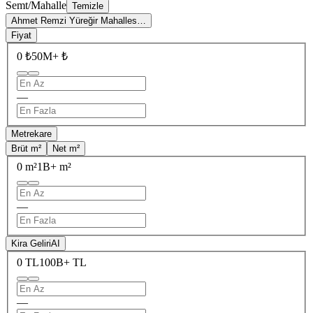
Semt/Mahalle
Temizle
Ahmet Remzi Yüreğir Mahalles…
Fiyat
0 ₺
50M+ ₺
—
Metrekare
Brüt m²
Net m²
0 m²
1B+ m²
—
Kira Geliri
AI
0 TL
100B+ TL
—