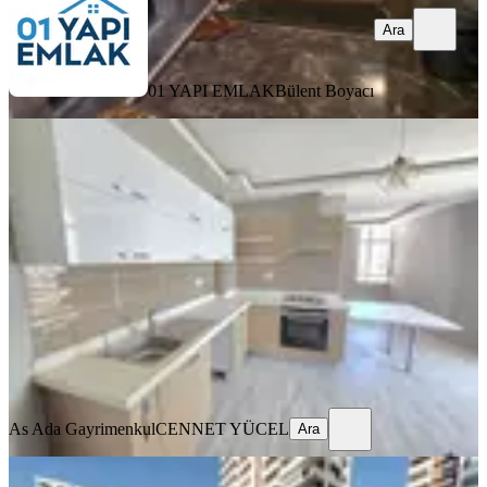
Ara
01 YAPI EMLAK
Bülent Boyacı
YENİ
Beyazevlerde Göl Manzaralı 3+1
Satılık Daire️
Seyhan, Yeşilyurt Mahallesi
3+1
·
180 m²
·
9. Kat
·
07.08.2026
5.150.000 ₺
As Ada Gayrimenkul
CENNET YÜCEL
Ara
As Ada Gayrimenkul
CENNET YÜCEL
Ara
YENİ