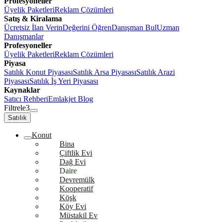
Profesyoneller
Üyelik Paketleri
Reklam Çözümleri
Satış & Kiralama
Ücretsiz İlan Verin
Değerini Öğren
Danışman Bul
Uzman
Danışmanlar
Profesyoneller
Üyelik Paketleri
Reklam Çözümleri
Piyasa
Satılık Konut Piyasası
Satılık Arsa Piyasası
Satılık Arazi
Piyasası
Satılık İş Yeri Piyasası
Kaynaklar
Satıcı Rehberi
Emlakjet Blog
Filtrele
3
Satılık
Konut
Bina
Çiftlik Evi
Dağ Evi
Daire
Devremülk
Kooperatif
Köşk
Köy Evi
Müstakil Ev