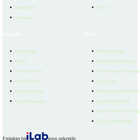
Emlak Değeri
Yardım
Verilerimiz
Hizmetler
Yasal
Danışman Bul
Kullanım Koşulları
Projeler
Bireysel Üyelik Sözleşmesi
Ücretsiz İlan Verin
Çerez Politikası ve Aydınlat
Üyelik Paketleri
Çerez Ayarları
EmlakZeka Asistan
Kullanıcı Veri Gizliliği Bildi
Uzman Danışmanlar
Ziyaretçi Veri Gizliliği
Müşteri Yetkilisi Veri Gizlili
Aday Aydınlatma Metni
Emlakjet bir
grup şirketidir.