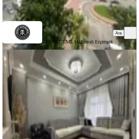
REMİNT EMLAK
Emrah Erşimşek
Ara
Ara
REMİNT EMLAK
Emrah Erşimşek
YENİ
Yeşiloba Toki'de 2+1+d.gazlı
Masrafsız Satılık Daire.......................
Seyhan, Yeşiloba Mahallesi
2+1
·
100 m²
·
4. Kat
·
06.08.2026
3.450.000 ₺
SAYMAX GAYRİMENKUL
Sevda KAYGISIZ