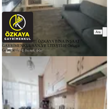
Ara
Ara
01 ÖZKAYA BİNA İNŞAAT
GAYRİMENKUL SAN.VE LTD.ŞTİ.
01 Özkaya
Gayrimenkul Bina Ltd.Şti.
YENİ
Mithatpaşa Mahallesi 3+1 K.mutfak
Yüksek Kredi'li Daire
Seyhan, Mithatpaşa Mahallesi
3+1
·
130 m²
·
1. Kat
·
06.08.2026
2.800.000 ₺