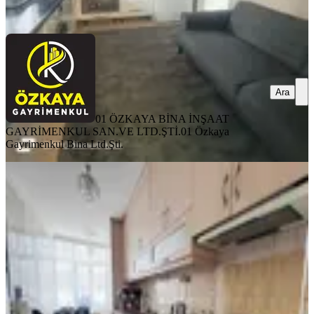
Ara
Ara
01 ÖZKAYA BİNA İNŞAAT
GAYRİMENKUL SAN.VE LTD.ŞTİ.
01 Özkaya
Gayrimenkul Bina Ltd.Şti.
YENİ
Mithatpaşa Mahallesi 3+1 K.mutfak
Yüksek Kredi'li Daire
Seyhan, Mithatpaşa Mahallesi
3+1
·
130 m²
·
1. Kat
·
06.08.2026
2.800.000 ₺