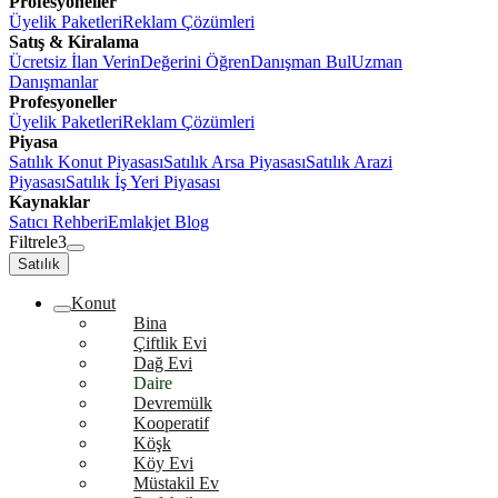
Profesyoneller
Üyelik Paketleri
Reklam Çözümleri
Satış & Kiralama
Ücretsiz İlan Verin
Değerini Öğren
Danışman Bul
Uzman
Danışmanlar
Profesyoneller
Üyelik Paketleri
Reklam Çözümleri
Piyasa
Satılık Konut Piyasası
Satılık Arsa Piyasası
Satılık Arazi
Piyasası
Satılık İş Yeri Piyasası
Kaynaklar
Satıcı Rehberi
Emlakjet Blog
Filtrele
3
Satılık
Konut
Bina
Çiftlik Evi
Dağ Evi
Daire
Devremülk
Kooperatif
Köşk
Köy Evi
Müstakil Ev