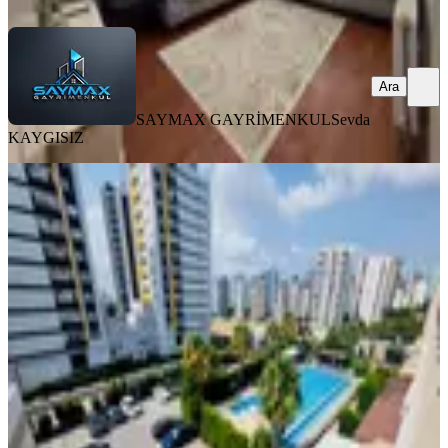
Ara
Ara
SAYMAX GAYRİMENKUL
Sevda
KAYGISIZ
YENİ
İz'den G.paşada Site İçi 3+1 Sosyal
Donatılı Fırsat Fiyat Kaçmaz
Seyhan, Gürselpaşa Mahallesi
3+1
·
155 m²
·
3. Kat
·
06.08.2026
5.750.000 ₺
İZ - art GAYRİMENKUL
SAVAŞ TAYFUR