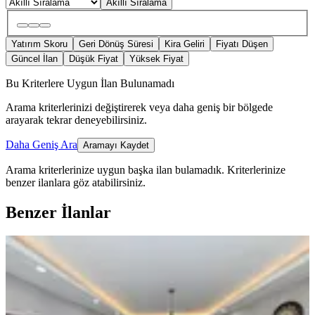
Akıllı Sıralama
Yatırım Skoru
Geri Dönüş Süresi
Kira Geliri
Fiyatı Düşen
Güncel İlan
Düşük Fiyat
Yüksek Fiyat
Bu Kriterlere Uygun İlan Bulunamadı
Arama kriterlerinizi değiştirerek veya daha geniş bir bölgede
arayarak tekrar deneyebilirsiniz.
Daha Geniş Ara
Aramayı Kaydet
Arama kriterlerinize uygun başka ilan bulamadık.
Kriterlerinize
benzer ilanlara göz atabilirsiniz.
Benzer İlanlar
ÖNE ÇIKAN
Köksal Dan Reşatbey Belediye Yanı
Rezidans Dairesi
Seyhan, Reşatbey Mahallesi