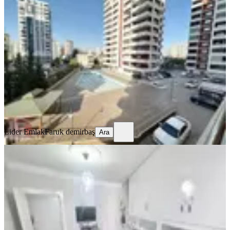
30 Bin Kira Getirili Havuz Güvenlik
Ful Yapılı Çok Geniş 1+1
Seyhan, Pınar Mahallesi
1+1
·
75 m²
·
1. Kat
·
07.08.2026
3.390.000 ₺
Lider Emlak
Faruk demirbaş
Ara
Lider Emlak
Faruk demirbaş
Ara
YENİ
Sevenler Pas.civ.sitede İçi Yapılı
K.mutfak 3+1 Ext.daire Kaçmaz
Seyhan, Pınar Mahallesi
3+1
·
170 m²
·
4. Kat
·
07.08.2026
3.730.000 ₺