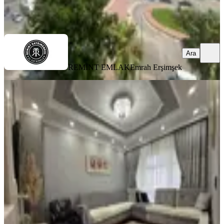
REMİNT EMLAK
Emrah Erşimşek
Ara
Ara
REMİNT EMLAK
Emrah Erşimşek
YENİ
Yeşiloba Toki'de 2+1+d.gazlı
Masrafsız Satılık Daire.......................
Seyhan, Yeşiloba Mahallesi
2+1
·
100 m²
·
4. Kat
·
06.08.2026
3.450.000 ₺
SAYMAX GAYRİMENKUL
Sevda KAYGISIZ