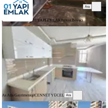
Ara
01 YAPI EMLAK
Bülent Boyacı
YENİ
Beyazevlerde Göl Manzaralı 3+1
Satılık Daire️
Seyhan, Yeşilyurt Mahallesi
3+1
·
180 m²
·
9. Kat
·
07.08.2026
5.150.000 ₺
As Ada Gayrimenkul
CENNET YÜCEL
Ara
As Ada Gayrimenkul
CENNET YÜCEL
Ara
YENİ