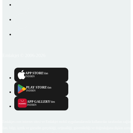
Emlakjet © 2006-2026
APP STORE
'dan
İNDİRİN
PLAY STORE
'dan
İNDİRİN
APP GALLERY
'den
İNDİRİN
Emlakjet.com internet sitesi ve Emlakjet mobil uygulamalarında kullanıcılar tarafından sağlana
ilan, bilgi, içerik ve görselin gerçekliği, orijinalliği, güvenilirliği ve doğruluğuna ilişkin soru