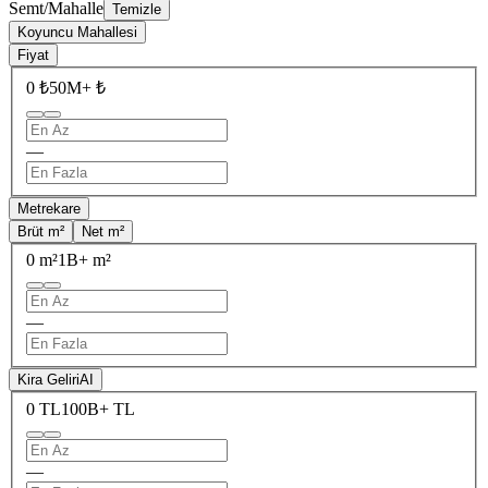
Semt/Mahalle
Temizle
Koyuncu Mahallesi
Fiyat
0 ₺
50M+ ₺
—
Metrekare
Brüt m²
Net m²
0 m²
1B+ m²
—
Kira Geliri
AI
0 TL
100B+ TL
—