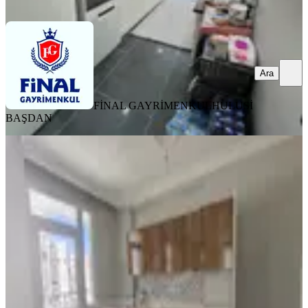
Ara
Ara
FİNAL GAYRİMENKUL
HULUSİ
BAŞDAN
YENİ
Esse My Home Dan Kıyıboyu
Fevzipaşa Da 2+1 Geniş Kapalı
Mutfak
Seyhan, Barış Mahallesi
2+1
·
145 m²
·
4. Kat
·
06.08.2026
3.485.000 ₺