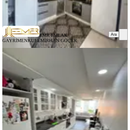
EMR EMLAK GAYRİMENKUL
EMİRHAN GÖÇER
Ara
Ara
EMR EMLAK
GAYRİMENKUL
EMİRHAN GÖÇER
YENİ
Mavi Bulvar Groseri Market Civarı
Lüx Krediye Uygun Daire
Seyhan, Yeşilyurt Mahallesi
3+1
·
175 m²
·
4. Kat
·
06.08.2026
4.985.000 ₺
FİNAL GAYRİMENKUL
HULUSİ BAŞDAN