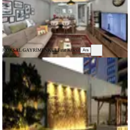
2+1
·
95 m²
·
9. Kat
·
07.08.2026
7.250.000 ₺
KÖKSAL GAYRİMENKUL
Fırat Köksal
Ara
KÖKSAL GAYRİMENKUL
Fırat Köksal
Ara
YENİ
Adana Öğretmenler Bulvarında
Ultralüks Satılık Daire
Seyhan, 2000 Evler Mahallesi
4+1
·
245 m²
·
6. Kat
·
07.08.2026
11.250.000 ₺