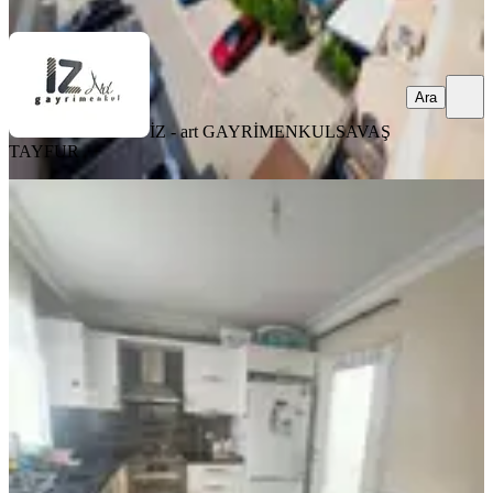
Ara
Ara
İZ - art GAYRİMENKUL
SAVAŞ
TAYFUR
YENİ
Adana Seyhan Bahçeşehir De Satilik
Daire
Seyhan, Küçükdikili Mahallesi
2+1
·
100 m²
·
Yüksek giriş
·
06.08.2026
3.475.000 ₺
01 ÖZKAYA BİNA İNŞAAT GAYRİMENKUL SAN.VE
LTD.ŞTİ.
01 Özkaya Gayrimenkul Bina Ltd.Şti.