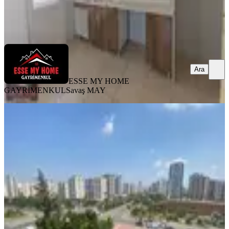
ESSE MY HOME GAYRİMENKUL
Savaş MAY
Ara
Ara
ESSE MY HOME
GAYRİMENKUL
Savaş MAY
YENİ
Türmen Başı Blv Üzeri 3+1 Geniş
Lüks 2000 Evler Mh Satılık Daire
Seyhan, 2000 Evler Mahallesi
3+1
·
190 m²
·
4. Kat
·
06.08.2026
6.500.000 ₺