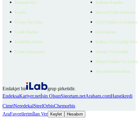
Danışman Bul
Kullanım Koşulları
Projeler
Bireysel Üyelik Sözleşmesi
Ücretsiz İlan Verin
Çerez Politikası ve Aydınlat
Üyelik Paketleri
Çerez Ayarları
EmlakZeka Asistan
Kullanıcı Veri Gizliliği Bildi
Uzman Danışmanlar
Ziyaretçi Veri Gizliliği
Müşteri Yetkilisi Veri Gizlili
Aday Aydınlatma Metni
Emlakjet bir
grup şirketidir.
Endeksa
Kariyer.net
İşin Olsun
Sigortam.net
Arabam.com
Hangikredi
Cimri
Neredekal
SteelOrbis
Chemorbis
Ara
Favorilerim
İlan Ver
Keşfet
Hesabım