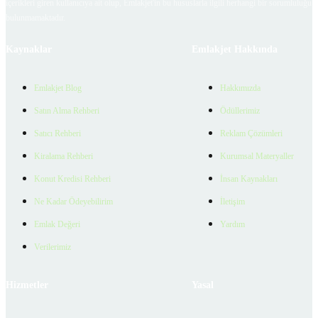
içerikleri giren kullanıcıya ait olup, Emlakjet'in bu hususlarla ilgili herhangi bir sorumluluğu
bulunmamaktadır.
Kaynaklar
Emlakjet Hakkında
Emlakjet Blog
Hakkımızda
Satın Alma Rehberi
Ödüllerimiz
Satıcı Rehberi
Reklam Çözümleri
Kiralama Rehberi
Kurumsal Materyaller
Konut Kredisi Rehberi
İnsan Kaynakları
Ne Kadar Ödeyebilirim
İletişim
Emlak Değeri
Yardım
Verilerimiz
Hizmetler
Yasal