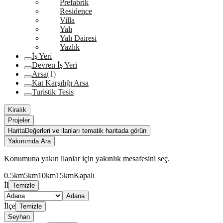
Prefabrik
Residence
Villa
Yalı
Yalı Dairesi
Yazlık
İş Yeri
Devren İş Yeri
Arsa
(1)
Kat Karşılığı Arsa
Turistik Tesis
Kiralık
Projeler
Harita
Değerleri ve ilanları tematik haritada görün
Yakınımda Ara
Konumuna yakın ilanlar için yakınlık mesafesini seç.
0.5km
5km
10km
15km
Kapalı
İl
Temizle
Adana
İlçe
Temizle
Seyhan