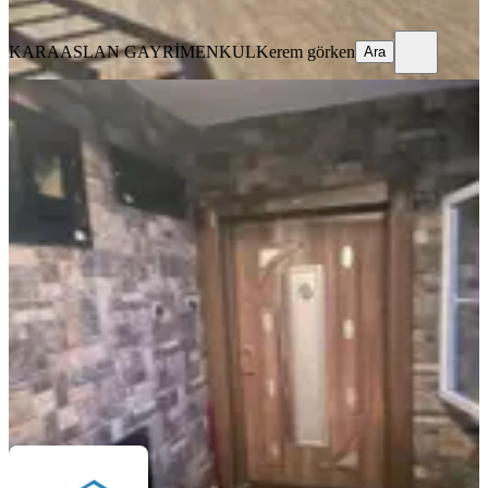
Ara
KARAASLAN GAYRİMENKUL
Kerem görken
Ara
YENİ
Sattılık Mavibulvarda Şehitler
Parkında Kafa Daire 1ci Sınıf
Mazeme Lüx Daire
Seyhan, Yeşilyurt Mahallesi
3+1
·
185 m²
·
8. Kat
·
07.08.2026
6.000.000 ₺
01 YAPI EMLAK
Bülent Boyacı
Ara