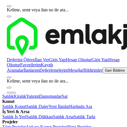
Kelime, semt veya ilan no ile ara...
Değerini Öğren
İlan Ver
Giriş Yap
Hesap Oluştur
Giriş Yap
Hesap
Oluştur
Favorilerim
Kayıtlı
Aramalar
İlanlarım
Değerlemelerim
Mesajlar
Bildirimler
Geri Bildirim
Kelime, semt veya ilan no ile ara...
Satılık
Kiralık
Yatırım
Danışmanlar
Sat
Konut
Satılık Konut
Satılık Daire
Yeni İlanlar
Haritada Ara
İş Yeri & Arsa
Satılık İş Yeri
Satılık Dükkan
Satılık Arsa
Satılık Tarla
Projeler
Tüm Projeler
Ankara Konut Projeleri
Yeni Projeler