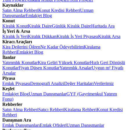
Kaynaklar
Satın Alma Rehberi
Konut Kredisi Rehberi
Uzman
Danışmanlar
Emlakjet Blog
Konut
Kiralık Konut
Kiralık Daire
Günlük Kiralık Daire
Haritada Ara
İş Yeri & Arsa
Kiralık İş Yeri
Kiralık Dükkan
Kiralık İş Yeri Piyasası
Kiralık Arsa
Kiracı Araçları
Kira Değerini Öğren
Ne Kadar Ödeyebilirim
Kiralama
Rehberi
Emlakjet Blog
İlanlar
Yatırımlık Konutlar
Kira Geliri Yüksek Konutlar
Hızlı Geri Dönüşlü
Konutlar
Fiyatı Düşen Konutlar
Yatırımlık Arsalar
Uygun m² Fiyatlı
Arsalar
Piyasa
Emlak Piyasası
Demografi Analizi
Değer Haritaları
Verilerimiz
Keşfet
Emlakjet Blog
Uzman Danışmanlar
GYF (Gayrimenkul Yatırım
Fonu)
Rehberler
Satın Alma Rehberi
Satıcı Rehberi
Kiralama Rehberi
Konut Kredisi
Rehberi
Danışman Ara
Emlak Danışmanları
Emlak Ofisleri
Uzman Danışmanlar