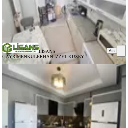
LİSANS GAYRİMENKUL
ERHAN İZZET KUZEY
Ara
Ara
LİSANS
GAYRİMENKUL
ERHAN İZZET KUZEY
YENİ
Emr'den Aydınlar'da 4+1 Lüks
Havuzlu Güvenlikli Site Satılık
Seyhan, Aydınlar Mahallesi
4+1
·
145 m²
·
2. Kat
·
06.08.2026
8.390.000 ₺