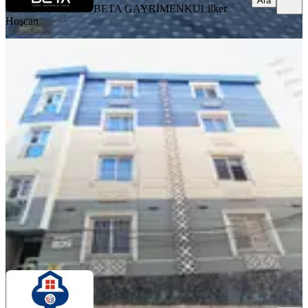
Ara
BETA GAYRİMENKUL
ilker
Hoşcan
YENİ
Acil Mavi Bulvar Yakını Duygu
Kafeye 5 Dakika Az Katlı 3 Yıllık Yeni
Binada 1+1 Emsalsiz Daire
Seyhan, Yeşilyurt Mahallesi
1+1
·
45 m²
·
3. Kat
·
06.08.2026
1.650.000 ₺
SENAY EMLAK
RECEP ÖZÇETİN
Ara