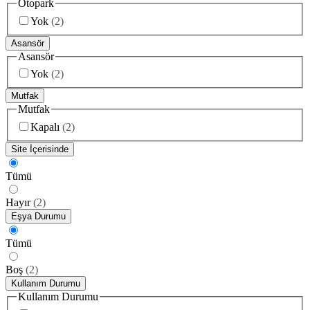
Otopark
Yok
(
2
)
Asansör
Asansör
Yok
(
2
)
Mutfak
Mutfak
Kapalı
(
2
)
Site İçerisinde
Tümü
Hayır
(
2
)
Eşya Durumu
Tümü
Boş
(
2
)
Kullanım Durumu
Kullanım Durumu