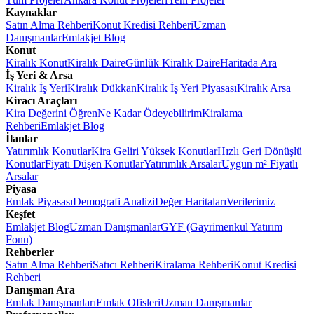
Kaynaklar
Satın Alma Rehberi
Konut Kredisi Rehberi
Uzman
Danışmanlar
Emlakjet Blog
Konut
Kiralık Konut
Kiralık Daire
Günlük Kiralık Daire
Haritada Ara
İş Yeri & Arsa
Kiralık İş Yeri
Kiralık Dükkan
Kiralık İş Yeri Piyasası
Kiralık Arsa
Kiracı Araçları
Kira Değerini Öğren
Ne Kadar Ödeyebilirim
Kiralama
Rehberi
Emlakjet Blog
İlanlar
Yatırımlık Konutlar
Kira Geliri Yüksek Konutlar
Hızlı Geri Dönüşlü
Konutlar
Fiyatı Düşen Konutlar
Yatırımlık Arsalar
Uygun m² Fiyatlı
Arsalar
Piyasa
Emlak Piyasası
Demografi Analizi
Değer Haritaları
Verilerimiz
Keşfet
Emlakjet Blog
Uzman Danışmanlar
GYF (Gayrimenkul Yatırım
Fonu)
Rehberler
Satın Alma Rehberi
Satıcı Rehberi
Kiralama Rehberi
Konut Kredisi
Rehberi
Danışman Ara
Emlak Danışmanları
Emlak Ofisleri
Uzman Danışmanlar