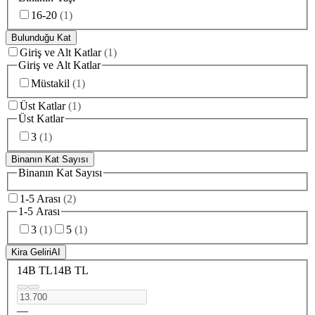
16-20
(
1
)
Bulunduğu Kat
Giriş ve Alt Katlar
(
1
)
Giriş ve Alt Katlar
Müstakil
(
1
)
Üst Katlar
(
1
)
Üst Katlar
3
(
1
)
Binanın Kat Sayısı
Binanın Kat Sayısı
1-5 Arası
(
2
)
1-5 Arası
3
(
1
)
5
(
1
)
Kira Geliri
AI
14B TL
14B TL
—