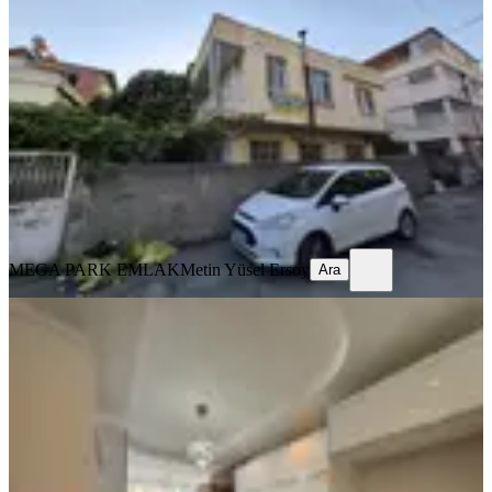
Bahçeli Satılık Mustakıl Ev
Seyhan, Yeşilyurt Mahallesi
2+1
·
220 m²
·
Müstakil
·
04.08.2026
5.250.000 ₺
MEGA PARK EMLAK
Metin Yüsel Ersoy
Ara
MEGA PARK EMLAK
Metin Yüsel Ersoy
Ara
YENİ
Seyhan Baraj Yolu Blv Üzeri 4+1
Sümer Mh Satılık Daire Kaçmazzzzz
Seyhan, Sümer Mahallesi
4+1
·
210 m²
·
5. Kat
·
04.08.2026
5.875.000 ₺