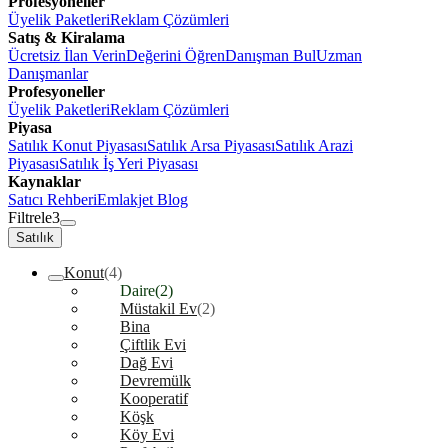
Profesyoneller
Üyelik Paketleri
Reklam Çözümleri
Satış & Kiralama
Ücretsiz İlan Verin
Değerini Öğren
Danışman Bul
Uzman
Danışmanlar
Profesyoneller
Üyelik Paketleri
Reklam Çözümleri
Piyasa
Satılık Konut Piyasası
Satılık Arsa Piyasası
Satılık Arazi
Piyasası
Satılık İş Yeri Piyasası
Kaynaklar
Satıcı Rehberi
Emlakjet Blog
Filtrele
3
Satılık
Konut
(4)
Daire
(2)
Müstakil Ev
(2)
Bina
Çiftlik Evi
Dağ Evi
Devremülk
Kooperatif
Köşk
Köy Evi