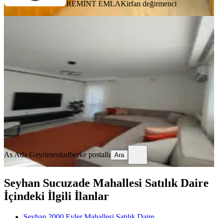
REMİNT EMLAK
irfan değirmenci
YENİ
Alparslan Türkeş Bulvarında 3+1
Daire
Seyhan, Tellidere Mahallesi
3+1
·
140 m²
·
7. Kat
·
03.08.2026
4.385.000 ₺
As Ada Gayrimenkul
berke postallı
Ara
As Ada Gayrimenkul
berke postallı
Ara
Seyhan Sucuzade Mahallesi Satılık Daire
İçindeki İlgili İlanlar
Seyhan 2000 Evler Mahallesi Satılık Daire