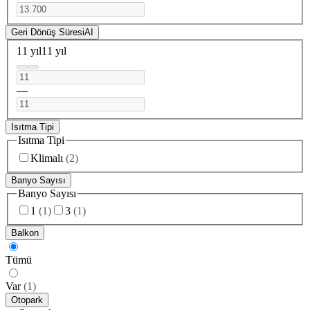
Geri Dönüş Süresi
AI
11 yıl
11 yıl
—
Isıtma Tipi
Isıtma Tipi
Klimalı
(
2
)
Banyo Sayısı
Banyo Sayısı
1
(
1
)
3
(
1
)
Balkon
Tümü
Var
(
1
)
Otopark