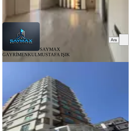
SAYMAX GAYRİMENKUL
MUSTAFA IŞIK
Ara
Ara
SAYMAX
GAYRİMENKUL
MUSTAFA IŞIK
YENİ
Köksal Gayrimenkul Den Barajyolu
Dublex
Seyhan, Yenibaraj Mahallesi
4+1
·
200 m²
·
13. Kat
·
03.08.2026
5.650.000 ₺
KÖKSAL GAYRİMENKUL
Fırat Köksal