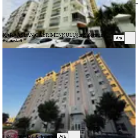
KARAASLAN GAYRİMENKUL
Uğur Süleyman Karaaslan
Ara
KARAASLAN GAYRİMENKUL
Uğur Süleyman
Ara
Karaaslan
YENİ
Yeşiloba Toki'de Cepheleri Açık Site
İçi Geniş 3+1 Satılık Daire
Seyhan, Yeşiloba Mahallesi
3+1
·
180 m²
·
2. Kat
·
05.08.2026
4.180.000 ₺
Lider Emlak
Faruk demirbaş
Ara
Lider Emlak
Faruk demirbaş
Ara