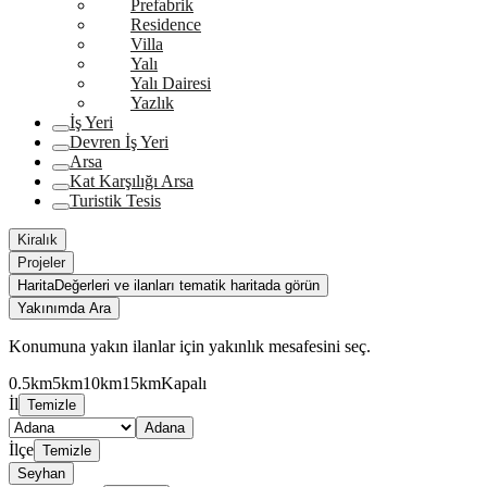
Prefabrik
Residence
Villa
Yalı
Yalı Dairesi
Yazlık
İş Yeri
Devren İş Yeri
Arsa
Kat Karşılığı Arsa
Turistik Tesis
Kiralık
Projeler
Harita
Değerleri ve ilanları tematik haritada görün
Yakınımda Ara
Konumuna yakın ilanlar için yakınlık mesafesini seç.
0.5km
5km
10km
15km
Kapalı
İl
Temizle
Adana
İlçe
Temizle
Seyhan