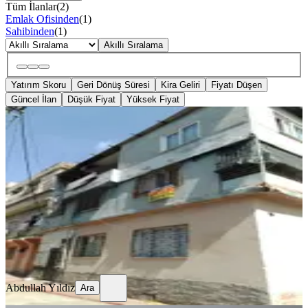
Tüm İlanlar
(
2
)
Emlak Ofisinden
(
1
)
Sahibinden
(
1
)
Akıllı Sıralama
Yatırım Skoru
Geri Dönüş Süresi
Kira Geliri
Fiyatı Düşen
Güncel İlan
Düşük Fiyat
Yüksek Fiyat
BALKONLU
Adanada Çarşının Göbeğinde
Seyhan, Sucuzade Mahallesi
2+1
·
100 m²
·
Müstakil
·
07.06.2026
3.500.000 ₺
Abdullah Yıldız
Ara
Abdullah Yıldız
Ara