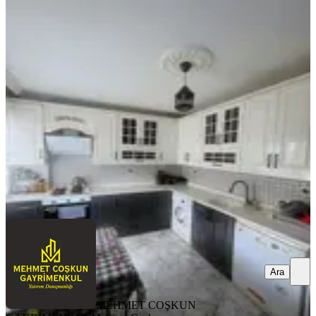
%
11
Saydam Caddesi Üzeri Satılık 2+1
Daire
Seyhan, Sucuzade Mahallesi
2+1
·
100 m²
·
3. Kat
·
05.11.2025
1.999.990 ₺
2.250.000 ₺
MEHMET COŞKUN GAYRİMENKUL
Mehmet Coşkun
Ara
Ara
MEHMET COŞKUN