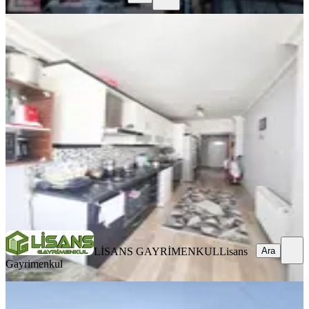
YENİ
Pınar Mah. Ali Bozdoğanoğlu
Cad.d.gazlı 3+1 Geniş Cazip Daire
Seyhan, Pınar Mahallesi
3+1
·
170 m²
·
6. Kat
·
05.08.2026
4.350.000 ₺
LİSANS GAYRİMENKUL
Lisans Gayrimenkul
Ara
Ara
LİSANS GAYRİMENKUL
Lisans
Gayrimenkul
YENİ
Adana Seyhan Yeşilyurt Ta 2 Katlı