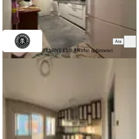
REMİNT EMLAK
irfan değirmenci
Ara
Ara
REMİNT EMLAK
irfan değirmenci
YENİ
Döşeme Mah-valilik Ve Emniyet
Binası Karşısı-metro Durağına Yakın-
3+1 Satılık Daire
Seyhan, Döşeme Mahallesi
3+1
·
165 m²
·
7. Kat
·
04.08.2026
4.250.000 ₺