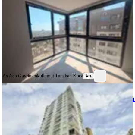
Satılık Sıfır 3+1 Daire
Seyhan, Mithatpaşa Mahallesi
3+1
·
135 m²
·
12. Kat
·
05.08.2026
6.500.000 ₺
As Ada Gayrimenkul
Umut Tunahan Koca
Ara
As Ada Gayrimenkul
Umut Tunahan Koca
Ara
YENİ
Bölgenin En Çok Aranan
Sitelerinden**genç**3+1**geniş**yapıl
Seyhan, Yeşilyurt Mahallesi
3+1
·
165 m²
·
5. Kat
·
05.08.2026
6.490.000 ₺