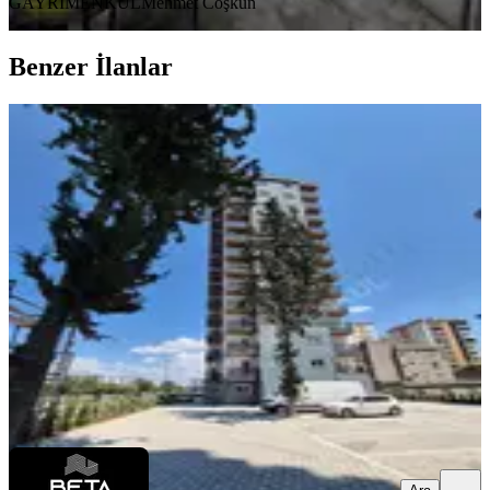
GAYRİMENKUL
Mehmet Coşkun
Benzer İlanlar
YENİ
Mithatpaşa Mah.kıyıboyu Cad
Manzaralı.site İçi.sıfır 2+1
Seyhan, Mithatpaşa Mahallesi
2+1
·
135 m²
·
9. Kat
·
06.08.2026
4.750.000 ₺
BETA GAYRİMENKUL
ilker Hoşcan
Ara