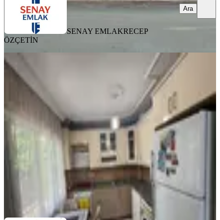
Ara
SENAY EMLAK
RECEP
ÖZÇETİN
YENİ
Sağlam'dan Bahçeşehirde
Kaçırılmayacak Kelepir 2+1 Satılık
Daire
Seyhan, Bahçeşehir Mahallesi
2+1
·
110 m²
·
Yüksek giriş
·
06.08.2026
2.675.000 ₺
SAĞLAM YAPI GAYRİMENKUL
Ercan SAĞLAM
Ara