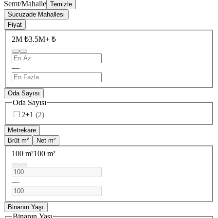
Semt/Mahalle
Temizle
Sucuzade Mahallesi
Fiyat
2M ₺
3.5M+ ₺
—
Oda Sayısı
Oda Sayısı
2+1
(
2
)
Metrekare
Brüt m²
Net m²
100 m²
100 m²
—
Binanın Yaşı
Binanın Yaşı