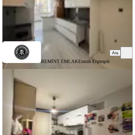
REMİNT EMLAK
Emrah Erşimşek
Ara
Ara
REMİNT EMLAK
Emrah Erşimşek
YENİ
Yeşilyurt Mh Bulvar Üzerinde 3.kat
3+1 Extralı Daire
Seyhan, Yeşilyurt Mahallesi
3+1
·
160 m²
·
3. Kat
·
04.08.2026
3.275.000 ₺