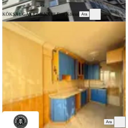
Ara
KÖKSAL GAYRİMENKUL
Fırat Köksal
Ara
YENİ
Mücahitler Cadde Üzerinde Hasarsız
İskanlı 3+1 Panoramik Cepheli Daire
Seyhan, Tellidere Mahallesi
3+1
·
170 m²
·
10. Kat
·
03.08.2026
4.000.000 ₺
REMİNT EMLAK
irfan değirmenci
Ara
Ara