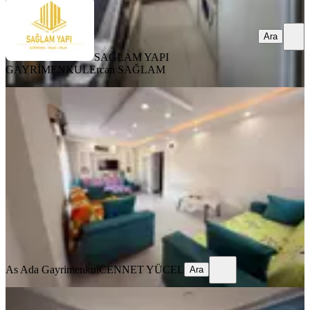
Ara
SAĞLAM YAPI
GAYRİMENKUL
Ercan SAĞLAM
YENİ
Tellidere Mh 3+1 Satılık Daire
Seyhan, Tellidere Mahallesi
3+1
·
140 m²
·
2. Kat
·
05.08.2026
4.250.000 ₺
As Ada Gayrimenkul
CENNET YÜCEL
Ara
As Ada Gayrimenkul
CENNET YÜCEL
Ara
YENİ
Seyhan Mithatpaşa'da Havuzlu Sitede