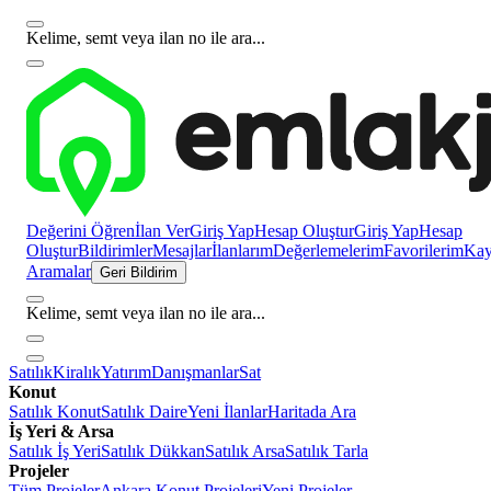
Kelime, semt veya ilan no ile ara...
Değerini Öğren
İlan Ver
Giriş Yap
Hesap Oluştur
Giriş Yap
Hesap
Oluştur
Bildirimler
Mesajlar
İlanlarım
Değerlemelerim
Favorilerim
Kayı
Aramalar
Geri Bildirim
Kelime, semt veya ilan no ile ara...
Satılık
Kiralık
Yatırım
Danışmanlar
Sat
Konut
Satılık Konut
Satılık Daire
Yeni İlanlar
Haritada Ara
İş Yeri & Arsa
Satılık İş Yeri
Satılık Dükkan
Satılık Arsa
Satılık Tarla
Projeler
Tüm Projeler
Ankara Konut Projeleri
Yeni Projeler