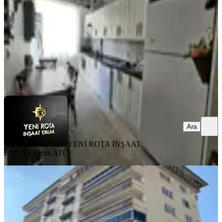
3+1
·
150 m²
·
1. Kat
·
05.08.2026
3.400.000 ₺
YENİ ROTA İNŞAAT EMLAK
Faruk ATCI
Ara
Ara
YENİ ROTA İNŞAAT
EMLAK
Faruk ATCI
YENİ
Yamaçtepe'de Fırsat Daire 3+1
Onikişubat, Yamaçtepe Mahallesi
3+1
·
140 m²
·
6. Kat
·
05.08.2026