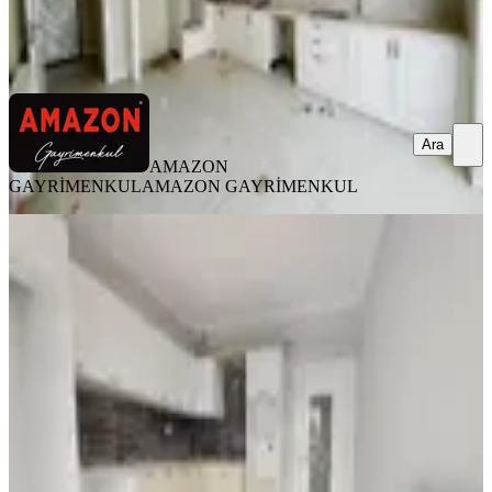
AMAZON GAYRİMENKUL
AMAZON GAYRİMENKUL
Ara
Ara
AMAZON
GAYRİMENKUL
AMAZON GAYRİMENKUL
YENİ
Germenicia'dan Hürriyet Mh.de İyi
Lokasyonda Geniş Satılık 3+1
Onikişubat, Hürriyet Mahallesi
3+1
·
150 m²
·
3. Kat
·
07.08.2026
5.150.000 ₺
Germenicia Gayrimenkul
Celalettin Yarpuz