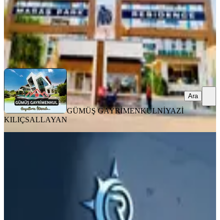
GÜMÜŞ GAYRİMENKUL
NİYAZİ KILIÇSALLAYAN
Ara
Ara
GÜMÜŞ GAYRİMENKUL
NİYAZİ
KILIÇSALLAYAN
MANZARALI
Yeni Rotadan Üniversite Bölgesi Satlık
1+1
Onikişubat, Yamaçtepe Mahallesi
1+1
·
55 m²
·
7. Kat
·
03.08.2026
2.300.000 ₺