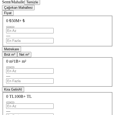
Semt/Mahalle
Temizle
Çağırkan Mahallesi
Fiyat
0 ₺
50M+ ₺
—
Metrekare
Brüt m²
Net m²
0 m²
1B+ m²
—
Kira Geliri
AI
0 TL
100B+ TL
—