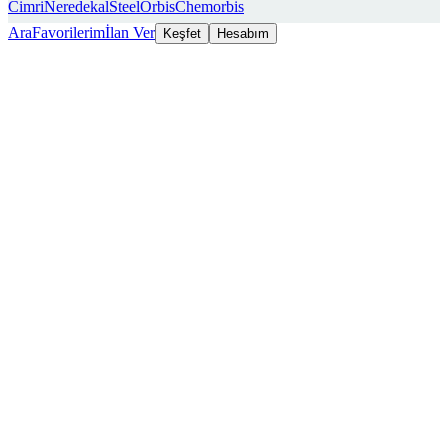
Cimri
Neredekal
SteelOrbis
Chemorbis
Ara
Favorilerim
İlan Ver
Keşfet
Hesabım