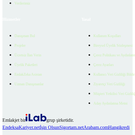
Verilerimiz
Hizmetler
Yasal
Danışman Bul
Kullanım Koşulları
Projeler
Bireysel Üyelik Sözleşmesi
Ücretsiz İlan Verin
Çerez Politikası ve Aydınlat
Üyelik Paketleri
Çerez Ayarları
EmlakZeka Asistan
Kullanıcı Veri Gizliliği Bildi
Uzman Danışmanlar
Ziyaretçi Veri Gizliliği
Müşteri Yetkilisi Veri Gizlili
Aday Aydınlatma Metni
Emlakjet bir
grup şirketidir.
Endeksa
Kariyer.net
İşin Olsun
Sigortam.net
Arabam.com
Hangikredi