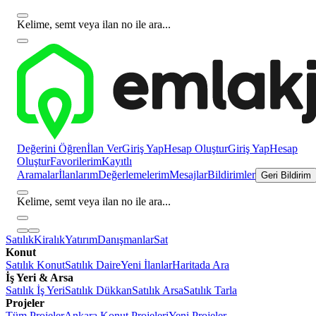
Kelime, semt veya ilan no ile ara...
Değerini Öğren
İlan Ver
Giriş Yap
Hesap Oluştur
Giriş Yap
Hesap
Oluştur
Favorilerim
Kayıtlı
Aramalar
İlanlarım
Değerlemelerim
Mesajlar
Bildirimler
Geri Bildirim
Kelime, semt veya ilan no ile ara...
Satılık
Kiralık
Yatırım
Danışmanlar
Sat
Konut
Satılık Konut
Satılık Daire
Yeni İlanlar
Haritada Ara
İş Yeri & Arsa
Satılık İş Yeri
Satılık Dükkan
Satılık Arsa
Satılık Tarla
Projeler
Tüm Projeler
Ankara Konut Projeleri
Yeni Projeler