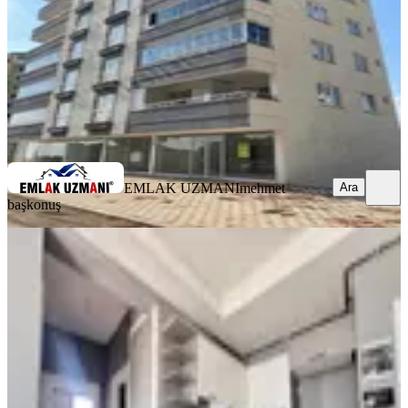
4.250.000 ₺
EMLAK UZMANI
mehmet başkonuş
Ara
EMLAK UZMANI
mehmet
Ara
başkonuş
MANZARALI
Yeni Rota'dan Üniversite Yakını 2+0
Satılık Daire
Onikişubat, Maarif Mahallesi
2+0
·
85 m²
·
5. Kat
·
07.08.2026
3.150.000 ₺