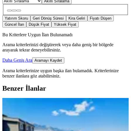
Akıllı Sıralama
Yatırım Skoru
Geri Dönüş Süresi
Kira Geliri
Fiyatı Düşen
Güncel İlan
Düşük Fiyat
Yüksek Fiyat
Bu Kriterlere Uygun İlan Bulunamadı
Arama kriterlerinizi değiştirerek veya daha geniş bir bölgede
arayarak tekrar deneyebilirsiniz.
Daha Geniş Ara
Aramayı Kaydet
Arama kriterlerinize uygun başka ilan bulamadık.
Kriterlerinize
benzer ilanlara göz atabilirsiniz.
Benzer İlanlar
YENİ
Doğruev'den Site İçerisinde Muhteşem
Manzaralı Satılık 5+1 Daire
Onikişubat, Ağcalı Mahallesi