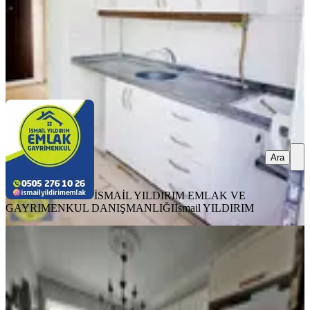
İSMAİL YILDIRIM EMLAK VE GAYRIMENKUL
DANIŞMANLIĞI
İsmail YILDIRIM
Ara
Ara
İSMAİL YILDIRIM EMLAK VE
GAYRIMENKUL DANIŞMANLIĞI
İsmail YILDIRIM
YENİ
Yeni Rota Emlaktan Merkezi
Konumda Satılık 3+1 Daire
Onikişubat, Akif İnan Mahallesi