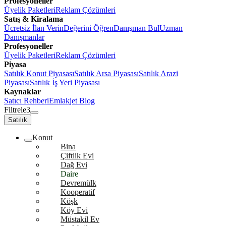
Profesyoneller
Üyelik Paketleri
Reklam Çözümleri
Satış & Kiralama
Ücretsiz İlan Verin
Değerini Öğren
Danışman Bul
Uzman
Danışmanlar
Profesyoneller
Üyelik Paketleri
Reklam Çözümleri
Piyasa
Satılık Konut Piyasası
Satılık Arsa Piyasası
Satılık Arazi
Piyasası
Satılık İş Yeri Piyasası
Kaynaklar
Satıcı Rehberi
Emlakjet Blog
Filtrele
3
Satılık
Konut
Bina
Çiftlik Evi
Dağ Evi
Daire
Devremülk
Kooperatif
Köşk
Köy Evi
Müstakil Ev