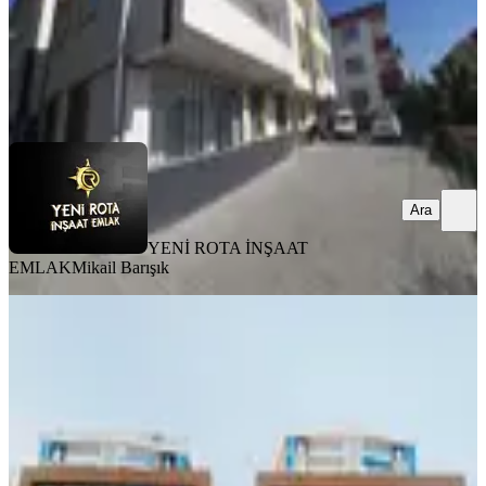
YENİ ROTA İNŞAAT EMLAK
Mikail Barışık
Ara
Ara
YENİ ROTA İNŞAAT
EMLAK
Mikail Barışık
BALKONLU
Maraş Park Rezidansda Satlık 4+1
Lüks Daire
Onikişubat, Yamaçtepe Mahallesi
4+1
·
300 m²
·
6. Kat
·
04.08.2026
10.400.000 ₺