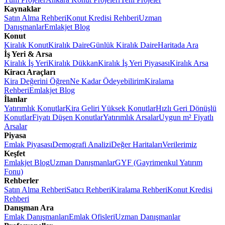
Kaynaklar
Satın Alma Rehberi
Konut Kredisi Rehberi
Uzman
Danışmanlar
Emlakjet Blog
Konut
Kiralık Konut
Kiralık Daire
Günlük Kiralık Daire
Haritada Ara
İş Yeri & Arsa
Kiralık İş Yeri
Kiralık Dükkan
Kiralık İş Yeri Piyasası
Kiralık Arsa
Kiracı Araçları
Kira Değerini Öğren
Ne Kadar Ödeyebilirim
Kiralama
Rehberi
Emlakjet Blog
İlanlar
Yatırımlık Konutlar
Kira Geliri Yüksek Konutlar
Hızlı Geri Dönüşlü
Konutlar
Fiyatı Düşen Konutlar
Yatırımlık Arsalar
Uygun m² Fiyatlı
Arsalar
Piyasa
Emlak Piyasası
Demografi Analizi
Değer Haritaları
Verilerimiz
Keşfet
Emlakjet Blog
Uzman Danışmanlar
GYF (Gayrimenkul Yatırım
Fonu)
Rehberler
Satın Alma Rehberi
Satıcı Rehberi
Kiralama Rehberi
Konut Kredisi
Rehberi
Danışman Ara
Emlak Danışmanları
Emlak Ofisleri
Uzman Danışmanlar