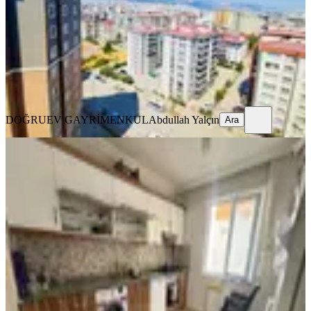
5+1
·
210 m²
·
9. Kat
·
09.08.2026
5.500.000 ₺
DOĞRUEV GAYRİMENKUL
Abdullah Yalçın
Ara
DOĞRUEV GAYRİMENKUL
Abdullah Yalçın
Ara
YENİ
Çetin Gayrimenkul'den Agcalı Yoluna
Yakın Satılık Geniş 3+1 Dair
Onikişubat, Piri Reis Mahallesi
3+1
·
150 m²
·
5. Kat
·
08.08.2026
2.695.000 ₺