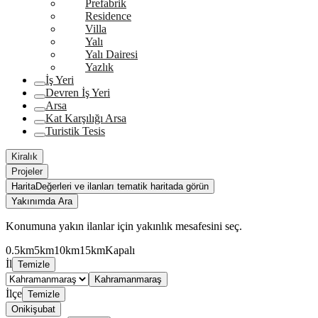
Prefabrik
Residence
Villa
Yalı
Yalı Dairesi
Yazlık
İş Yeri
Devren İş Yeri
Arsa
Kat Karşılığı Arsa
Turistik Tesis
Kiralık
Projeler
Harita
Değerleri ve ilanları tematik haritada görün
Yakınımda Ara
Konumuna yakın ilanlar için yakınlık mesafesini seç.
0.5km
5km
10km
15km
Kapalı
İl
Temizle
Kahramanmaraş
İlçe
Temizle
Onikişubat