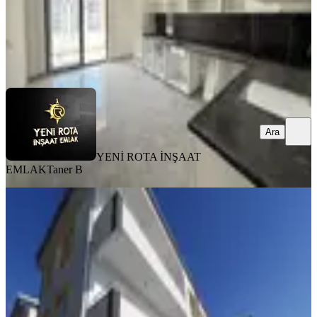
YENİ ROTA İNŞAAT EMLAK
Taner B
Ara
Ara
YENİ ROTA İNŞAAT
EMLAK
Taner B
SIFIR BİNA
Yeni Rota'dan Sıfır Yapı-yatay
Mimari-az Katlı-satılık 3+1 Daire
Onikişubat, Piri Reis Mahallesi
3+1
·
145 m²
·
Düz Giriş (Zemin)
·
07.08.2026
3.750.000 ₺