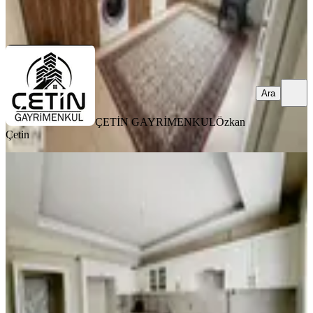
ÇETİN GAYRİMENKUL
Özkan Çetin
Ara
Ara
ÇETİN GAYRİMENKUL
Özkan
Çetin
YENİ
Amazon'dan Gözde Semtte Havuzlu
Site'de Sıfır Yapı Satılık Daire
Onikişubat, Yamaçtepe Mahallesi
4+1
·
225 m²
·
7. Kat
·
07.08.2026
5.875.000 ₺