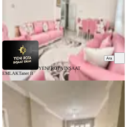
YENİ ROTA İNŞAAT EMLAK
Taner B
Ara
Ara
YENİ ROTA İNŞAAT
EMLAK
Taner B
MANZARALI
Germenıcıa'dan Merkeze Yakın
Konumda Satılık Geniş 2+1 Daire
Onikişubat, Şehit Evliya Mahallesi
2+1
·
130 m²
·
Bodrum Kat
·
01.08.2026
1.950.000 ₺