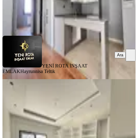
YENİ ROTA İNŞAAT EMLAK
Hayrunnisa Teltik
Ara
Ara
YENİ ROTA İNŞAAT
EMLAK
Hayrunnisa Teltik
SIFIR BİNA
Yeni Rota'dan Yeni Yapım Çift
Balkonlu Geniş Satlık 4+1 Daire
Onikişubat, Vadi Mahallesi
4+1
·
250 m²
·
2. Kat
·
07.08.2026
7.750.000 ₺