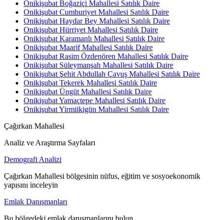
Onikişubat Boğaziçi Mahallesi Satılık Daire
Onikişubat Cumhuriyet Mahallesi Satılık Daire
Onikişubat Haydar Bey Mahallesi Satılık Daire
Onikişubat Hürriyet Mahallesi Satılık Daire
Onikişubat Karamanlı Mahallesi Satılık Daire
Onikişubat Maarif Mahallesi Satılık Daire
Onikişubat Rasim Özdenören Mahallesi Satılık Daire
Onikişubat Süleymanşah Mahallesi Satılık Daire
Onikişubat Şehit Abdullah Çavuş Mahallesi Satılık Daire
Onikişubat Tekerek Mahallesi Satılık Daire
Onikişubat Üngüt Mahallesi Satılık Daire
Onikişubat Yamaçtepe Mahallesi Satılık Daire
Onikişubat Yirmiikigün Mahallesi Satılık Daire
Çağırkan Mahallesi
Analiz ve Araştırma Sayfaları
Demografi Analizi
Çağırkan Mahallesi bölgesinin nüfus, eğitim ve sosyoekonomik
yapısını inceleyin
Emlak Danışmanları
Bu bölgedeki emlak danışmanlarını bulun