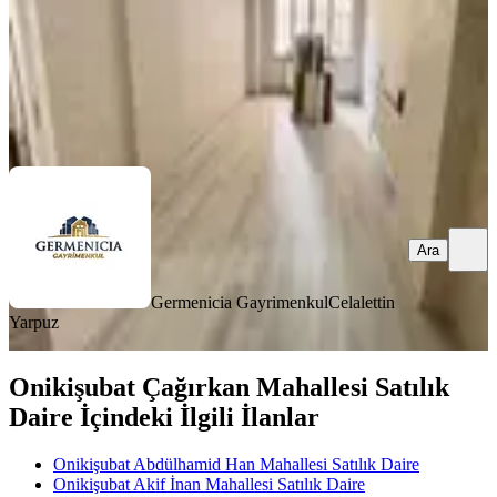
Germenicia Gayrimenkul
Celalettin Yarpuz
Ara
Ara
Germenicia Gayrimenkul
Celalettin
Yarpuz
Onikişubat Çağırkan Mahallesi Satılık
Daire İçindeki İlgili İlanlar
Onikişubat Abdülhamid Han Mahallesi Satılık Daire
Onikişubat Akif İnan Mahallesi Satılık Daire