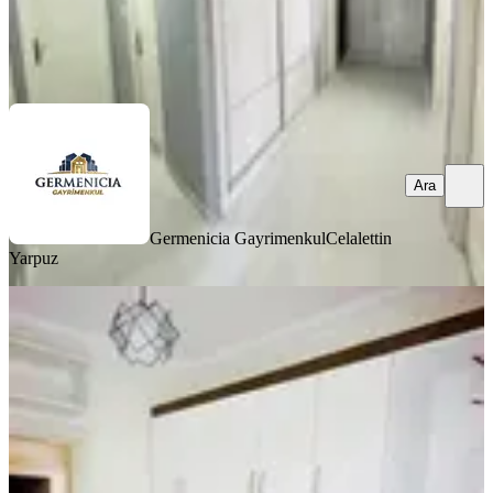
Germenicia Gayrimenkul
Celalettin Yarpuz
Ara
Ara
Germenicia Gayrimenkul
Celalettin
Yarpuz
YENİ
Yıldırım Emlakta Fırsat 2+1 Satılık
Daire Orman Bölge Kavşağında
Onikişubat, Ertuğrul Gazi Mahallesi
2+1
·
95 m²
·
Bahçe katı
·
07.08.2026
1.900.000 ₺