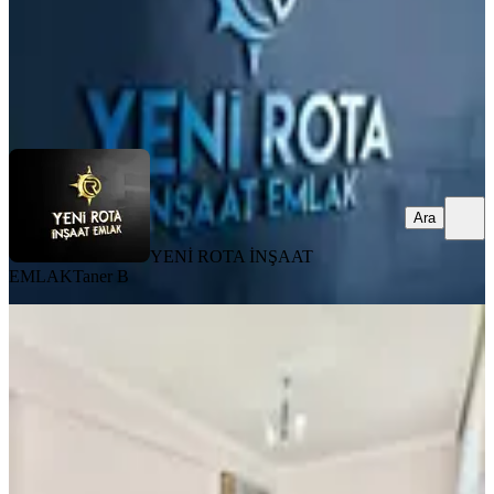
YENİ ROTA İNŞAAT EMLAK
Taner B
Ara
Ara
YENİ ROTA İNŞAAT
EMLAK
Taner B
MANZARALI
Yeni Rota'dan Merkezi Konumda
Satlık Geniş 3+1 Daire
Onikişubat, Necip Fazıl Mahallesi
3+1
·
150 m²
·
4. Kat
·
03.08.2026
3.850.000 ₺