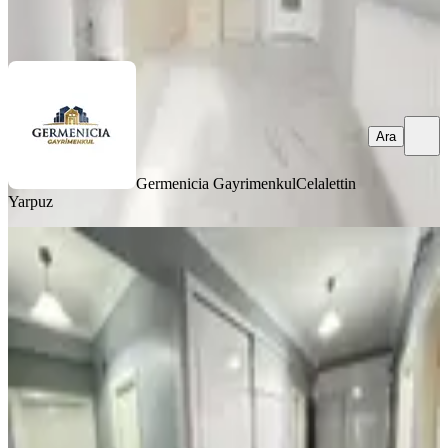
Ara
Ara
Germenicia Gayrimenkul
Celalettin
Yarpuz
YENİ
Germenıcıa'dan Boğaziçi'nde Satılık
Geniş 3+1 Daire
Onikişubat, Boğaziçi Mahallesi
3+1
·
170 m²
·
3. Kat
·
07.08.2026
3.900.000 ₺