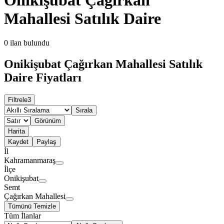
Mahallesi Satılık Daire
0
ilan bulundu
Onikişubat Çağırkan Mahallesi Satılık
Daire Fiyatları
Filtrele
3
Sırala
Görünüm
Harita
Kaydet
Paylaş
İl
Kahramanmaraş
İlçe
Onikişubat
Semt
Çağırkan Mahallesi
Tümünü Temizle
Tüm İlanlar