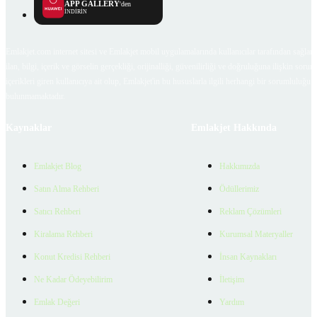
APP GALLERY
'den
İNDİRİN
Emlakjet.com internet sitesi ve Emlakjet mobil uygulamalarında kullanıcılar tarafından sağlana
ilan, bilgi, içerik ve görselin gerçekliği, orijinalliği, güvenilirliği ve doğruluğuna ilişkin soru
içerikleri giren kullanıcıya ait olup, Emlakjet'in bu hususlarla ilgili herhangi bir sorumluluğu
bulunmamaktadır.
Kaynaklar
Emlakjet Hakkında
Emlakjet Blog
Hakkımızda
Satın Alma Rehberi
Ödüllerimiz
Satıcı Rehberi
Reklam Çözümleri
Kiralama Rehberi
Kurumsal Materyaller
Konut Kredisi Rehberi
İnsan Kaynakları
Ne Kadar Ödeyebilirim
İletişim
Emlak Değeri
Yardım