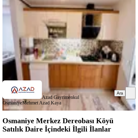
Merkez, Yedi Ocak Mahallesi
3+1
·
135 m²
·
Düz Giriş (Zemin)
·
25.06.2026
3.100.000 ₺
Azad Gayrimenkul Osmaniye
Mehmet Azad Kaya
Ara
Ara
Azad Gayrimenkul
Osmaniye
Mehmet Azad Kaya
Osmaniye Merkez Dereobası Köyü
Satılık Daire İçindeki İlgili İlanlar