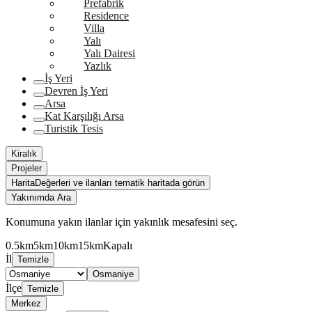
Prefabrik
Residence
Villa
Yalı
Yalı Dairesi
Yazlık
İş Yeri
Devren İş Yeri
Arsa
Kat Karşılığı Arsa
Turistik Tesis
Kiralık
Projeler
Harita
Değerleri ve ilanları tematik haritada görün
Yakınımda Ara
Konumuna yakın ilanlar için yakınlık mesafesini seç.
0.5km
5km
10km
15km
Kapalı
İl
Temizle
Osmaniye
İlçe
Temizle
Merkez