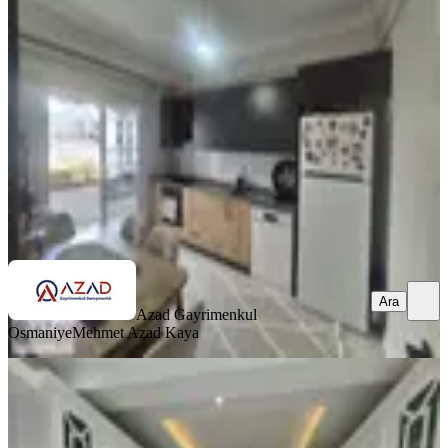
Merkez, Ulaşlı Mahallesi
3+1
·
140 m²
·
5. Kat
·
11.07.2026
4.000.000 ₺
Azad Gayrimenkul Osmaniye
Mehmet Azad Kaya
Ara
Ara
Azad Gayrimenkul
Osmaniye
Mehmet Azad Kaya
BALKONLU
Azad-fakıuşağı Mah. Polis Karakolu
Civarı Satılık 4+1 Daire