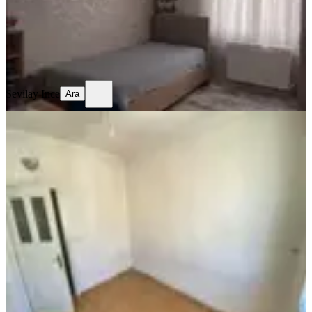
3.600.000 ₺
Geri Dönüş:
16 yıl
Sevilay Ince
Ara
Sevilay Ince
Ara
SİTE İÇİ
Azad-mimar Sinan Mah. Satılık 3+1
(150m2) Açık Mutfak Daire
Merkez, Mimar Sinan Mahallesi
3+1
·
150 m²
·
5. Kat
·
03.07.2026
3.050.000 ₺
Azad Gayrimenkul Osmaniye
musa kaya
Ara