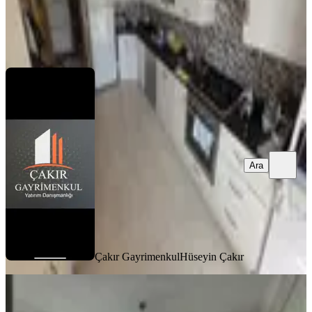
Çakır Gayrimenkul
Hüseyin Çakır
Ara
Ara
Çakır Gayrimenkul
Hüseyin Çakır
BALKONLU
Azad-ulaslı Mahallesınde Satılık
Sınırsız Kredili 3+1 Daıre