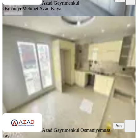
Azad Gayrimenkul
Osmaniye
Mehmet Azad Kaya
SİTE İÇİ
Azad-esenevler Mah. Salı Pazarı
Civarı Satılık Dubleks Daire
Merkez, Esenevler Mahallesi
4+1
·
220 m²
·
4. Kat
·
29.06.2026
3.700.000 ₺
Azad Gayrimenkul Osmaniye
musa kaya
Ara
Ara
Azad Gayrimenkul Osmaniye
musa
kaya