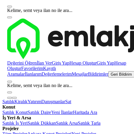
Kelime, semt veya ilan no ile ara...
Değerini Öğren
İlan Ver
Giriş Yap
Hesap Oluştur
Giriş Yap
Hesap
Oluştur
Favorilerim
Kayıtlı
Aramalar
İlanlarım
Değerlemelerim
Mesajlar
Bildirimler
Geri Bildirim
Kelime, semt veya ilan no ile ara...
Satılık
Kiralık
Yatırım
Danışmanlar
Sat
Konut
Satılık Konut
Satılık Daire
Yeni İlanlar
Haritada Ara
İş Yeri & Arsa
Satılık İş Yeri
Satılık Dükkan
Satılık Arsa
Satılık Tarla
Projeler
Tüm Projeler
Ankara Konut Projeleri
Yeni Projeler