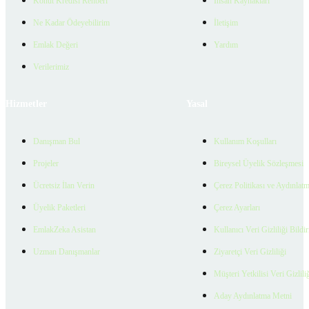
Konut Kredisi Rehberi
İnsan Kaynakları
Ne Kadar Ödeyebilirim
İletişim
Emlak Değeri
Yardım
Verilerimiz
Hizmetler
Yasal
Danışman Bul
Kullanım Koşulları
Projeler
Bireysel Üyelik Sözleşmesi
Ücretsiz İlan Verin
Çerez Politikası ve Aydınlat
Üyelik Paketleri
Çerez Ayarları
EmlakZeka Asistan
Kullanıcı Veri Gizliliği Bildi
Uzman Danışmanlar
Ziyaretçi Veri Gizliliği
Müşteri Yetkilisi Veri Gizlili
Aday Aydınlatma Metni