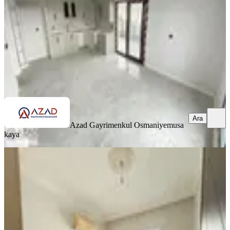
5.750.000 ₺
Azad Gayrimenkul Osmaniye
musa kaya
Ara
Ara
Azad Gayrimenkul Osmaniye
musa
kaya
EŞYALI
Final Emlaktan Osmaniye,fakıuşağı
Mah.de 1+1 Satılık Daire
Merkez, Fakıuşağı Mahallesi
1+1
·
50 m²
·
4. Kat
·
08.07.2026