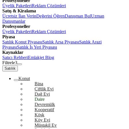
Profesyoneller
Üyelik Paketleri
Reklam Çözümleri
Satış & Kiralama
Ücretsiz İlan Verin
Değerini Öğren
Danışman Bul
Uzman
Danışmanlar
Profesyoneller
Üyelik Paketleri
Reklam Çözümleri
Piyasa
Satılık Konut Piyasası
Satılık Arsa Piyasası
Satılık Arazi
Piyasası
Satılık İş Yeri Piyasası
Kaynaklar
Satıcı Rehberi
Emlakjet Blog
Filtrele
3
Satılık
Konut
Bina
Çiftlik Evi
Dağ Evi
Daire
Devremülk
Kooperatif
Köşk
Köy Evi
Müstakil Ev