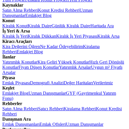
Kaynaklar
Satın Alma Rehberi
Konut Kredisi Rehberi
Uzman
Danışmanlar
Emlakjet Blog
Konut
Kiralık Konut
Kiralık Daire
Günlük Kiralık Daire
Haritada Ara
İş Yeri & Arsa
Kiralık İş Yeri
Kiralık Dükkan
Kiralık İş Yeri Piyasası
Kiralık Arsa
Kiracı Araçları
Kira Değerini Öğren
Ne Kadar Ödeyebilirim
Kiralama
Rehberi
Emlakjet Blog
İlanlar
Yatırımlık Konutlar
Kira Geliri Yüksek Konutlar
Hızlı Geri Dönüşlü
Konutlar
Fiyatı Düşen Konutlar
Yatırımlık Arsalar
Uygun m² Fiyatlı
Arsalar
Piyasa
Emlak Piyasası
Demografi Analizi
Değer Haritaları
Verilerimiz
Keşfet
Emlakjet Blog
Uzman Danışmanlar
GYF (Gayrimenkul Yatırım
Fonu)
Rehberler
Satın Alma Rehberi
Satıcı Rehberi
Kiralama Rehberi
Konut Kredisi
Rehberi
Danışman Ara
Emlak Danışmanları
Emlak Ofisleri
Uzman Danışmanlar