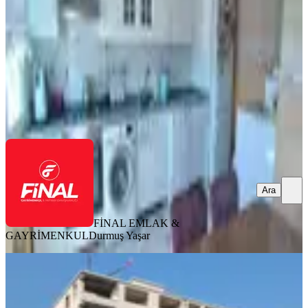
3+1
·
160 m²
·
8. Kat
·
02.08.2026
3.000.000 ₺
FİNAL EMLAK & GAYRİMENKUL
Durmuş Yaşar
Ara
Ara
FİNAL EMLAK &
GAYRİMENKUL
Durmuş Yaşar
SIFIR BİNA
Osmaniye Devlet Bahçeli Bulv.
Lüks4+1 | Aralık 2026 Teslim