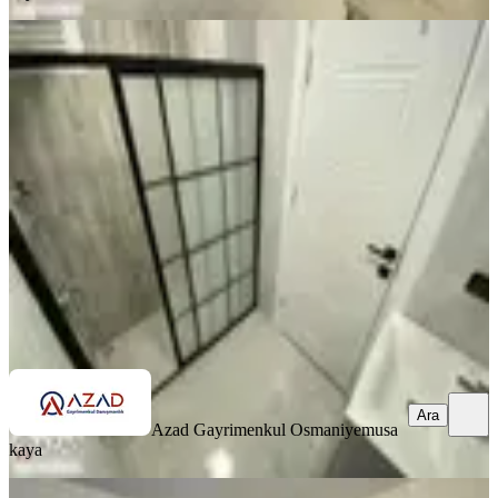
SIFIR BİNA
Azad-vali Konağı Civarı Satılık Sıfır
3+1 Açık Mutfak Daire
Merkez, Fakıuşağı Mahallesi
3+1
·
125 m²
·
4. Kat
·
27.06.2026
4.500.000 ₺
Azad Gayrimenkul Osmaniye
musa kaya
Ara
Ara
Azad Gayrimenkul Osmaniye
musa
kaya
SİTE İÇİ