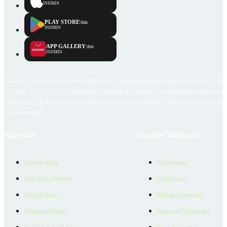
İNDİRİN
PLAY STORE
'dan
İNDİRİN
APP GALLERY
'den
İNDİRİN
Emlakjet.com internet sitesi ve Emlakjet mobil uygulamalarında kullanıcılar tarafından sağlana
ilan, bilgi, içerik ve görselin gerçekliği, orijinalliği, güvenilirliği ve doğruluğuna ilişkin soru
içerikleri giren kullanıcıya ait olup, Emlakjet'in bu hususlarla ilgili herhangi bir sorumluluğu
bulunmamaktadır.
Kaynaklar
Emlakjet Hakkında
Emlakjet Blog
Hakkımızda
Satın Alma Rehberi
Ödüllerimiz
Satıcı Rehberi
Reklam Çözümleri
Kiralama Rehberi
Kurumsal Materyaller