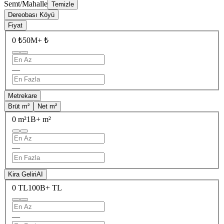
Semt/Mahalle
Temizle
Dereobası Köyü
Fiyat
0 ₺
50M+ ₺
—
Metrekare
Brüt m²
Net m²
0 m²
1B+ m²
—
Kira Geliri
AI
0 TL
100B+ TL
—