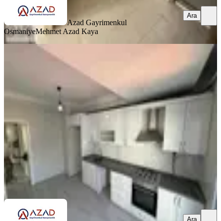
Ara
Azad Gayrimenkul
Osmaniye
Mehmet Azad Kaya
BALKONLU
Azad- Pazartesi Pazarı Civarı
Yatırımlık Satılık 3+1 140m2 Daire
Merkez, Eyüp Sultan Mahallesi
3+1
·
140 m²
·
5. Kat
·
03.07.2026
3.550.000 ₺
Azad Gayrimenkul Osmaniye
Mehmet Azad Kaya
Ara
Ara