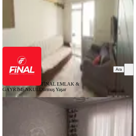
1.100.000 ₺
FİNAL EMLAK & GAYRİMENKUL
Durmuş Yaşar
Ara
Ara
FİNAL EMLAK &
GAYRİMENKUL
Durmuş Yaşar
SİTE İÇİ
Osmaniye Ekonomik Daire
Merkez, Raufbey Mahallesi
3+1
·
165 m²
·
1. Kat
·
04.07.2026