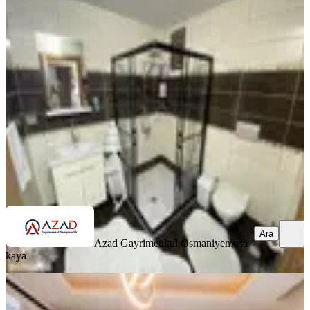
Azad-yediocak Mah.şehitler Parkı
Civarı Satılık 3+1 Açık Mutfak
Merkez, Yedi Ocak Mahallesi
3+1
·
135 m²
·
Yüksek giriş
·
25.06.2026
3.100.000 ₺
Azad Gayrimenkul Osmaniye
musa kaya
Ara
Ara
Azad Gayrimenkul Osmaniye
musa
kaya
SİTE İÇİ
Azad- Yediocak İlkokulu Civarı
Satılık Zemin Kat 3+1 Açık Mutfak