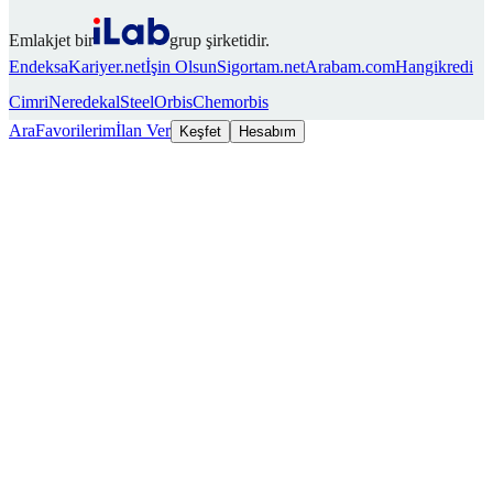
Emlakjet bir
grup şirketidir.
Endeksa
Kariyer.net
İşin Olsun
Sigortam.net
Arabam.com
Hangikredi
Cimri
Neredekal
SteelOrbis
Chemorbis
Ara
Favorilerim
İlan Ver
Keşfet
Hesabım