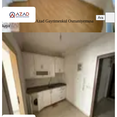
Ara
Azad Gayrimenkul Osmaniye
musa
kaya
KOMBİLİ
Azad- Cafeler Sokağı Civarı Satlık
(1+1 45 M2 ) Apart
Merkez, Fakıuşağı Mahallesi
1+1
·
45 m²
·
1. Kat
·
03.07.2026
800.000 ₺
Azad Gayrimenkul Osmaniye
Mehmet Azad Kaya
Ara