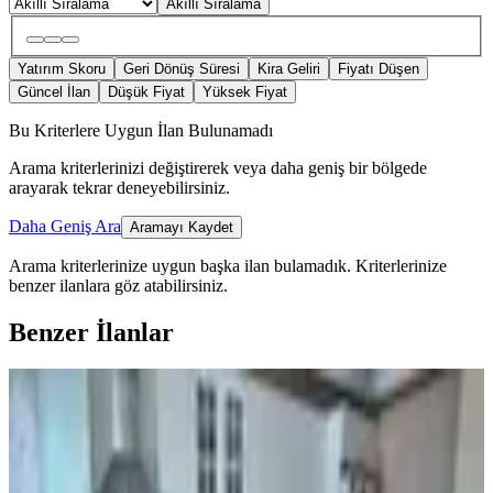
Akıllı Sıralama
Yatırım Skoru
Geri Dönüş Süresi
Kira Geliri
Fiyatı Düşen
Güncel İlan
Düşük Fiyat
Yüksek Fiyat
Bu Kriterlere Uygun İlan Bulunamadı
Arama kriterlerinizi değiştirerek veya daha geniş bir bölgede
arayarak tekrar deneyebilirsiniz.
Daha Geniş Ara
Aramayı Kaydet
Arama kriterlerinize uygun başka ilan bulamadık.
Kriterlerinize
benzer ilanlara göz atabilirsiniz.
Benzer İlanlar
KOMBİLİ
Final Emlaktan Avm Civarı Satılık
3+1 Daire
Merkez, M.akif Ersoy Mahallesi