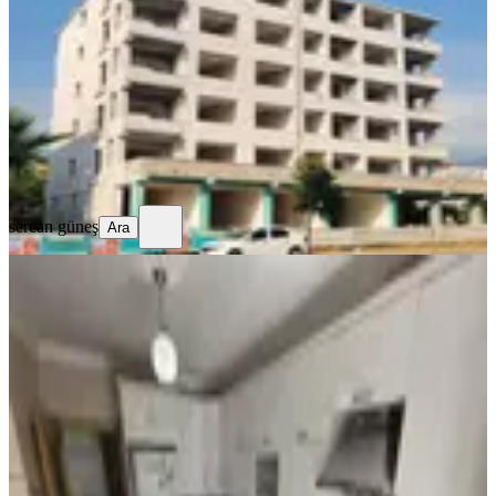
Merkez, Yedi Ocak Mahallesi
4+1
·
175 m²
·
2. Kat
·
31.07.2026
8.500.000 ₺
sercan güneş
Ara
sercan güneş
Ara
MANZARALI
%
47
Acilll! Sahibinden Ara Katta
Asansörlü Geniş Full Yapılı 3+1
Merkez, Yedi Ocak Mahallesi
3+1
·
135 m²
·
3. Kat
·
21.07.2026
1.450.000 ₺
2.750.000 ₺