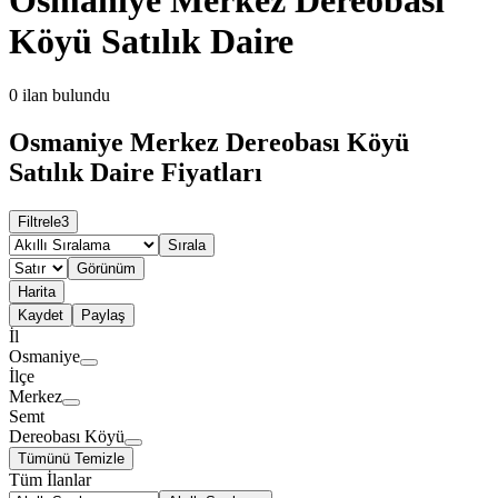
Köyü Satılık Daire
0
ilan bulundu
Osmaniye Merkez Dereobası Köyü
Satılık Daire Fiyatları
Filtrele
3
Sırala
Görünüm
Harita
Kaydet
Paylaş
İl
Osmaniye
İlçe
Merkez
Semt
Dereobası Köyü
Tümünü Temizle
Tüm İlanlar