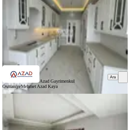
Merkez, Fakıuşağı Mahallesi
4+1
·
185 m²
·
1. Kat
·
11.07.2026
5.750.000 ₺
Azad Gayrimenkul Osmaniye
Mehmet Azad Kaya
Ara
Ara
Azad Gayrimenkul
Osmaniye
Mehmet Azad Kaya
SIFIR BİNA
Azad-fakıuşağı Toki Yolu Civarı
Satılık 4+1 (165m2) Açık Mutfak
Merkez, Fakıuşağı Mahallesi
4+1
·
165 m²
·
8. Kat
·
09.07.2026