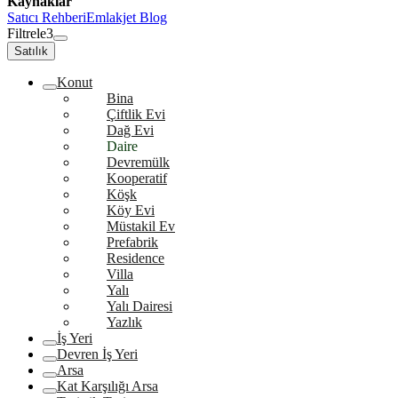
Kaynaklar
Satıcı Rehberi
Emlakjet Blog
Filtrele
3
Satılık
Konut
Bina
Çiftlik Evi
Dağ Evi
Daire
Devremülk
Kooperatif
Köşk
Köy Evi
Müstakil Ev
Prefabrik
Residence
Villa
Yalı
Yalı Dairesi
Yazlık
İş Yeri
Devren İş Yeri
Arsa
Kat Karşılığı Arsa