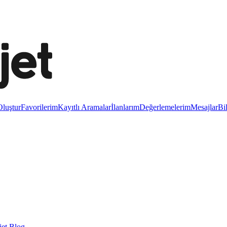
luştur
Favorilerim
Kayıtlı Aramalar
İlanlarım
Değerlemelerim
Mesajlar
Bi
et Blog