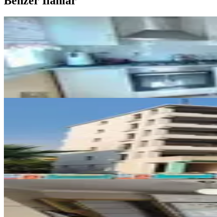
Benzer İlanlar
KOMBİLİ
Final Emlaktan Avm Civarı Satıl
Merkez, M.akif Ersoy Mahallesi
3+1
·
160 m²
·
8. Kat
·
02.08.2026
3.000.000 ₺
SIFIR BİNA
Osmaniye Devlet Bahçeli Bulv. L
Merkez, Yedi Ocak Mahallesi
4+1
·
175 m²
·
2. Kat
·
31.07.2026
8.500.000 ₺
MANZARALI
%
47
Acilll! Sahibinden Ara Katta Asa
Merkez, Yedi Ocak Mahallesi