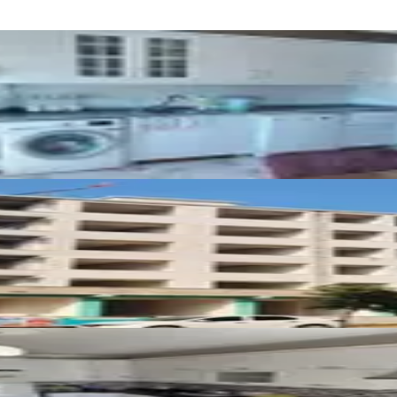
ık 3+1 Daire
üks4+1 | Aralık 2026 Teslim
nsörlü Geniş Full Yapılı 3+1