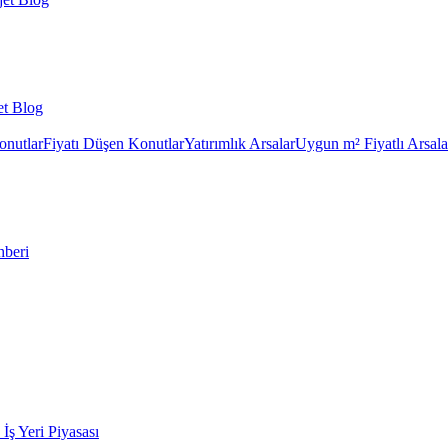
et Blog
onutlar
Fiyatı Düşen Konutlar
Yatırımlık Arsalar
Uygun m² Fiyatlı Arsala
hberi
k İş Yeri Piyasası