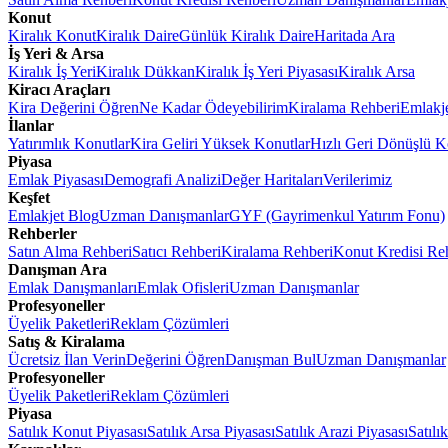
Konut
Kiralık Konut
Kiralık Daire
Günlük Kiralık Daire
Haritada Ara
İş Yeri & Arsa
Kiralık İş Yeri
Kiralık Dükkan
Kiralık İş Yeri Piyasası
Kiralık Arsa
Kiracı Araçları
Kira Değerini Öğren
Ne Kadar Ödeyebilirim
Kiralama Rehberi
Emlakj
İlanlar
Yatırımlık Konutlar
Kira Geliri Yüksek Konutlar
Hızlı Geri Dönüşlü K
Piyasa
Emlak Piyasası
Demografi Analizi
Değer Haritaları
Verilerimiz
Keşfet
Emlakjet Blog
Uzman Danışmanlar
GYF (Gayrimenkul Yatırım Fonu)
Rehberler
Satın Alma Rehberi
Satıcı Rehberi
Kiralama Rehberi
Konut Kredisi Re
Danışman Ara
Emlak Danışmanları
Emlak Ofisleri
Uzman Danışmanlar
Profesyoneller
Üyelik Paketleri
Reklam Çözümleri
Satış & Kiralama
Ücretsiz İlan Verin
Değerini Öğren
Danışman Bul
Uzman Danışmanlar
Profesyoneller
Üyelik Paketleri
Reklam Çözümleri
Piyasa
Satılık Konut Piyasası
Satılık Arsa Piyasası
Satılık Arazi Piyasası
Satılı