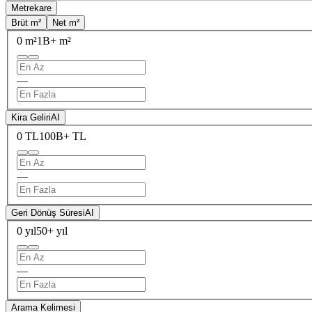
Metrekare
Brüt m²
Net m²
0 m²
1B+ m²
—
Kira Geliri
AI
0 TL
100B+ TL
—
Geri Dönüş Süresi
AI
0 yıl
50+ yıl
—
Arama Kelimesi