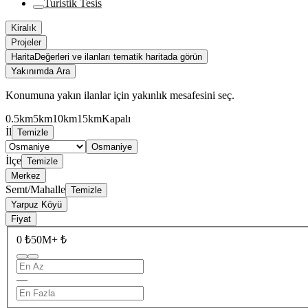
Turistik Tesis
Kiralık
Projeler
Harita
Değerleri ve ilanları tematik haritada görün
Yakınımda Ara
Konumuna yakın ilanlar için yakınlık mesafesini seç.
0.5km
5km
10km
15km
Kapalı
İl
Temizle
Osmaniye
İlçe
Temizle
Merkez
Semt/Mahalle
Temizle
Yarpuz Köyü
Fiyat
0 ₺
50M+ ₺
—