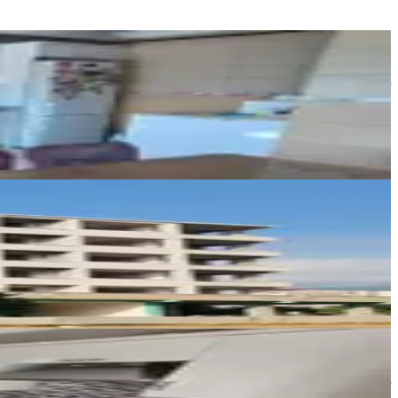
FİNAL EMLAK & GAYRİMENKUL
Durmuş Yaşar
Ara
sercan güneş
Ara
Çakır Gayrimenkul
Hüseyin Çakır