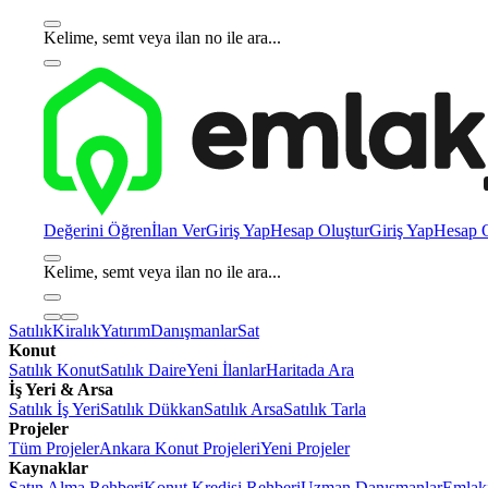
Kelime, semt veya ilan no ile ara...
Değerini Öğren
İlan Ver
Giriş Yap
Hesap Oluştur
Giriş Yap
Hesap O
Kelime, semt veya ilan no ile ara...
Satılık
Kiralık
Yatırım
Danışmanlar
Sat
Konut
Satılık Konut
Satılık Daire
Yeni İlanlar
Haritada Ara
İş Yeri & Arsa
Satılık İş Yeri
Satılık Dükkan
Satılık Arsa
Satılık Tarla
Projeler
Tüm Projeler
Ankara Konut Projeleri
Yeni Projeler
Kaynaklar
Satın Alma Rehberi
Konut Kredisi Rehberi
Uzman Danışmanlar
Emlakj