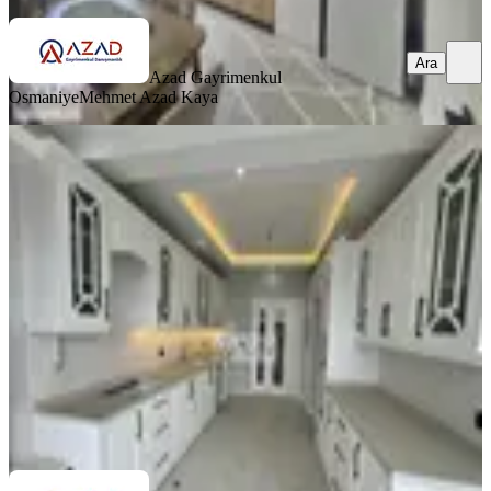
Ara
Azad Gayrimenkul
Osmaniye
Mehmet Azad Kaya
BALKONLU
Azad-fakıuşağı Mah. Polis Karakolu
Civarı Satılık 4+1 Daire
Merkez, Fakıuşağı Mahallesi
4+1
·
185 m²
·
1. Kat
·
11.07.2026
5.750.000 ₺
Azad Gayrimenkul Osmaniye
Mehmet Azad Kaya
Ara