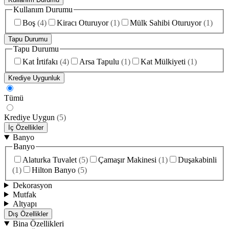
Kullanım Durumu
Boş
(
4
)
Kiracı Oturuyor
(
1
)
Mülk Sahibi Oturuyor
(
1
)
Tapu Durumu
Tapu Durumu
Kat İrtifakı
(
4
)
Arsa Tapulu
(
1
)
Kat Mülkiyeti
(
1
)
Krediye Uygunluk
Tümü
Krediye Uygun
(
5
)
İç Özellikler
Banyo
Banyo
Alaturka Tuvalet
(
5
)
Çamaşır Makinesi
(
1
)
Duşakabinli
(
1
)
Hilton Banyo
(
5
)
Dekorasyon
Mutfak
Altyapı
Dış Özellikler
Bina Özellikleri