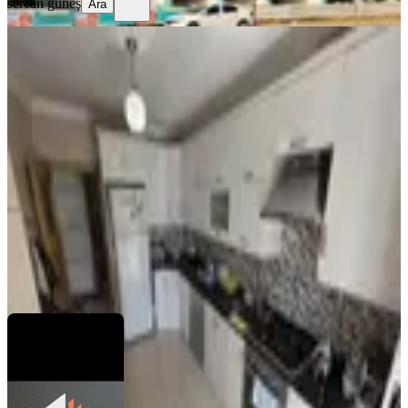
sercan güneş
Ara
MANZARALI
%
2
Acilll! Sahibinden Ara Katta
Asansörlü Geniş Full Yapılı 3+1
Merkez, Yedi Ocak Mahallesi
3+1
·
135 m²
·
3. Kat
·
21.07.2026
2.750.000 ₺
2.800.000 ₺
Çakır Gayrimenkul
Hüseyin Çakır
Ara