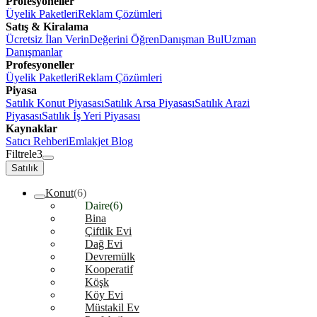
Profesyoneller
Üyelik Paketleri
Reklam Çözümleri
Satış & Kiralama
Ücretsiz İlan Verin
Değerini Öğren
Danışman Bul
Uzman
Danışmanlar
Profesyoneller
Üyelik Paketleri
Reklam Çözümleri
Piyasa
Satılık Konut Piyasası
Satılık Arsa Piyasası
Satılık Arazi
Piyasası
Satılık İş Yeri Piyasası
Kaynaklar
Satıcı Rehberi
Emlakjet Blog
Filtrele
3
Satılık
Konut
(6)
Daire
(6)
Bina
Çiftlik Evi
Dağ Evi
Devremülk
Kooperatif
Köşk
Köy Evi
Müstakil Ev