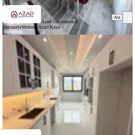
Ara
Azad Gayrimenkul
Osmaniye
Mehmet Azad Kaya
SIFIR BİNA
%
3
Azad-fakıuşağı Turan Okulu Civarı
Satılık 4+1(185m2) Daire
Merkez, Fakıuşağı Mahallesi
4+1
·
185 m²
·
6. Kat
·
02.06.2026
7.300.000 ₺
7.500.000 ₺
Azad Gayrimenkul Osmaniye
musa kaya
Ara