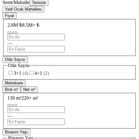
Semt/Mahalle
Temizle
Yedi Ocak Mahallesi
Fiyat
2.8M ₺
8.5M+ ₺
—
Oda Sayısı
Oda Sayısı
3+1
(
4
)
4+1
(
2
)
Metrekare
Brüt m²
Net m²
130 m²
220+ m²
—
Binanın Yaşı
Binanın Yaşı