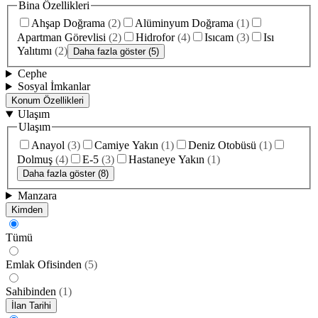
Bina Özellikleri
Ahşap Doğrama
(
2
)
Alüminyum Doğrama
(
1
)
Apartman Görevlisi
(
2
)
Hidrofor
(
4
)
Isıcam
(
3
)
Isı
Yalıtımı
(
2
)
Daha fazla göster (5)
Cephe
Sosyal İmkanlar
Konum Özellikleri
Ulaşım
Ulaşım
Anayol
(
3
)
Camiye Yakın
(
1
)
Deniz Otobüsü
(
1
)
Dolmuş
(
4
)
E-5
(
3
)
Hastaneye Yakın
(
1
)
Daha fazla göster (8)
Manzara
Kimden
Tümü
Emlak Ofisinden
(
5
)
Sahibinden
(
1
)
İlan Tarihi