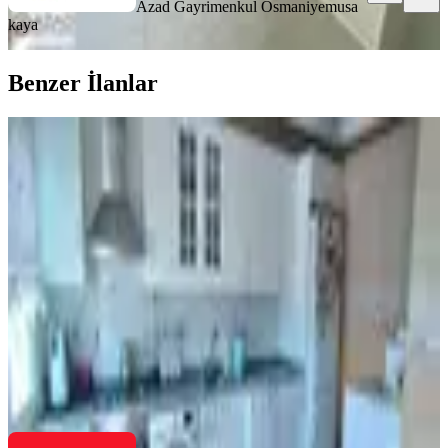
Azad Gayrimenkul Osmaniye
musa
kaya
Benzer İlanlar
KOMBİLİ
Final Emlaktan Avm Civarı Satılık
3+1 Daire
Merkez, M.akif Ersoy Mahallesi
3+1
·
160 m²
·
8. Kat
·
02.08.2026
3.000.000 ₺
FİNAL EMLAK & GAYRİMENKUL
Durmuş Yaşar
Ara