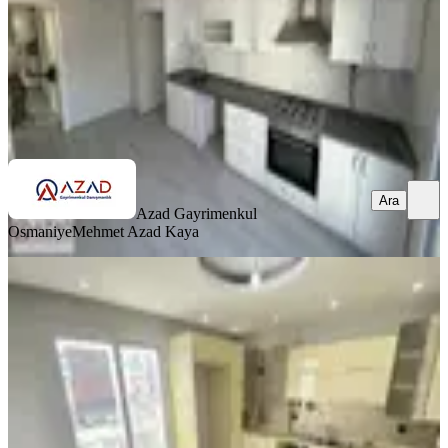
3.550.000 ₺
Azad Gayrimenkul Osmaniye
Mehmet Azad Kaya
Ara
Ara
Azad Gayrimenkul
Osmaniye
Mehmet Azad Kaya
SİTE İÇİ
Azad-esenevler Mah. Salı Pazarı
Civarı Satılık Dubleks Daire
Merkez, Esenevler Mahallesi
4+1
·
220 m²
·
4. Kat
·
29.06.2026
3.700.000 ₺