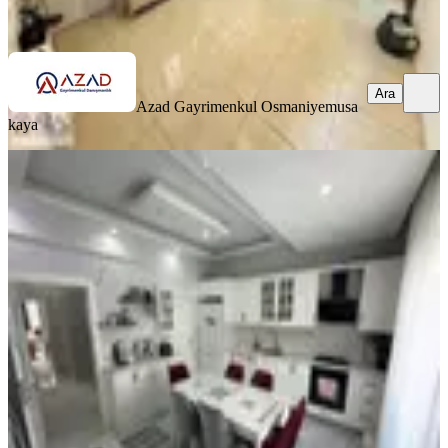
Ara
Ara
Azad Gayrimenkul Osmaniye
musa
kaya
Azad- Rahime Hatun Mah Salı Pazarı
Civarında Satılık 4+1 Daire
Merkez, Rahime Hatun Mahallesi
4+1
·
196 m²
·
5. Kat
·
12.06.2026
5.250.000 ₺
Azad Gayrimenkul Osmaniye
Mehmet Azad Kaya
Ara