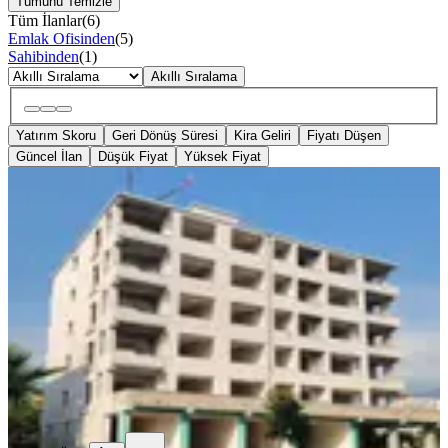
Tümünü Temizle
Tüm İlanlar
(
6
)
Emlak Ofisinden
(
5
)
Sahibinden
(
1
)
Akıllı Sıralama
Yatırım Skoru
Geri Dönüş Süresi
Kira Geliri
Fiyatı Düşen
Güncel İlan
Düşük Fiyat
Yüksek Fiyat
SIFIR BİNA
Osmaniye Devlet Bahçeli Bulv.
Lüks4+1 | Aralık 2026 Teslim
Merkez, Yedi Ocak Mahallesi
4+1
·
175 m²
·
2. Kat
·
31.07.2026
8.500.000 ₺
sercan güneş
Ara