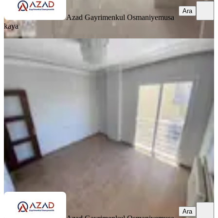
Ara
Azad Gayrimenkul Osmaniye
musa
kaya
SİTE İÇİ
Azad-oğuz Kaan Lisesi Civarı Satılık
3+1 (165m2) Daire
Merkez, Eyüp Sultan Mahallesi
3+1
·
165 m²
·
2. Kat
·
02.06.2026
3.100.000 ₺
Geri Dönüş:
13 yıl
Azad Gayrimenkul Osmaniye
musa kaya
Ara
Ara