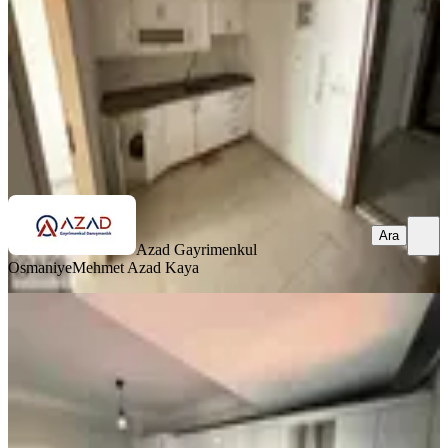
1+1
·
45 m²
·
1. Kat
·
03.07.2026
800.000 ₺
Azad Gayrimenkul Osmaniye
Mehmet Azad Kaya
Ara
Ara
Azad Gayrimenkul
Osmaniye
Mehmet Azad Kaya
BALKONLU
Azad- Pazartesi Pazarı Civarı
Yatırımlık Satılık 3+1 140m2 Daire
Merkez, Eyüp Sultan Mahallesi
3+1
·
140 m²
·
5. Kat
·
03.07.2026