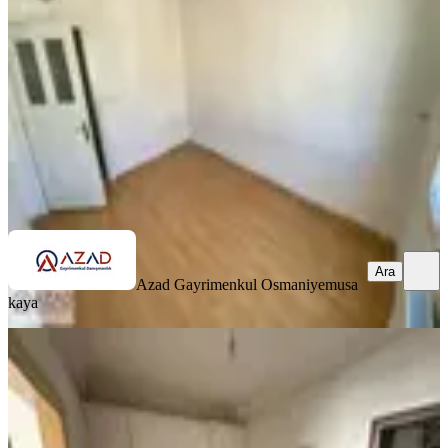
Merkez, Mimar Sinan Mahallesi
3+1
·
150 m²
·
5. Kat
·
03.07.2026
3.050.000 ₺
Azad Gayrimenkul Osmaniye
musa kaya
Ara
Ara
Azad Gayrimenkul Osmaniye
musa
kaya
KOMBİLİ
Azad- Cafeler Sokağı Civarı Satlık
(1+1 45 M2 ) Apart
Merkez, Fakıuşağı Mahallesi