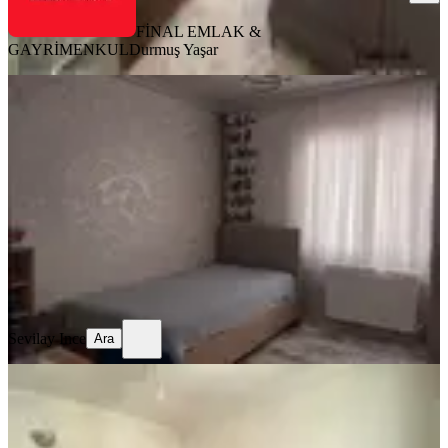
FİNAL EMLAK &
GAYRİMENKUL
Durmuş Yaşar
SİTE İÇİ
Osmaniye Ekonomik Daire
Merkez, Raufbey Mahallesi
3+1
·
165 m²
·
1. Kat
·
04.07.2026
3.600.000 ₺
Geri Dönüş:
16 yıl
Sevilay Ince
Ara
Sevilay Ince
Ara
SİTE İÇİ
Azad-mimar Sinan Mah. Satılık 3+1
(150m2) Açık Mutfak Daire