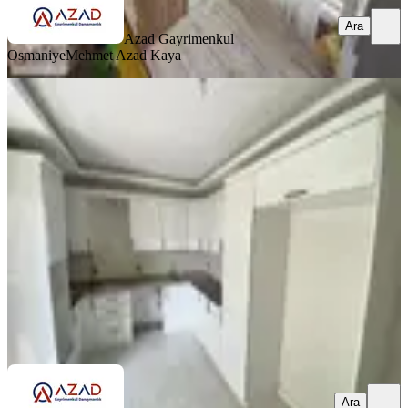
Ara
Azad Gayrimenkul
Osmaniye
Mehmet Azad Kaya
SİTE İÇİ
Azad-bahçeli Bulvarında Satılık 4+1
(220m2) Dubleks Daire
Merkez, Yedi Ocak Mahallesi
4+1
·
220 m²
·
4. Kat
·
08.04.2026
5.500.000 ₺
Azad Gayrimenkul Osmaniye
musa kaya
Ara
Ara