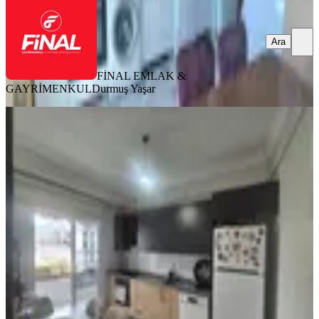
Ara
FİNAL EMLAK &
GAYRİMENKUL
Durmuş Yaşar
BALKONLU
Azad-ulaslı Mahallesınde Satılık
Sınırsız Kredili 3+1 Daıre
Merkez, Ulaşlı Mahallesi
3+1
·
140 m²
·
5. Kat
·
11.07.2026
4.000.000 ₺
Azad Gayrimenkul Osmaniye
Mehmet Azad Kaya
Ara