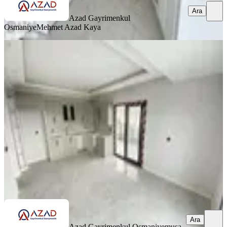
Ara
Azad Gayrimenkul
Osmaniye
Mehmet Azad Kaya
SIFIR BİNA
Azad-fakıuşağı Toki Yolu Civarı
Satılık 4+1 (165m2) Açık Mutfak
Merkez, Fakıuşağı Mahallesi
4+1
·
165 m²
·
8. Kat
·
09.07.2026
5.750.000 ₺
Azad Gayrimenkul Osmaniye
musa kaya
Ara
Ara
Azad Gayrimenkul Osmaniye
musa