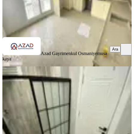
Azad Gayrimenkul Osmaniye
musa kaya
Ara
Ara
Azad Gayrimenkul Osmaniye
musa
kaya
SIFIR BİNA
Azad-vali Konağı Civarı Satılık Sıfır
3+1 Açık Mutfak Daire
Merkez, Fakıuşağı Mahallesi
3+1
·
125 m²
·
4. Kat
·
27.06.2026
4.500.000 ₺