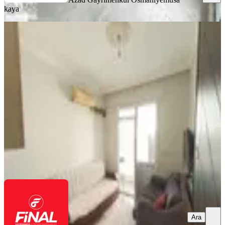
kaya
EŞYALI
Final Emlaktan Osmaniye,fakıuşağı
Mah.de 1+1 Satılık Daire
Merkez, Fakıuşağı Mahallesi
1+1
·
50 m²
·
4. Kat
·
08.07.2026
1.100.000 ₺
FİNAL EMLAK & GAYRİMENKUL
Durmuş Yaşar
Ara
Ara