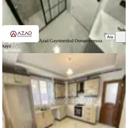
Azad Gayrimenkul Osmaniye
musa kaya
Ara
Ara
Azad Gayrimenkul Osmaniye
musa
kaya
SİTE İÇİ
Azad-fakıuşağı Mah. Sağlık Ocağı
Civarı Satılık 4+1 (170m2)daire
Merkez, Fakıuşağı Mahallesi
4+1
·
170 m²
·
Düz Giriş (Zemin)
·
17.06.2026
2.250.000 ₺
Yatırım Skoru
:
66
Fırsat
Azad Gayrimenkul Osmaniye
musa kaya