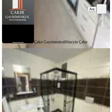
Ara
Çakır Gayrimenkul
Hüseyin Çakır
SİTE İÇİ
Azad-yediocak Mah.şehitler Parkı
Civarı Satılık 3+1 Açık Mutfak
Merkez, Yedi Ocak Mahallesi
3+1
·
135 m²
·
Yüksek giriş
·
25.06.2026
3.100.000 ₺
Azad Gayrimenkul Osmaniye
musa kaya