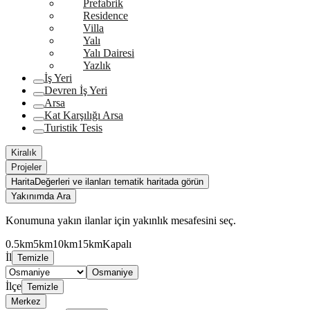
Prefabrik
Residence
Villa
Yalı
Yalı Dairesi
Yazlık
İş Yeri
Devren İş Yeri
Arsa
Kat Karşılığı Arsa
Turistik Tesis
Kiralık
Projeler
Harita
Değerleri ve ilanları tematik haritada görün
Yakınımda Ara
Konumuna yakın ilanlar için yakınlık mesafesini seç.
0.5km
5km
10km
15km
Kapalı
İl
Temizle
Osmaniye
İlçe
Temizle
Merkez