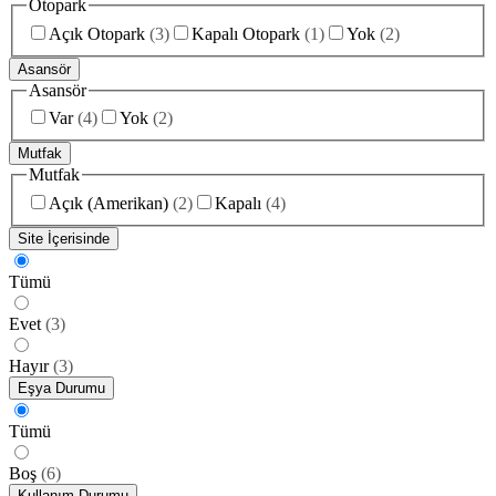
Otopark
Açık Otopark
(
3
)
Kapalı Otopark
(
1
)
Yok
(
2
)
Asansör
Asansör
Var
(
4
)
Yok
(
2
)
Mutfak
Mutfak
Açık (Amerikan)
(
2
)
Kapalı
(
4
)
Site İçerisinde
Tümü
Evet
(
3
)
Hayır
(
3
)
Eşya Durumu
Tümü
Boş
(
6
)
Kullanım Durumu