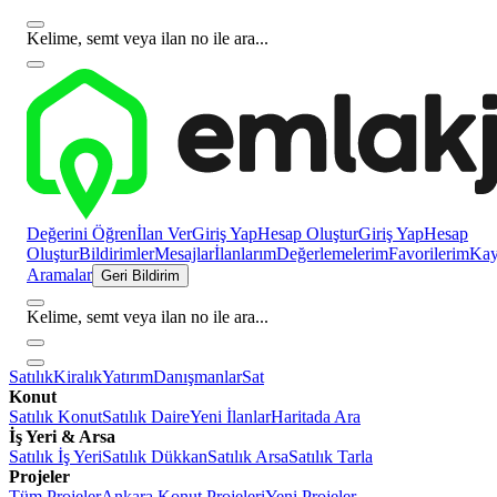
Kelime, semt veya ilan no ile ara...
Değerini Öğren
İlan Ver
Giriş Yap
Hesap Oluştur
Giriş Yap
Hesap
Oluştur
Bildirimler
Mesajlar
İlanlarım
Değerlemelerim
Favorilerim
Kayı
Aramalar
Geri Bildirim
Kelime, semt veya ilan no ile ara...
Satılık
Kiralık
Yatırım
Danışmanlar
Sat
Konut
Satılık Konut
Satılık Daire
Yeni İlanlar
Haritada Ara
İş Yeri & Arsa
Satılık İş Yeri
Satılık Dükkan
Satılık Arsa
Satılık Tarla
Projeler
Tüm Projeler
Ankara Konut Projeleri
Yeni Projeler