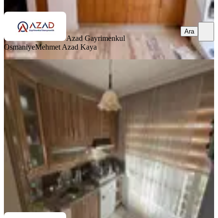
Ara
Azad Gayrimenkul
Osmaniye
Mehmet Azad Kaya
KOMBİLİ
Azad- Eski 19 Mayıs Lisesi Civarı
Satılık 3+1 130m2 Daire
Merkez, Yedi Ocak Mahallesi
3+1
·
130 m²
·
Yüksek giriş
·
21.05.2026
2.800.000 ₺
Azad Gayrimenkul Osmaniye
Mehmet Azad Kaya
Ara