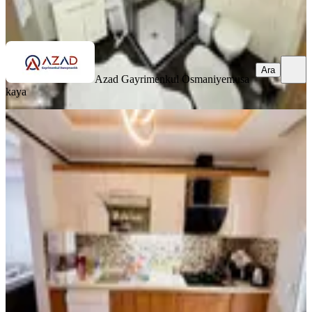
Ara
Ara
Azad Gayrimenkul Osmaniye
musa
kaya
SİTE İÇİ
Azad- Yediocak İlkokulu Civarı
Satılık Zemin Kat 3+1 Açık Mutfak
Merkez, Yedi Ocak Mahallesi
3+1
·
135 m²
·
Düz Giriş (Zemin)
·
25.06.2026
3.100.000 ₺
Azad Gayrimenkul Osmaniye
Mehmet Azad Kaya
Ara