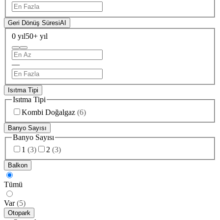
Geri Dönüş Süresi
AI
0 yıl
50+ yıl
—
Isıtma Tipi
Isıtma Tipi
Kombi Doğalgaz
(
6
)
Banyo Sayısı
Banyo Sayısı
1
(
3
)
2
(
3
)
Balkon
Tümü
Var
(
5
)
Otopark