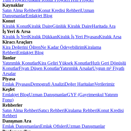
Kaynaklar
Satın Alma Rehberi
Konut Kredisi Rehberi
Uzman
Danışmanlar
Emlakjet Blog
Konut
Kiralık Konut
Kiralık Daire
Günlük Kiralık Daire
Haritada Ara
İş Yeri & Arsa
Kiralık İş Yeri
Kiralık Dükkan
Kiralık İş Yeri Piyasası
Kiralık Arsa
Kiracı Araçları
Kira Değerini Öğren
Ne Kadar Ödeyebilirim
Kiralama
Rehberi
Emlakjet Blog
İlanlar
Yatırımlık Konutlar
Kira Geliri Yüksek Konutlar
Hızlı Geri Dönüşlü
Konutlar
Fiyatı Düşen Konutlar
Yatırımlık Arsalar
Uygun m² Fiyatlı
Arsalar
Piyasa
Emlak Piyasası
Demografi Analizi
Değer Haritaları
Verilerimiz
Keşfet
Emlakjet Blog
Uzman Danışmanlar
GYF (Gayrimenkul Yatırım
Fonu)
Rehberler
Satın Alma Rehberi
Satıcı Rehberi
Kiralama Rehberi
Konut Kredisi
Rehberi
Danışman Ara
Emlak Danışmanları
Emlak Ofisleri
Uzman Danışmanlar