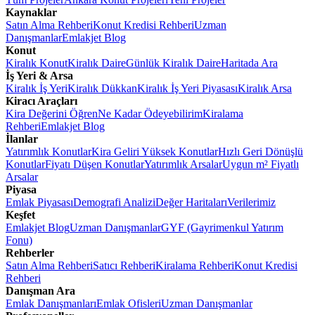
Kaynaklar
Satın Alma Rehberi
Konut Kredisi Rehberi
Uzman
Danışmanlar
Emlakjet Blog
Konut
Kiralık Konut
Kiralık Daire
Günlük Kiralık Daire
Haritada Ara
İş Yeri & Arsa
Kiralık İş Yeri
Kiralık Dükkan
Kiralık İş Yeri Piyasası
Kiralık Arsa
Kiracı Araçları
Kira Değerini Öğren
Ne Kadar Ödeyebilirim
Kiralama
Rehberi
Emlakjet Blog
İlanlar
Yatırımlık Konutlar
Kira Geliri Yüksek Konutlar
Hızlı Geri Dönüşlü
Konutlar
Fiyatı Düşen Konutlar
Yatırımlık Arsalar
Uygun m² Fiyatlı
Arsalar
Piyasa
Emlak Piyasası
Demografi Analizi
Değer Haritaları
Verilerimiz
Keşfet
Emlakjet Blog
Uzman Danışmanlar
GYF (Gayrimenkul Yatırım
Fonu)
Rehberler
Satın Alma Rehberi
Satıcı Rehberi
Kiralama Rehberi
Konut Kredisi
Rehberi
Danışman Ara
Emlak Danışmanları
Emlak Ofisleri
Uzman Danışmanlar