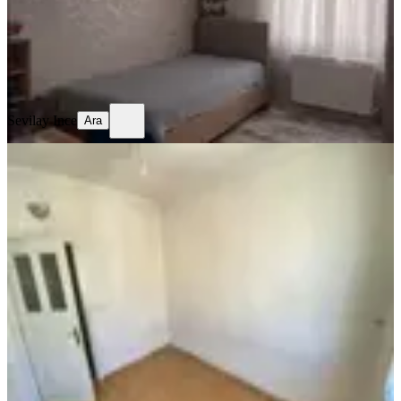
3.600.000 ₺
Geri Dönüş:
16 yıl
Sevilay Ince
Ara
Sevilay Ince
Ara
SİTE İÇİ
Azad-mimar Sinan Mah. Satılık 3+1
(150m2) Açık Mutfak Daire
Merkez, Mimar Sinan Mahallesi
3+1
·
150 m²
·
5. Kat
·
03.07.2026
3.050.000 ₺
Azad Gayrimenkul Osmaniye
musa kaya
Ara