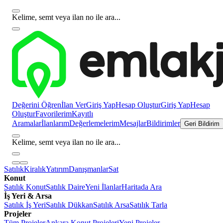
Kelime, semt veya ilan no ile ara...
Değerini Öğren
İlan Ver
Giriş Yap
Hesap Oluştur
Giriş Yap
Hesap
Oluştur
Favorilerim
Kayıtlı
Aramalar
İlanlarım
Değerlemelerim
Mesajlar
Bildirimler
Geri Bildirim
Kelime, semt veya ilan no ile ara...
Satılık
Kiralık
Yatırım
Danışmanlar
Sat
Konut
Satılık Konut
Satılık Daire
Yeni İlanlar
Haritada Ara
İş Yeri & Arsa
Satılık İş Yeri
Satılık Dükkan
Satılık Arsa
Satılık Tarla
Projeler
Tüm Projeler
Ankara Konut Projeleri
Yeni Projeler