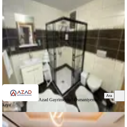
Azad-yediocak Mah.şehitler Parkı
Civarı Satılık 3+1 Açık Mutfak
Merkez, Yedi Ocak Mahallesi
3+1
·
135 m²
·
Yüksek giriş
·
25.06.2026
3.100.000 ₺
Azad Gayrimenkul Osmaniye
musa kaya
Ara
Ara
Azad Gayrimenkul Osmaniye
musa
kaya
SİTE İÇİ
Azad- Yediocak İlkokulu Civarı
Satılık Zemin Kat 3+1 Açık Mutfak