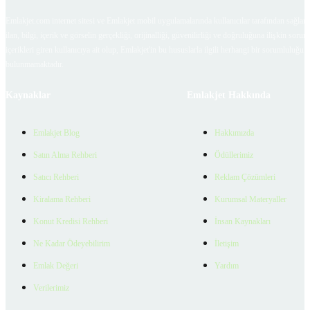
Emlakjet.com internet sitesi ve Emlakjet mobil uygulamalarında kullanıcılar tarafından sağlana
ilan, bilgi, içerik ve görselin gerçekliği, orijinalliği, güvenilirliği ve doğruluğuna ilişkin soru
içerikleri giren kullanıcıya ait olup, Emlakjet'in bu hususlarla ilgili herhangi bir sorumluluğu
bulunmamaktadır.
Kaynaklar
Emlakjet Hakkında
Emlakjet Blog
Hakkımızda
Satın Alma Rehberi
Ödüllerimiz
Satıcı Rehberi
Reklam Çözümleri
Kiralama Rehberi
Kurumsal Materyaller
Konut Kredisi Rehberi
İnsan Kaynakları
Ne Kadar Ödeyebilirim
İletişim
Emlak Değeri
Yardım
Verilerimiz