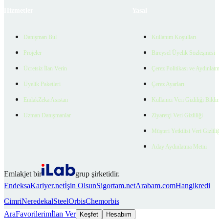
Hizmetler
Yasal
Danışman Bul
Kullanım Koşulları
Projeler
Bireysel Üyelik Sözleşmesi
Ücretsiz İlan Verin
Çerez Politikası ve Aydınlat
Üyelik Paketleri
Çerez Ayarları
EmlakZeka Asistan
Kullanıcı Veri Gizliliği Bildi
Uzman Danışmanlar
Ziyaretçi Veri Gizliliği
Müşteri Yetkilisi Veri Gizlili
Aday Aydınlatma Metni
Emlakjet bir
grup şirketidir.
Endeksa
Kariyer.net
İşin Olsun
Sigortam.net
Arabam.com
Hangikredi
Cimri
Neredekal
SteelOrbis
Chemorbis
Ara
Favorilerim
İlan Ver
Keşfet
Hesabım