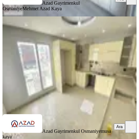
Azad Gayrimenkul
Osmaniye
Mehmet Azad Kaya
SİTE İÇİ
Azad-esenevler Mah. Salı Pazarı
Civarı Satılık Dubleks Daire
Merkez, Esenevler Mahallesi
4+1
·
220 m²
·
4. Kat
·
29.06.2026
3.700.000 ₺
Azad Gayrimenkul Osmaniye
musa kaya
Ara
Ara
Azad Gayrimenkul Osmaniye
musa
kaya