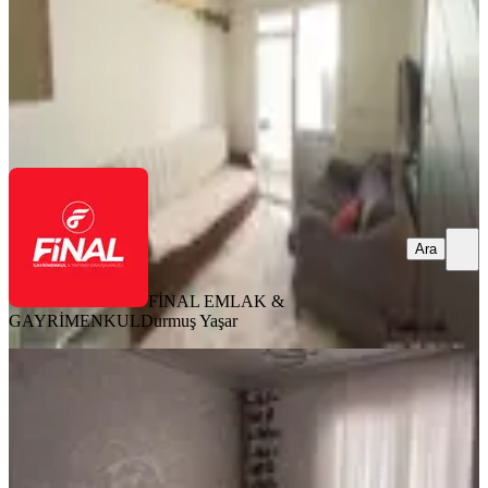
1.100.000 ₺
FİNAL EMLAK & GAYRİMENKUL
Durmuş Yaşar
Ara
Ara
FİNAL EMLAK &
GAYRİMENKUL
Durmuş Yaşar
SİTE İÇİ
Osmaniye Ekonomik Daire
Merkez, Raufbey Mahallesi
3+1
·
165 m²
·
1. Kat
·
04.07.2026