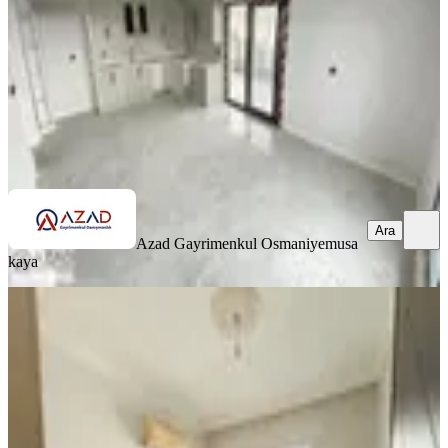
5.750.000 ₺
Azad Gayrimenkul Osmaniye
musa kaya
Ara
Ara
Azad Gayrimenkul Osmaniye
musa
kaya
EŞYALI
Final Emlaktan Osmaniye,fakıuşağı
Mah.de 1+1 Satılık Daire
Merkez, Fakıuşağı Mahallesi
1+1
·
50 m²
·
4. Kat
·
08.07.2026