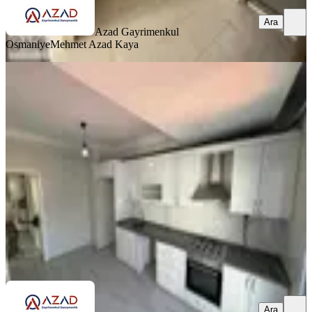
Ara
Azad Gayrimenkul
Osmaniye
Mehmet Azad Kaya
BALKONLU
Azad- Pazartesi Pazarı Civarı
Yatırımlık Satılık 3+1 140m2 Daire
Merkez, Eyüp Sultan Mahallesi
3+1
·
140 m²
·
5. Kat
·
03.07.2026
3.550.000 ₺
Azad Gayrimenkul Osmaniye
Mehmet Azad Kaya
Ara
Ara