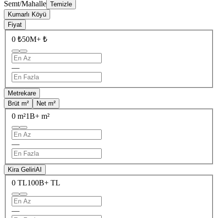
Semt/Mahalle
Temizle
Kumarlı Köyü
Fiyat
0 ₺
50M+ ₺
—
Metrekare
Brüt m²
Net m²
0 m²
1B+ m²
—
Kira Geliri
AI
0 TL
100B+ TL
—