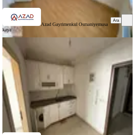
Ara
Azad Gayrimenkul Osmaniye
musa
kaya
KOMBİLİ
Azad- Cafeler Sokağı Civarı Satlık
(1+1 45 M2 ) Apart
Merkez, Fakıuşağı Mahallesi
1+1
·
45 m²
·
1. Kat
·
03.07.2026
800.000 ₺
Azad Gayrimenkul Osmaniye
Mehmet Azad Kaya
Ara