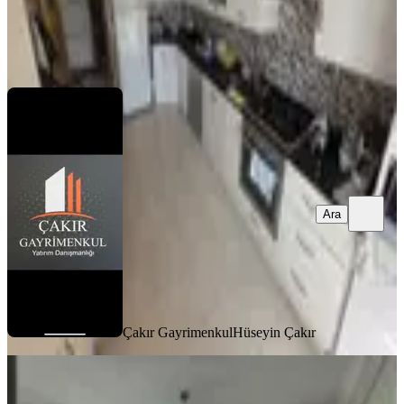
Çakır Gayrimenkul
Hüseyin Çakır
Ara
Ara
Çakır Gayrimenkul
Hüseyin Çakır
BALKONLU
Azad-ulaslı Mahallesınde Satılık
Sınırsız Kredili 3+1 Daıre