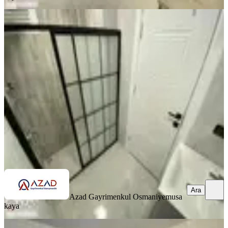
SIFIR BİNA
Azad-vali Konağı Civarı Satılık Sıfır
3+1 Açık Mutfak Daire
Merkez, Fakıuşağı Mahallesi
3+1
·
125 m²
·
4. Kat
·
27.06.2026
4.500.000 ₺
Azad Gayrimenkul Osmaniye
musa kaya
Ara
Ara
Azad Gayrimenkul Osmaniye
musa
kaya
SİTE İÇİ