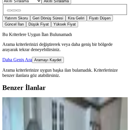
Akıllı Sıralama
Yatırım Skoru
Geri Dönüş Süresi
Kira Geliri
Fiyatı Düşen
Güncel İlan
Düşük Fiyat
Yüksek Fiyat
Bu Kriterlere Uygun İlan Bulunamadı
Arama kriterlerinizi değiştirerek veya daha geniş bir bölgede
arayarak tekrar deneyebilirsiniz.
Daha Geniş Ara
Aramayı Kaydet
Arama kriterlerinize uygun başka ilan bulamadık.
Kriterlerinize
benzer ilanlara göz atabilirsiniz.
Benzer İlanlar
KOMBİLİ
Final Emlaktan Avm Civarı Satılık
3+1 Daire
Merkez, M.akif Ersoy Mahallesi