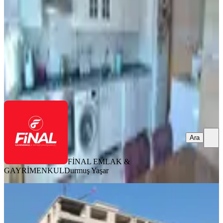
3+1
·
160 m²
·
8. Kat
·
02.08.2026
3.000.000 ₺
FİNAL EMLAK & GAYRİMENKUL
Durmuş Yaşar
Ara
Ara
FİNAL EMLAK &
GAYRİMENKUL
Durmuş Yaşar
SIFIR BİNA
Osmaniye Devlet Bahçeli Bulv.
Lüks4+1 | Aralık 2026 Teslim