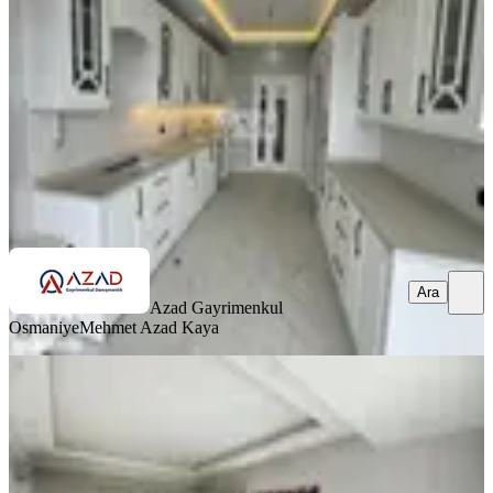
Merkez, Fakıuşağı Mahallesi
4+1
·
185 m²
·
1. Kat
·
11.07.2026
5.750.000 ₺
Azad Gayrimenkul Osmaniye
Mehmet Azad Kaya
Ara
Ara
Azad Gayrimenkul
Osmaniye
Mehmet Azad Kaya
SIFIR BİNA
Azad-fakıuşağı Toki Yolu Civarı
Satılık 4+1 (165m2) Açık Mutfak
Merkez, Fakıuşağı Mahallesi
4+1
·
165 m²
·
8. Kat
·
09.07.2026