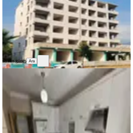
Merkez, Yedi Ocak Mahallesi
4+1
·
175 m²
·
2. Kat
·
31.07.2026
8.500.000 ₺
sercan güneş
Ara
sercan güneş
Ara
MANZARALI
%
47
Acilll! Sahibinden Ara Katta
Asansörlü Geniş Full Yapılı 3+1
Merkez, Yedi Ocak Mahallesi
3+1
·
135 m²
·
3. Kat
·
21.07.2026
1.450.000 ₺
2.750.000 ₺