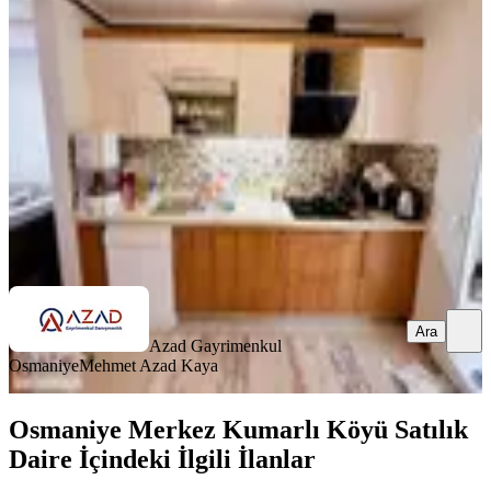
Merkez, Yedi Ocak Mahallesi
3+1
·
135 m²
·
Düz Giriş (Zemin)
·
25.06.2026
3.100.000 ₺
Azad Gayrimenkul Osmaniye
Mehmet Azad Kaya
Ara
Ara
Azad Gayrimenkul
Osmaniye
Mehmet Azad Kaya
Osmaniye Merkez Kumarlı Köyü Satılık
Daire İçindeki İlgili İlanlar