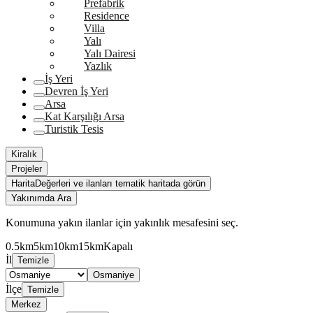
Prefabrik
Residence
Villa
Yalı
Yalı Dairesi
Yazlık
İş Yeri
Devren İş Yeri
Arsa
Kat Karşılığı Arsa
Turistik Tesis
Kiralık
Projeler
Harita
Değerleri ve ilanları tematik haritada görün
Yakınımda Ara
Konumuna yakın ilanlar için yakınlık mesafesini seç.
0.5km
5km
10km
15km
Kapalı
İl
Temizle
Osmaniye
İlçe
Temizle
Merkez