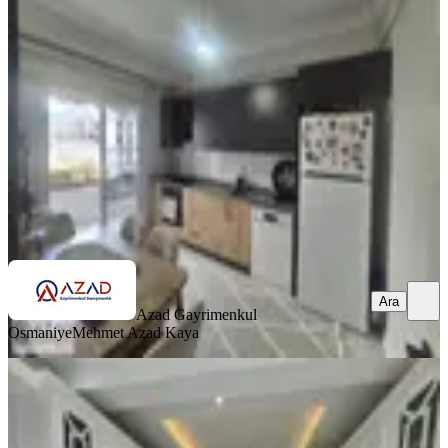
Merkez, Ulaşlı Mahallesi
3+1
·
140 m²
·
5. Kat
·
11.07.2026
4.000.000 ₺
Azad Gayrimenkul Osmaniye
Mehmet Azad Kaya
Ara
Ara
Azad Gayrimenkul
Osmaniye
Mehmet Azad Kaya
BALKONLU
Azad-fakıuşağı Mah. Polis Karakolu
Civarı Satılık 4+1 Daire