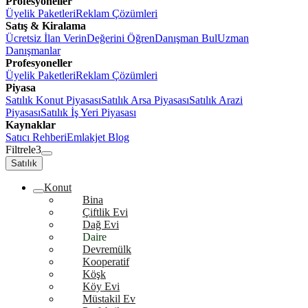
Profesyoneller
Üyelik Paketleri
Reklam Çözümleri
Satış & Kiralama
Ücretsiz İlan Verin
Değerini Öğren
Danışman Bul
Uzman
Danışmanlar
Profesyoneller
Üyelik Paketleri
Reklam Çözümleri
Piyasa
Satılık Konut Piyasası
Satılık Arsa Piyasası
Satılık Arazi
Piyasası
Satılık İş Yeri Piyasası
Kaynaklar
Satıcı Rehberi
Emlakjet Blog
Filtrele
3
Satılık
Konut
Bina
Çiftlik Evi
Dağ Evi
Daire
Devremülk
Kooperatif
Köşk
Köy Evi
Müstakil Ev