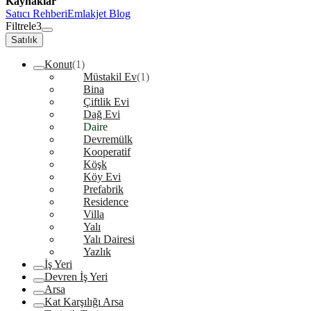
Kaynaklar
Satıcı Rehberi
Emlakjet Blog
Filtrele
3
Satılık
Konut
(1)
Müstakil Ev
(1)
Bina
Çiftlik Evi
Dağ Evi
Daire
Devremülk
Kooperatif
Köşk
Köy Evi
Prefabrik
Residence
Villa
Yalı
Yalı Dairesi
Yazlık
İş Yeri
Devren İş Yeri
Arsa
Kat Karşılığı Arsa