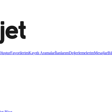
luştur
Favorilerim
Kayıtlı Aramalar
İlanlarım
Değerlemelerim
Mesajlar
Bi
et Blog