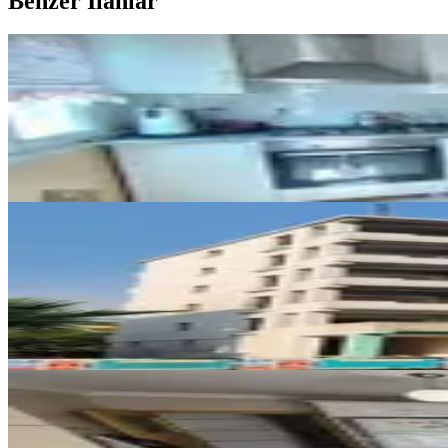
Benzer İlanlar
KOMBİLİ
Final Emlaktan Avm Civarı Satıl
Merkez, M.akif Ersoy Mahallesi
3+1
·
160 m²
·
8. Kat
·
02.08.2026
3.000.000 ₺
SIFIR BİNA
Osmaniye Devlet Bahçeli Bulv. L
Merkez, Yedi Ocak Mahallesi
4+1
·
175 m²
·
2. Kat
·
31.07.2026
8.500.000 ₺
MANZARALI
%
47
Acilll! Sahibinden Ara Katta Asa
Merkez, Yedi Ocak Mahallesi