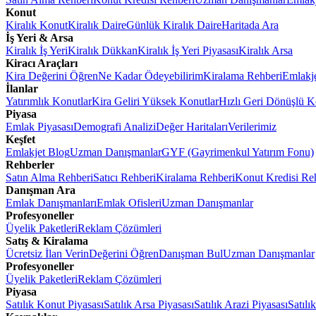
Konut
Kiralık Konut
Kiralık Daire
Günlük Kiralık Daire
Haritada Ara
İş Yeri & Arsa
Kiralık İş Yeri
Kiralık Dükkan
Kiralık İş Yeri Piyasası
Kiralık Arsa
Kiracı Araçları
Kira Değerini Öğren
Ne Kadar Ödeyebilirim
Kiralama Rehberi
Emlakj
İlanlar
Yatırımlık Konutlar
Kira Geliri Yüksek Konutlar
Hızlı Geri Dönüşlü K
Piyasa
Emlak Piyasası
Demografi Analizi
Değer Haritaları
Verilerimiz
Keşfet
Emlakjet Blog
Uzman Danışmanlar
GYF (Gayrimenkul Yatırım Fonu)
Rehberler
Satın Alma Rehberi
Satıcı Rehberi
Kiralama Rehberi
Konut Kredisi Re
Danışman Ara
Emlak Danışmanları
Emlak Ofisleri
Uzman Danışmanlar
Profesyoneller
Üyelik Paketleri
Reklam Çözümleri
Satış & Kiralama
Ücretsiz İlan Verin
Değerini Öğren
Danışman Bul
Uzman Danışmanlar
Profesyoneller
Üyelik Paketleri
Reklam Çözümleri
Piyasa
Satılık Konut Piyasası
Satılık Arsa Piyasası
Satılık Arazi Piyasası
Satılı