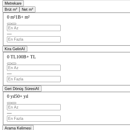
Metrekare
Brüt m²
Net m²
0 m²
1B+ m²
—
Kira Geliri
AI
0 TL
100B+ TL
—
Geri Dönüş Süresi
AI
0 yıl
50+ yıl
—
Arama Kelimesi