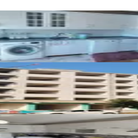
ık 3+1 Daire
üks4+1 | Aralık 2026 Teslim
nsörlü Geniş Full Yapılı 3+1