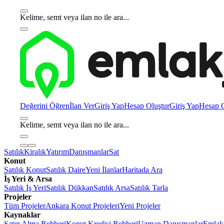
Kelime, semt veya ilan no ile ara...
Değerini Öğren
İlan Ver
Giriş Yap
Hesap Oluştur
Giriş Yap
Hesap O
Kelime, semt veya ilan no ile ara...
Satılık
Kiralık
Yatırım
Danışmanlar
Sat
Konut
Satılık Konut
Satılık Daire
Yeni İlanlar
Haritada Ara
İş Yeri & Arsa
Satılık İş Yeri
Satılık Dükkan
Satılık Arsa
Satılık Tarla
Projeler
Tüm Projeler
Ankara Konut Projeleri
Yeni Projeler
Kaynaklar
Satın Alma Rehberi
Konut Kredisi Rehberi
Uzman Danışmanlar
Emlakj