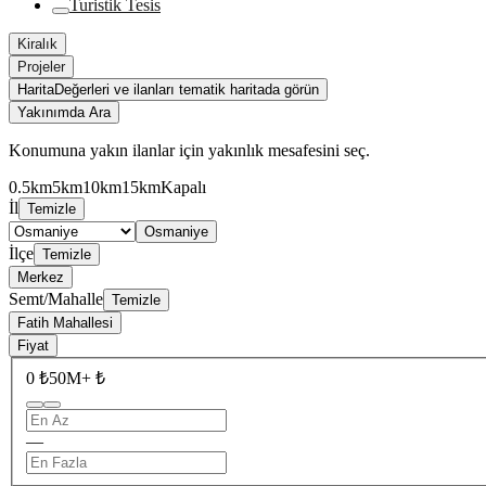
Turistik Tesis
Kiralık
Projeler
Harita
Değerleri ve ilanları tematik haritada görün
Yakınımda Ara
Konumuna yakın ilanlar için yakınlık mesafesini seç.
0.5km
5km
10km
15km
Kapalı
İl
Temizle
Osmaniye
İlçe
Temizle
Merkez
Semt/Mahalle
Temizle
Fatih Mahallesi
Fiyat
0 ₺
50M+ ₺
—