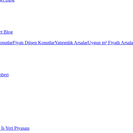
et Blog
onutlar
Fiyatı Düşen Konutlar
Yatırımlık Arsalar
Uygun m² Fiyatlı Arsala
hberi
k İş Yeri Piyasası