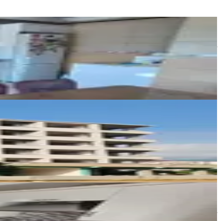
FİNAL EMLAK & GAYRİMENKUL
Durmuş Yaşar
Ara
sercan güneş
Ara
Çakır Gayrimenkul
Hüseyin Çakır