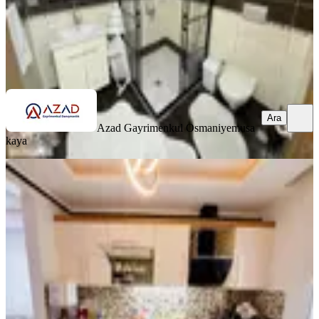
Azad Gayrimenkul Osmaniye
musa kaya
Ara
Ara
Azad Gayrimenkul Osmaniye
musa
kaya
SİTE İÇİ
Azad- Yediocak İlkokulu Civarı
Satılık Zemin Kat 3+1 Açık Mutfak
Merkez, Yedi Ocak Mahallesi
3+1
·
135 m²
·
Düz Giriş (Zemin)
·
25.06.2026
3.100.000 ₺