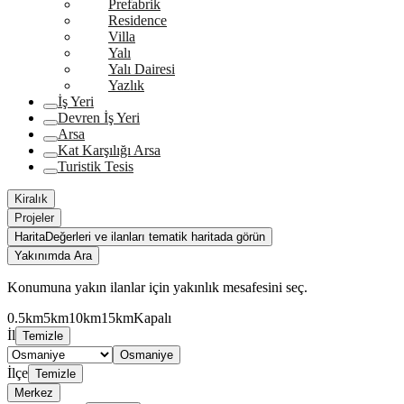
Prefabrik
Residence
Villa
Yalı
Yalı Dairesi
Yazlık
İş Yeri
Devren İş Yeri
Arsa
Kat Karşılığı Arsa
Turistik Tesis
Kiralık
Projeler
Harita
Değerleri ve ilanları tematik haritada görün
Yakınımda Ara
Konumuna yakın ilanlar için yakınlık mesafesini seç.
0.5km
5km
10km
15km
Kapalı
İl
Temizle
Osmaniye
İlçe
Temizle
Merkez