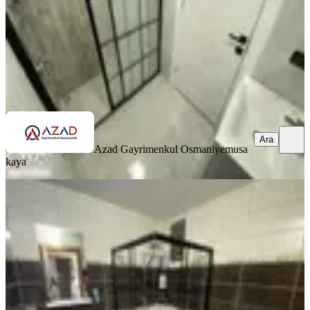
4.500.000 ₺
Azad Gayrimenkul Osmaniye
musa kaya
Ara
Ara
Azad Gayrimenkul Osmaniye
musa
kaya
SİTE İÇİ
Azad-yediocak Mah.şehitler Parkı
Civarı Satılık 3+1 Açık Mutfak
Merkez, Yedi Ocak Mahallesi
3+1
·
135 m²
·
Yüksek giriş
·
25.06.2026
3.100.000 ₺