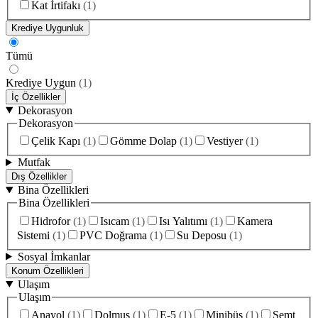
Kat İrtifakı
(
1
)
Krediye Uygunluk
Tümü
Krediye Uygun
(
1
)
İç Özellikler
Dekorasyon
Dekorasyon
Çelik Kapı
(
1
)
Gömme Dolap
(
1
)
Vestiyer
(
1
)
Mutfak
Dış Özellikler
Bina Özellikleri
Bina Özellikleri
Hidrofor
(
1
)
Isıcam
(
1
)
Isı Yalıtımı
(
1
)
Kamera
Sistemi
(
1
)
PVC Doğrama
(
1
)
Su Deposu
(
1
)
Sosyal İmkanlar
Konum Özellikleri
Ulaşım
Ulaşım
Anayol
(
1
)
Dolmuş
(
1
)
E-5
(
1
)
Minibüs
(
1
)
Semt