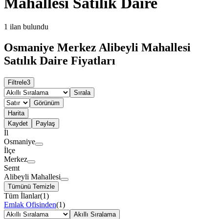
Mahallesi Satılık Daire
1
ilan bulundu
Osmaniye Merkez Alibeyli Mahallesi
Satılık Daire Fiyatları
Filtrele
3
Sırala
Görünüm
Harita
Kaydet
Paylaş
İl
Osmaniye
İlçe
Merkez
Semt
Alibeyli Mahallesi
Tümünü Temizle
Tüm İlanlar
(
1
)
Emlak Ofisinden
(
1
)
Akıllı Sıralama