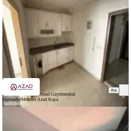
(1+1 45 M2 ) Apart
Merkez, Fakıuşağı Mahallesi
1+1
·
45 m²
·
1. Kat
·
03.07.2026
800.000 ₺
Azad Gayrimenkul Osmaniye
Mehmet Azad Kaya
Ara
Ara
Azad Gayrimenkul
Osmaniye
Mehmet Azad Kaya
BALKONLU
Azad- Pazartesi Pazarı Civarı
Yatırımlık Satılık 3+1 140m2 Daire