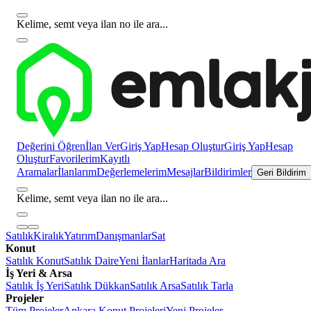
Kelime, semt veya ilan no ile ara...
Değerini Öğren
İlan Ver
Giriş Yap
Hesap Oluştur
Giriş Yap
Hesap
Oluştur
Favorilerim
Kayıtlı
Aramalar
İlanlarım
Değerlemelerim
Mesajlar
Bildirimler
Geri Bildirim
Kelime, semt veya ilan no ile ara...
Satılık
Kiralık
Yatırım
Danışmanlar
Sat
Konut
Satılık Konut
Satılık Daire
Yeni İlanlar
Haritada Ara
İş Yeri & Arsa
Satılık İş Yeri
Satılık Dükkan
Satılık Arsa
Satılık Tarla
Projeler
Tüm Projeler
Ankara Konut Projeleri
Yeni Projeler