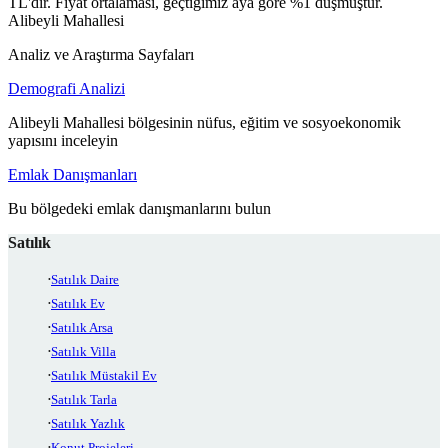
TL'dir. Fiyat ortalaması, geçtiğimiz aya göre %1 düşmüştür.
Alibeyli Mahallesi
Analiz ve Araştırma Sayfaları
Demografi Analizi
Alibeyli Mahallesi bölgesinin nüfus, eğitim ve sosyoekonomik
yapısını inceleyin
Emlak Danışmanları
Bu bölgedeki emlak danışmanlarını bulun
Satılık
Satılık Daire
Satılık Ev
Satılık Arsa
Satılık Villa
Satılık Müstakil Ev
Satılık Tarla
Satılık Yazlık
Konut Projeleri