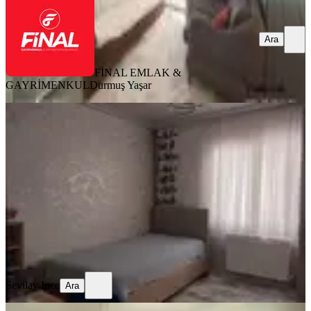
Ara
FİNAL EMLAK &
GAYRİMENKUL
Durmuş Yaşar
SİTE İÇİ
Osmaniye Ekonomik Daire
Merkez, Raufbey Mahallesi
3+1
·
165 m²
·
1. Kat
·
04.07.2026
3.600.000 ₺
Geri Dönüş:
16 yıl
Sevilay Ince
Ara
Sevilay Ince
Ara
SİTE İÇİ