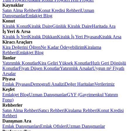
Kaynaklar
Satın Alma Rehberi
Konut Kredisi Rehberi
Uzman
Danışmanlar
Emlakjet Blog
Konut
Kiralık Konut
Kiralık Daire
Günlük Kiralık Daire
Haritada Ara
İş Yeri & Arsa
Kiralık İş Yeri
Kiralık Dükkan
Kiralık İş Yeri Piyasası
Kiralık Arsa
Kiracı Araçları
Kira Değerini Öğren
Ne Kadar Ödeyebilirim
Kiralama
Rehberi
Emlakjet Blog
İlanlar
Yatırımlık Konutlar
Kira Geliri Yüksek Konutlar
Hızlı Geri Dönüşlü
Konutlar
Fiyatı Düşen Konutlar
Yatırımlık Arsalar
Uygun m² Fiyatlı
Arsalar
Piyasa
Emlak Piyasası
Demografi Analizi
Değer Haritaları
Verilerimiz
Keşfet
Emlakjet Blog
Uzman Danışmanlar
GYF (Gayrimenkul Yatırım
Fonu)
Rehberler
Satın Alma Rehberi
Satıcı Rehberi
Kiralama Rehberi
Konut Kredisi
Rehberi
Danışman Ara
Emlak Danışmanları
Emlak Ofisleri
Uzman Danışmanlar