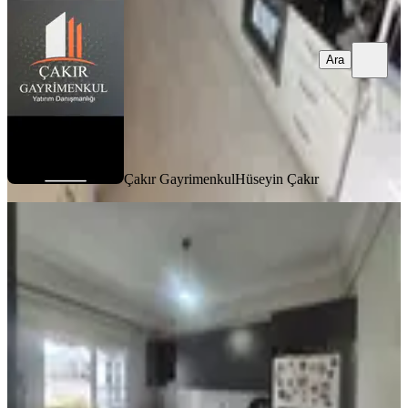
Ara
Çakır Gayrimenkul
Hüseyin Çakır
BALKONLU
Azad-ulaslı Mahallesınde Satılık
Sınırsız Kredili 3+1 Daıre
Merkez, Ulaşlı Mahallesi
3+1
·
140 m²
·
5. Kat
·
11.07.2026
4.000.000 ₺