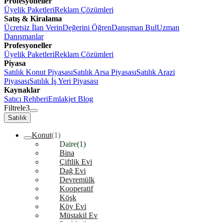
Profesyoneller
Üyelik Paketleri
Reklam Çözümleri
Satış & Kiralama
Ücretsiz İlan Verin
Değerini Öğren
Danışman Bul
Uzman
Danışmanlar
Profesyoneller
Üyelik Paketleri
Reklam Çözümleri
Piyasa
Satılık Konut Piyasası
Satılık Arsa Piyasası
Satılık Arazi
Piyasası
Satılık İş Yeri Piyasası
Kaynaklar
Satıcı Rehberi
Emlakjet Blog
Filtrele
3
Satılık
Konut
(1)
Daire
(1)
Bina
Çiftlik Evi
Dağ Evi
Devremülk
Kooperatif
Köşk
Köy Evi
Müstakil Ev