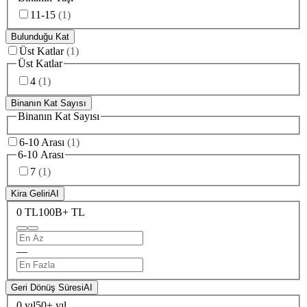
11-15
(
1
)
Bulunduğu Kat
Üst Katlar
(
1
)
Üst Katlar
4
(
1
)
Binanın Kat Sayısı
Binanın Kat Sayısı
6-10 Arası
(
1
)
6-10 Arası
7
(
1
)
Kira Geliri
AI
0 TL
100B+ TL
—
Geri Dönüş Süresi
AI
0 yıl
50+ yıl