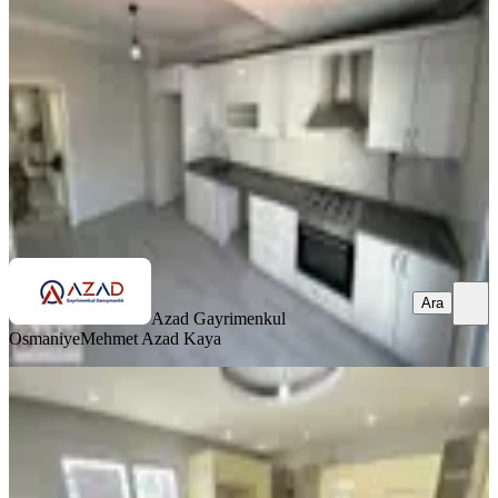
Merkez, Eyüp Sultan Mahallesi
3+1
·
140 m²
·
5. Kat
·
03.07.2026
3.550.000 ₺
Azad Gayrimenkul Osmaniye
Mehmet Azad Kaya
Ara
Ara
Azad Gayrimenkul
Osmaniye
Mehmet Azad Kaya
SİTE İÇİ
Azad-esenevler Mah. Salı Pazarı
Civarı Satılık Dubleks Daire
Merkez, Esenevler Mahallesi