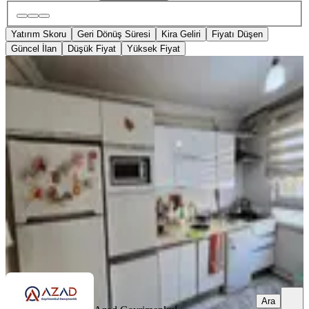
Yatırım Skoru
Geri Dönüş Süresi
Kira Geliri
Fiyatı Düşen
Güncel İlan
Düşük Fiyat
Yüksek Fiyat
SİTE İÇİ
Azad-alibeyli Mah Şöförler Cemiyeti
Civarı Satılık 2+1 Daire
Merkez, Alibeyli Mahallesi
2+1
·
115 m²
·
4. Kat
·
08.03.2026
2.500.000 ₺
Azad Gayrimenkul Osmaniye
Mehmet Azad Kaya
Ara
Ara