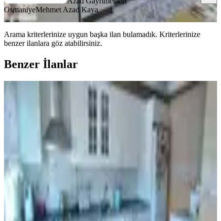
Azad Gayrimenkul
Osmaniye
Mehmet Azad Kaya
Arama kriterlerinize uygun başka ilan bulamadık.
Kriterlerinize
benzer ilanlara göz atabilirsiniz.
Benzer İlanlar
KOMBİLİ
Final Emlaktan Avm Civarı Satılık
3+1 Daire
Merkez, M.akif Ersoy Mahallesi
3+1
·
160 m²
·
8. Kat
·
02.08.2026
3.000.000 ₺
FİNAL EMLAK & GAYRİMENKUL
Durmuş Yaşar