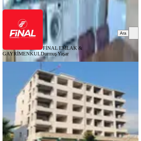
Ara
Ara
FİNAL EMLAK &
GAYRİMENKUL
Durmuş Yaşar
SIFIR BİNA
Osmaniye Devlet Bahçeli Bulv.
Lüks4+1 | Aralık 2026 Teslim
Merkez, Yedi Ocak Mahallesi
4+1
·
175 m²
·
2. Kat
·
31.07.2026
8.500.000 ₺
sercan güneş
Ara