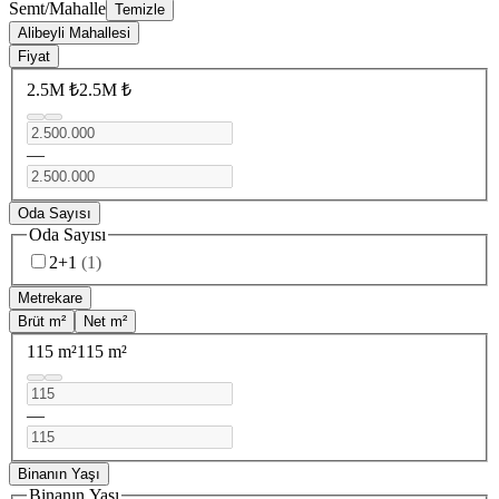
Semt/Mahalle
Temizle
Alibeyli Mahallesi
Fiyat
2.5M ₺
2.5M ₺
—
Oda Sayısı
Oda Sayısı
2+1
(
1
)
Metrekare
Brüt m²
Net m²
115 m²
115 m²
—
Binanın Yaşı
Binanın Yaşı