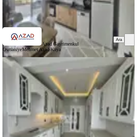
Azad Gayrimenkul Osmaniye
Mehmet Azad Kaya
Ara
Ara
Azad Gayrimenkul
Osmaniye
Mehmet Azad Kaya
BALKONLU
Azad-fakıuşağı Mah. Polis Karakolu
Civarı Satılık 4+1 Daire
Merkez, Fakıuşağı Mahallesi
4+1
·
185 m²
·
1. Kat
·
11.07.2026
5.750.000 ₺
Azad Gayrimenkul Osmaniye
Mehmet Azad Kaya