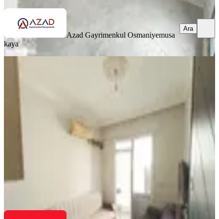
Ara
Azad Gayrimenkul Osmaniye
musa
kaya
EŞYALI
Final Emlaktan Osmaniye,fakıuşağı
Mah.de 1+1 Satılık Daire
Merkez, Fakıuşağı Mahallesi
1+1
·
50 m²
·
4. Kat
·
08.07.2026
1.100.000 ₺
FİNAL EMLAK & GAYRİMENKUL
Durmuş Yaşar
Ara