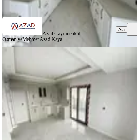
Ara
Ara
Azad Gayrimenkul
Osmaniye
Mehmet Azad Kaya
SIFIR BİNA
Azad-fakıuşağı Toki Yolu Civarı
Satılık 4+1 (165m2) Açık Mutfak
Merkez, Fakıuşağı Mahallesi
4+1
·
165 m²
·
8. Kat
·
09.07.2026
5.750.000 ₺
Azad Gayrimenkul Osmaniye
musa kaya
Ara