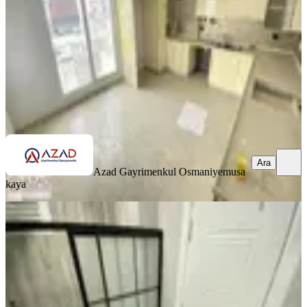
4+1
·
220 m²
·
4. Kat
·
29.06.2026
3.700.000 ₺
Azad Gayrimenkul Osmaniye
musa kaya
Ara
Ara
Azad Gayrimenkul Osmaniye
musa
kaya
SIFIR BİNA
Azad-vali Konağı Civarı Satılık Sıfır
3+1 Açık Mutfak Daire
Merkez, Fakıuşağı Mahallesi
3+1
·
125 m²
·
4. Kat
·
27.06.2026