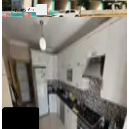
sercan güneş
Ara
MANZARALI
%
47
Acilll! Sahibinden Ara Katta
Asansörlü Geniş Full Yapılı 3+1
Merkez, Yedi Ocak Mahallesi
3+1
·
135 m²
·
3. Kat
·
21.07.2026
1.450.000 ₺
2.750.000 ₺
Çakır Gayrimenkul
Hüseyin Çakır
Ara