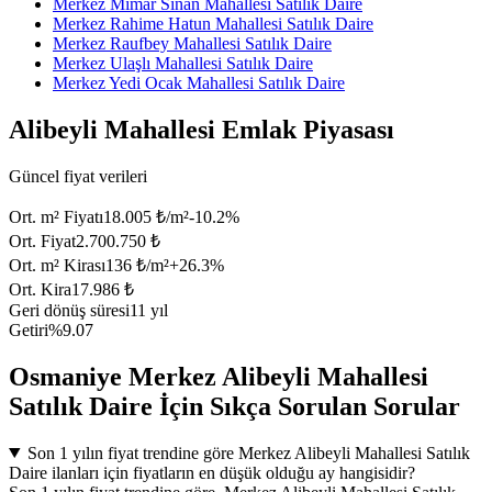
Merkez Mimar Sinan Mahallesi Satılık Daire
Merkez Rahime Hatun Mahallesi Satılık Daire
Merkez Raufbey Mahallesi Satılık Daire
Merkez Ulaşlı Mahallesi Satılık Daire
Merkez Yedi Ocak Mahallesi Satılık Daire
Alibeyli Mahallesi Emlak Piyasası
Güncel fiyat verileri
Ort. m² Fiyatı
18.005 ₺/m²
-10.2
%
Ort. Fiyat
2.700.750 ₺
Ort. m² Kirası
136 ₺/m²
+
26.3
%
Ort. Kira
17.986 ₺
Geri dönüş süresi
11 yıl
Getiri
%9.07
Osmaniye Merkez Alibeyli Mahallesi
Satılık Daire İçin Sıkça Sorulan Sorular
Son 1 yılın fiyat trendine göre Merkez Alibeyli Mahallesi Satılık
Daire ilanları için fiyatların en düşük olduğu ay hangisidir?