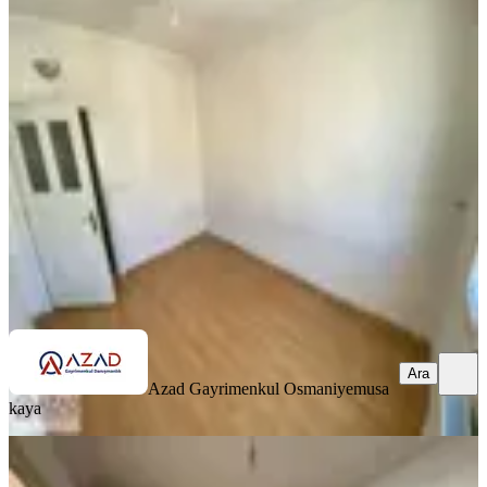
Azad-mimar Sinan Mah. Satılık 3+1
(150m2) Açık Mutfak Daire
Merkez, Mimar Sinan Mahallesi
3+1
·
150 m²
·
5. Kat
·
03.07.2026
3.050.000 ₺
Azad Gayrimenkul Osmaniye
musa kaya
Ara
Ara
Azad Gayrimenkul Osmaniye
musa
kaya
KOMBİLİ
Azad- Cafeler Sokağı Civarı Satlık