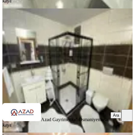
kaya
SİTE İÇİ
Azad-yediocak Mah.şehitler Parkı
Civarı Satılık 3+1 Açık Mutfak
Merkez, Yedi Ocak Mahallesi
3+1
·
135 m²
·
Yüksek giriş
·
25.06.2026
3.100.000 ₺
Azad Gayrimenkul Osmaniye
musa kaya
Ara
Ara
Azad Gayrimenkul Osmaniye
musa
kaya