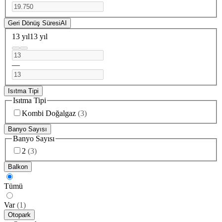
Geri Dönüş Süresi
AI
13 yıl
13 yıl
—
Isıtma Tipi
Isıtma Tipi
Kombi Doğalgaz
(
3
)
Banyo Sayısı
Banyo Sayısı
2
(
3
)
Balkon
Tümü
Var
(
1
)
Otopark