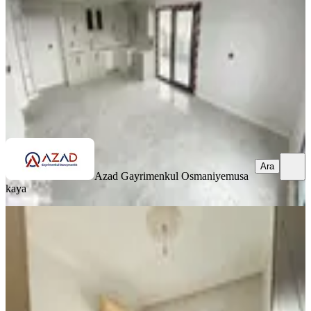
4+1
·
165 m²
·
8. Kat
·
09.07.2026
5.750.000 ₺
Azad Gayrimenkul Osmaniye
musa kaya
Ara
Ara
Azad Gayrimenkul Osmaniye
musa
kaya
EŞYALI
Final Emlaktan Osmaniye,fakıuşağı
Mah.de 1+1 Satılık Daire
Merkez, Fakıuşağı Mahallesi
1+1
·
50 m²
·
4. Kat
·
08.07.2026