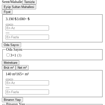
Semt/Mahalle
Temizle
Eyüp Sultan Mahallesi
Fiyat
3.1M ₺
3.6M+ ₺
—
Oda Sayısı
Oda Sayısı
3+1
(
3
)
Metrekare
Brüt m²
Net m²
140 m²
165+ m²
—
Binanın Yaşı
Binanın Yaşı