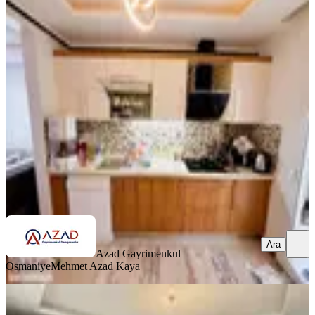
SİTE İÇİ
Azad- Yediocak İlkokulu Civarı
Satılık Zemin Kat 3+1 Açık Mutfak
Merkez, Yedi Ocak Mahallesi
3+1
·
135 m²
·
Düz Giriş (Zemin)
·
25.06.2026
3.100.000 ₺
Azad Gayrimenkul Osmaniye
Mehmet Azad Kaya
Ara
Ara
Azad Gayrimenkul
Osmaniye
Mehmet Azad Kaya
SİTE İÇİ
Azad-fakıuşağı Mah. Sağlık Ocağı