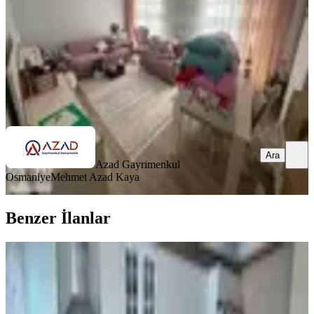
3.150.000 ₺
Azad Gayrimenkul Osmaniye
Mehmet Azad Kaya
Ara
Ara
Azad Gayrimenkul
Osmaniye
Mehmet Azad Kaya
Benzer İlanlar
KOMBİLİ
Final Emlaktan Avm Civarı Satılık
3+1 Daire
Merkez, M.akif Ersoy Mahallesi