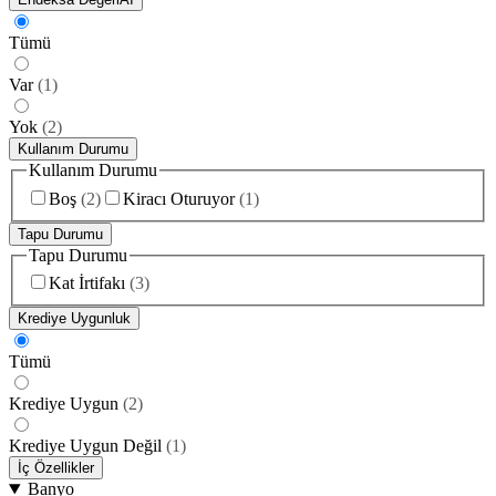
Tümü
Var
(
1
)
Yok
(
2
)
Kullanım Durumu
Kullanım Durumu
Boş
(
2
)
Kiracı Oturuyor
(
1
)
Tapu Durumu
Tapu Durumu
Kat İrtifakı
(
3
)
Krediye Uygunluk
Tümü
Krediye Uygun
(
2
)
Krediye Uygun Değil
(
1
)
İç Özellikler
Banyo