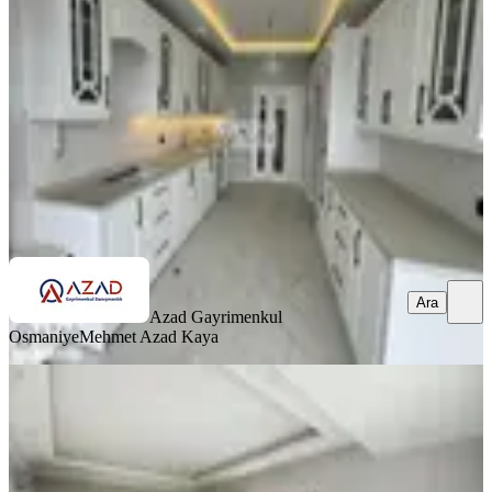
Merkez, Fakıuşağı Mahallesi
4+1
·
185 m²
·
1. Kat
·
11.07.2026
5.750.000 ₺
Azad Gayrimenkul Osmaniye
Mehmet Azad Kaya
Ara
Ara
Azad Gayrimenkul
Osmaniye
Mehmet Azad Kaya
SIFIR BİNA
Azad-fakıuşağı Toki Yolu Civarı
Satılık 4+1 (165m2) Açık Mutfak
Merkez, Fakıuşağı Mahallesi