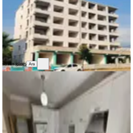
Merkez, Yedi Ocak Mahallesi
4+1
·
175 m²
·
2. Kat
·
31.07.2026
8.500.000 ₺
sercan güneş
Ara
sercan güneş
Ara
MANZARALI
%
47
Acilll! Sahibinden Ara Katta
Asansörlü Geniş Full Yapılı 3+1
Merkez, Yedi Ocak Mahallesi
3+1
·
135 m²
·
3. Kat
·
21.07.2026
1.450.000 ₺
2.750.000 ₺