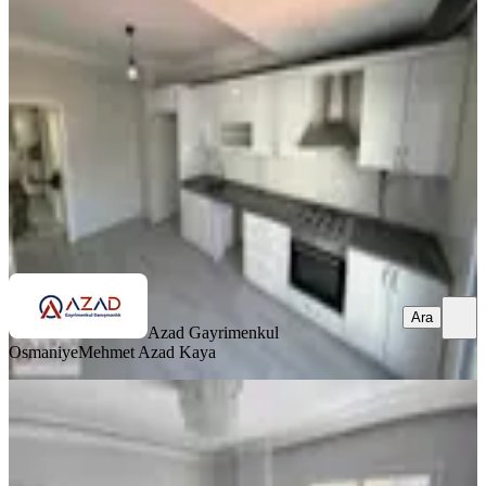
Merkez, Eyüp Sultan Mahallesi
3+1
·
140 m²
·
5. Kat
·
03.07.2026
3.550.000 ₺
Azad Gayrimenkul Osmaniye
Mehmet Azad Kaya
Ara
Ara
Azad Gayrimenkul
Osmaniye
Mehmet Azad Kaya
SİTE İÇİ
Azad-oğuz Kaan Lisesi Civarı Satılık
3+1 (165m2) Daire
Merkez, Eyüp Sultan Mahallesi