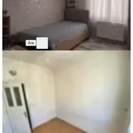
3.600.000 ₺
Geri Dönüş:
16 yıl
Sevilay Ince
Ara
Sevilay Ince
Ara
SİTE İÇİ
Azad-mimar Sinan Mah. Satılık 3+1
(150m2) Açık Mutfak Daire
Merkez, Mimar Sinan Mahallesi
3+1
·
150 m²
·
5. Kat
·
03.07.2026
3.050.000 ₺
Azad Gayrimenkul Osmaniye
musa kaya