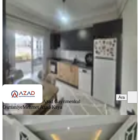
Sınırsız Kredili 3+1 Daıre
Merkez, Ulaşlı Mahallesi
3+1
·
140 m²
·
5. Kat
·
11.07.2026
4.000.000 ₺
Azad Gayrimenkul Osmaniye
Mehmet Azad Kaya
Ara
Ara
Azad Gayrimenkul
Osmaniye
Mehmet Azad Kaya
BALKONLU
Azad-fakıuşağı Mah. Polis Karakolu
Civarı Satılık 4+1 Daire