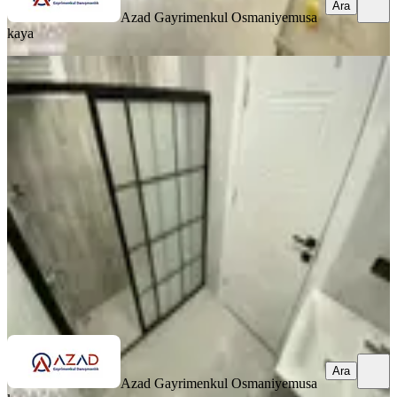
Ara
Azad Gayrimenkul Osmaniye
musa
kaya
SIFIR BİNA
Azad-vali Konağı Civarı Satılık Sıfır
3+1 Açık Mutfak Daire
Merkez, Fakıuşağı Mahallesi
3+1
·
125 m²
·
4. Kat
·
27.06.2026
4.500.000 ₺
Azad Gayrimenkul Osmaniye
musa kaya
Ara
Ara
Azad Gayrimenkul Osmaniye
musa