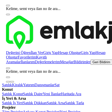
Kelime, semt veya ilan no ile ara...
Değerini Öğren
İlan Ver
Giriş Yap
Hesap Oluştur
Giriş Yap
Hesap
Oluştur
Favorilerim
Kayıtlı
Aramalar
İlanlarım
Değerlemelerim
Mesajlar
Bildirimler
Geri Bildirim
Kelime, semt veya ilan no ile ara...
Satılık
Kiralık
Yatırım
Danışmanlar
Sat
Konut
Satılık Konut
Satılık Daire
Yeni İlanlar
Haritada Ara
İş Yeri & Arsa
Satılık İş Yeri
Satılık Dükkan
Satılık Arsa
Satılık Tarla
Projeler
Tüm Projeler
Ankara Konut Projeleri
Yeni Projeler