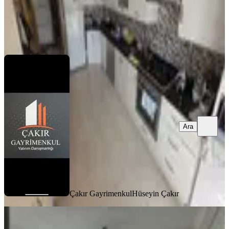
Çakır Gayrimenkul
Hüseyin Çakır
Ara
Ara
Çakır Gayrimenkul
Hüseyin Çakır
BALKONLU
Azad-ulaslı Mahallesınde Satılık