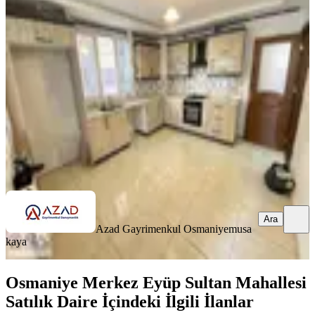
Civarı Satılık 4+1 (170m2)daire
Merkez, Fakıuşağı Mahallesi
4+1
·
170 m²
·
Düz Giriş (Zemin)
·
17.06.2026
2.250.000 ₺
Yatırım Skoru
:
66
Fırsat
Azad Gayrimenkul Osmaniye
musa kaya
Ara
Ara
Azad Gayrimenkul Osmaniye
musa
kaya
Osmaniye Merkez Eyüp Sultan Mahallesi
Satılık Daire İçindeki İlgili İlanlar