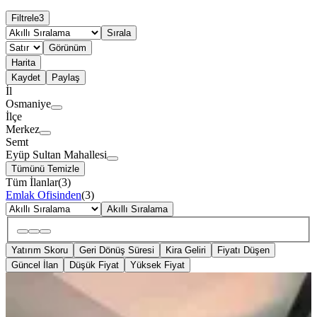
Filtrele
3
Sırala
Görünüm
Harita
Kaydet
Paylaş
İl
Osmaniye
İlçe
Merkez
Semt
Eyüp Sultan Mahallesi
Tümünü Temizle
Tüm İlanlar
(
3
)
Emlak Ofisinden
(
3
)
Akıllı Sıralama
Yatırım Skoru
Geri Dönüş Süresi
Kira Geliri
Fiyatı Düşen
Güncel İlan
Düşük Fiyat
Yüksek Fiyat
BALKONLU
Azad- Pazartesi Pazarı Civarı
Yatırımlık Satılık 3+1 140m2 Daire