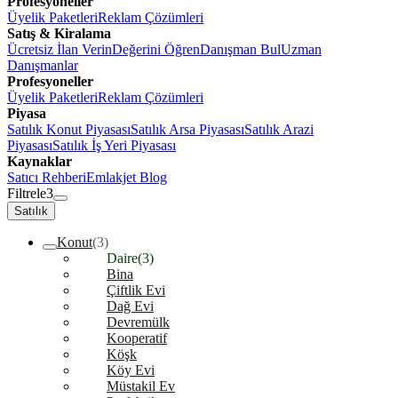
Profesyoneller
Üyelik Paketleri
Reklam Çözümleri
Satış & Kiralama
Ücretsiz İlan Verin
Değerini Öğren
Danışman Bul
Uzman
Danışmanlar
Profesyoneller
Üyelik Paketleri
Reklam Çözümleri
Piyasa
Satılık Konut Piyasası
Satılık Arsa Piyasası
Satılık Arazi
Piyasası
Satılık İş Yeri Piyasası
Kaynaklar
Satıcı Rehberi
Emlakjet Blog
Filtrele
3
Satılık
Konut
(3)
Daire
(3)
Bina
Çiftlik Evi
Dağ Evi
Devremülk
Kooperatif
Köşk
Köy Evi
Müstakil Ev