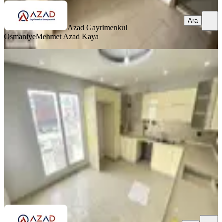
Ara
Azad Gayrimenkul
Osmaniye
Mehmet Azad Kaya
SİTE İÇİ
Azad-esenevler Mah. Salı Pazarı
Civarı Satılık Dubleks Daire
Merkez, Esenevler Mahallesi
4+1
·
220 m²
·
4. Kat
·
29.06.2026
3.700.000 ₺
Azad Gayrimenkul Osmaniye
musa kaya
Ara