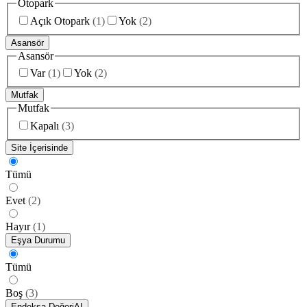
Otopark
Açık Otopark
(
1
)
Yok
(
2
)
Asansör
Asansör
Var
(
1
)
Yok
(
2
)
Mutfak
Mutfak
Kapalı
(
3
)
Site İçerisinde
Tümü
Evet
(
2
)
Hayır
(
1
)
Eşya Durumu
Tümü
Boş
(
3
)
Endeksa Değeri
AI