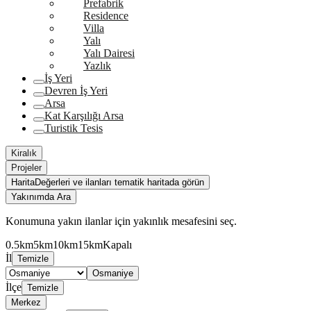
Prefabrik
Residence
Villa
Yalı
Yalı Dairesi
Yazlık
İş Yeri
Devren İş Yeri
Arsa
Kat Karşılığı Arsa
Turistik Tesis
Kiralık
Projeler
Harita
Değerleri ve ilanları tematik haritada görün
Yakınımda Ara
Konumuna yakın ilanlar için yakınlık mesafesini seç.
0.5km
5km
10km
15km
Kapalı
İl
Temizle
Osmaniye
İlçe
Temizle
Merkez