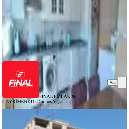
3+1
·
160 m²
·
8. Kat
·
02.08.2026
3.000.000 ₺
FİNAL EMLAK & GAYRİMENKUL
Durmuş Yaşar
Ara
Ara
FİNAL EMLAK &
GAYRİMENKUL
Durmuş Yaşar
SIFIR BİNA
Osmaniye Devlet Bahçeli Bulv.
Lüks4+1 | Aralık 2026 Teslim