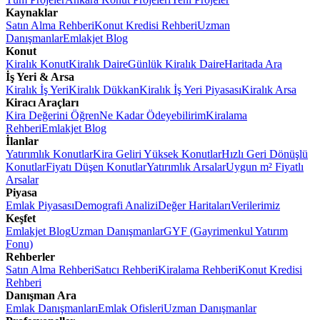
Kaynaklar
Satın Alma Rehberi
Konut Kredisi Rehberi
Uzman
Danışmanlar
Emlakjet Blog
Konut
Kiralık Konut
Kiralık Daire
Günlük Kiralık Daire
Haritada Ara
İş Yeri & Arsa
Kiralık İş Yeri
Kiralık Dükkan
Kiralık İş Yeri Piyasası
Kiralık Arsa
Kiracı Araçları
Kira Değerini Öğren
Ne Kadar Ödeyebilirim
Kiralama
Rehberi
Emlakjet Blog
İlanlar
Yatırımlık Konutlar
Kira Geliri Yüksek Konutlar
Hızlı Geri Dönüşlü
Konutlar
Fiyatı Düşen Konutlar
Yatırımlık Arsalar
Uygun m² Fiyatlı
Arsalar
Piyasa
Emlak Piyasası
Demografi Analizi
Değer Haritaları
Verilerimiz
Keşfet
Emlakjet Blog
Uzman Danışmanlar
GYF (Gayrimenkul Yatırım
Fonu)
Rehberler
Satın Alma Rehberi
Satıcı Rehberi
Kiralama Rehberi
Konut Kredisi
Rehberi
Danışman Ara
Emlak Danışmanları
Emlak Ofisleri
Uzman Danışmanlar