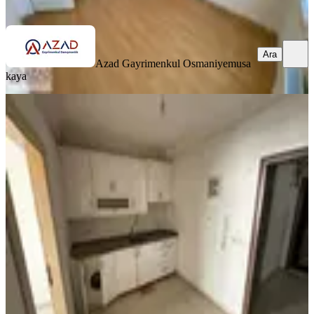
Ara
Ara
Azad Gayrimenkul Osmaniye
musa
kaya
KOMBİLİ
Azad- Cafeler Sokağı Civarı Satlık
(1+1 45 M2 ) Apart
Merkez, Fakıuşağı Mahallesi
1+1
·
45 m²
·
1. Kat
·
03.07.2026
800.000 ₺
Azad Gayrimenkul Osmaniye
Mehmet Azad Kaya
Ara