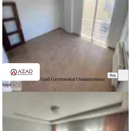
3+1
·
165 m²
·
2. Kat
·
02.06.2026
3.100.000 ₺
Geri Dönüş:
13 yıl
Azad Gayrimenkul Osmaniye
musa kaya
Ara
Ara
Azad Gayrimenkul Osmaniye
musa
kaya
SİTE İÇİ
Azad - Zorkun Yolu Bahçeli Bulvarı
Civarı Satılık 3+1 Daire
Merkez, Eyüp Sultan Mahallesi
3+1
·
140 m²
·
3. Kat
·
12.04.2026