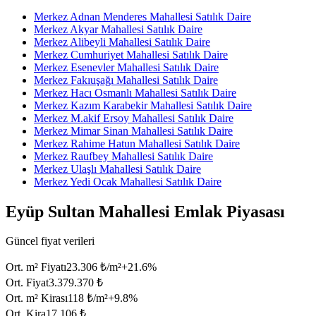
Merkez Adnan Menderes Mahallesi Satılık Daire
Merkez Akyar Mahallesi Satılık Daire
Merkez Alibeyli Mahallesi Satılık Daire
Merkez Cumhuriyet Mahallesi Satılık Daire
Merkez Esenevler Mahallesi Satılık Daire
Merkez Fakıuşağı Mahallesi Satılık Daire
Merkez Hacı Osmanlı Mahallesi Satılık Daire
Merkez Kazım Karabekir Mahallesi Satılık Daire
Merkez M.akif Ersoy Mahallesi Satılık Daire
Merkez Mimar Sinan Mahallesi Satılık Daire
Merkez Rahime Hatun Mahallesi Satılık Daire
Merkez Raufbey Mahallesi Satılık Daire
Merkez Ulaşlı Mahallesi Satılık Daire
Merkez Yedi Ocak Mahallesi Satılık Daire
Eyüp Sultan Mahallesi Emlak Piyasası
Güncel fiyat verileri
Ort. m² Fiyatı
23.306 ₺/m²
+
21.6
%
Ort. Fiyat
3.379.370 ₺
Ort. m² Kirası
118 ₺/m²
+
9.8
%
Ort. Kira
17.106 ₺