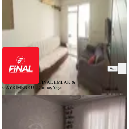
1.100.000 ₺
FİNAL EMLAK & GAYRİMENKUL
Durmuş Yaşar
Ara
Ara
FİNAL EMLAK &
GAYRİMENKUL
Durmuş Yaşar
SİTE İÇİ
Osmaniye Ekonomik Daire
Merkez, Raufbey Mahallesi
3+1
·
165 m²
·
1. Kat
·
04.07.2026