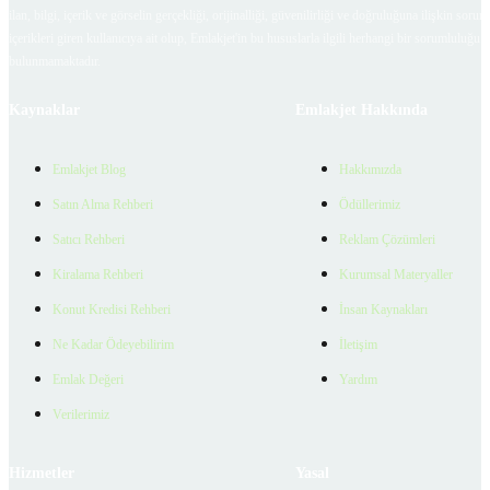
ilan, bilgi, içerik ve görselin gerçekliği, orijinalliği, güvenilirliği ve doğruluğuna ilişkin soru
içerikleri giren kullanıcıya ait olup, Emlakjet'in bu hususlarla ilgili herhangi bir sorumluluğu
bulunmamaktadır.
Kaynaklar
Emlakjet Hakkında
Emlakjet Blog
Hakkımızda
Satın Alma Rehberi
Ödüllerimiz
Satıcı Rehberi
Reklam Çözümleri
Kiralama Rehberi
Kurumsal Materyaller
Konut Kredisi Rehberi
İnsan Kaynakları
Ne Kadar Ödeyebilirim
İletişim
Emlak Değeri
Yardım
Verilerimiz
Hizmetler
Yasal