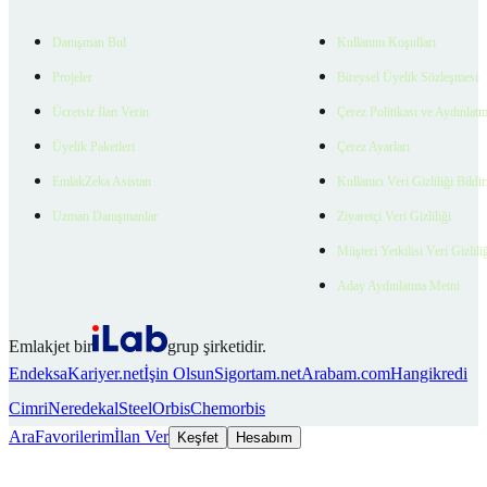
Danışman Bul
Kullanım Koşulları
Projeler
Bireysel Üyelik Sözleşmesi
Ücretsiz İlan Verin
Çerez Politikası ve Aydınlat
Üyelik Paketleri
Çerez Ayarları
EmlakZeka Asistan
Kullanıcı Veri Gizliliği Bildi
Uzman Danışmanlar
Ziyaretçi Veri Gizliliği
Müşteri Yetkilisi Veri Gizlili
Aday Aydınlatma Metni
Emlakjet bir
grup şirketidir.
Endeksa
Kariyer.net
İşin Olsun
Sigortam.net
Arabam.com
Hangikredi
Cimri
Neredekal
SteelOrbis
Chemorbis
Ara
Favorilerim
İlan Ver
Keşfet
Hesabım