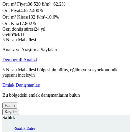
Ort. m² Fiyatı
38.520 ₺/m²
+
62.2
%
Ort. Fiyat
4.622.400 ₺
Ort. m² Kirası
132 ₺/m²
-10.6
%
Ort. Kira
17.802 ₺
Geri dönüş süresi
24 yıl
Getiri
%4.11
5 Nisan Mahallesi
Analiz ve Araştırma Sayfaları
Demografi Analizi
5 Nisan Mahallesi bölgesinin nüfus, eğitim ve sosyoekonomik
yapısını inceleyin
Emlak Danışmanları
Bu bölgedeki emlak danışmanlarını bulun
Harita
Kaydet
Satılık
Satılık Daire