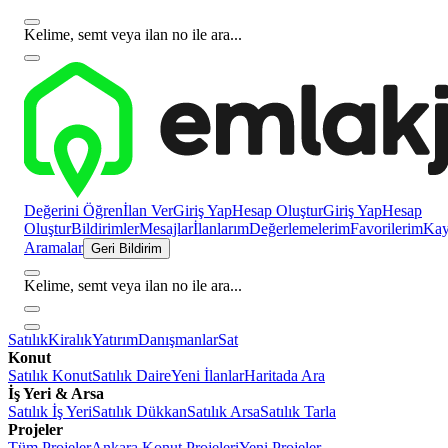
Kelime, semt veya ilan no ile ara...
Değerini Öğren
İlan Ver
Giriş Yap
Hesap Oluştur
Giriş Yap
Hesap
Oluştur
Bildirimler
Mesajlar
İlanlarım
Değerlemelerim
Favorilerim
Kayı
Aramalar
Geri Bildirim
Kelime, semt veya ilan no ile ara...
Satılık
Kiralık
Yatırım
Danışmanlar
Sat
Konut
Satılık Konut
Satılık Daire
Yeni İlanlar
Haritada Ara
İş Yeri & Arsa
Satılık İş Yeri
Satılık Dükkan
Satılık Arsa
Satılık Tarla
Projeler
Tüm Projeler
Ankara Konut Projeleri
Yeni Projeler