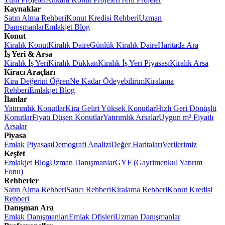
Kaynaklar
Satın Alma Rehberi
Konut Kredisi Rehberi
Uzman
Danışmanlar
Emlakjet Blog
Konut
Kiralık Konut
Kiralık Daire
Günlük Kiralık Daire
Haritada Ara
İş Yeri & Arsa
Kiralık İş Yeri
Kiralık Dükkan
Kiralık İş Yeri Piyasası
Kiralık Arsa
Kiracı Araçları
Kira Değerini Öğren
Ne Kadar Ödeyebilirim
Kiralama
Rehberi
Emlakjet Blog
İlanlar
Yatırımlık Konutlar
Kira Geliri Yüksek Konutlar
Hızlı Geri Dönüşlü
Konutlar
Fiyatı Düşen Konutlar
Yatırımlık Arsalar
Uygun m² Fiyatlı
Arsalar
Piyasa
Emlak Piyasası
Demografi Analizi
Değer Haritaları
Verilerimiz
Keşfet
Emlakjet Blog
Uzman Danışmanlar
GYF (Gayrimenkul Yatırım
Fonu)
Rehberler
Satın Alma Rehberi
Satıcı Rehberi
Kiralama Rehberi
Konut Kredisi
Rehberi
Danışman Ara
Emlak Danışmanları
Emlak Ofisleri
Uzman Danışmanlar