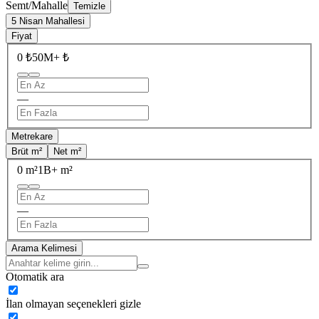
Semt/Mahalle
Temizle
5 Nisan Mahallesi
Fiyat
0 ₺
50M+ ₺
—
Metrekare
Brüt m²
Net m²
0 m²
1B+ m²
—
Arama Kelimesi
Otomatik ara
İlan olmayan seçenekleri gizle