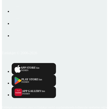
Emlakjet © 2006-2026
APP STORE
'dan
İNDİRİN
PLAY STORE
'dan
İNDİRİN
APP GALLERY
'den
İNDİRİN
Emlakjet.com internet sitesi ve Emlakjet mobil uygulamalarında kullanıcılar tarafından sağlana