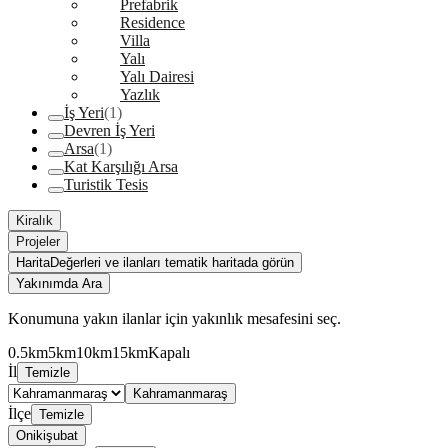
Prefabrik
Residence
Villa
Yalı
Yalı Dairesi
Yazlık
İş Yeri
(1)
Devren İş Yeri
Arsa
(1)
Kat Karşılığı Arsa
Turistik Tesis
Kiralık
Projeler
Harita
Değerleri ve ilanları tematik haritada görün
Yakınımda Ara
Konumuna yakın ilanlar için yakınlık mesafesini seç.
0.5km
5km
10km
15km
Kapalı
İl
Temizle
Kahramanmaraş
İlçe
Temizle
Onikişubat