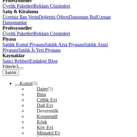
Profesyoneller
Üyelik Paketleri
Reklam Çözümleri
Satış & Kiralama
Ücretsiz İlan Verin
Değerini Öğren
Danışman Bul
Uzman
Danışmanlar
Profesyoneller
Üyelik Paketleri
Reklam Çözümleri
Piyasa
Satılık Konut Piyasası
Satılık Arsa Piyasası
Satılık Arazi
Piyasası
Satılık İş Yeri Piyasası
Kaynaklar
Satıcı Rehberi
Emlakjet Blog
Filtrele
3
Satılık
Konut
(5)
Daire
(5)
Bina
Çiftlik Evi
Dağ Evi
Devremülk
Kooperatif
Köşk
Köy Evi
Müstakil Ev