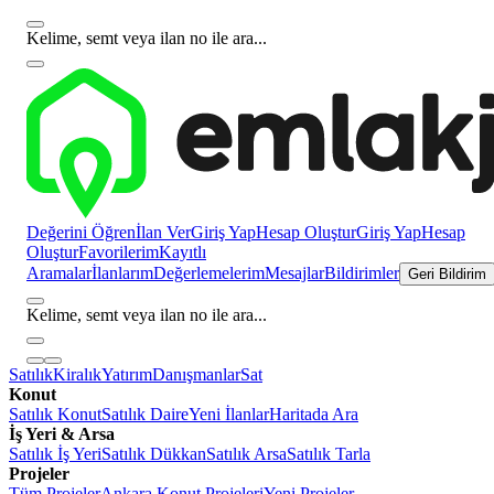
Kelime, semt veya ilan no ile ara...
Değerini Öğren
İlan Ver
Giriş Yap
Hesap Oluştur
Giriş Yap
Hesap
Oluştur
Favorilerim
Kayıtlı
Aramalar
İlanlarım
Değerlemelerim
Mesajlar
Bildirimler
Geri Bildirim
Kelime, semt veya ilan no ile ara...
Satılık
Kiralık
Yatırım
Danışmanlar
Sat
Konut
Satılık Konut
Satılık Daire
Yeni İlanlar
Haritada Ara
İş Yeri & Arsa
Satılık İş Yeri
Satılık Dükkan
Satılık Arsa
Satılık Tarla
Projeler
Tüm Projeler
Ankara Konut Projeleri
Yeni Projeler