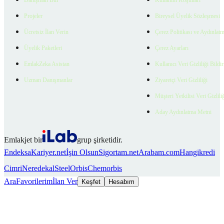
Danışman Bul
Kullanım Koşulları
Projeler
Bireysel Üyelik Sözleşmesi
Ücretsiz İlan Verin
Çerez Politikası ve Aydınlat
Üyelik Paketleri
Çerez Ayarları
EmlakZeka Asistan
Kullanıcı Veri Gizliliği Bildi
Uzman Danışmanlar
Ziyaretçi Veri Gizliliği
Müşteri Yetkilisi Veri Gizlili
Aday Aydınlatma Metni
Emlakjet bir
grup şirketidir.
Endeksa
Kariyer.net
İşin Olsun
Sigortam.net
Arabam.com
Hangikredi
Cimri
Neredekal
SteelOrbis
Chemorbis
Ara
Favorilerim
İlan Ver
Keşfet
Hesabım