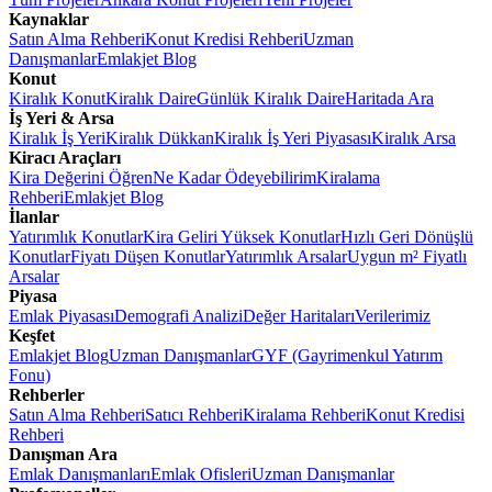
Kaynaklar
Satın Alma Rehberi
Konut Kredisi Rehberi
Uzman
Danışmanlar
Emlakjet Blog
Konut
Kiralık Konut
Kiralık Daire
Günlük Kiralık Daire
Haritada Ara
İş Yeri & Arsa
Kiralık İş Yeri
Kiralık Dükkan
Kiralık İş Yeri Piyasası
Kiralık Arsa
Kiracı Araçları
Kira Değerini Öğren
Ne Kadar Ödeyebilirim
Kiralama
Rehberi
Emlakjet Blog
İlanlar
Yatırımlık Konutlar
Kira Geliri Yüksek Konutlar
Hızlı Geri Dönüşlü
Konutlar
Fiyatı Düşen Konutlar
Yatırımlık Arsalar
Uygun m² Fiyatlı
Arsalar
Piyasa
Emlak Piyasası
Demografi Analizi
Değer Haritaları
Verilerimiz
Keşfet
Emlakjet Blog
Uzman Danışmanlar
GYF (Gayrimenkul Yatırım
Fonu)
Rehberler
Satın Alma Rehberi
Satıcı Rehberi
Kiralama Rehberi
Konut Kredisi
Rehberi
Danışman Ara
Emlak Danışmanları
Emlak Ofisleri
Uzman Danışmanlar