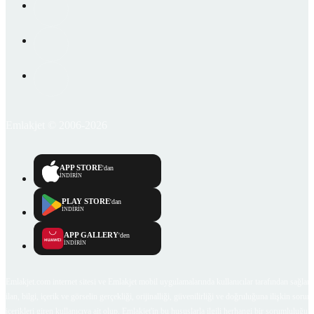
Emlakjet © 2006-2026
APP STORE
'dan
İNDİRİN
PLAY STORE
'dan
İNDİRİN
APP GALLERY
'den
İNDİRİN
Emlakjet.com internet sitesi ve Emlakjet mobil uygulamalarında kullanıcılar tarafından sağlana
ilan, bilgi, içerik ve görselin gerçekliği, orijinalliği, güvenilirliği ve doğruluğuna ilişkin soru
içerikleri giren kullanıcıya ait olup, Emlakjet'in bu hususlarla ilgili herhangi bir sorumluluğu