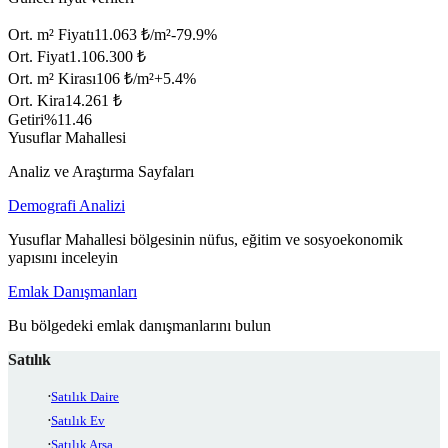
Ort. m² Fiyatı
11.063 ₺/m²
-79.9
%
Ort. Fiyat
1.106.300 ₺
Ort. m² Kirası
106 ₺/m²
+
5.4
%
Ort. Kira
14.261 ₺
Getiri
%11.46
Yusuflar Mahallesi
Analiz ve Araştırma Sayfaları
Demografi Analizi
Yusuflar Mahallesi bölgesinin nüfus, eğitim ve sosyoekonomik
yapısını inceleyin
Emlak Danışmanları
Bu bölgedeki emlak danışmanlarını bulun
Satılık
Satılık Daire
Satılık Ev
Satılık Arsa