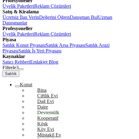
Profesyoneller
Üyelik Paketleri
Reklam Çözümleri
Satış & Kiralama
Ücretsiz İlan Verin
Değerini Öğren
Danışman Bul
Uzman
Danışmanlar
Profesyoneller
Üyelik Paketleri
Reklam Çözümleri
Piyasa
Satılık Konut Piyasası
Satılık Arsa Piyasası
Satılık Arazi
Piyasası
Satılık İş Yeri Piyasası
Kaynaklar
Satıcı Rehberi
Emlakjet Blog
Filtrele
3
Satılık
Konut
Bina
Çiftlik Evi
Dağ Evi
Daire
Devremülk
Kooperatif
Köşk
Köy Evi
Müstakil Ev