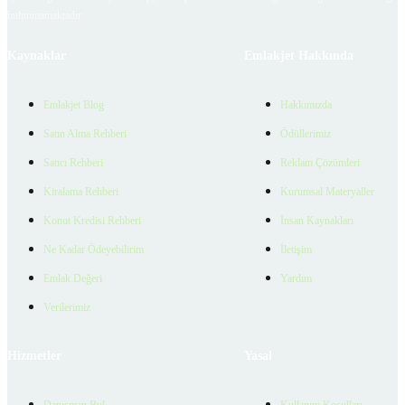
bulunmamaktadır.
Kaynaklar
Emlakjet Hakkında
Emlakjet Blog
Hakkımızda
Satın Alma Rehberi
Ödüllerimiz
Satıcı Rehberi
Reklam Çözümleri
Kiralama Rehberi
Kurumsal Materyaller
Konut Kredisi Rehberi
İnsan Kaynakları
Ne Kadar Ödeyebilirim
İletişim
Emlak Değeri
Yardım
Verilerimiz
Hizmetler
Yasal