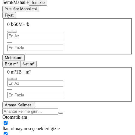
Semt/Mahalle
Temizle
Yusuflar Mahallesi
Fiyat
0 ₺
50M+ ₺
—
Metrekare
Brüt m²
Net m²
0 m²
1B+ m²
—
Arama Kelimesi
Otomatik ara
İlan olmayan seçenekleri gizle