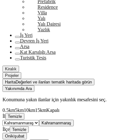
Prefabrik
Residence
Villa
Yalı
Yalı Dairesi
Yazlık
İş Yeri
Devren İş Yeri
Arsa
Kat Karşılığı Arsa
Turistik Tesis
Kiralık
Projeler
Harita
Değerleri ve ilanları tematik haritada görün
Yakınımda Ara
Konumuna yakın ilanlar için yakınlık mesafesini seç.
0.5km
5km
10km
15km
Kapalı
İl
Temizle
Kahramanmaraş
İlçe
Temizle
Onikişubat