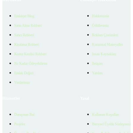
Emlakjet Blog
Hakkımızda
Satın Alma Rehberi
Ödüllerimiz
Satıcı Rehberi
Reklam Çözümleri
Kiralama Rehberi
Kurumsal Materyaller
Konut Kredisi Rehberi
İnsan Kaynakları
Ne Kadar Ödeyebilirim
İletişim
Emlak Değeri
Yardım
Verilerimiz
Hizmetler
Yasal
Danışman Bul
Kullanım Koşulları
Projeler
Bireysel Üyelik Sözleşmesi