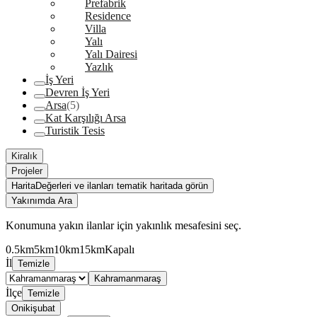
Prefabrik
Residence
Villa
Yalı
Yalı Dairesi
Yazlık
İş Yeri
Devren İş Yeri
Arsa
(5)
Kat Karşılığı Arsa
Turistik Tesis
Kiralık
Projeler
Harita
Değerleri ve ilanları tematik haritada görün
Yakınımda Ara
Konumuna yakın ilanlar için yakınlık mesafesini seç.
0.5km
5km
10km
15km
Kapalı
İl
Temizle
Kahramanmaraş
İlçe
Temizle
Onikişubat