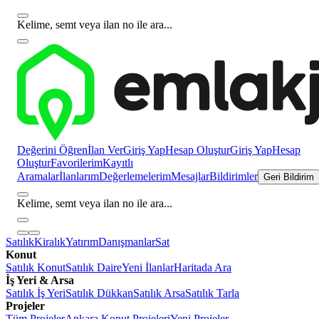
Kelime, semt veya ilan no ile ara...
Değerini Öğren
İlan Ver
Giriş Yap
Hesap Oluştur
Giriş Yap
Hesap
Oluştur
Favorilerim
Kayıtlı
Aramalar
İlanlarım
Değerlemelerim
Mesajlar
Bildirimler
Geri Bildirim
Kelime, semt veya ilan no ile ara...
Satılık
Kiralık
Yatırım
Danışmanlar
Sat
Konut
Satılık Konut
Satılık Daire
Yeni İlanlar
Haritada Ara
İş Yeri & Arsa
Satılık İş Yeri
Satılık Dükkan
Satılık Arsa
Satılık Tarla
Projeler
Tüm Projeler
Ankara Konut Projeleri
Yeni Projeler