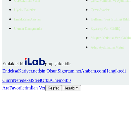
Ücretsiz İlan Verin
Çerez Politikası ve Aydınlat
Üyelik Paketleri
Çerez Ayarları
EmlakZeka Asistan
Kullanıcı Veri Gizliliği Bildi
Uzman Danışmanlar
Ziyaretçi Veri Gizliliği
Müşteri Yetkilisi Veri Gizlili
Aday Aydınlatma Metni
Emlakjet bir
grup şirketidir.
Endeksa
Kariyer.net
İşin Olsun
Sigortam.net
Arabam.com
Hangikredi
Cimri
Neredekal
SteelOrbis
Chemorbis
Ara
Favorilerim
İlan Ver
Keşfet
Hesabım