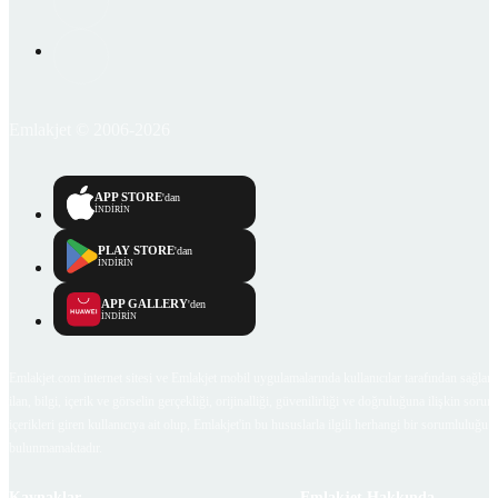
Emlakjet © 2006-2026
APP STORE
'dan
İNDİRİN
PLAY STORE
'dan
İNDİRİN
APP GALLERY
'den
İNDİRİN
Emlakjet.com internet sitesi ve Emlakjet mobil uygulamalarında kullanıcılar tarafından sağlana
ilan, bilgi, içerik ve görselin gerçekliği, orijinalliği, güvenilirliği ve doğruluğuna ilişkin soru
içerikleri giren kullanıcıya ait olup, Emlakjet'in bu hususlarla ilgili herhangi bir sorumluluğu
bulunmamaktadır.
Kaynaklar
Emlakjet Hakkında