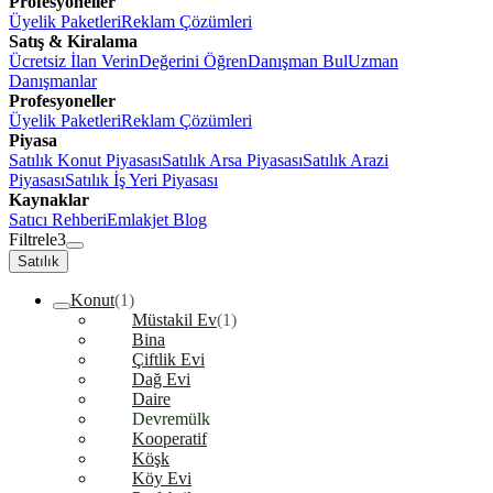
Profesyoneller
Üyelik Paketleri
Reklam Çözümleri
Satış & Kiralama
Ücretsiz İlan Verin
Değerini Öğren
Danışman Bul
Uzman
Danışmanlar
Profesyoneller
Üyelik Paketleri
Reklam Çözümleri
Piyasa
Satılık Konut Piyasası
Satılık Arsa Piyasası
Satılık Arazi
Piyasası
Satılık İş Yeri Piyasası
Kaynaklar
Satıcı Rehberi
Emlakjet Blog
Filtrele
3
Satılık
Konut
(1)
Müstakil Ev
(1)
Bina
Çiftlik Evi
Dağ Evi
Daire
Devremülk
Kooperatif
Köşk
Köy Evi