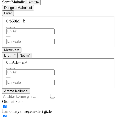
Semt/Mahalle
Temizle
Döngele Mahallesi
Fiyat
0 ₺
50M+ ₺
—
Metrekare
Brüt m²
Net m²
0 m²
1B+ m²
—
Arama Kelimesi
Otomatik ara
İlan olmayan seçenekleri gizle