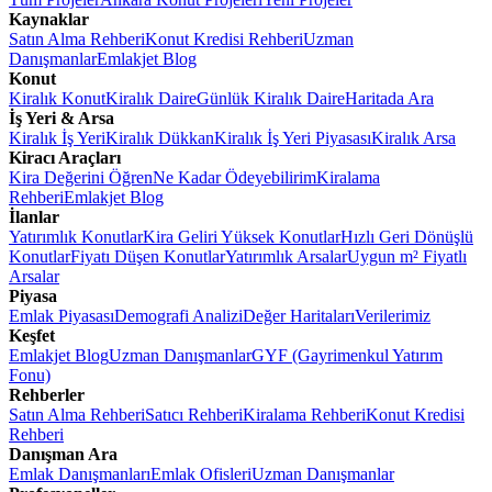
Kaynaklar
Satın Alma Rehberi
Konut Kredisi Rehberi
Uzman
Danışmanlar
Emlakjet Blog
Konut
Kiralık Konut
Kiralık Daire
Günlük Kiralık Daire
Haritada Ara
İş Yeri & Arsa
Kiralık İş Yeri
Kiralık Dükkan
Kiralık İş Yeri Piyasası
Kiralık Arsa
Kiracı Araçları
Kira Değerini Öğren
Ne Kadar Ödeyebilirim
Kiralama
Rehberi
Emlakjet Blog
İlanlar
Yatırımlık Konutlar
Kira Geliri Yüksek Konutlar
Hızlı Geri Dönüşlü
Konutlar
Fiyatı Düşen Konutlar
Yatırımlık Arsalar
Uygun m² Fiyatlı
Arsalar
Piyasa
Emlak Piyasası
Demografi Analizi
Değer Haritaları
Verilerimiz
Keşfet
Emlakjet Blog
Uzman Danışmanlar
GYF (Gayrimenkul Yatırım
Fonu)
Rehberler
Satın Alma Rehberi
Satıcı Rehberi
Kiralama Rehberi
Konut Kredisi
Rehberi
Danışman Ara
Emlak Danışmanları
Emlak Ofisleri
Uzman Danışmanlar