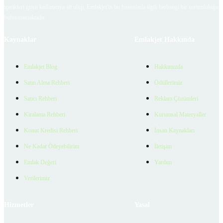
içerikleri giren kullanıcıya ait olup, Emlakjet'in bu hususlarla ilgili herhangi bir sorumluluğu
bulunmamaktadır.
Kaynaklar
Emlakjet Hakkında
Emlakjet Blog
Hakkımızda
Satın Alma Rehberi
Ödüllerimiz
Satıcı Rehberi
Reklam Çözümleri
Kiralama Rehberi
Kurumsal Materyaller
Konut Kredisi Rehberi
İnsan Kaynakları
Ne Kadar Ödeyebilirim
İletişim
Emlak Değeri
Yardım
Verilerimiz
Hizmetler
Yasal