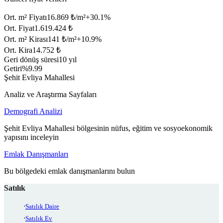
Ort. m² Fiyatı
16.869 ₺/m²
+
30.1
%
Ort. Fiyat
1.619.424 ₺
Ort. m² Kirası
141 ₺/m²
+
10.9
%
Ort. Kira
14.752 ₺
Geri dönüş süresi
10 yıl
Getiri
%9.99
Şehit Evliya Mahallesi
Analiz ve Araştırma Sayfaları
Demografi Analizi
Şehit Evliya Mahallesi bölgesinin nüfus, eğitim ve sosyoekonomik
yapısını inceleyin
Emlak Danışmanları
Bu bölgedeki emlak danışmanlarını bulun
Satılık
Satılık Daire
Satılık Ev