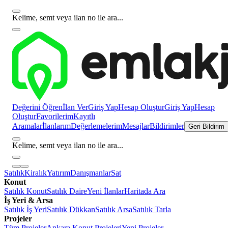
Kelime, semt veya ilan no ile ara...
Değerini Öğren
İlan Ver
Giriş Yap
Hesap Oluştur
Giriş Yap
Hesap
Oluştur
Favorilerim
Kayıtlı
Aramalar
İlanlarım
Değerlemelerim
Mesajlar
Bildirimler
Geri Bildirim
Kelime, semt veya ilan no ile ara...
Satılık
Kiralık
Yatırım
Danışmanlar
Sat
Konut
Satılık Konut
Satılık Daire
Yeni İlanlar
Haritada Ara
İş Yeri & Arsa
Satılık İş Yeri
Satılık Dükkan
Satılık Arsa
Satılık Tarla
Projeler
Tüm Projeler
Ankara Konut Projeleri
Yeni Projeler