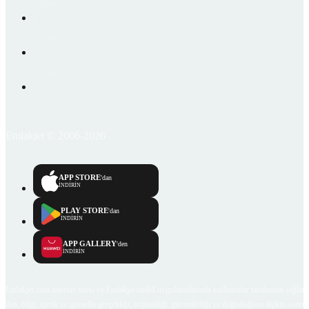
Emlakjet © 2006-2026
APP STORE
'dan
İNDİRİN
PLAY STORE
'dan
İNDİRİN
APP GALLERY
'den
İNDİRİN
Emlakjet.com internet sitesi ve Emlakjet mobil uygulamalarında kullanıcılar tarafından sağlana
ilan, bilgi, içerik ve görselin gerçekliği, orijinalliği, güvenilirliği ve doğruluğuna ilişkin soru