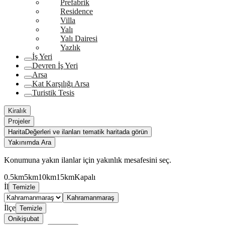
Prefabrik
Residence
Villa
Yalı
Yalı Dairesi
Yazlık
İş Yeri
Devren İş Yeri
Arsa
Kat Karşılığı Arsa
Turistik Tesis
Kiralık
Projeler
Harita
Değerleri ve ilanları tematik haritada görün
Yakınımda Ara
Konumuna yakın ilanlar için yakınlık mesafesini seç.
0.5km
5km
10km
15km
Kapalı
İl
Temizle
Kahramanmaraş
İlçe
Temizle
Onikişubat