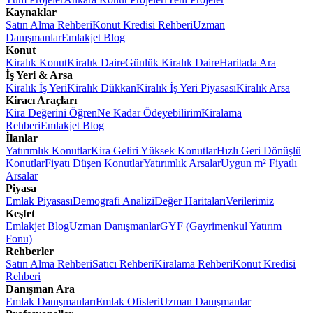
Kaynaklar
Satın Alma Rehberi
Konut Kredisi Rehberi
Uzman
Danışmanlar
Emlakjet Blog
Konut
Kiralık Konut
Kiralık Daire
Günlük Kiralık Daire
Haritada Ara
İş Yeri & Arsa
Kiralık İş Yeri
Kiralık Dükkan
Kiralık İş Yeri Piyasası
Kiralık Arsa
Kiracı Araçları
Kira Değerini Öğren
Ne Kadar Ödeyebilirim
Kiralama
Rehberi
Emlakjet Blog
İlanlar
Yatırımlık Konutlar
Kira Geliri Yüksek Konutlar
Hızlı Geri Dönüşlü
Konutlar
Fiyatı Düşen Konutlar
Yatırımlık Arsalar
Uygun m² Fiyatlı
Arsalar
Piyasa
Emlak Piyasası
Demografi Analizi
Değer Haritaları
Verilerimiz
Keşfet
Emlakjet Blog
Uzman Danışmanlar
GYF (Gayrimenkul Yatırım
Fonu)
Rehberler
Satın Alma Rehberi
Satıcı Rehberi
Kiralama Rehberi
Konut Kredisi
Rehberi
Danışman Ara
Emlak Danışmanları
Emlak Ofisleri
Uzman Danışmanlar