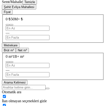
Semt/Mahalle
Temizle
Şehit Evliya Mahallesi
Fiyat
0 ₺
50M+ ₺
—
Metrekare
Brüt m²
Net m²
0 m²
1B+ m²
—
Arama Kelimesi
Otomatik ara
İlan olmayan seçenekleri gizle