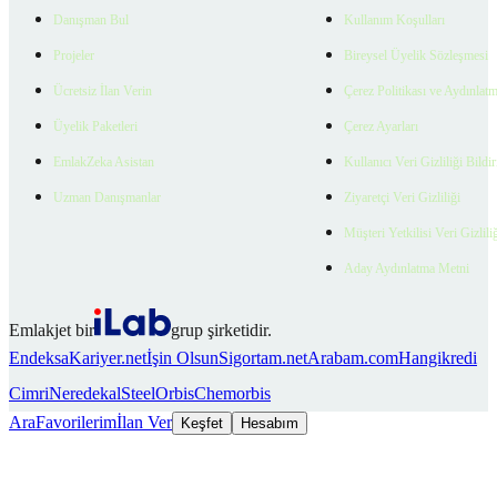
Danışman Bul
Kullanım Koşulları
Projeler
Bireysel Üyelik Sözleşmesi
Ücretsiz İlan Verin
Çerez Politikası ve Aydınlat
Üyelik Paketleri
Çerez Ayarları
EmlakZeka Asistan
Kullanıcı Veri Gizliliği Bildi
Uzman Danışmanlar
Ziyaretçi Veri Gizliliği
Müşteri Yetkilisi Veri Gizlili
Aday Aydınlatma Metni
Emlakjet bir
grup şirketidir.
Endeksa
Kariyer.net
İşin Olsun
Sigortam.net
Arabam.com
Hangikredi
Cimri
Neredekal
SteelOrbis
Chemorbis
Ara
Favorilerim
İlan Ver
Keşfet
Hesabım