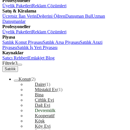
Profesyoneller
Üyelik Paketleri
Reklam Çözümleri
Satış & Kiralama
Ücretsiz İlan Verin
Değerini Öğren
Danışman Bul
Uzman
Danışmanlar
Profesyoneller
Üyelik Paketleri
Reklam Çözümleri
Piyasa
Satılık Konut Piyasası
Satılık Arsa Piyasası
Satılık Arazi
Piyasası
Satılık İş Yeri Piyasası
Kaynaklar
Satıcı Rehberi
Emlakjet Blog
Filtrele
3
Satılık
Konut
(2)
Daire
(1)
Müstakil Ev
(1)
Bina
Çiftlik Evi
Dağ Evi
Devremülk
Kooperatif
Köşk
Köy Evi