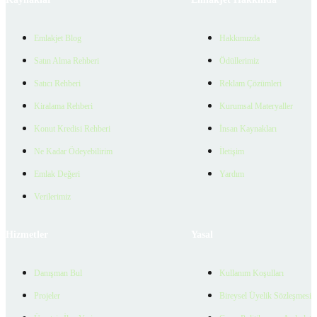
Emlakjet Blog
Hakkımızda
Satın Alma Rehberi
Ödüllerimiz
Satıcı Rehberi
Reklam Çözümleri
Kiralama Rehberi
Kurumsal Materyaller
Konut Kredisi Rehberi
İnsan Kaynakları
Ne Kadar Ödeyebilirim
İletişim
Emlak Değeri
Yardım
Verilerimiz
Hizmetler
Yasal
Danışman Bul
Kullanım Koşulları
Projeler
Bireysel Üyelik Sözleşmesi