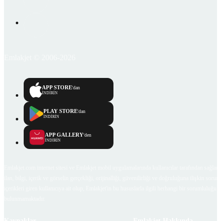
Emlakjet © 2006-2026
APP STORE
'dan
İNDİRİN
PLAY STORE
'dan
İNDİRİN
APP GALLERY
'den
İNDİRİN
Emlakjet.com internet sitesi ve Emlakjet mobil uygulamalarında kullanıcılar tarafından sağlana
ilan, bilgi, içerik ve görselin gerçekliği, orijinalliği, güvenilirliği ve doğruluğuna ilişkin soru
içerikleri giren kullanıcıya ait olup, Emlakjet'in bu hususlarla ilgili herhangi bir sorumluluğu
bulunmamaktadır.
Kaynaklar
Emlakjet Hakkında