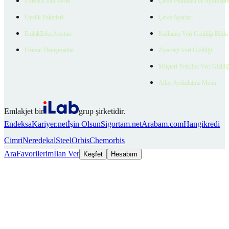
Ücretsiz İlan Verin
Çerez Politikası ve Aydınlat
Üyelik Paketleri
Çerez Ayarları
EmlakZeka Asistan
Kullanıcı Veri Gizliliği Bildi
Uzman Danışmanlar
Ziyaretçi Veri Gizliliği
Müşteri Yetkilisi Veri Gizlili
Aday Aydınlatma Metni
Emlakjet bir
grup şirketidir.
Endeksa
Kariyer.net
İşin Olsun
Sigortam.net
Arabam.com
Hangikredi
Cimri
Neredekal
SteelOrbis
Chemorbis
Ara
Favorilerim
İlan Ver
Keşfet
Hesabım