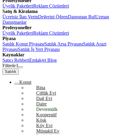
Profesyoneller
Üyelik Paketleri
Reklam Çözümleri
Satış & Kiralama
Ücretsiz İlan Verin
Değerini Öğren
Danışman Bul
Uzman
Danışmanlar
Profesyoneller
Üyelik Paketleri
Reklam Çözümleri
Piyasa
Satılık Konut Piyasası
Satılık Arsa Piyasası
Satılık Arazi
Piyasası
Satılık İş Yeri Piyasası
Kaynaklar
Satıcı Rehberi
Emlakjet Blog
Filtrele
3
Satılık
Konut
Bina
Çiftlik Evi
Dağ Evi
Daire
Devremülk
Kooperatif
Köşk
Köy Evi
Müstakil Ev