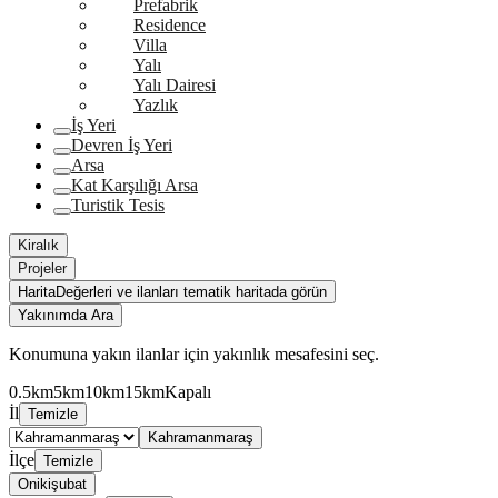
Prefabrik
Residence
Villa
Yalı
Yalı Dairesi
Yazlık
İş Yeri
Devren İş Yeri
Arsa
Kat Karşılığı Arsa
Turistik Tesis
Kiralık
Projeler
Harita
Değerleri ve ilanları tematik haritada görün
Yakınımda Ara
Konumuna yakın ilanlar için yakınlık mesafesini seç.
0.5km
5km
10km
15km
Kapalı
İl
Temizle
Kahramanmaraş
İlçe
Temizle
Onikişubat