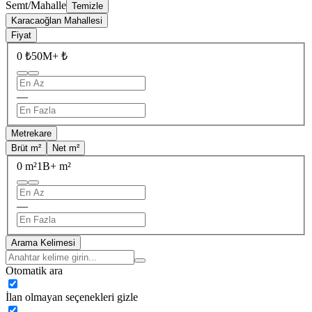
Semt/Mahalle
Temizle
Karacaoğlan Mahallesi
Fiyat
0 ₺
50M+ ₺
—
Metrekare
Brüt m²
Net m²
0 m²
1B+ m²
—
Arama Kelimesi
Otomatik ara
İlan olmayan seçenekleri gizle