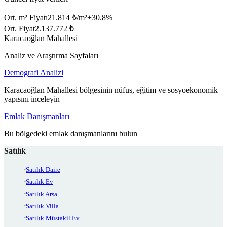
Ort. m² Fiyatı
21.814 ₺/m²
+
30.8
%
Ort. Fiyat
2.137.772 ₺
Karacaoğlan Mahallesi
Analiz ve Araştırma Sayfaları
Demografi Analizi
Karacaoğlan Mahallesi bölgesinin nüfus, eğitim ve sosyoekonomik
yapısını inceleyin
Emlak Danışmanları
Bu bölgedeki emlak danışmanlarını bulun
Satılık
Satılık Daire
Satılık Ev
Satılık Arsa
Satılık Villa
Satılık Müstakil Ev