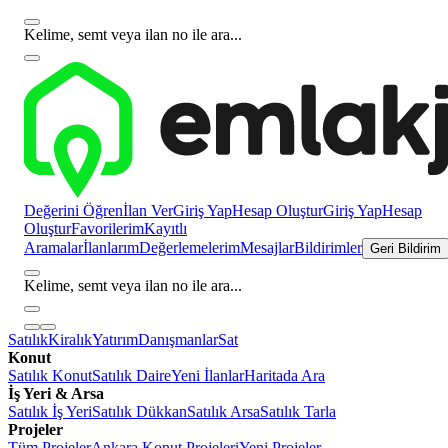
Kelime, semt veya ilan no ile ara...
Değerini Öğren
İlan Ver
Giriş Yap
Hesap Oluştur
Giriş Yap
Hesap
Oluştur
Favorilerim
Kayıtlı
Aramalar
İlanlarım
Değerlemelerim
Mesajlar
Bildirimler
Geri Bildirim
Kelime, semt veya ilan no ile ara...
Satılık
Kiralık
Yatırım
Danışmanlar
Sat
Konut
Satılık Konut
Satılık Daire
Yeni İlanlar
Haritada Ara
İş Yeri & Arsa
Satılık İş Yeri
Satılık Dükkan
Satılık Arsa
Satılık Tarla
Projeler
Tüm Projeler
Ankara Konut Projeleri
Yeni Projeler