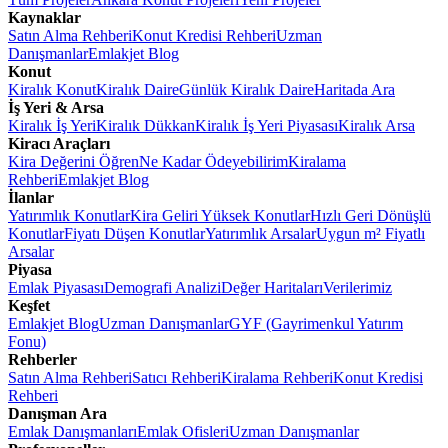
Kaynaklar
Satın Alma Rehberi
Konut Kredisi Rehberi
Uzman
Danışmanlar
Emlakjet Blog
Konut
Kiralık Konut
Kiralık Daire
Günlük Kiralık Daire
Haritada Ara
İş Yeri & Arsa
Kiralık İş Yeri
Kiralık Dükkan
Kiralık İş Yeri Piyasası
Kiralık Arsa
Kiracı Araçları
Kira Değerini Öğren
Ne Kadar Ödeyebilirim
Kiralama
Rehberi
Emlakjet Blog
İlanlar
Yatırımlık Konutlar
Kira Geliri Yüksek Konutlar
Hızlı Geri Dönüşlü
Konutlar
Fiyatı Düşen Konutlar
Yatırımlık Arsalar
Uygun m² Fiyatlı
Arsalar
Piyasa
Emlak Piyasası
Demografi Analizi
Değer Haritaları
Verilerimiz
Keşfet
Emlakjet Blog
Uzman Danışmanlar
GYF (Gayrimenkul Yatırım
Fonu)
Rehberler
Satın Alma Rehberi
Satıcı Rehberi
Kiralama Rehberi
Konut Kredisi
Rehberi
Danışman Ara
Emlak Danışmanları
Emlak Ofisleri
Uzman Danışmanlar