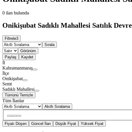
0
ilan bulundu
Onikişubat Sadıklı Mahallesi Satılık Devr
Filtrele
3
Sırala
Görünüm
Paylaş
Kaydet
İl
Kahramanmaraş
İlçe
Onikişubat
Semt
Sadıklı Mahallesi
Tümünü Temizle
Tüm İlanlar
Akıllı Sıralama
Fiyatı Düşen
Güncel İlan
Düşük Fiyat
Yüksek Fiyat