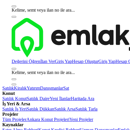
Kelime, semt veya ilan no ile ara...
Değerini Öğren
İlan Ver
Giriş Yap
Hesap Oluştur
Giriş Yap
Hesap O
Kelime, semt veya ilan no ile ara...
Satılık
Kiralık
Yatırım
Danışmanlar
Sat
Konut
Satılık Konut
Satılık Daire
Yeni İlanlar
Haritada Ara
İş Yeri & Arsa
Satılık İş Yeri
Satılık Dükkan
Satılık Arsa
Satılık Tarla
Projeler
Tüm Projeler
Ankara Konut Projeleri
Yeni Projeler
Kaynaklar
Satın Alma Rehberi
Konut Kredisi Rehberi
Uzman Danışmanlar
Emlakj