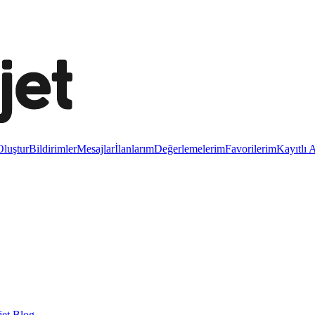
luştur
Bildirimler
Mesajlar
İlanlarım
Değerlemelerim
Favorilerim
Kayıtlı 
et Blog