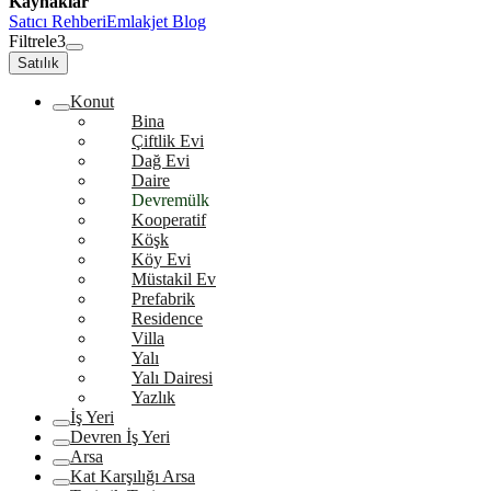
Kaynaklar
Satıcı Rehberi
Emlakjet Blog
Filtrele
3
Satılık
Konut
Bina
Çiftlik Evi
Dağ Evi
Daire
Devremülk
Kooperatif
Köşk
Köy Evi
Müstakil Ev
Prefabrik
Residence
Villa
Yalı
Yalı Dairesi
Yazlık
İş Yeri
Devren İş Yeri
Arsa
Kat Karşılığı Arsa