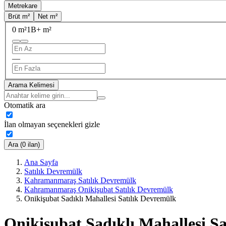
Metrekare
Brüt m²
Net m²
0 m²
1B+ m²
—
Arama Kelimesi
Otomatik ara
İlan olmayan seçenekleri gizle
Ara (0 ilan)
Ana Sayfa
Satılık Devremülk
Kahramanmaraş Satılık Devremülk
Kahramanmaraş Onikişubat Satılık Devremülk
Onikişubat Sadıklı Mahallesi Satılık Devremülk
Onikişubat Sadıklı Mahallesi S