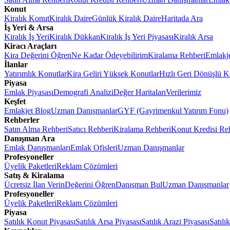
Konut
Kiralık Konut
Kiralık Daire
Günlük Kiralık Daire
Haritada Ara
İş Yeri & Arsa
Kiralık İş Yeri
Kiralık Dükkan
Kiralık İş Yeri Piyasası
Kiralık Arsa
Kiracı Araçları
Kira Değerini Öğren
Ne Kadar Ödeyebilirim
Kiralama Rehberi
Emlakj
İlanlar
Yatırımlık Konutlar
Kira Geliri Yüksek Konutlar
Hızlı Geri Dönüşlü K
Piyasa
Emlak Piyasası
Demografi Analizi
Değer Haritaları
Verilerimiz
Keşfet
Emlakjet Blog
Uzman Danışmanlar
GYF (Gayrimenkul Yatırım Fonu)
Rehberler
Satın Alma Rehberi
Satıcı Rehberi
Kiralama Rehberi
Konut Kredisi Re
Danışman Ara
Emlak Danışmanları
Emlak Ofisleri
Uzman Danışmanlar
Profesyoneller
Üyelik Paketleri
Reklam Çözümleri
Satış & Kiralama
Ücretsiz İlan Verin
Değerini Öğren
Danışman Bul
Uzman Danışmanlar
Profesyoneller
Üyelik Paketleri
Reklam Çözümleri
Piyasa
Satılık Konut Piyasası
Satılık Arsa Piyasası
Satılık Arazi Piyasası
Satılı