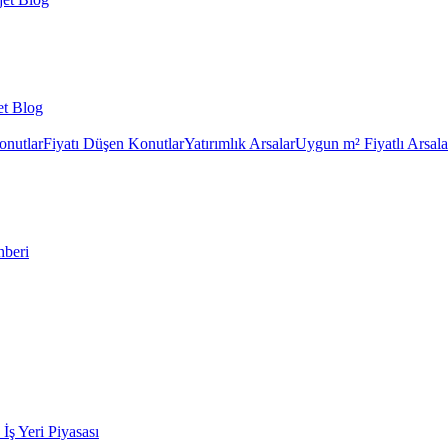
et Blog
onutlar
Fiyatı Düşen Konutlar
Yatırımlık Arsalar
Uygun m² Fiyatlı Arsala
hberi
k İş Yeri Piyasası