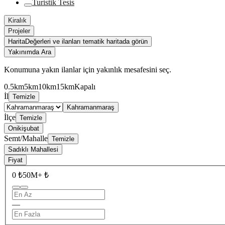
Turistik Tesis
Kiralık
Projeler
Harita
Değerleri ve ilanları tematik haritada görün
Yakınımda Ara
Konumuna yakın ilanlar için yakınlık mesafesini seç.
0.5km
5km
10km
15km
Kapalı
İl
Temizle
Kahramanmaraş
İlçe
Temizle
Onikişubat
Semt/Mahalle
Temizle
Sadıklı Mahallesi
Fiyat
0 ₺
50M+ ₺
—