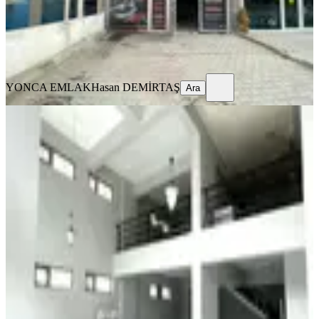
YONCA EMLAK
Hasan DEMİRTAŞ
Ara
YONCA EMLAK
Hasan DEMİRTAŞ
Ara
Mamak Natomed Karşısı
Natoyolu'nda Hazır Kiracılı Satılık
Dükkan
Mamak, General Zeki Doğan Mahallesi
1 Oda
·
121 m²
·
Düz Giriş (Zemin)
·
26.06.2026
5.200.000 ₺
REMAX NATA
RAMAZAN EMEKDAR