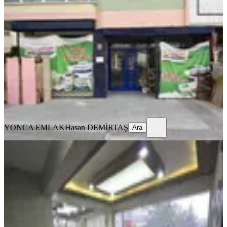
Mah. Satılık 184m2 Dükkan Depo
Mamak, General Zeki Doğan Mahallesi
1 Oda
·
185 m²
·
Düz Giriş (Zemin)
·
20.01.2026
5.000.000 ₺
YONCA EMLAK
Hasan DEMİRTAŞ
Ara
YONCA EMLAK
Hasan DEMİRTAŞ
Ara
Natoyolu Caddesi 50 Metre Full Yapılı
Ofise Uygun Satılık Dükkan
Mamak, General Zeki Doğan Mahallesi
2 Oda
·
210 m²
·
Düz Giriş (Zemin)
·
15.03.2026
13.000.000 ₺