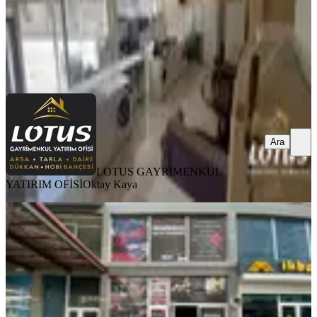
LOTUS GAYRİMENKUL YATIRIM OFİSİ
Oktay Kaya
Ara
Ara
LOTUS GAYRİMENKUL
YATIRIM OFİSİ
Oktay Kaya
Yonca Emlak Durali Alıç Mah. Satılık
50m2 Dükkan
Mamak, Durali Alıç Mahallesi
1 Oda
·
51 m²
·
07.12.2025
5.000.000 ₺