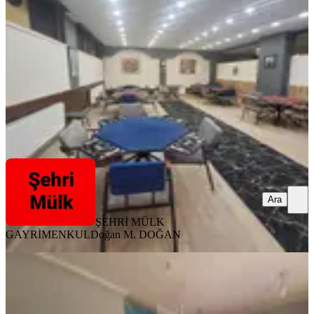
Mamak, Türközü Mahallesi
5+ Oda
·
515 m²
·
Bahçe katı
·
24.04.2026
16.400.000 ₺
16.800.000 ₺
ŞEHRİ MÜLK GAYRİMENKUL
Doğan M. DOĞAN
Ara
Ara
ŞEHRİ MÜLK
GAYRİMENKUL
Doğan M. DOĞAN
Mamak Altıağaç Tokide Kiracılı
Devirli Satılık Dukkan