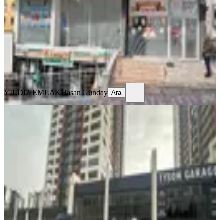
1 Oda
·
300 m²
·
Yüksek giriş
·
14.04.2026
11.000.000 ₺
12.000.000 ₺
YILDIZ EMLAK
Hasan Günday
Ara
YILDIZ EMLAK
Hasan Günday
Ara
Natavega Yanı Skyline Tower'da
Satılık Dükkan
Mamak, Akşemsettin Mahallesi
1 Oda
·
165 m²
·
Düz Giriş (Zemin)
·
16.04.2026
37.000.000 ₺