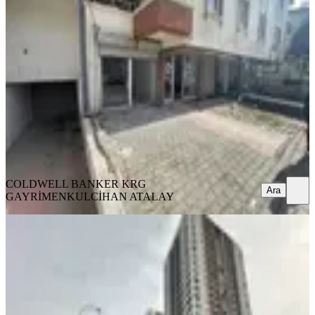
Cephe,kaçmaz!
Mamak, Türközü Mahallesi
3 Oda
·
220 m²
·
Düz Giriş (Zemin)
·
02.04.2026
7.600.000 ₺
COLDWELL BANKER KRG GAYRİMENKUL
CİHAN
ATALAY
Ara
COLDWELL BANKER KRG
Ara
GAYRİMENKUL
CİHAN ATALAY
Skyline Tower'da Yüksek Getirili
Dükkan (natavega Yanı)
Mamak, Akşemsettin Mahallesi
1 Oda
·
165 m²
·
Düz Giriş (Zemin)
·
18.02.2026