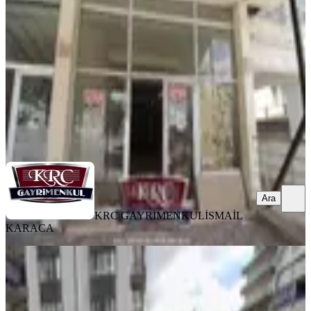
Mamak, Çağlayan Mahallesi
1 Oda
·
171 m²
·
Düz Giriş (Zemin)
·
16.05.2026
4.800.000 ₺
KRC GAYRİMENKUL
İSMAİL KARACA
Ara
Ara
KRC GAYRİMENKUL
İSMAİL
KARACA
KREDİYE
UYGUN
Krc'den Çağlayan Mah. Tıp Fakültesi
%
6
Cad. Üzerinde Satılık Dükkan
Mamak, Çağlayan Mahallesi