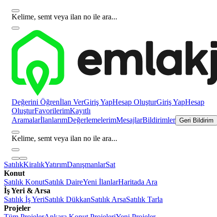
Kelime, semt veya ilan no ile ara...
Değerini Öğren
İlan Ver
Giriş Yap
Hesap Oluştur
Giriş Yap
Hesap
Oluştur
Favorilerim
Kayıtlı
Aramalar
İlanlarım
Değerlemelerim
Mesajlar
Bildirimler
Geri Bildirim
Kelime, semt veya ilan no ile ara...
Satılık
Kiralık
Yatırım
Danışmanlar
Sat
Konut
Satılık Konut
Satılık Daire
Yeni İlanlar
Haritada Ara
İş Yeri & Arsa
Satılık İş Yeri
Satılık Dükkan
Satılık Arsa
Satılık Tarla
Projeler
Tüm Projeler
Ankara Konut Projeleri
Yeni Projeler