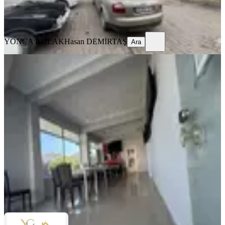
YONCA EMLAK
Hasan DEMİRTAŞ
Ara
YONCA EMLAK
Hasan DEMİRTAŞ
Ara
Münzeviler Cadde Üzerinde İki Ayrı
Tapulu Ticari Gayrimenkul
Mamak, Abidinpaşa Mahallesi
1 Oda
·
251 m²
·
Düz Giriş (Zemin)
·
17.07.2026
17.000.000 ₺
YILMAZ GAYRİMENKUL
YILMAZ GAYRİMENKUL
Ara