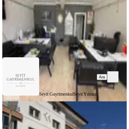
2 Oda
·
55 m²
·
Düz Giriş (Zemin)
·
27.04.2026
7.500.000 ₺
Seyit Gayrimenkul
Seyit Yılmaz
Ara
Ara
Seyit Gayrimenkul
Seyit Yılmaz
%
3
Kaya Grup'tan Cadde Güzargahı Her
Türlü Takasa Açık Dükkan
Mamak, Durali Alıç Mahallesi