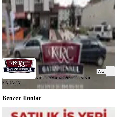
1 Oda
·
46 m²
·
Düz Giriş (Zemin)
·
07.05.2026
4.250.000 ₺
4.500.000 ₺
KRC GAYRİMENKUL
İSMAİL KARACA
Ara
Ara
KRC GAYRİMENKUL
İSMAİL
KARACA
Benzer İlanlar
%
6
Hafızoğlu Emlak Tan Satılık İşyeri