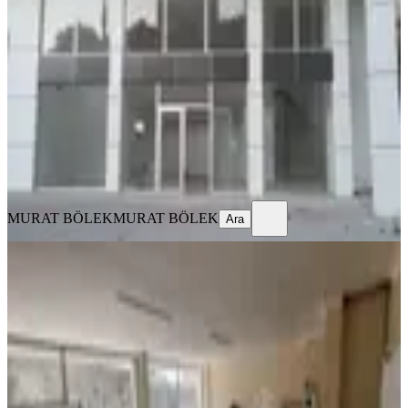
Çıkarılabilir) Dükkan
Mamak, Durali Alıç Mahallesi
3 Oda
·
232 m²
·
09.06.2026
4.600.000 ₺
MURAT BÖLEK
MURAT BÖLEK
Ara
MURAT BÖLEK
MURAT BÖLEK
Ara
Lotus Tan Cadde Üzeri Fırsat
Dükkan
Mamak, Yeşilbayır Mahallesi
2 Oda
·
68 m²
·
Düz Giriş (Zemin)
·
20.02.2026
4.495.000 ₺