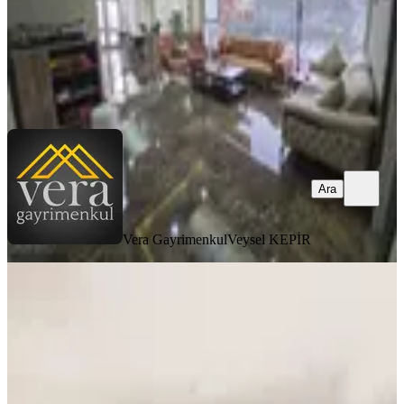
Vera Gayrimenkul
Veysel KEPİR
Ara
Ara
Vera Gayrimenkul
Veysel KEPİR
▄seyit Gayrimenkul▄doğukent
Cd.üzeri Her İşe Uygun Düz Ayak
120m
Mamak, Akşemsettin Mahallesi
2 Oda
·
120 m²
·
Düz Giriş (Zemin)
·
25.04.2026