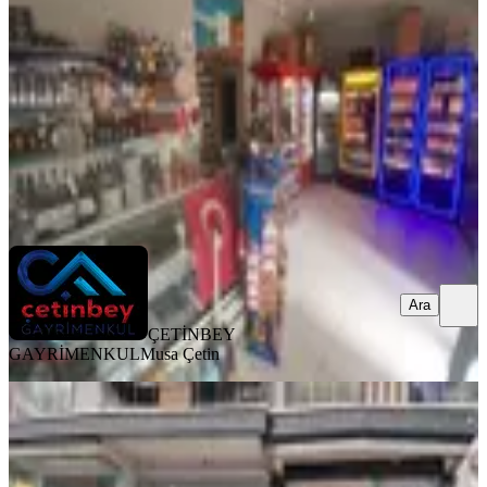
Mamak, Altıağaç Mahallesi
50 m²
·
07.05.2026
3.300.000 ₺
ÇETİNBEY GAYRİMENKUL
Musa Çetin
Ara
Ara
ÇETİNBEY
GAYRİMENKUL
Musa Çetin
%
8
Ankara Mamak Bahçelerüstü'nde
Satılık Dükkan-mağaza
Mamak, Bahçelerüstü Mahallesi