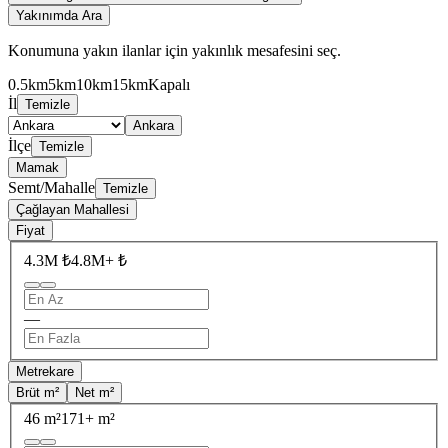
Yakınımda Ara
Konumuna yakın ilanlar için yakınlık mesafesini seç.
0.5km
5km
10km
15km
Kapalı
İl
Temizle
Ankara
İlçe
Temizle
Mamak
Semt/Mahalle
Temizle
Çağlayan Mahallesi
Fiyat
4.3M ₺
4.8M+ ₺
—
Metrekare
Brüt m²
Net m²
46 m²
171+ m²