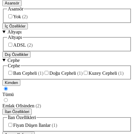
Asansör
Asansör
Yok
(
2
)
İç Özellikler
Altyapı
Altyapı
ADSL
(
2
)
Dış Özellikler
Cephe
Cephe
Batı Cepheli
(
1
)
Doğu Cepheli
(
1
)
Kuzey Cepheli
(
1
)
Kimden
Tümü
Emlak Ofisinden
(
2
)
İlan Özellikleri
İlan Özellikleri
Fiyatı Düşen İlanlar
(
1
)