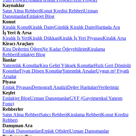
Kaynaklar
Satın Alma Rehberi
Konut Kredisi Rehberi
Uzman
Danışmanlar
Emlakjet Blog
Konut
Kiralık Konut
Kiralık Daire
Günlük Kiralık Daire
Haritada Ara
İş Yeri & Arsa
Kiralık İş Yeri
Kiralık Dükkan
Kiralık İş Yeri Piyasası
Kiralık Arsa
Kiracı Araçları
Kira Değerini Öğren
Ne Kadar Ödeyebilirim
Kiralama
Rehberi
Emlakjet Blog
İlanlar
Yatırımlık Konutlar
Kira Geliri Yüksek Konutlar
Hızlı Geri Dönüşlü
Konutlar
Fiyatı Düşen Konutlar
Yatırımlık Arsalar
Uygun m² Fiyatlı
Arsalar
Piyasa
Emlak Piyasası
Demografi Analizi
Değer Haritaları
Verilerimiz
Keşfet
Emlakjet Blog
Uzman Danışmanlar
GYF (Gayrimenkul Yatırım
Fonu)
Rehberler
Satın Alma Rehberi
Satıcı Rehberi
Kiralama Rehberi
Konut Kredisi
Rehberi
Danışman Ara
Emlak Danışmanları
Emlak Ofisleri
Uzman Danışmanlar