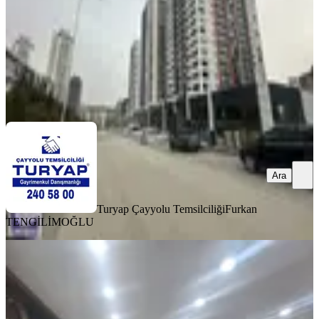
24.000.000 ₺
Turyap Çayyolu Temsilciliği
Furkan TENGİLİMOĞLU
Ara
Ara
Turyap Çayyolu Temsilciliği
Furkan
TENGİLİMOĞLU
%
2
Her İşe Uygun Genel İşler İçin
Dükkan Otomobil Bakım İstasyonu
Düğün Kokteyl Nikah Balo Salonu