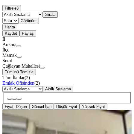
Filtrele
3
Sırala
Görünüm
Harita
Kaydet
Paylaş
İl
Ankara
İlçe
Mamak
Semt
Çağlayan Mahallesi
Tümünü Temizle
Tüm İlanlar
(
2
)
Emlak Ofisinden
(
2
)
Akıllı Sıralama
Fiyatı Düşen
Güncel İlan
Düşük Fiyat
Yüksek Fiyat
KREDİYE
UYGUN
Krc'den Tıp Fakültesi Caddesi
Üzerinde 170m2 Satılık Dükkan!