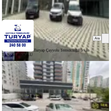
Turyap Çayyolu Temsilciliği
Furkan TENGİLİMOĞLU
Ara
Ara
Turyap Çayyolu Temsilciliği
Furkan
TENGİLİMOĞLU
Yonca Emlak Durali Alıç Mah. Satılık
190m2 Dükkan
Mamak, Durali Alıç Mahallesi
1 Oda
·
191 m²
·
Düz Giriş (Zemin)
·
06.05.2026
4.250.000 ₺