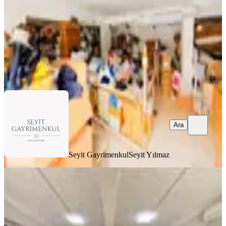
5.499.000 ₺
Seyit Gayrimenkul
Seyit Yılmaz
Ara
Ara
Seyit Gayrimenkul
Seyit Yılmaz
▄seyit Gayrimenkul▄doğukent Cadde
Üzeri 55m2 Satılık Dükkan
Mamak, Akşemsettin Mahallesi