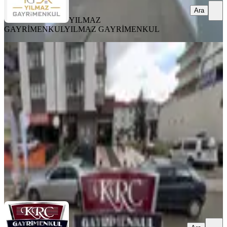
Ara
YILMAZ
GAYRİMENKUL
YILMAZ GAYRİMENKUL
%
6
Krc'den Çağlayan Mah. Tıp Fakültesi
Cad. Üzerinde Satılık Dükkan
Mamak, Çağlayan Mahallesi
1 Oda
·
46 m²
·
Düz Giriş (Zemin)
·
07.05.2026
4.250.000 ₺
4.500.000 ₺
KRC GAYRİMENKUL
İSMAİL KARACA
Ara