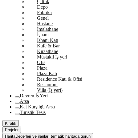
Çiftlik
Depo
Fabrika
Genel
Hastane
İmalathane
İşhanı
İşhanı Katı
Kafe & Bar
Kıraathane
Müstakil İş yeri
Ofis
Plaza
Plaza Katı
Residence Katı & Ofisi
Restaurant
Villa (İş yeri)
Devren İş Yeri
Arsa
Kat Karşılığı Arsa
Turistik Tesis
Kiralık
Projeler
Harita
Değerleri ve ilanları tematik haritada görün