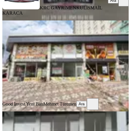
Ara
KRC GAYRİMENKUL
İSMAİL
KARACA
Geniş Cepheli Yüksek Tavanlı Ticari
Dükkan Satılık
Mamak, Durali Alıç Mahallesi
1 Oda
·
61 m²
·
Düz Giriş (Zemin)
·
28.07.2026
4.350.000 ₺
Good İnvest Yeni Batı
Mehmet Türemen
Ara
Good İnvest Yeni Batı
Mehmet Türemen
Ara
Sahibinden Sahibinden Caddede
Geniş Cepheli (270m2 Ye