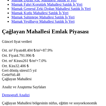
Mamak Durali Alıç Mahallesi Satılık İş Yeri
Mamak Fahri Korutürk Mahallesi Satılık İş Yeri
Mamak General Zeki Doğan Mahallesi Satılık İş Yeri
Mamak Kutlu Mahallesi Satılık İş Yeri
Mamak Şahintepe Mahallesi Satılık İş Yeri
Mamak Yeşilbayır Mahallesi Satılık İş Yeri
Çağlayan Mahallesi Emlak Piyasası
Güncel fiyat verileri
Ort. m² Fiyatı
48.404 ₺/m²
+
87.9
%
Ort. Fiyat
4.791.996 ₺
Ort. m² Kirası
261 ₺/m²
+
7.0
%
Ort. Kira
32.406 ₺
Geri dönüş süresi
15 yıl
Getiri
%6.48
Çağlayan Mahallesi
Analiz ve Araştırma Sayfaları
Demografi Analizi
Çağlayan Mahallesi bölgesinin nüfus, eğitim ve sosyoekonomik