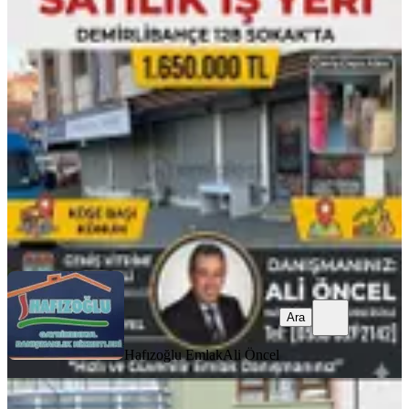
128. Sokak’ta Yatırımlık, Geniş
Cepheli Köşe Dükkan!
Mamak, Demirlibahçe Mahallesi
1 Oda
·
30 m²
·
Düz Giriş (Zemin)
·
12.03.2026
1.650.000 ₺
1.750.000 ₺
Hafızoğlu Emlak
Ali Öncel
Ara
Ara
Hafızoğlu Emlak
Ali Öncel
Yonca Emlak General Zeki Doğan