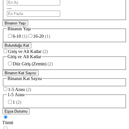
—
Binanın Yaşı
Binanın Yaşı
6-10
(
1
)
16-20
(
1
)
Bulunduğu Kat
Giriş ve Alt Katlar
(
2
)
Giriş ve Alt Katlar
Düz Giriş (Zemin)
(
2
)
Binanın Kat Sayısı
Binanın Kat Sayısı
1-5 Arası
(
2
)
1-5 Arası
1
(
2
)
Eşya Durumu
Tümü