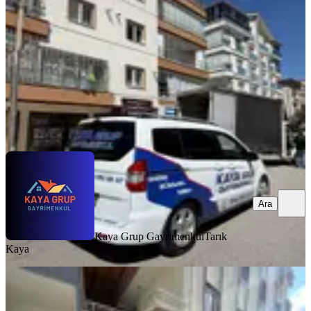
1 Oda
·
131 m²
·
Düz Giriş (Zemin)
·
22.06.2026
4.799.000 ₺
4.950.000 ₺
Kaya Grup Gayrimenkul
Tarık Kaya
Ara
Ara
Kaya Grup Gayrimenkul
Tarık
Kaya
Ana Caddede 220 M² Masrafsız
Dükkan-yeni Projelere