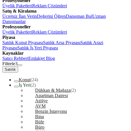
Profesyoneller
Üyelik Paketleri
Reklam Çözümleri
Satış & Kiralama
Ücretsiz İlan Verin
Değerini Öğren
Danışman Bul
Uzman
Danışmanlar
Profesyoneller
Üyelik Paketleri
Reklam Çözümleri
Piyasa
Satılık Konut Piyasası
Satılık Arsa Piyasası
Satılık Arazi
Piyasası
Satılık İş Yeri Piyasası
Kaynaklar
Satıcı Rehberi
Emlakjet Blog
Filtrele
3
Satılık
Konut
(24)
İş Yeri
(2)
Dükkan & Mağaza
(2)
Apartman Dairesi
Atölye
AVM
Benzin İstasyonu
Bina
Büfe
Büro