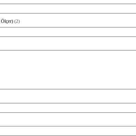
 Ölçer)
(
2
)