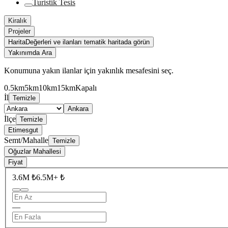
Turistik Tesis
Kiralık
Projeler
Harita
Değerleri ve ilanları tematik haritada görün
Yakınımda Ara
Konumuna yakın ilanlar için yakınlık mesafesini seç.
0.5km
5km
10km
15km
Kapalı
İl
Temizle
Ankara
İlçe
Temizle
Etimesgut
Semt/Mahalle
Temizle
Oğuzlar Mahallesi
Fiyat
3.6M ₺
6.5M+ ₺
—