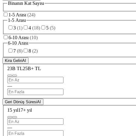
Binanın Kat Sayısı
1-5 Arası
(
24
)
1-5 Arası
3
(
1
)
4
(
18
)
5
(
5
)
6-10 Arası
(
10
)
6-10 Arası
7
(
8
)
8
(
2
)
Kira Geliri
AI
23B TL
25B+ TL
—
Geri Dönüş Süresi
AI
15 yıl
17+ yıl
—