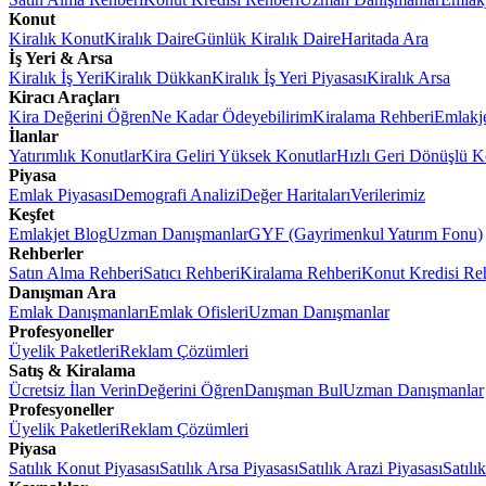
Konut
Kiralık Konut
Kiralık Daire
Günlük Kiralık Daire
Haritada Ara
İş Yeri & Arsa
Kiralık İş Yeri
Kiralık Dükkan
Kiralık İş Yeri Piyasası
Kiralık Arsa
Kiracı Araçları
Kira Değerini Öğren
Ne Kadar Ödeyebilirim
Kiralama Rehberi
Emlakj
İlanlar
Yatırımlık Konutlar
Kira Geliri Yüksek Konutlar
Hızlı Geri Dönüşlü K
Piyasa
Emlak Piyasası
Demografi Analizi
Değer Haritaları
Verilerimiz
Keşfet
Emlakjet Blog
Uzman Danışmanlar
GYF (Gayrimenkul Yatırım Fonu)
Rehberler
Satın Alma Rehberi
Satıcı Rehberi
Kiralama Rehberi
Konut Kredisi Re
Danışman Ara
Emlak Danışmanları
Emlak Ofisleri
Uzman Danışmanlar
Profesyoneller
Üyelik Paketleri
Reklam Çözümleri
Satış & Kiralama
Ücretsiz İlan Verin
Değerini Öğren
Danışman Bul
Uzman Danışmanlar
Profesyoneller
Üyelik Paketleri
Reklam Çözümleri
Piyasa
Satılık Konut Piyasası
Satılık Arsa Piyasası
Satılık Arazi Piyasası
Satılı