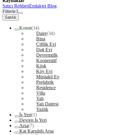
Kaynaklar
Satıcı Rehberi
Emlakjet Blog
Filtrele
3
Satılık
Konut
(34)
Daire
(34)
Bina
Çiftlik Evi
Dağ Evi
Devremülk
Kooperatif
Köşk
Köy Evi
Müstakil Ev
Prefabrik
Residence
Villa
Yalı
Yalı Dairesi
Yazlık
İş Yeri
(1)
Devren İş Yeri
Arsa
(7)
Kat Karşılığı Arsa