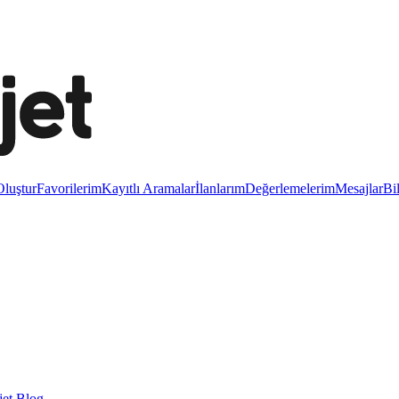
luştur
Favorilerim
Kayıtlı Aramalar
İlanlarım
Değerlemelerim
Mesajlar
Bi
et Blog