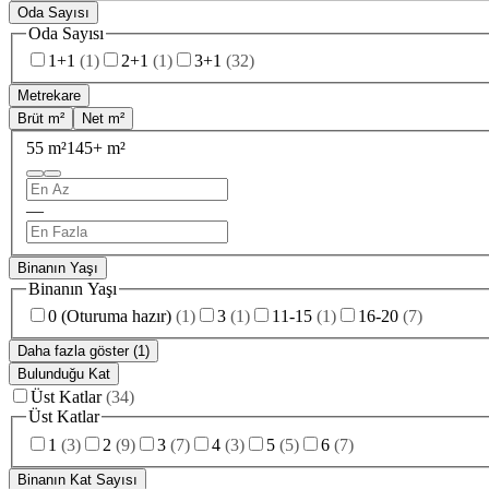
Oda Sayısı
Oda Sayısı
1+1
(
1
)
2+1
(
1
)
3+1
(
32
)
Metrekare
Brüt m²
Net m²
55 m²
145+ m²
—
Binanın Yaşı
Binanın Yaşı
0 (Oturuma hazır)
(
1
)
3
(
1
)
11-15
(
1
)
16-20
(
7
)
Daha fazla göster (1)
Bulunduğu Kat
Üst Katlar
(
34
)
Üst Katlar
1
(
3
)
2
(
9
)
3
(
7
)
4
(
3
)
5
(
5
)
6
(
7
)
Binanın Kat Sayısı