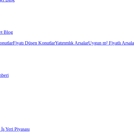
et Blog
onutlar
Fiyatı Düşen Konutlar
Yatırımlık Arsalar
Uygun m² Fiyatlı Arsala
hberi
k İş Yeri Piyasası