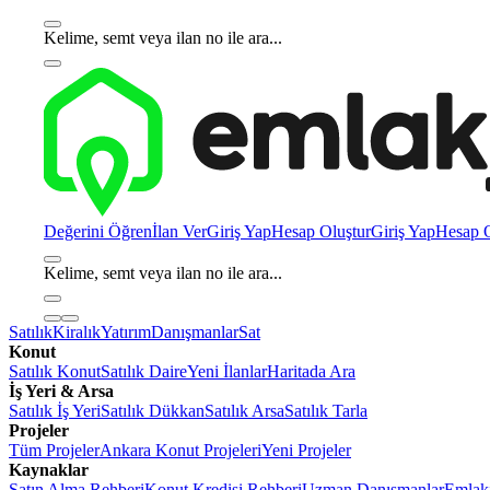
Kelime, semt veya ilan no ile ara...
Değerini Öğren
İlan Ver
Giriş Yap
Hesap Oluştur
Giriş Yap
Hesap O
Kelime, semt veya ilan no ile ara...
Satılık
Kiralık
Yatırım
Danışmanlar
Sat
Konut
Satılık Konut
Satılık Daire
Yeni İlanlar
Haritada Ara
İş Yeri & Arsa
Satılık İş Yeri
Satılık Dükkan
Satılık Arsa
Satılık Tarla
Projeler
Tüm Projeler
Ankara Konut Projeleri
Yeni Projeler
Kaynaklar
Satın Alma Rehberi
Konut Kredisi Rehberi
Uzman Danışmanlar
Emlakj