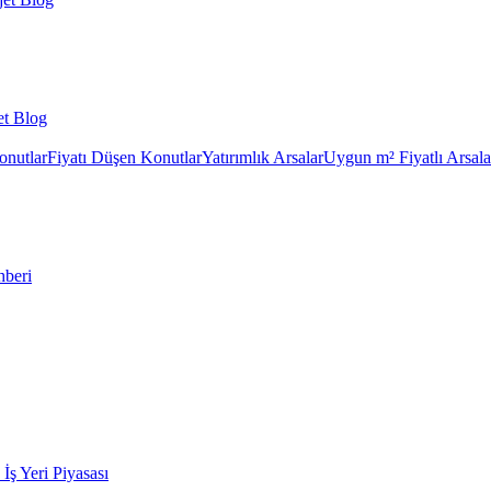
et Blog
onutlar
Fiyatı Düşen Konutlar
Yatırımlık Arsalar
Uygun m² Fiyatlı Arsala
hberi
k İş Yeri Piyasası