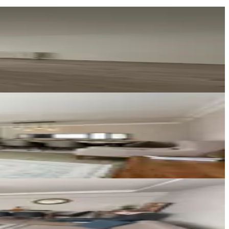
YONCA EMLAK
Hasan DEMİRTAŞ
Ara
Albayrak Gayrimenkul
ONUR ALBAYRAK
Ara
CEMAX Emlak
CEMAX EMLAK
Ara