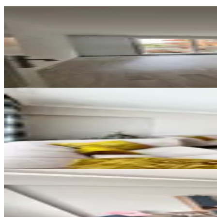
YENİ
Yonca Emlak Durali Alıç Mah. Sa
Mamak, Durali Alıç Mahallesi
2+1
·
150 m²
·
3. Kat
·
05.08.2026
3.250.000 ₺
YENİ
▅albayrak▅cengizhan Mh. Tek Blo
Mamak, Cengizhan Mahallesi
3+1
·
145 m²
·
4. Kat
·
05.08.2026
5.899.000 ₺
YENİ
Hürel Mahallesinde Asansörlü Çif
Mamak, Hürel Mahallesi