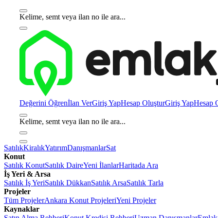
Kelime, semt veya ilan no ile ara...
Değerini Öğren
İlan Ver
Giriş Yap
Hesap Oluştur
Giriş Yap
Hesap O
Kelime, semt veya ilan no ile ara...
Satılık
Kiralık
Yatırım
Danışmanlar
Sat
Konut
Satılık Konut
Satılık Daire
Yeni İlanlar
Haritada Ara
İş Yeri & Arsa
Satılık İş Yeri
Satılık Dükkan
Satılık Arsa
Satılık Tarla
Projeler
Tüm Projeler
Ankara Konut Projeleri
Yeni Projeler
Kaynaklar
Satın Alma Rehberi
Konut Kredisi Rehberi
Uzman Danışmanlar
Emlakj