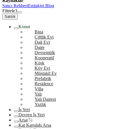
Kaynaklar
Satıcı Rehberi
Emlakjet Blog
Filtrele
3
Satılık
Konut
Bina
Çiftlik Evi
Dağ Evi
Daire
Devremülk
Kooperatif
Köşk
Köy Evi
Müstakil Ev
Prefabrik
Residence
Villa
Yalı
Yalı Dairesi
Yazlık
İş Yeri
Devren İş Yeri
Arsa
(5)
Kat Karşılığı Arsa