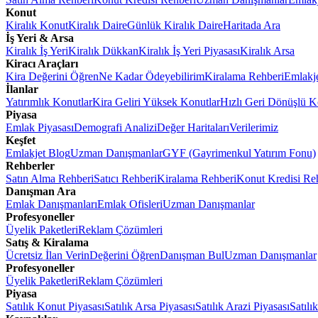
Konut
Kiralık Konut
Kiralık Daire
Günlük Kiralık Daire
Haritada Ara
İş Yeri & Arsa
Kiralık İş Yeri
Kiralık Dükkan
Kiralık İş Yeri Piyasası
Kiralık Arsa
Kiracı Araçları
Kira Değerini Öğren
Ne Kadar Ödeyebilirim
Kiralama Rehberi
Emlakj
İlanlar
Yatırımlık Konutlar
Kira Geliri Yüksek Konutlar
Hızlı Geri Dönüşlü K
Piyasa
Emlak Piyasası
Demografi Analizi
Değer Haritaları
Verilerimiz
Keşfet
Emlakjet Blog
Uzman Danışmanlar
GYF (Gayrimenkul Yatırım Fonu)
Rehberler
Satın Alma Rehberi
Satıcı Rehberi
Kiralama Rehberi
Konut Kredisi Re
Danışman Ara
Emlak Danışmanları
Emlak Ofisleri
Uzman Danışmanlar
Profesyoneller
Üyelik Paketleri
Reklam Çözümleri
Satış & Kiralama
Ücretsiz İlan Verin
Değerini Öğren
Danışman Bul
Uzman Danışmanlar
Profesyoneller
Üyelik Paketleri
Reklam Çözümleri
Piyasa
Satılık Konut Piyasası
Satılık Arsa Piyasası
Satılık Arazi Piyasası
Satılı