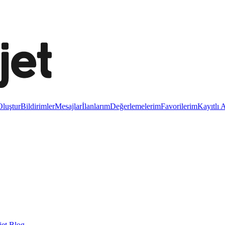
luştur
Bildirimler
Mesajlar
İlanlarım
Değerlemelerim
Favorilerim
Kayıtlı 
et Blog