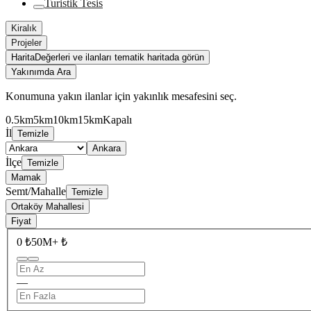
Turistik Tesis
Kiralık
Projeler
Harita
Değerleri ve ilanları tematik haritada görün
Yakınımda Ara
Konumuna yakın ilanlar için yakınlık mesafesini seç.
0.5km
5km
10km
15km
Kapalı
İl
Temizle
Ankara
İlçe
Temizle
Mamak
Semt/Mahalle
Temizle
Ortaköy Mahallesi
Fiyat
0 ₺
50M+ ₺
—