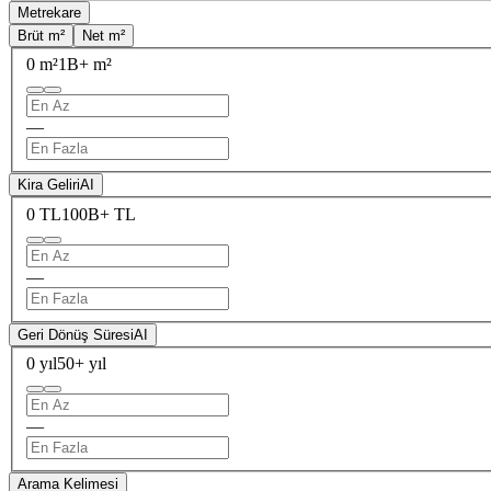
Metrekare
Brüt m²
Net m²
0 m²
1B+ m²
—
Kira Geliri
AI
0 TL
100B+ TL
—
Geri Dönüş Süresi
AI
0 yıl
50+ yıl
—
Arama Kelimesi