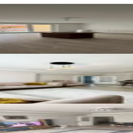
tılık 2+1 Dubleks Daire
klu Site İçerisinde 3+1 Fırsat
t Balkonlu 3+1 Satılık Daire