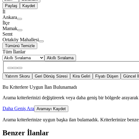
Paylaş
Kaydet
İl
Ankara
İlçe
Mamak
Semt
Ortaköy Mahallesi
Tümünü Temizle
Tüm İlanlar
Akıllı Sıralama
Yatırım Skoru
Geri Dönüş Süresi
Kira Geliri
Fiyatı Düşen
Güncel İ
Bu Kriterlere Uygun İlan Bulunamadı
Arama kriterlerinizi değiştirerek veya daha geniş bir bölgede arayarak 
Daha Geniş Ara
Aramayı Kaydet
Arama kriterlerinize uygun başka ilan bulamadık.
Kriterlerinize benzer
Benzer İlanlar