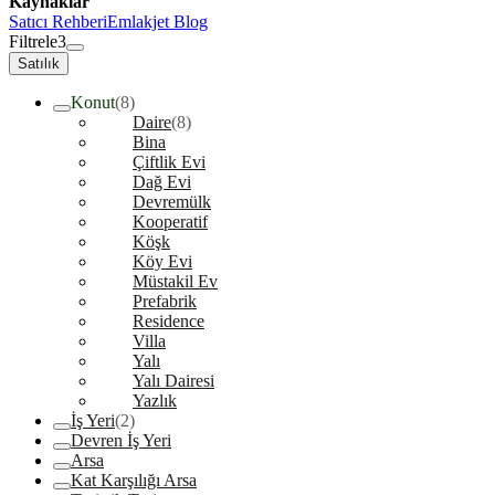
Kaynaklar
Satıcı Rehberi
Emlakjet Blog
Filtrele
3
Satılık
Konut
(8)
Daire
(8)
Bina
Çiftlik Evi
Dağ Evi
Devremülk
Kooperatif
Köşk
Köy Evi
Müstakil Ev
Prefabrik
Residence
Villa
Yalı
Yalı Dairesi
Yazlık
İş Yeri
(2)
Devren İş Yeri
Arsa
Kat Karşılığı Arsa