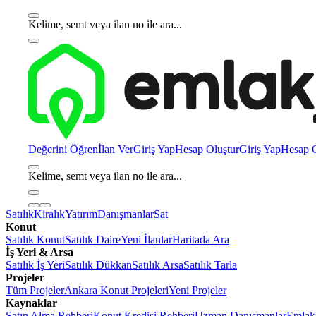
Kelime, semt veya ilan no ile ara...
Değerini Öğren
İlan Ver
Giriş Yap
Hesap Oluştur
Giriş Yap
Hesap O
Kelime, semt veya ilan no ile ara...
Satılık
Kiralık
Yatırım
Danışmanlar
Sat
Konut
Satılık Konut
Satılık Daire
Yeni İlanlar
Haritada Ara
İş Yeri & Arsa
Satılık İş Yeri
Satılık Dükkan
Satılık Arsa
Satılık Tarla
Projeler
Tüm Projeler
Ankara Konut Projeleri
Yeni Projeler
Kaynaklar
Satın Alma Rehberi
Konut Kredisi Rehberi
Uzman Danışmanlar
Emlakj