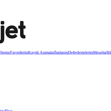
luştur
Favorilerim
Kayıtlı Aramalar
İlanlarım
Değerlemelerim
Mesajlar
Bi
et Blog