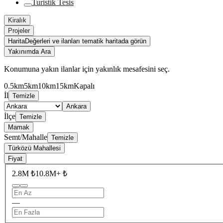
Turistik Tesis
Kiralık
Projeler
Harita
Değerleri ve ilanları tematik haritada görün
Yakınımda Ara
Konumuna yakın ilanlar için yakınlık mesafesini seç.
0.5km
5km
10km
15km
Kapalı
İl
Temizle
Ankara
İlçe
Temizle
Mamak
Semt/Mahalle
Temizle
Türközü Mahallesi
Fiyat
2.8M ₺
10.8M+ ₺
—