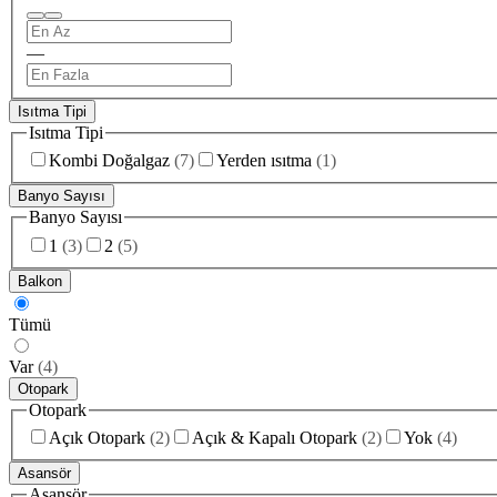
—
Isıtma Tipi
Isıtma Tipi
Kombi Doğalgaz
(
7
)
Yerden ısıtma
(
1
)
Banyo Sayısı
Banyo Sayısı
1
(
3
)
2
(
5
)
Balkon
Tümü
Var
(
4
)
Otopark
Otopark
Açık Otopark
(
2
)
Açık & Kapalı Otopark
(
2
)
Yok
(
4
)
Asansör
Asansör