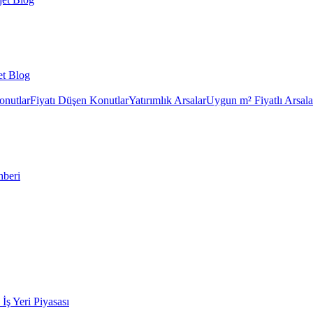
et Blog
onutlar
Fiyatı Düşen Konutlar
Yatırımlık Arsalar
Uygun m² Fiyatlı Arsala
hberi
k İş Yeri Piyasası