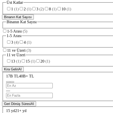
Üst Katlar
1
(
1
)
2
(
1
)
3
(
2
)
8
(
1
)
10
(
1
)
Binanın Kat Sayısı
Binanın Kat Sayısı
1-5 Arası
(
5
)
1-5 Arası
3
(
4
)
4
(
1
)
11 ve Üzeri
(
3
)
11 ve Üzeri
13
(
1
)
15
(
1
)
20
(
1
)
Kira Geliri
AI
17B TL
40B+ TL
—
Geri Dönüş Süresi
AI
15 yıl
21+ yıl