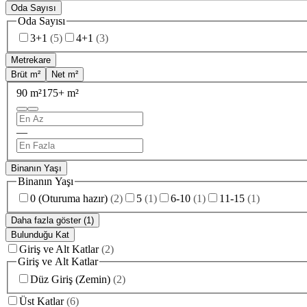
Oda Sayısı
Oda Sayısı
3+1
(
5
)
4+1
(
3
)
Metrekare
Brüt m²
Net m²
90 m²
175+ m²
—
Binanın Yaşı
Binanın Yaşı
0 (Oturuma hazır)
(
2
)
5
(
1
)
6-10
(
1
)
11-15
(
1
)
Daha fazla göster (1)
Bulunduğu Kat
Giriş ve Alt Katlar
(
2
)
Giriş ve Alt Katlar
Düz Giriş (Zemin)
(
2
)
Üst Katlar
(
6
)