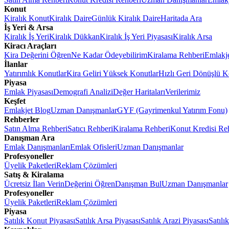
Konut
Kiralık Konut
Kiralık Daire
Günlük Kiralık Daire
Haritada Ara
İş Yeri & Arsa
Kiralık İş Yeri
Kiralık Dükkan
Kiralık İş Yeri Piyasası
Kiralık Arsa
Kiracı Araçları
Kira Değerini Öğren
Ne Kadar Ödeyebilirim
Kiralama Rehberi
Emlakj
İlanlar
Yatırımlık Konutlar
Kira Geliri Yüksek Konutlar
Hızlı Geri Dönüşlü K
Piyasa
Emlak Piyasası
Demografi Analizi
Değer Haritaları
Verilerimiz
Keşfet
Emlakjet Blog
Uzman Danışmanlar
GYF (Gayrimenkul Yatırım Fonu)
Rehberler
Satın Alma Rehberi
Satıcı Rehberi
Kiralama Rehberi
Konut Kredisi Re
Danışman Ara
Emlak Danışmanları
Emlak Ofisleri
Uzman Danışmanlar
Profesyoneller
Üyelik Paketleri
Reklam Çözümleri
Satış & Kiralama
Ücretsiz İlan Verin
Değerini Öğren
Danışman Bul
Uzman Danışmanlar
Profesyoneller
Üyelik Paketleri
Reklam Çözümleri
Piyasa
Satılık Konut Piyasası
Satılık Arsa Piyasası
Satılık Arazi Piyasası
Satılı