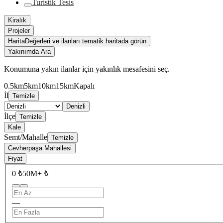
Turistik Tesis
Kiralık
Projeler
Harita
Değerleri ve ilanları tematik haritada görün
Yakınımda Ara
Konumuna yakın ilanlar için yakınlık mesafesini seç.
0.5km
5km
10km
15km
Kapalı
İl
Temizle
Denizli
İlçe
Temizle
Kale
Semt/Mahalle
Temizle
Cevherpaşa Mahallesi
Fiyat
0 ₺
50M+ ₺
—