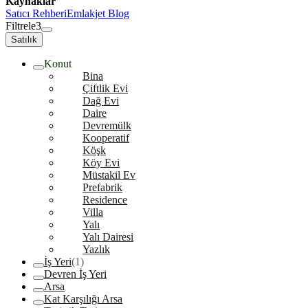
Kaynaklar
Satıcı Rehberi
Emlakjet Blog
Filtrele
3
Satılık
Konut
Bina
Çiftlik Evi
Dağ Evi
Daire
Devremülk
Kooperatif
Köşk
Köy Evi
Müstakil Ev
Prefabrik
Residence
Villa
Yalı
Yalı Dairesi
Yazlık
İş Yeri
(1)
Devren İş Yeri
Arsa
Kat Karşılığı Arsa