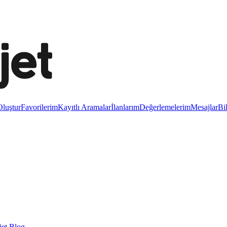
luştur
Favorilerim
Kayıtlı Aramalar
İlanlarım
Değerlemelerim
Mesajlar
Bi
et Blog