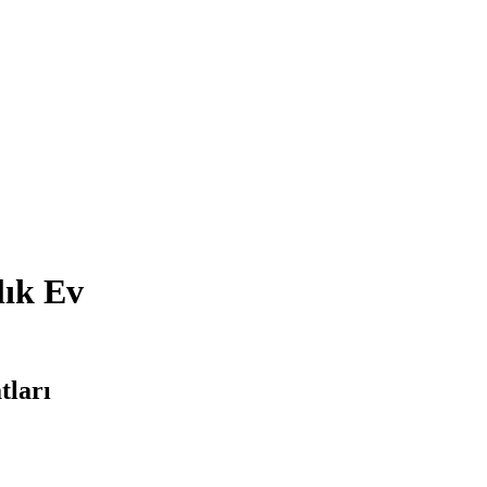
lık Ev
tları