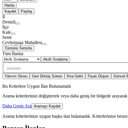
Harita
Kaydet
Paylaş
İl
Denizli
İlçe
Kale
Semt
Cevherpaşa Mahallesi
Tümünü Temizle
Tüm İlanlar
Akıllı Sıralama
Yatırım Skoru
Geri Dönüş Süresi
Kira Geliri
Fiyatı Düşen
Güncel İ
Bu Kriterlere Uygun İlan Bulunamadı
Arama kriterlerinizi değiştirerek veya daha geniş bir bölgede arayarak 
Daha Geniş Ara
Aramayı Kaydet
Arama kriterlerinize uygun başka ilan bulamadık.
Kriterlerinize benzer