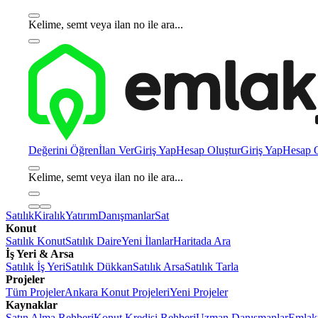
Kelime, semt veya ilan no ile ara...
Değerini Öğren
İlan Ver
Giriş Yap
Hesap Oluştur
Giriş Yap
Hesap O
Kelime, semt veya ilan no ile ara...
Satılık
Kiralık
Yatırım
Danışmanlar
Sat
Konut
Satılık Konut
Satılık Daire
Yeni İlanlar
Haritada Ara
İş Yeri & Arsa
Satılık İş Yeri
Satılık Dükkan
Satılık Arsa
Satılık Tarla
Projeler
Tüm Projeler
Ankara Konut Projeleri
Yeni Projeler
Kaynaklar
Satın Alma Rehberi
Konut Kredisi Rehberi
Uzman Danışmanlar
Emlakj