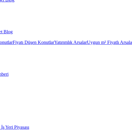
et Blog
onutlar
Fiyatı Düşen Konutlar
Yatırımlık Arsalar
Uygun m² Fiyatlı Arsala
hberi
k İş Yeri Piyasası