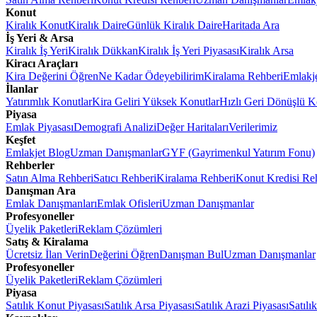
Konut
Kiralık Konut
Kiralık Daire
Günlük Kiralık Daire
Haritada Ara
İş Yeri & Arsa
Kiralık İş Yeri
Kiralık Dükkan
Kiralık İş Yeri Piyasası
Kiralık Arsa
Kiracı Araçları
Kira Değerini Öğren
Ne Kadar Ödeyebilirim
Kiralama Rehberi
Emlakj
İlanlar
Yatırımlık Konutlar
Kira Geliri Yüksek Konutlar
Hızlı Geri Dönüşlü K
Piyasa
Emlak Piyasası
Demografi Analizi
Değer Haritaları
Verilerimiz
Keşfet
Emlakjet Blog
Uzman Danışmanlar
GYF (Gayrimenkul Yatırım Fonu)
Rehberler
Satın Alma Rehberi
Satıcı Rehberi
Kiralama Rehberi
Konut Kredisi Re
Danışman Ara
Emlak Danışmanları
Emlak Ofisleri
Uzman Danışmanlar
Profesyoneller
Üyelik Paketleri
Reklam Çözümleri
Satış & Kiralama
Ücretsiz İlan Verin
Değerini Öğren
Danışman Bul
Uzman Danışmanlar
Profesyoneller
Üyelik Paketleri
Reklam Çözümleri
Piyasa
Satılık Konut Piyasası
Satılık Arsa Piyasası
Satılık Arazi Piyasası
Satılı