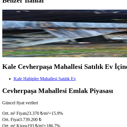
Benzer İlanlar
%
23
Nora'dan Kale'de 2512 M
Kale, Habipler Mahallesi
2+2
·
2514 m²
·
15.12.2025
2.550.000 ₺
3.300.000 ₺
Kale Cevherpaşa Mahallesi Satılık Ev İçinde
Kale Habipler Mahallesi Satılık Ev
Cevherpaşa Mahallesi Emlak Piyasası
Güncel fiyat verileri
Ort. m² Fiyatı
23.370 ₺/m²
+
15.9
%
Ort. Fiyat
3.739.200 ₺
Ort. m² Kirası
193 ₺/m²
+
186.7
%