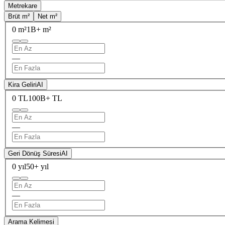
Metrekare
Brüt m²
Net m²
0 m²
1B+ m²
—
Kira Geliri
AI
0 TL
100B+ TL
—
Geri Dönüş Süresi
AI
0 yıl
50+ yıl
—
Arama Kelimesi