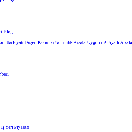
et Blog
onutlar
Fiyatı Düşen Konutlar
Yatırımlık Arsalar
Uygun m² Fiyatlı Arsala
hberi
k İş Yeri Piyasası