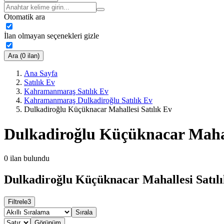
Otomatik ara
İlan olmayan seçenekleri gizle
Ara (0 ilan)
Ana Sayfa
Satılık Ev
Kahramanmaraş Satılık Ev
Kahramanmaraş Dulkadiroğlu Satılık Ev
Dulkadiroğlu Küçüknacar Mahallesi Satılık Ev
Dulkadiroğlu Küçüknacar Mahall
0
ilan bulundu
Dulkadiroğlu Küçüknacar Mahallesi Satılı
Filtrele
3
Sırala
Görünüm