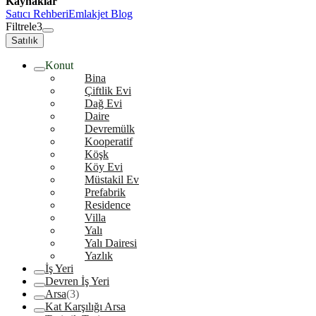
Kaynaklar
Satıcı Rehberi
Emlakjet Blog
Filtrele
3
Satılık
Konut
Bina
Çiftlik Evi
Dağ Evi
Daire
Devremülk
Kooperatif
Köşk
Köy Evi
Müstakil Ev
Prefabrik
Residence
Villa
Yalı
Yalı Dairesi
Yazlık
İş Yeri
Devren İş Yeri
Arsa
(3)
Kat Karşılığı Arsa