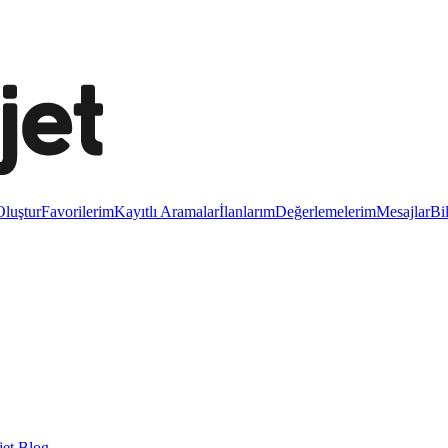
luştur
Favorilerim
Kayıtlı Aramalar
İlanlarım
Değerlemelerim
Mesajlar
Bi
et Blog