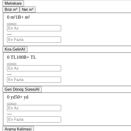
Metrekare
Brüt m²
Net m²
0 m²
1B+ m²
—
Kira Geliri
AI
0 TL
100B+ TL
—
Geri Dönüş Süresi
AI
0 yıl
50+ yıl
—
Arama Kelimesi