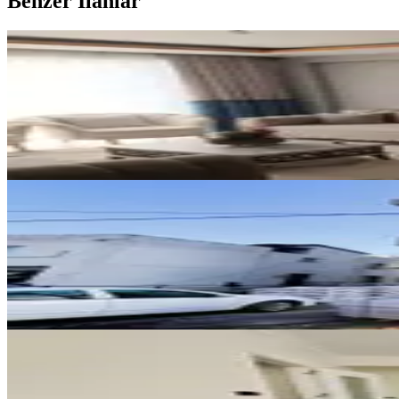
Benzer İlanlar
YENİ
Aslanbeyde Satılık 3+1 Daire
Dulkadiroğlu, Aslan Bey Mahallesi
3+1
·
125 m²
·
Kot 4
·
06.08.2026
2.900.000 ₺
YENİ
Germenıcıa'dan Pıazza'ya Çok Ya
Dulkadiroğlu, Egemenlik Mahallesi
1+1
·
50 m²
·
3. Kat
·
05.08.2026
2.250.000 ₺
YENİ
Yeni Rota' Dan Yahya Kemalde S
Dulkadiroğlu, Yahya Kemal Mahallesi