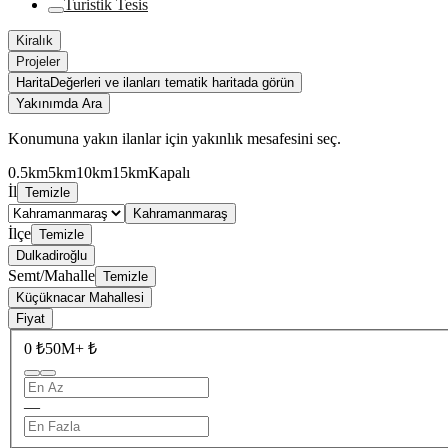
Turistik Tesis
Kiralık
Projeler
Harita
Değerleri ve ilanları tematik haritada görün
Yakınımda Ara
Konumuna yakın ilanlar için yakınlık mesafesini seç.
0.5km
5km
10km
15km
Kapalı
İl
Temizle
Kahramanmaraş
İlçe
Temizle
Dulkadiroğlu
Semt/Mahalle
Temizle
Küçüknacar Mahallesi
Fiyat
0 ₺
50M+ ₺
—