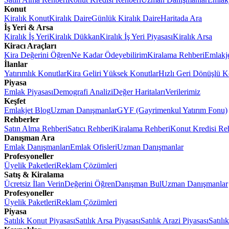
Konut
Kiralık Konut
Kiralık Daire
Günlük Kiralık Daire
Haritada Ara
İş Yeri & Arsa
Kiralık İş Yeri
Kiralık Dükkan
Kiralık İş Yeri Piyasası
Kiralık Arsa
Kiracı Araçları
Kira Değerini Öğren
Ne Kadar Ödeyebilirim
Kiralama Rehberi
Emlakj
İlanlar
Yatırımlık Konutlar
Kira Geliri Yüksek Konutlar
Hızlı Geri Dönüşlü K
Piyasa
Emlak Piyasası
Demografi Analizi
Değer Haritaları
Verilerimiz
Keşfet
Emlakjet Blog
Uzman Danışmanlar
GYF (Gayrimenkul Yatırım Fonu)
Rehberler
Satın Alma Rehberi
Satıcı Rehberi
Kiralama Rehberi
Konut Kredisi Re
Danışman Ara
Emlak Danışmanları
Emlak Ofisleri
Uzman Danışmanlar
Profesyoneller
Üyelik Paketleri
Reklam Çözümleri
Satış & Kiralama
Ücretsiz İlan Verin
Değerini Öğren
Danışman Bul
Uzman Danışmanlar
Profesyoneller
Üyelik Paketleri
Reklam Çözümleri
Piyasa
Satılık Konut Piyasası
Satılık Arsa Piyasası
Satılık Arazi Piyasası
Satılı