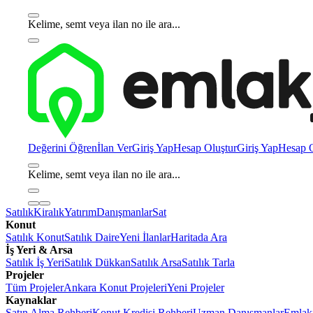
Kelime, semt veya ilan no ile ara...
Değerini Öğren
İlan Ver
Giriş Yap
Hesap Oluştur
Giriş Yap
Hesap O
Kelime, semt veya ilan no ile ara...
Satılık
Kiralık
Yatırım
Danışmanlar
Sat
Konut
Satılık Konut
Satılık Daire
Yeni İlanlar
Haritada Ara
İş Yeri & Arsa
Satılık İş Yeri
Satılık Dükkan
Satılık Arsa
Satılık Tarla
Projeler
Tüm Projeler
Ankara Konut Projeleri
Yeni Projeler
Kaynaklar
Satın Alma Rehberi
Konut Kredisi Rehberi
Uzman Danışmanlar
Emlakj