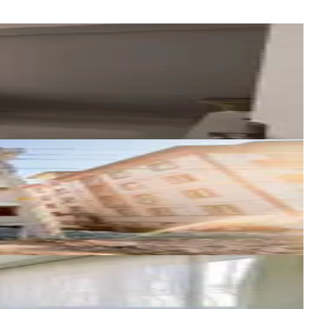
Güney Emlak
Ömer Güney
Ara
Germenicia Gayrimenkul
Celalettin Yarpuz
Ara
YENİ ROTA İNŞAAT EMLAK
Taner B