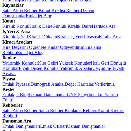
Kaynaklar
Satın Alma Rehberi
Konut Kredisi Rehberi
Uzman
Danışmanlar
Emlakjet Blog
Konut
Kiralık Konut
Kiralık Daire
Günlük Kiralık Daire
Haritada Ara
İş Yeri & Arsa
Kiralık İş Yeri
Kiralık Dükkan
Kiralık İş Yeri Piyasası
Kiralık Arsa
Kiracı Araçları
Kira Değerini Öğren
Ne Kadar Ödeyebilirim
Kiralama
Rehberi
Emlakjet Blog
İlanlar
Yatırımlık Konutlar
Kira Geliri Yüksek Konutlar
Hızlı Geri Dönüşlü
Konutlar
Fiyatı Düşen Konutlar
Yatırımlık Arsalar
Uygun m² Fiyatlı
Arsalar
Piyasa
Emlak Piyasası
Demografi Analizi
Değer Haritaları
Verilerimiz
Keşfet
Emlakjet Blog
Uzman Danışmanlar
GYF (Gayrimenkul Yatırım
Fonu)
Rehberler
Satın Alma Rehberi
Satıcı Rehberi
Kiralama Rehberi
Konut Kredisi
Rehberi
Danışman Ara
Emlak Danışmanları
Emlak Ofisleri
Uzman Danışmanlar