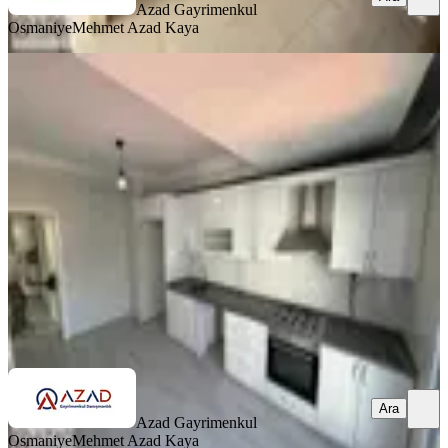
Azad Gayrimenkul
Osmaniye
Mehmet Azad Kaya
BALKONLU
Azad- Pazartesi Pazarı Civarı
Yatırımlık Satılık 3+1 140m2 Daire
Merkez, Eyüp Sultan Mahallesi
3+1
·
140 m²
·
5. Kat
·
03.07.2026
3.550.000 ₺
Azad Gayrimenkul Osmaniye
Mehmet Azad Kaya
Ara
Ara
Azad Gayrimenkul
Osmaniye
Mehmet Azad Kaya