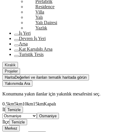
Prefabrik
Residence
Villa
Yalı
Yalı Dairesi
Yazlık
İş Yeri
Devren İş Yeri
Arsa
Kat Karşılığı Arsa
Turistik Tesis
Kiralık
Projeler
Harita
Değerleri ve ilanları tematik haritada görün
Yakınımda Ara
Konumuna yakın ilanlar için yakınlık mesafesini seç.
0.5km
5km
10km
15km
Kapalı
İl
Temizle
Osmaniye
İlçe
Temizle
Merkez