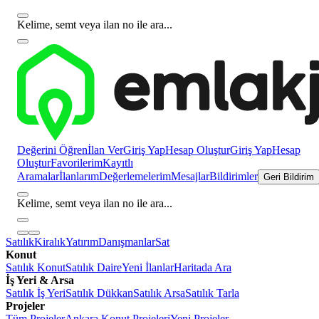
Kelime, semt veya ilan no ile ara...
Değerini Öğren
İlan Ver
Giriş Yap
Hesap Oluştur
Giriş Yap
Hesap
Oluştur
Favorilerim
Kayıtlı
Aramalar
İlanlarım
Değerlemelerim
Mesajlar
Bildirimler
Geri Bildirim
Kelime, semt veya ilan no ile ara...
Satılık
Kiralık
Yatırım
Danışmanlar
Sat
Konut
Satılık Konut
Satılık Daire
Yeni İlanlar
Haritada Ara
İş Yeri & Arsa
Satılık İş Yeri
Satılık Dükkan
Satılık Arsa
Satılık Tarla
Projeler
Tüm Projeler
Ankara Konut Projeleri
Yeni Projeler