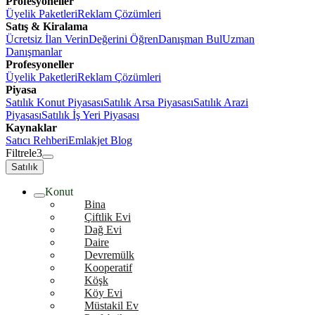
Profesyoneller
Üyelik Paketleri
Reklam Çözümleri
Satış & Kiralama
Ücretsiz İlan Verin
Değerini Öğren
Danışman Bul
Uzman
Danışmanlar
Profesyoneller
Üyelik Paketleri
Reklam Çözümleri
Piyasa
Satılık Konut Piyasası
Satılık Arsa Piyasası
Satılık Arazi
Piyasası
Satılık İş Yeri Piyasası
Kaynaklar
Satıcı Rehberi
Emlakjet Blog
Filtrele
3
Satılık
Konut
Bina
Çiftlik Evi
Dağ Evi
Daire
Devremülk
Kooperatif
Köşk
Köy Evi
Müstakil Ev