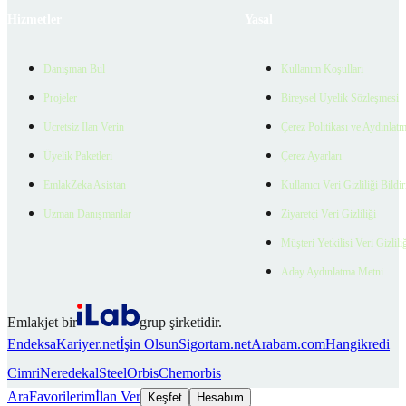
Hizmetler
Yasal
Danışman Bul
Kullanım Koşulları
Projeler
Bireysel Üyelik Sözleşmesi
Ücretsiz İlan Verin
Çerez Politikası ve Aydınlat
Üyelik Paketleri
Çerez Ayarları
EmlakZeka Asistan
Kullanıcı Veri Gizliliği Bildi
Uzman Danışmanlar
Ziyaretçi Veri Gizliliği
Müşteri Yetkilisi Veri Gizlili
Aday Aydınlatma Metni
Emlakjet bir
grup şirketidir.
Endeksa
Kariyer.net
İşin Olsun
Sigortam.net
Arabam.com
Hangikredi
Cimri
Neredekal
SteelOrbis
Chemorbis
Ara
Favorilerim
İlan Ver
Keşfet
Hesabım