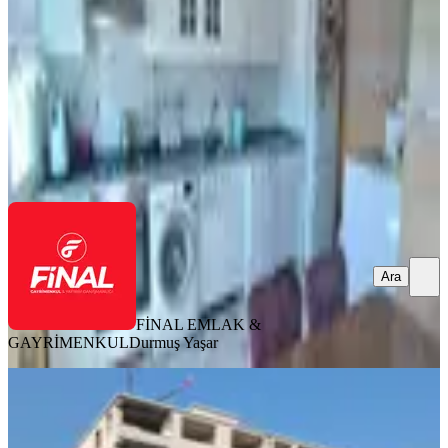
3+1
·
160 m²
·
8. Kat
·
02.08.2026
3.000.000 ₺
FİNAL EMLAK & GAYRİMENKUL
Durmuş Yaşar
Ara
Ara
FİNAL EMLAK &
GAYRİMENKUL
Durmuş Yaşar
SIFIR BİNA
Osmaniye Devlet Bahçeli Bulv.
Lüks4+1 | Aralık 2026 Teslim