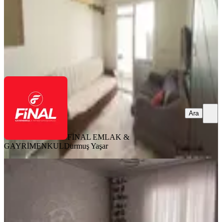
1.100.000 ₺
FİNAL EMLAK & GAYRİMENKUL
Durmuş Yaşar
Ara
Ara
FİNAL EMLAK &
GAYRİMENKUL
Durmuş Yaşar
SİTE İÇİ
Osmaniye Ekonomik Daire
Merkez, Raufbey Mahallesi
3+1
·
165 m²
·
1. Kat
·
04.07.2026