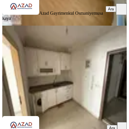
Ara
Azad Gayrimenkul Osmaniye
musa
kaya
KOMBİLİ
Azad- Cafeler Sokağı Civarı Satlık
(1+1 45 M2 ) Apart
Merkez, Fakıuşağı Mahallesi
1+1
·
45 m²
·
1. Kat
·
03.07.2026
800.000 ₺
Azad Gayrimenkul Osmaniye
Mehmet Azad Kaya
Ara
Ara