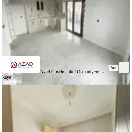
5.750.000 ₺
Azad Gayrimenkul Osmaniye
musa kaya
Ara
Ara
Azad Gayrimenkul Osmaniye
musa
kaya
EŞYALI
Final Emlaktan Osmaniye,fakıuşağı
Mah.de 1+1 Satılık Daire
Merkez, Fakıuşağı Mahallesi
1+1
·
50 m²
·
4. Kat
·
08.07.2026