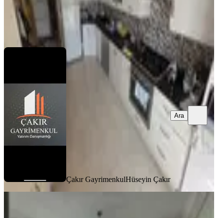
Çakır Gayrimenkul
Hüseyin Çakır
Ara
Ara
Çakır Gayrimenkul
Hüseyin Çakır
BALKONLU
Azad-ulaslı Mahallesınde Satılık
Sınırsız Kredili 3+1 Daıre