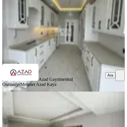
Merkez, Fakıuşağı Mahallesi
4+1
·
185 m²
·
1. Kat
·
11.07.2026
5.750.000 ₺
Azad Gayrimenkul Osmaniye
Mehmet Azad Kaya
Ara
Ara
Azad Gayrimenkul
Osmaniye
Mehmet Azad Kaya
SIFIR BİNA
Azad-fakıuşağı Toki Yolu Civarı
Satılık 4+1 (165m2) Açık Mutfak
Merkez, Fakıuşağı Mahallesi
4+1
·
165 m²
·
8. Kat
·
09.07.2026