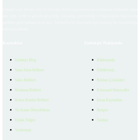
Emlakjet.com internet sitesi ve Emlakjet mobil uygulamalarında kullanıcılar tarafından sağlana
ilan, bilgi, içerik ve görselin gerçekliği, orijinalliği, güvenilirliği ve doğruluğuna ilişkin soru
içerikleri giren kullanıcıya ait olup, Emlakjet'in bu hususlarla ilgili herhangi bir sorumluluğu
bulunmamaktadır.
Kaynaklar
Emlakjet Hakkında
Emlakjet Blog
Hakkımızda
Satın Alma Rehberi
Ödüllerimiz
Satıcı Rehberi
Reklam Çözümleri
Kiralama Rehberi
Kurumsal Materyaller
Konut Kredisi Rehberi
İnsan Kaynakları
Ne Kadar Ödeyebilirim
İletişim
Emlak Değeri
Yardım
Verilerimiz