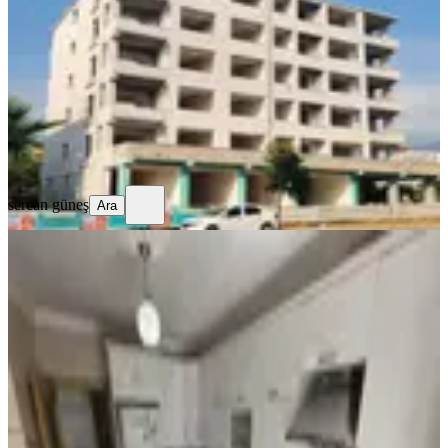
Merkez, Yedi Ocak Mahallesi
4+1
·
175 m²
·
2. Kat
·
31.07.2026
8.500.000 ₺
sercan güneş
Ara
sercan güneş
Ara
MANZARALI
%
47
Acilll! Sahibinden Ara Katta
Asansörlü Geniş Full Yapılı 3+1
Merkez, Yedi Ocak Mahallesi
3+1
·
135 m²
·
3. Kat
·
21.07.2026
1.450.000 ₺
2.750.000 ₺