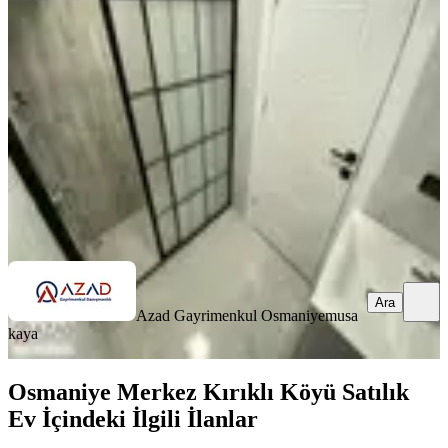
Merkez, Fakıuşağı Mahallesi
3+1
·
125 m²
·
4. Kat
·
27.06.2026
4.500.000 ₺
Azad Gayrimenkul Osmaniye
musa kaya
Ara
Ara
Azad Gayrimenkul Osmaniye
musa
kaya
Osmaniye Merkez Kırıklı Köyü Satılık
Ev İçindeki İlgili İlanlar