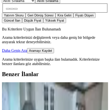
Akıllı Sıralama
Yatırım Skoru
Geri Dönüş Süresi
Kira Geliri
Fiyatı Düşen
Güncel İlan
Düşük Fiyat
Yüksek Fiyat
Bu Kriterlere Uygun İlan Bulunamadı
Arama kriterlerinizi değiştirerek veya daha geniş bir bölgede
arayarak tekrar deneyebilirsiniz.
Daha Geniş Ara
Aramayı Kaydet
Arama kriterlerinize uygun başka ilan bulamadık.
Kriterlerinize
benzer ilanlara göz atabilirsiniz.
Benzer İlanlar
KOMBİLİ
Final Emlaktan Avm Civarı Satılık
3+1 Daire
Merkez, M.akif Ersoy Mahallesi