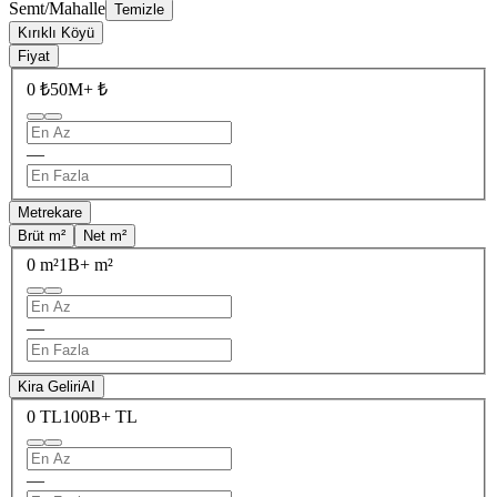
Semt/Mahalle
Temizle
Kırıklı Köyü
Fiyat
0 ₺
50M+ ₺
—
Metrekare
Brüt m²
Net m²
0 m²
1B+ m²
—
Kira Geliri
AI
0 TL
100B+ TL
—