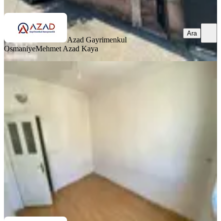
Ara
Azad Gayrimenkul
Osmaniye
Mehmet Azad Kaya
SİTE İÇİ
Azad-mimar Sinan Mah. Satılık 3+1
(150m2) Açık Mutfak Daire
Merkez, Mimar Sinan Mahallesi
3+1
·
150 m²
·
5. Kat
·
03.07.2026
3.050.000 ₺
Azad Gayrimenkul Osmaniye
musa kaya
Ara