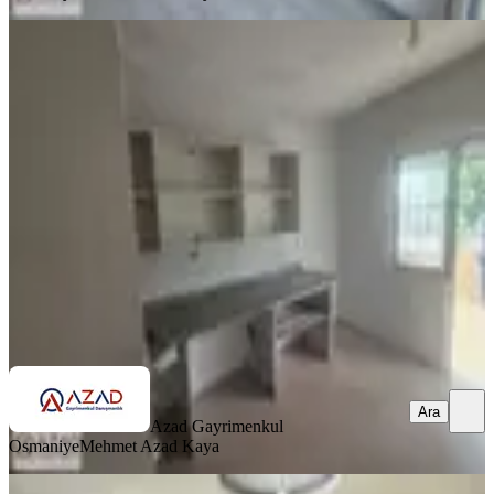
BALKONLU
Azad Doktor Ihsan Mah. Satılık
Mustakil Ev
Merkez, Dr.ihsan Göknal Mahallesi
2+1
·
125 m²
·
29.06.2026
3.250.000 ₺
Azad Gayrimenkul Osmaniye
Mehmet Azad Kaya
Ara
Ara
Azad Gayrimenkul
Osmaniye
Mehmet Azad Kaya
SİTE İÇİ