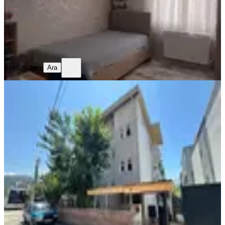
3.600.000 ₺
Geri Dönüş:
16 yıl
Sevilay Ince
Ara
Sevilay Ince
Ara
BALKONLU
Azad- Fatih Mahallesinde ( 368 M2 )
Arsa İçerisinde Müstakil Ev
Merkez, Fatih Mahallesi
3+1
·
150 m²
·
03.07.2026
9.000.000 ₺
Azad Gayrimenkul Osmaniye
Mehmet Azad Kaya
Ara