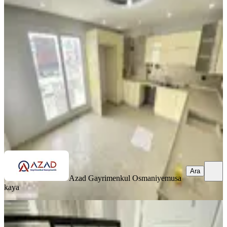
Azad-esenevler Mah. Salı Pazarı
Civarı Satılık Dubleks Daire
Merkez, Esenevler Mahallesi
4+1
·
220 m²
·
4. Kat
·
29.06.2026
3.700.000 ₺
Azad Gayrimenkul Osmaniye
musa kaya
Ara
Ara
Azad Gayrimenkul Osmaniye
musa
kaya
SIFIR BİNA
Azad-vali Konağı Civarı Satılık Sıfır
3+1 Açık Mutfak Daire