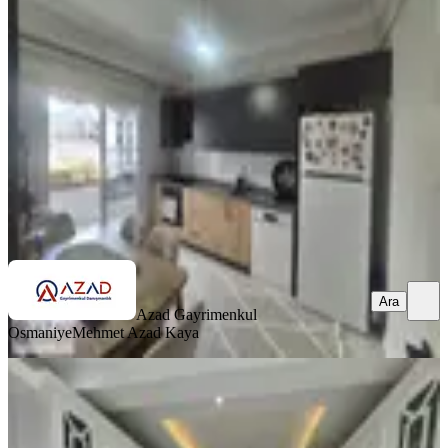
Merkez, Ulaşlı Mahallesi
3+1
·
140 m²
·
5. Kat
·
11.07.2026
4.000.000 ₺
Azad Gayrimenkul Osmaniye
Mehmet Azad Kaya
Ara
Ara
Azad Gayrimenkul
Osmaniye
Mehmet Azad Kaya
BALKONLU
Azad-fakıuşağı Mah. Polis Karakolu
Civarı Satılık 4+1 Daire